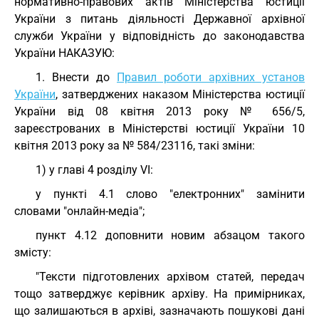
нормативно-правових актів Міністерства юстиції
України з питань діяльності Державної архівної
служби України у відповідність до законодавства
України НАКАЗУЮ:
1. Внести до
Правил роботи архівних установ
України
, затверджених наказом Міністерства юстиції
України від 08 квітня 2013 року № 656/5,
зареєстрованих в Міністерстві юстиції України 10
квітня 2013 року за № 584/23116, такі зміни:
1) у главі 4 розділу VI:
у пункті 4.1 слово "електронних" замінити
словами "онлайн-медіа";
пункт 4.12 доповнити новим абзацом такого
змісту:
"Тексти підготовлених архівом статей, передач
тощо затверджує керівник архіву. На примірниках,
що залишаються в архіві, зазначають пошукові дані