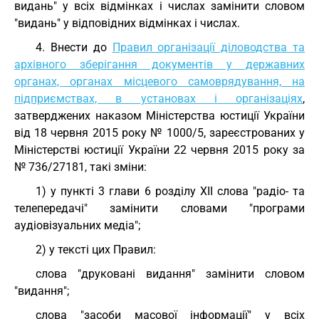
видань" у всіх відмінках і числах замінити словом
"видань" у відповідних відмінках і числах.
4. Внести до
Правил організації діловодства та
архівного зберігання документів у державних
органах, органах місцевого самоврядування, на
підприємствах, в установах і організаціях
,
затверджених наказом Міністерства юстиції України
від 18 червня 2015 року № 1000/5, зареєстрованих у
Міністерстві юстиції України 22 червня 2015 року за
№ 736/27181, такі зміни:
1) у пункті 3 глави 6 розділу XII слова "радіо- та
телепередачі" замінити словами "програми
аудіовізуальних медіа";
2) у тексті цих Правил:
слова "друковані видання" замінити словом
"видання";
слова "засоби масової інформації" у всіх