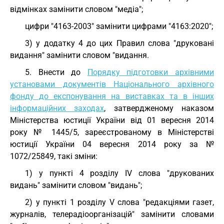
відмінках замінити словом "медіа";
цифри "4163-2003" замінити цифрами "4163:2020";
3) у додатку 4 до цих Правил слова "друковані
видання" замінити словом "видання.
5. Внести до
Порядку підготовки архівними
установами документів Національного архівного
фонду до експонування на виставках та в інших
інформаційних заходах
, затвердженому наказом
Міністерства юстиції України від 01 вересня 2014
року № 1445/5, зареєстрованому в Міністерстві
юстиції України 04 вересня 2014 року за №
1072/25849, такі зміни:
1) у пункті 4 розділу IV слова "друкованих
видань" замінити словом "видань";
2) у пункті 1 розділу V слова "редакціями газет,
журналів, телерадіоорганізацій" замінити словами