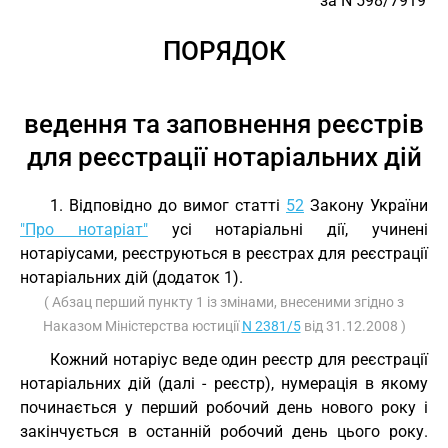
за N 598/7919
ПОРЯДОК
ведення та заповнення реєстрів
для реєстрації нотаріальних дій
1. Відповідно до вимог статті
52
Закону України
"Про нотаріат"
усі нотаріальні дії, учинені
нотаріусами, реєструються в реєстрах для реєстрації
нотаріальних дій (додаток 1).
( Абзац перший пункту 1 із змінами, внесеними згідно з
Наказом Міністерства юстиції
N 2381/5
від 31.12.2008 )
Кожний нотаріус веде один реєстр для реєстрації
нотаріальних дій (далі - реєстр), нумерація в якому
починається у перший робочий день нового року і
закінчується в останній робочий день цього року.