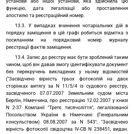
установи або іншої установи, яка здійснила цю
функцію, дата легалізації або проставлення
апостилю та реєстраційний номер.
13.3. У випадках вчинення нотаріальних дій в
порядку заміщення в цій графі робиться відмітка з
посиланням на порядковий номер журналу
реєстрації фактів заміщення.
13.4. Запис до реєстру має бути зроблений таким
чином, щоб він давав змогу ідентифікувати документ
без перекручень викладених у ньому відомостей
("Засвідчено вірність трьох фотокопій на двох
сторінках витягу за N 11/5/4 із судового реєстру,
засвідченого 07.07.2007 Земельним судом міста
Берлін, Німеччина, про реєстрацію 12.02.2007 у книзі
N 2-37 Компанії "Третє тисячоліття", легалізованої
Посольством України в Німеччині (Генеральним
консульством) 08.08.2007 за N 543"; "Засвідчено
вірність фотокопії свідоцтва IV-СВ N 238451, видан.