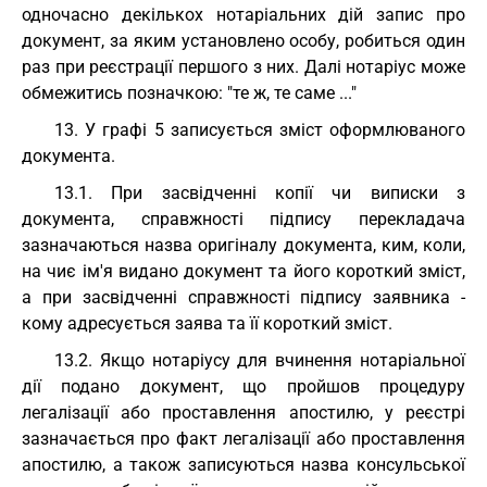
одночасно декількох нотаріальних дій запис про
документ, за яким установлено особу, робиться один
раз при реєстрації першого з них. Далі нотаріус може
обмежитись позначкою: "те ж, те саме ..."
13. У графі 5 записується зміст оформлюваного
документа.
13.1. При засвідченні копії чи виписки з
документа, справжності підпису перекладача
зазначаються назва оригіналу документа, ким, коли,
на чиє ім'я видано документ та його короткий зміст,
а при засвідченні справжності підпису заявника -
кому адресується заява та її короткий зміст.
13.2. Якщо нотаріусу для вчинення нотаріальної
дії подано документ, що пройшов процедуру
легалізації або проставлення апостилю, у реєстрі
зазначається про факт легалізації або проставлення
апостилю, а також записуються назва консульської