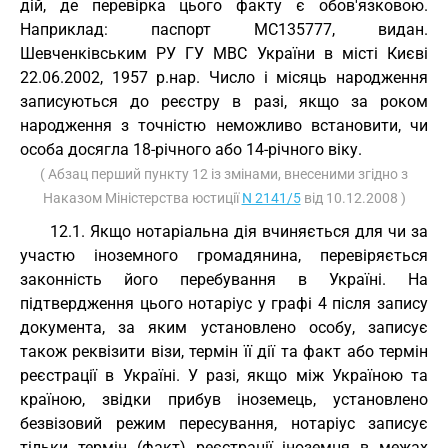
дій, де перевірка цього факту є обов'язковою.
Наприклад: паспорт МС135777, видан.
Шевченківським РУ ГУ МВС України в місті Києві
22.06.2002, 1957 р.нар. Число і місяць народження
записуються до реєстру в разі, якщо за роком
народження з точністю неможливо встановити, чи
особа досягла 18-річного або 14-річного віку.
( Абзац перший пункту 12 із змінами, внесеними згідно з
Наказом Міністерства юстиції
N 2141/5
від 10.12.2008 )
12.1. Якщо нотаріальна дія вчиняється для чи за
участю іноземного громадянина, перевіряється
законність його перебування в Україні. На
підтвердження цього нотаріус у графі 4 після запису
документа, за яким установлено особу, записує
також реквізити візи, термін її дії та факт або термін
реєстрації в Україні. У разі, якщо між Україною та
країною, звідки прибув іноземець, установлено
безвізовий режим пересування, нотаріус записує
тільки термін (факт) реєстрації іноземця в межах