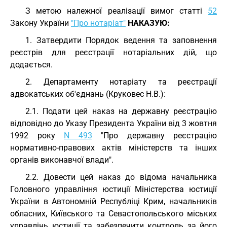
З метою належної реалізації вимог статті
52
Закону України
"Про нотаріат"
НАКАЗУЮ:
1. Затвердити Порядок ведення та заповнення
реєстрів для реєстрації нотаріальних дій, що
додається.
2. Департаменту нотаріату та реєстрації
адвокатських об'єднань (Круковес Н.В.):
2.1. Подати цей наказ на державну реєстрацію
відповідно до Указу Президента України від 3 жовтня
1992 року
N 493
"Про державну реєстрацію
нормативно-правових актів міністерств та інших
органів виконавчої влади".
2.2. Довести цей наказ до відома начальника
Головного управління юстиції Міністерства юстиції
України в Автономній Республіці Крим, начальників
обласних, Київського та Севастопольського міських
управлінь юстиції та забезпечити контроль за його