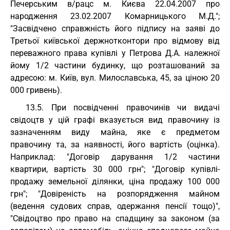
Печерським в/рацс м. Києва 22.04.2007 про
народження 23.02.2007 Комарницького М.Д.";
"Засвідчено справжність його підпису на заяві до
Третьої київської держнотконтори про відмову від
переважного права купівлі у Петрова Д.А. належної
йому 1/2 частини будинку, що розташований за
адресою: м. Київ, вул. Милославська, 45, за ціною 20
000 гривень).
13.5. При посвідченні правочинів чи видачі
свідоцтв у цій графі вказується вид правочину із
зазначенням виду майна, яке є предметом
правочину та, за наявності, його вартість (оцінка).
Наприклад: "Договір дарування 1/2 частини
квартири, вартість 30 000 грн"; "Договір купівлі-
продажу земельної ділянки, ціна продажу 100 000
грн"; "Довіреність на розпорядження майном
(ведення судових справ, одержання пенсії тощо)",
"Свідоцтво про право на спадщину за законом (за