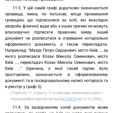
11.3. У цій самій графі додатково зазначаються
прізвища, імена, по батькові, місце проживання
громадян, що підписалися за осіб, які внаслідок
хвороби, фізичної вади або з інших причин не можуть
власноручно підписати правочин, заяву, інший
документ чи розписатися в отриманні нотаріально
оформленого документа, а також перекладача.
Наприклад: "Мазур Петро Сидорович, місто Київ ..., за
якого розписався Козак Микола Семенович, місто
Київ ..., перекладач Козак Микола Семенович, місто
Київ ..." (причина, з якої такий підпис було
проставлено, зазначається в оформлюваному
документі та в посвідчувальному написі нотаріуса та
в реєстрі у графі 3).
( Підпункт 11.3 пункту 11 із змінами, внесеними згідно з
Наказом Міністерства юстиції
N 2141/5
від 10.12.2008 )
11.4. За засвідченням копій документів може