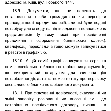
адресою: м. Київ, вул. Горького, 144".
13.9. Документи, що не належать до
встановлення особи громадянина чи перевірки
правоздатності юридичних осіб, але які були подані
нотаріусу для огляду на підтвердження повноважень
представників (у тому числі при посвідченні
правочинів і оформленні банківських карток),
кваліфікації перекладача тощо, можуть записуватися
в реєстрі в графах 3-5.
13.10. У цій самій графі записуються серія та
номер спеціального бланка нотаріальних документів,
що використаний нотаріусом для вчинення цієї
нотаріальної дії, дата та номер витягу про перевірку
спеціального бланка нотаріального документа.
13.11. При скасуванні довіреності, скасуванні чи
зміні заповіту, розірванні чи внесенні змін до
нотаріально посвідченого договору, визнанні в
судовому порядку недійсними правочину чи іншої