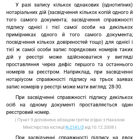
У разі запису кількох однакових (однотипних)
нотаріальних дій (засвідчення кількох копій одного й
того самого документа; засвідчення справжності
підпису однієї і тієї самої особи на декількох
примірниках одного й того самого документа;
посвідчення кількох довіреностей тощо) для однієї і
тієї ж самої особи запис порядкових номерів таких
дій у реєстрі може здійснюватися у вигляді
проставляння через дефіс першого та останнього
номерів за реєстром. Наприклад, при засвідченні
нотаріусом справжності підпису на трьох заявах
запис номерів у реєстрі може мати вигляд: 28-30.
При засвідченні справжності підпису декількох
осіб на одному документі проставляється один
реєстровий номер.
( Пункт 9 доповнено абзацом третім згідно з Наказом
Міністерства юстиції
N 2141/5
від 10.12.2008 )
При засвідченні справжності підпису на двох