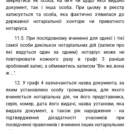
звернутись як особа, на ім'я чи щодо якої видано
документ, так і інша особа. При цьому в реєстр
записується та особа, яка фактично з'явилася до
державної нотаріальної контори чи приватного
нотаріуса.
11.5. При послідовному вчиненні для однієї і тієї
самої особи декількох нотаріальних дій (записи про
які ведуться один за одним) нотаріус може не
повторювати кожного разу в графі 3 раніше
зроблений запис, а обмежитись записом "Він же, вона
ж ...".
12. У графі 4 зазначаються назва документа, за
яким установлено особу громадянина, для якого
вчиняється нотаріальна дія, чи його представника,
серія, номер, дата його видачі, назва установи, яка
видала документ, а також рік народження - на
підтвердження дієздатності учасників при
посвідченні правочинів і вчиненні інших нотаріальних