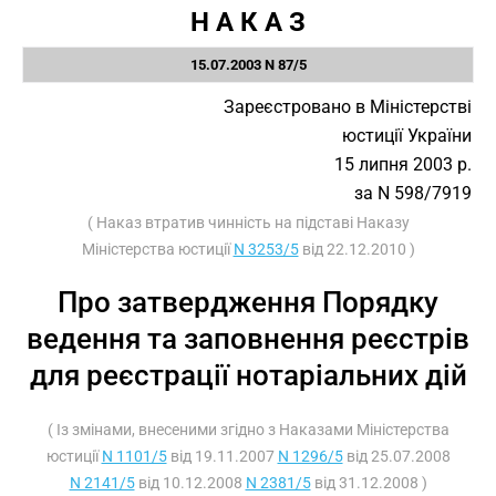
Н А К А З
15.07.2003 N 87/5
Зареєстровано в Міністерстві
юстиції України
15 липня 2003 р.
за N 598/7919
( Наказ втратив чинність на підставі Наказу
Міністерства юстиції
N 3253/5
від 22.12.2010 )
Про затвердження Порядку
ведення та заповнення реєстрів
для реєстрації нотаріальних дій
( Із змінами, внесеними згідно з Наказами Міністерства
юстиції
N 1101/5
від 19.11.2007
N 1296/5
від 25.07.2008
N 2141/5
від 10.12.2008
N 2381/5
від 31.12.2008 )