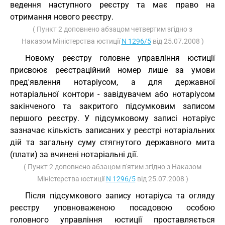
ведення наступного реєстру та має право на
отримання нового реєстру.
( Пункт 2 доповнено абзацом четвертим згідно з
Наказом Міністерства юстиції
N 1296/5
від 25.07.2008 )
Новому реєстру головне управління юстиції
присвоює реєстраційний номер лише за умови
пред'явлення нотаріусом, а для державної
нотаріальної контори - завідувачем або нотаріусом
закінченого та закритого підсумковим записом
першого реєстру. У підсумковому записі нотаріус
зазначає кількість записаних у реєстрі нотаріальних
дій та загальну суму стягнутого державного мита
(плати) за вчинені нотаріальні дії.
( Пункт 2 доповнено абзацом п'ятим згідно з Наказом
Міністерства юстиції
N 1296/5
від 25.07.2008 )
Після підсумкового запису нотаріуса та огляду
реєстру уповноваженою посадовою особою
головного управління юстиції проставляється