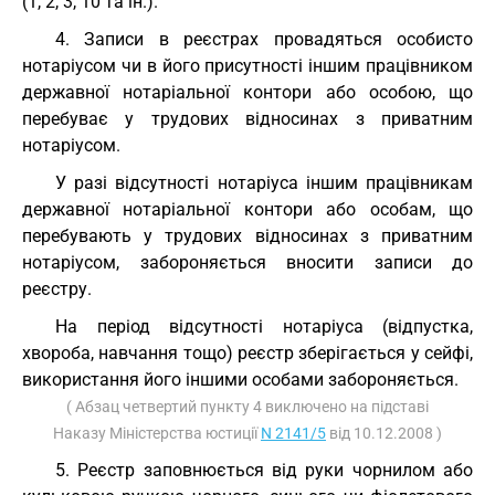
(1, 2, 3, 10 та ін.).
4. Записи в реєстрах провадяться особисто
нотаріусом чи в його присутності іншим працівником
державної нотаріальної контори або особою, що
перебуває у трудових відносинах з приватним
нотаріусом.
У разі відсутності нотаріуса іншим працівникам
державної нотаріальної контори або особам, що
перебувають у трудових відносинах з приватним
нотаріусом, забороняється вносити записи до
реєстру.
На період відсутності нотаріуса (відпустка,
хвороба, навчання тощо) реєстр зберігається у сейфі,
використання його іншими особами забороняється.
( Абзац четвертий пункту 4 виключено на підставі
Наказу Міністерства юстиції
N 2141/5
від 10.12.2008 )
5. Реєстр заповнюється від руки чорнилом або