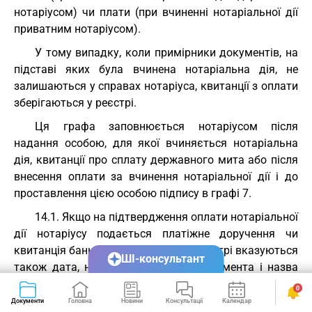
нотаріусом) чи плати (при вчиненні нотаріальної дії
приватним нотаріусом).
У тому випадку, коли примірники документів, на
підставі яких була вчинена нотаріальна дія, не
залишаються у справах нотаріуса, квитанції з оплати
зберігаються у реєстрі.
Ця графа заповнюється нотаріусом після
надання особою, для якої вчиняється нотаріальна
дія, квитанції про сплату державного мита або після
внесення оплати за вчинення нотаріальної дії і до
проставлення цією особою підпису в графі 7.
14.1. Якщо на підтвердження оплати нотаріальної
дії нотаріусу подається платіжне доручення чи
квитанція банківської установи, у реєстрі вказуються
ШІ-консультант
також дата, номер банківського документа і назва
банківської установи, якою проведено банківську
0
операцію ("Плат. доручення N 7-687 від 21.08.2007,
Документи
Головна
Новини
Консультації
Календар
Сервіси