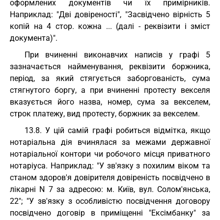
оформлених документів чи їх примірників.
Наприклад: "Дві довіреності", "Засвідчено вірність 5
копій на 4 стор. кожна ... (далі - реквізити і зміст
документа)".
При вчиненні виконавчих написів у графі 5
зазначається найменування, реквізити боржника,
період, за який стягується заборгованість, сума
стягнутого боргу, а при вчиненні протесту векселя
вказується його назва, номер, сума за векселем,
строк платежу, вид протесту, боржник за векселем.
13.8. У цій самій графі робиться відмітка, якщо
нотаріальна дія вчинялася за межами державної
нотаріальної контори чи робочого місця приватного
нотаріуса. Наприклад: "У зв'язку з похилим віком та
станом здоров'я довірителя довіреність посвідчено в
лікарні N 7 за адресою: м. Київ, вул. Солом'янська,
22"; "У зв'язку з особливістю посвідчення договору
посвідчено договір в приміщенні "Ексімбанку" за