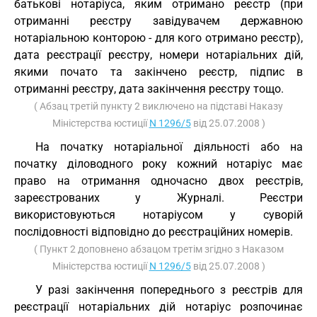
батькові нотаріуса, яким отримано реєстр (при
отриманні реєстру завідувачем державною
нотаріальною конторою - для кого отримано реєстр),
дата реєстрації реєстру, номери нотаріальних дій,
якими почато та закінчено реєстр, підпис в
отриманні реєстру, дата закінчення реєстру тощо.
( Абзац третій пункту 2 виключено на підставі Наказу
Міністерства юстиції
N 1296/5
від 25.07.2008 )
На початку нотаріальної діяльності або на
початку діловодного року кожний нотаріус має
право на отримання одночасно двох реєстрів,
зареєстрованих у Журналі. Реєстри
використовуються нотаріусом у суворій
послідовності відповідно до реєстраційних номерів.
( Пункт 2 доповнено абзацом третім згідно з Наказом
Міністерства юстиції
N 1296/5
від 25.07.2008 )
У разі закінчення попереднього з реєстрів для
реєстрації нотаріальних дій нотаріус розпочинає