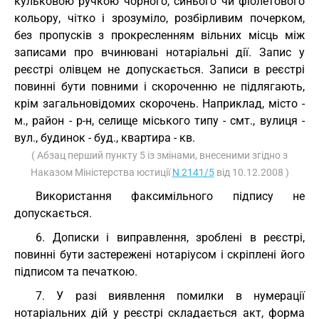
кульковою ручкою чорного, синього чи фіолетового
кольору, чітко і зрозуміло, розбірливим почерком,
без пропусків з прокресленням вільних місць між
записами про вчинювані нотаріальні дії. Запис у
реєстрі олівцем не допускається. Записи в реєстрі
повинні бути повними і скороченню не підлягають,
крім загальновідомих скорочень. Наприклад, місто -
м., район - р-н, селище міського типу - смт., вулиця -
вул., будинок - буд., квартира - кв.
( Абзац перший пункту 5 із змінами, внесеними згідно з
Наказом Міністерства юстиції
N 2141/5
від 10.12.2008 )
Використання факсимільного підпису не
допускається.
6. Дописки і виправлення, зроблені в реєстрі,
повинні бути застережені нотаріусом і скріплені його
підписом та печаткою.
7. У разі виявлення помилки в нумерації
нотаріальних дій у реєстрі складається акт, форма