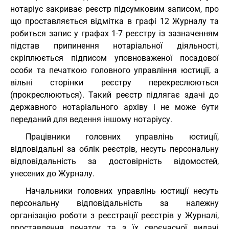
нотаріус закриває реєстр підсумковим записом, про
що проставляється відмітка в графі 12 Журналу та
робиться запис у графах 1-7 реєстру із зазначенням
підстав припинення нотаріальної діяльності,
скріплюється підписом уповноваженої посадової
особи та печаткою головного управління юстиції, а
вільні сторінки реєстру перекреслюються
(прокреслюються). Такий реєстр підлягає здачі до
державного нотаріального архіву і не може бути
переданий для ведення іншому нотаріусу.
Працівники головних управлінь юстиції,
відповідальні за облік реєстрів, несуть персональну
відповідальність за достовірність відомостей,
унесених до Журналу.
Начальники головних управлінь юстиції несуть
персональну відповідальність за належну
організацію роботи з реєстрації реєстрів у Журналі,
проставлення печаток та з їх своєчасної видачі