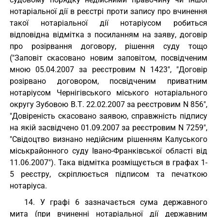
нотаріальної дії в реєстрі проти запису про вчинення
такої нотаріальної дії нотаріусом робиться
відповідна відмітка з посиланням на заяву, договір
про розірвання договору, рішення суду тощо
("Заповіт скасовано новим заповітом, посвідченим
мною 05.04.2007 за реєстровим N 1423", "Договір
розірвано договором, посвідченим приватним
нотаріусом Чернігівського міського нотаріального
округу Зубовою В.Т. 22.02.2007 за реєстровим N 856",
"Довіреність скасовано заявою, справжність підпису
на якій засвідчено 01.09.2007 за реєстровим N 7259",
"Свідоцтво визнано недійсним рішенням Калуського
міськрайонного суду Івано-Франківської області від
11.06.2007"). Така відмітка розміщується в графах 1-
5 реєстру, скріплюється підписом та печаткою
нотаріуса.
14. У графі 6 зазначається сума державного
мита (при вчиненні нотаріальної дії державним