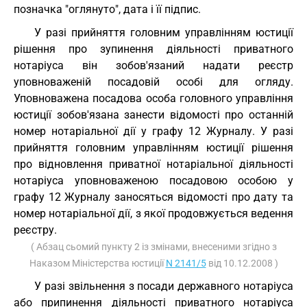
позначка "оглянуто", дата і її підпис.
У разі прийняття головним управлінням юстиції
рішення про зупинення діяльності приватного
нотаріуса він зобов'язаний надати реєстр
уповноваженій посадовій особі для огляду.
Уповноважена посадова особа головного управління
юстиції зобов'язана занести відомості про останній
номер нотаріальної дії у графу 12 Журналу. У разі
прийняття головним управлінням юстиції рішення
про відновлення приватної нотаріальної діяльності
нотаріуса уповноваженою посадовою особою у
графу 12 Журналу заносяться відомості про дату та
номер нотаріальної дії, з якої продовжується ведення
реєстру.
( Абзац сьомий пункту 2 із змінами, внесеними згідно з
Наказом Міністерства юстиції
N 2141/5
від 10.12.2008 )
У разі звільнення з посади державного нотаріуса
або припинення діяльності приватного нотаріуса