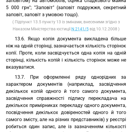
заповітом) на автомобіль, оцінка спадкового майна
5 000 грн"; "Заповіт" (заповіт подружжя, секретний
заповіт, заповіт з умовою тощо).
( Підпункт 13.5 пункту 13 із змінами, внесеними згідно з
Наказом Міністерства юстиції
N 2141/5
від 10.12.2008 )
13.6. Якщо копія документа викладена більше
ніж на одній сторінці, зазначається кількість сторінок
копії. Проте, коли засвідчується одна копія на одній
сторінці, кількість копій і кількість сторінок може не
вказуватися.
13.7. При оформленні ряду однорідних за
характером документів (наприклад, засвідчення
декількох копій одного й того самого документа,
засвідчення справжності підпису перекладача на
декількох примірниках перекладу одного документа,
посвідчення декількох довіреностей одного й того
самого змісту, але на різних представників) у реєстрі
робиться один запис, але із зазначенням кількості