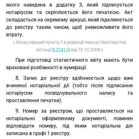
якого наведена в додатку 3, який підписується
нотаріусом та скріплюється його печаткою. Акт
складається на окремому аркуші, який підклеюється
до реєстру таким чином, щоб унеможливити його
втрату.
( Абзац перший пункту 7 в редакції Наказу Міністерства
юстиції
N 2141/5
від 10.12.2008 )
При підготовці статистичного звіту мають бути
враховані розбіжності в нумерації.
8. Запис до реєстру здійснюється щодо вже
вчиненої нотаріальної дії (тобто після підписання
нотаріусом посвідчувального напису та
проставляння печатки).
9. Номер за реєстром, що проставляється на
нотаріально оформленому документі, повинен
відповідати номеру, під яким нотаріальна дія
записана в графі 1 реєстру.