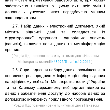
акта - стан нормативно-правового акта, при якому
забезпечено наявність у цьому акті всіх змін і
доповнень, унесення яких передбачено чинним
законодавством.
2.7. Набір даних - електронний документ, який
містить відкриті дані та складається із
структурованої сукупності однорідних значень
(записів), включає поля даних та метаінформацію
про них.
( Розділ II доповнено новим пунктом згідно з Наказом
Міністерства юстиції
№ 3695/5 від 16.12.2016
)
2.8. Оприлюднення набору даних - розміщення та
оновлення розпорядником інформації наборів даних
на офіційному веб-сайті Міністерства юстиції України
та на Єдиному державному веб-порталі відкритих
даних і забезпечення доступу до наборів даних за
допомогою інтерфейсу прикладного програмування.
( Розділ II доповнено новим пунктом згідно з Наказом