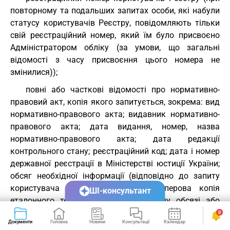
повторному та подальших запитах особи, які набули
статусу користувачів Реєстру, повідомляють тільки
свій реєстраційний номер, який їм було присвоєно
Адміністратором обліку (за умови, що загальні
відомості з часу присвоєння цього номера не
змінилися));
повні або часткові відомості про нормативно-
правовий акт, копія якого запитується, зокрема: вид
нормативно-правового акта; видавник нормативно-
правового акта; дата видання, номер, назва
нормативно-правового акта; дата редакції
контрольного стану; реєстраційний код; дата і номер
державної реєстрації в Міністерстві юстиції України;
обсяг необхідної інформації (відповідно до запиту
користувача Реєстру надається паперова копія
ШІ-консультант
еталонного тексту Реєстру в повному обсязі або
витяг із нього у вигляді окремих розділів, глав або
0
Документи
Головна
Новини
Консультації
Календар
Сервіси
статей).