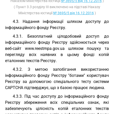
Наказом Міністерства юстиції
№ 3695/5 від 16.12.2016
)
( Пункт 3.3 розділу III виключено на підставі Наказу
Міністерства юстиції
№ 3695/5 від 16.12.2016
)
4.3. Надання інформації шляхом доступу до
інформаційного фонду Реєстру.
4.3.1. Безоплатний цілодобовий доступ до
інформаційного фонду Реєстру здійснюється через
веб-сайт www.reestrnpa.gov.ua шляхом пошуку та
перегляду всіх наявних в цьому фонді копій
еталонних текстів Реєстру.
4.3.2. З метою запобігання використанню
інформаційного фонду Реєстру "ботами" користувач
Реєстру за допомогою спеціального тесту системи
CAPTCHA підтверджує, що з базою працює людина.
4.3.3. Під час доступу до інформаційного фонду
Реєстру збереження всіх спеціальних ознак, які
забезпечують цілісність копій еталонних текстів