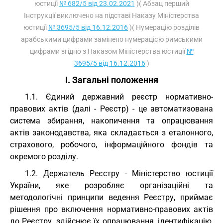
юстиції
№ 682/5 від 23.02.2021
)( Абзац перший
Інструкції виключено на підставі Наказу Міністерства
юстиції
№ 3695/5 від 16.12.2016
)( Нумерацію розділів
арабськими цифрами замінено нумерацією римськими
цифрами згідно з Наказом Міністерства юстиції
№
3695/5 від 16.12.2016
)
I. Загальні положення
1.1. Єдиний державний реєстр нормативно-
правових актів (далі - Реєстр) - це автоматизована
система збирання, накопичення та опрацювання
актів законодавства, яка складається з еталонного,
страхового, робочого, інформаційного фондів та
окремого розділу.
1.2. Держатель Реєстру - Міністерство юстиції
України, яке розробляє організаційні та
методологічні принципи ведення Реєстру, приймає
рішення про включення нормативно-правових актів
до Реєстру, здійснює їх опрацювання, ідентифікацію,