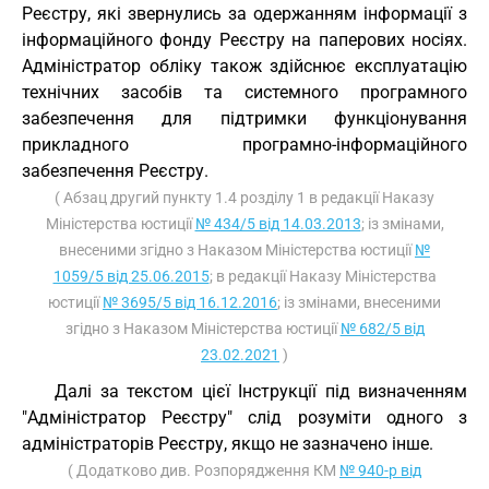
Реєстру, які звернулись за одержанням інформації з
інформаційного фонду Реєстру на паперових носіях.
Адміністратор обліку також здійснює експлуатацію
технічних засобів та системного програмного
забезпечення для підтримки функціонування
прикладного програмно-інформаційного
забезпечення Реєстру.
( Абзац другий пункту 1.4 розділу 1 в редакції Наказу
Міністерства юстиції
№ 434/5 від 14.03.2013
; із змінами,
внесеними згідно з Наказом Міністерства юстиції
№
1059/5 від 25.06.2015
; в редакції Наказу Міністерства
юстиції
№ 3695/5 від 16.12.2016
; із змінами, внесеними
згідно з Наказом Міністерства юстиції
№ 682/5 від
23.02.2021
)
Далі за текстом цієї Інструкції під визначенням
"Адміністратор Реєстру" слід розуміти одного з
адміністраторів Реєстру, якщо не зазначено інше.
( Додатково див. Розпорядження КМ
№ 940-р від