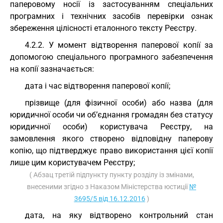
паперовому носії із застосуванням спеціальних
програмних і технічних засобів перевірки ознак
збереження цілісності еталонного тексту Реєстру.
4.2.2. У момент відтворення паперової копії за
допомогою спеціального програмного забезпечення
на копії зазначається:
дата і час відтворення паперової копії;
прізвище (для фізичної особи) або назва (для
юридичної особи чи об’єднання громадян без статусу
юридичної особи) користувача Реєстру, на
замовлення якого створено відповідну паперову
копію, що підтверджує право використання цієї копії
лише цим користувачем Реєстру;
( Абзац третій підпункту пункту розділу із змінами,
внесеними згідно з Наказом Міністерства юстиції
№
3695/5 від 16.12.2016
)
дата, на яку відтворено контрольний стан