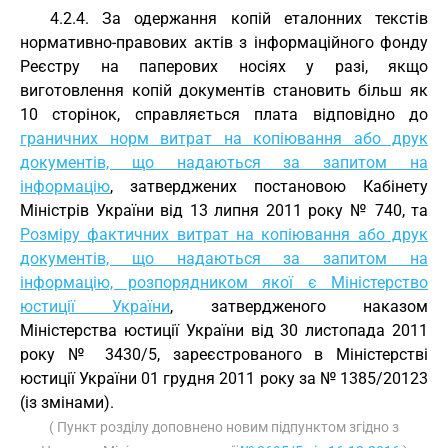
4.2.4. За одержання копій еталонних текстів
нормативно-правових актів з інформаційного фонду
Реєстру на паперових носіях у разі, якщо
виготовлення копій документів становить більш як
10 сторінок, справляється плата відповідно до
граничних норм витрат на копіювання або друк
документів, що надаються за запитом на
інформацію
, затверджених постановою Кабінету
Міністрів України від 13 липня 2011 року № 740, та
Розміру фактичних витрат на копіювання або друк
документів, що надаються за запитом на
інформацію, розпорядником якої є Міністерство
юстиції України
, затвердженого наказом
Міністерства юстиції України від 30 листопада 2011
року № 3430/5, зареєстрованого в Міністерстві
юстиції України 01 грудня 2011 року за № 1385/20123
(із змінами).
( Пункт розділу доповнено новим підпунктом згідно з