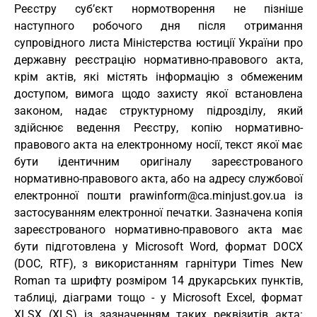
Реєстру суб’єкт нормотворення не пізніше
наступного робочого дня після отримання
супровідного листа Міністерства юстиції України про
державну реєстрацію нормативно-правового акта,
крім актів, які містять інформацію з обмеженим
доступом, вимога щодо захисту якої встановлена
законом, надає структурному підрозділу, який
здійснює ведення Реєстру, копію нормативно-
правового акта на електронному носії, текст якої має
бути ідентичним оригіналу зареєстрованого
нормативно-правового акта, або на адресу службової
електронної пошти prawinform@ca.minjust.gov.ua із
застосуванням електронної печатки. Зазначена копія
зареєстрованого нормативно-правового акта має
бути підготовлена у Microsoft Word, формат DOCX
(DOC, RTF), з використанням гарнітури Times New
Roman та шрифту розміром 14 друкарських пунктів,
таблиці, діаграми тощо - у Microsoft Excel, формат
XLSX (XLS) із зазначенням таких реквізитів акта: