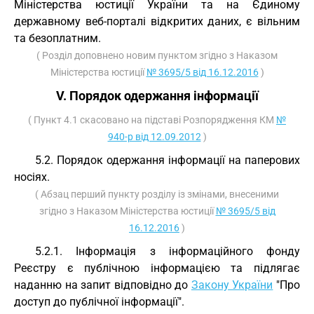
Міністерства юстиції України та на Єдиному
державному веб-порталі відкритих даних, є вільним
та безоплатним.
( Розділ доповнено новим пунктом згідно з Наказом
Міністерства юстиції
№ 3695/5 від 16.12.2016
)
V. Порядок одержання інформації
( Пункт 4.1 скасовано на підставі Розпорядження КМ
№
940-р від 12.09.2012
)
5.2. Порядок одержання інформації на паперових
носіях.
( Абзац перший пункту розділу із змінами, внесеними
згідно з Наказом Міністерства юстиції
№ 3695/5 від
16.12.2016
)
5.2.1. Інформація з інформаційного фонду
Реєстру є публічною інформацією та підлягає
наданню на запит відповідно до
Закону України
"Про
доступ до публічної інформації".