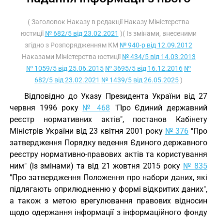
( Заголовок Наказу в редакції Наказу Міністерства
юстиції
№ 682/5 від 23.02.2021
)( Із змінами, внесеними
згідно з Розпорядженням КМ
№ 940-р від 12.09.2012
Наказами Міністерства юстиції
№ 434/5 від 14.03.2013
№ 1059/5 від 25.06.2015
№ 3695/5 від 16.12.2016
№
682/5 від 23.02.2021
№ 1439/5 від 26.05.2025
)
Відповідно до Указу Президента України від 27
червня 1996 року
№ 468
"Про Єдиний державний
реєстр нормативних актів", постанов Кабінету
Міністрів України від 23 квітня 2001 року
№ 376
"Про
затвердження Порядку ведення Єдиного державного
реєстру нормативно-правових актів та користування
ним" (із змінами) та від 21 жовтня 2015 року
№ 835
"Про затвердження Положення про набори даних, які
підлягають оприлюдненню у формі відкритих даних",
а також з метою врегулювання правових відносин
щодо одержання інформації з інформаційного фонду