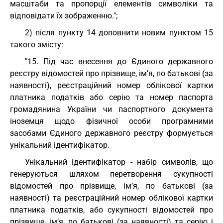
масштаби та пропорції елементів символіки та
відповідати їх зображенню.";
2) після пункту 14 доповнити новим пунктом 15
такого змісту:
"15. Під час внесення до Єдиного державного
реєстру відомостей про прізвище, ім’я, по батькові (за
наявності), реєстраційний номер облікової картки
платника податків або серію та номер паспорта
громадянина України чи паспортного документа
іноземця щодо фізичної особи програмними
засобами Єдиного державного реєстру формується
унікальний ідентифікатор.
Унікальний ідентифікатор - набір символів, що
генеруються шляхом перетворення сукупності
відомостей про прізвище, ім’я, по батькові (за
наявності) та реєстраційний номер облікової картки
платника податків, або сукупності відомостей про
прізвище, ім’я, по батькові (за наявності) та серію і