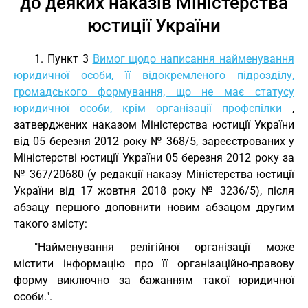
до деяких наказів Міністерства
юстиції України
1. Пункт 3
Вимог щодо написання найменування
юридичної особи, її відокремленого підрозділу,
громадського формування, що не має статусу
юридичної особи, крім організації профспілки
,
затверджених наказом Міністерства юстиції України
від 05 березня 2012 року № 368/5, зареєстрованих у
Міністерстві юстиції України 05 березня 2012 року за
№ 367/20680 (у редакції наказу Міністерства юстиції
України від 17 жовтня 2018 року № 3236/5), після
абзацу першого доповнити новим абзацом другим
такого змісту:
"Найменування релігійної організації може
містити інформацію про її організаційно-правову
форму виключно за бажанням такої юридичної
особи.".