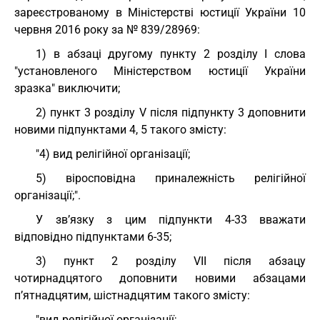
зареєстрованому в Міністерстві юстиції України 10
червня 2016 року за № 839/28969:
1) в абзаці другому пункту 2 розділу I слова
"установленого Міністерством юстиції України
зразка" виключити;
2) пункт 3 розділу V після підпункту 3 доповнити
новими підпунктами 4, 5 такого змісту:
"4) вид релігійної організації;
5) віросповідна приналежність релігійної
організації;".
У зв’язку з цим підпункти 4-33 вважати
відповідно підпунктами 6-35;
3) пункт 2 розділу VII після абзацу
чотирнадцятого доповнити новими абзацами
п’ятнадцятим, шістнадцятим такого змісту:
"вид релігійної організації;