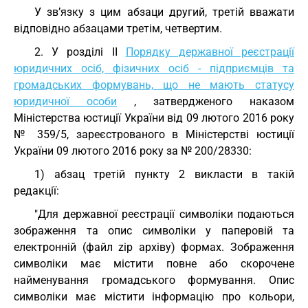
У зв’язку з цим абзаци другий, третій вважати
відповідно абзацами третім, четвертим.
2. У розділі II
Порядку державної реєстрації
юридичних осіб, фізичних осіб - підприємців та
громадських формувань, що не мають статусу
юридичної особи
, затвердженого наказом
Міністерства юстиції України від 09 лютого 2016 року
№ 359/5, зареєстрованого в Міністерстві юстиції
України 09 лютого 2016 року за № 200/28330:
1) абзац третій пункту 2 викласти в такій
редакції:
"Для державної реєстрації символіки подаються
зображення та опис символіки у паперовій та
електронній (файл zip архіву) формах. Зображення
символіки має містити повне або скорочене
найменування громадського формування. Опис
символіки має містити інформацію про кольори,