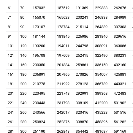
61
70
157032
157512
191369
229338
262676
71
80
165070
165623
203241
246838
284989
81
90
173107
173734
215114
264339
307303
91
100
181144
181845
226986
281840
329616
101
120
193200
194011
244795
308091
363086
121
140
196708
197609
252415
322490
383231
141
160
200350
201334
259861
336150
402160
161
180
206891
207965
270826
354007
425881
181
200
210775
211922
278123
366789
443321
201
220
220495
221743
292991
389368
472483
221
240
230443
231793
308109
412200
501902
241
260
240566
242017
323416
435223
531516
261
280
250824
252376
338870
458396
561282
281
300
261190
262843
354442
481687
591169