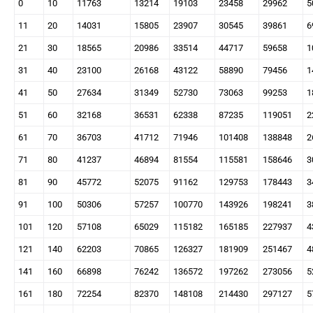
0
10
11763
13214
19103
23458
29962
5
11
20
14031
15805
23907
30545
39861
6
21
30
18565
20986
33514
44717
59658
1
31
40
23100
26168
43122
58890
79456
1
41
50
27634
31349
52730
73063
99253
1
51
60
32168
36531
62338
87235
119051
2
61
70
36703
41712
71946
101408
138848
2
71
80
41237
46894
81554
115581
158646
3
81
90
45772
52075
91162
129753
178443
3
91
100
50306
57257
100770
143926
198241
3
101
120
57108
65029
115182
165185
227937
4
121
140
62203
70865
126327
181909
251467
4
141
160
66898
76242
136572
197262
273056
5
161
180
72254
82370
148108
214430
297127
5