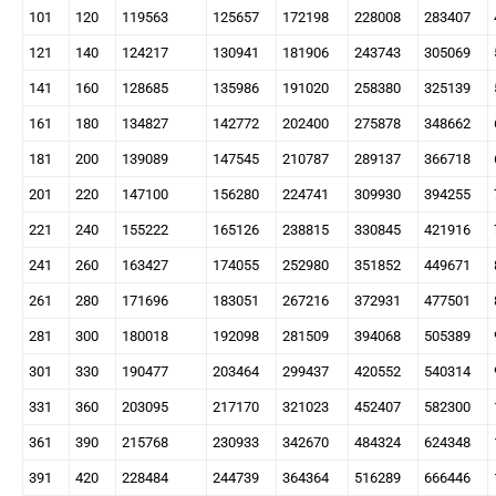
101
120
119563
125657
172198
228008
283407
121
140
124217
130941
181906
243743
305069
141
160
128685
135986
191020
258380
325139
161
180
134827
142772
202400
275878
348662
181
200
139089
147545
210787
289137
366718
201
220
147100
156280
224741
309930
394255
221
240
155222
165126
238815
330845
421916
241
260
163427
174055
252980
351852
449671
261
280
171696
183051
267216
372931
477501
281
300
180018
192098
281509
394068
505389
301
330
190477
203464
299437
420552
540314
331
360
203095
217170
321023
452407
582300
361
390
215768
230933
342670
484324
624348
391
420
228484
244739
364364
516289
666446