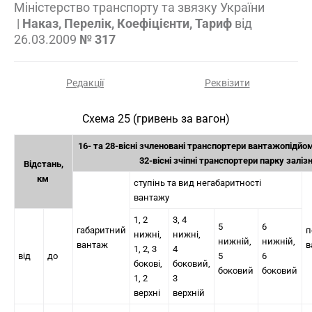
Міністерство транспорту та звязку України
|
Наказ, Перелік, Коефіцієнти, Тариф
від
26.03.2009
№ 317
Редакції
Реквізити
Схема 25 (гривень за вагон)
16- та 28-вісні зчленовані транспортери вантажопідйом
32-вісні зчіпні транспортери парку залі
Відстань,
км
ступінь та вид негабаритності
вантажу
1, 2
3, 4
5
6
габаритний
п
нижні,
нижні,
нижній,
нижній,
вантаж
в
1, 2, 3
4
від
до
5
6
бокові,
боковий,
боковий
боковий
1, 2
3
верхні
верхній