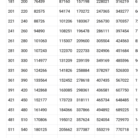
181
200
76439
87160
157198
228021
316219
6
201
220
82575
94174
170272
247365
343277
6
221
240
88726
101206
183367
266730
370357
7
241
260
94890
108251
196478
286111
397454
7
261
280
101063
115307
209600
305504
424563
8
281
300
107243
122370
222733
324906
451684
8
301
330
114977
131209
239159
349169
485596
9
331
360
124266
141826
258884
378297
526303
1
361
390
133564
152452
278618
407435
567022
1
391
420
142868
163085
298361
436581
607750
1
421
450
152177
173723
318111
465734
648485
1
451
480
161490
184366
337866
494892
689225
1
481
510
170806
195012
357624
524054
729970
1
511
540
180125
205662
377387
553219
770718
1