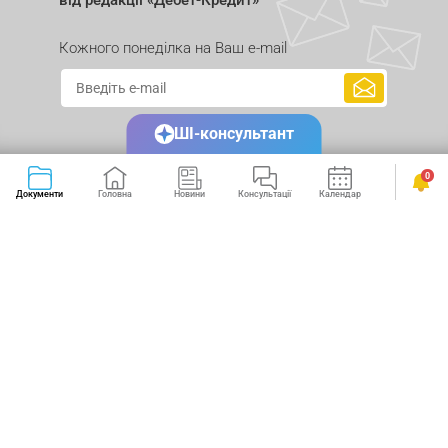
від редакції «Дебет-Кредит»
Кожного понеділка на Ваш e-mail
ШІ-консультант
0
Документи
Головна
Новини
Консультації
Календар
Сервіси