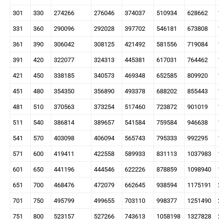
301
330
274266
276046
374037
510934
628662
331
360
290096
292028
397702
546181
673808
361
390
306042
308125
421492
581556
719084
391
420
322077
324313
445381
617031
764462
421
450
338185
340573
469348
652585
809920
451
480
354350
356890
493378
688202
855443
481
510
370563
373254
517460
723872
901019
511
540
386814
389657
541584
759584
946638
541
570
403098
406094
565743
795333
992295
571
600
419411
422558
589933
831113
1037983
601
650
441196
444546
622226
878859
1098940
651
700
468476
472079
662645
938594
1175191
701
750
495799
499655
703110
998377
1251490
751
800
523157
527266
743613
1058198
1327828