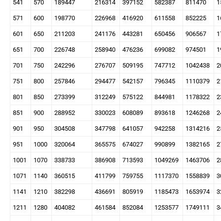
541
570
189447
216314
397152
582387
811470
1
571
600
198770
226968
416920
611558
852225
1
601
650
211203
241176
443281
650456
906567
1
651
700
226748
258940
476236
699082
974501
1
701
750
242296
276707
509195
747712
1042438
2
751
800
257846
294477
542157
796345
1110379
2
801
850
273399
312249
575122
844981
1178322
2
851
900
288952
330023
608089
893618
1246268
2
901
950
304508
347798
641057
942258
1314216
2
951
1000
320064
365575
674027
990899
1382165
2
1001
1070
338733
386908
713593
1049269
1463706
2
1071
1140
360515
411799
759755
1117370
1558839
3
1141
1210
382298
436691
805919
1185473
1653974
3
1211
1280
404082
461584
852084
1253577
1749111
3