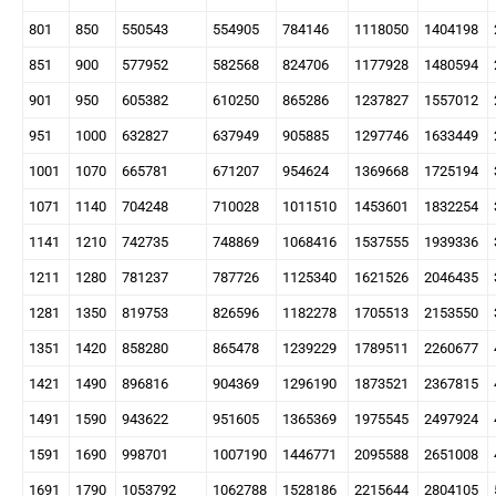
801
850
550543
554905
784146
1118050
1404198
851
900
577952
582568
824706
1177928
1480594
901
950
605382
610250
865286
1237827
1557012
951
1000
632827
637949
905885
1297746
1633449
1001
1070
665781
671207
954624
1369668
1725194
1071
1140
704248
710028
1011510
1453601
1832254
1141
1210
742735
748869
1068416
1537555
1939336
1211
1280
781237
787726
1125340
1621526
2046435
1281
1350
819753
826596
1182278
1705513
2153550
1351
1420
858280
865478
1239229
1789511
2260677
1421
1490
896816
904369
1296190
1873521
2367815
1491
1590
943622
951605
1365369
1975545
2497924
1591
1690
998701
1007190
1446771
2095588
2651008
1691
1790
1053792
1062788
1528186
2215644
2804105