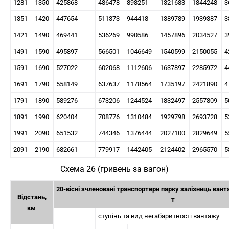
1281
1350
425868
486478
898251
1321683
1844248
3
1351
1420
447654
511373
944418
1389789
1939387
3
1421
1490
469441
536269
990586
1457896
2034527
3
1491
1590
495897
566501
1046649
1540599
2150055
4
1591
1690
527022
602068
1112606
1637897
2285972
4
1691
1790
558149
637637
1178564
1735197
2421890
4
1791
1890
589276
673206
1244524
1832497
2557809
5
1891
1990
620404
708776
1310484
1929798
2693728
5
1991
2090
651532
744346
1376444
2027100
2829649
5
2091
2190
682661
779917
1442405
2124402
2965570
5
Схема 26 (гривень за вагон)
20-вісні зчленовані транспортери парку залізниць ван
Відстань,
т
км
ступінь та вид негабаритності вантажу