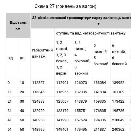
Схема 27 (гривень за вагон)
32-вісні зчленовані транспортери парку залізниць ван
Відстань,
т
км
ступінь та вид негабаритності вантажу
1, 2
3, 4
5
6
нижні,
нижні,
габаритний
нижній,
нижній,
1, 2, 3
4
вантаж
від
до
5
6
бокові,
боковий,
боковий
боковий
1, 2
3
верхні
верхній
0
10
112827
112901
126070
133084
139952
11
20
116846
116956
132006
141834
151109
21
30
124883
125067
143879
159335
173422
31
40
132920
133179
155751
176835
195736
41
50
140958
141290
167624
194336
218049
51
60
148995
149401
179496
211837
240362