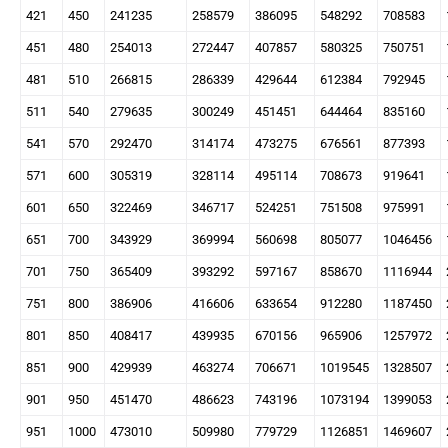
421
450
241235
258579
386095
548292
708583
451
480
254013
272447
407857
580325
750751
481
510
266815
286339
429644
612384
792945
511
540
279635
300249
451451
644464
835160
541
570
292470
314174
473275
676561
877393
571
600
305319
328114
495114
708673
919641
601
650
322469
346717
524251
751508
975991
651
700
343929
369994
560698
805077
1046456
701
750
365409
393292
597167
858670
1116944
751
800
386906
416606
633654
912280
1187450
801
850
408417
439935
670156
965906
1257972
851
900
429939
463274
706671
1019545
1328507
901
950
451470
486623
743196
1073194
1399053
951
1000
473010
509980
779729
1126851
1469607