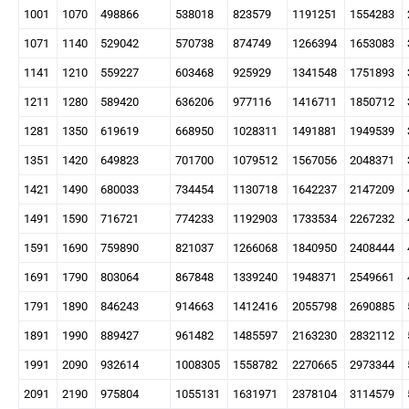
1001
1070
498866
538018
823579
1191251
1554283
1071
1140
529042
570738
874749
1266394
1653083
1141
1210
559227
603468
925929
1341548
1751893
1211
1280
589420
636206
977116
1416711
1850712
1281
1350
619619
668950
1028311
1491881
1949539
1351
1420
649823
701700
1079512
1567056
2048371
1421
1490
680033
734454
1130718
1642237
2147209
1491
1590
716721
774233
1192903
1733534
2267232
1591
1690
759890
821037
1266068
1840950
2408444
1691
1790
803064
867848
1339240
1948371
2549661
1791
1890
846243
914663
1412416
2055798
2690885
1891
1990
889427
961482
1485597
2163230
2832112
1991
2090
932614
1008305
1558782
2270665
2973344
2091
2190
975804
1055131
1631971
2378104
3114579