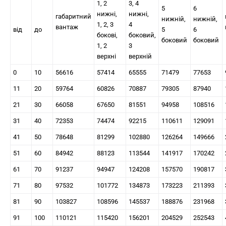
1, 2
3, 4
5
6
нижні,
нижні,
габаритний
нижній,
нижній,
1, 2, 3
4
вантаж
від
до
5
6
бокові,
боковий,
боковий
боковий
1, 2
3
верхні
верхній
0
10
56616
57414
65555
71479
77653
11
20
59764
60826
70887
79305
87940
21
30
66058
67650
81551
94958
108516
31
40
72353
74474
92215
110611
129091
41
50
78648
81299
102880
126264
149666
51
60
84942
88123
113544
141917
170242
61
70
91237
94947
124208
157570
190817
71
80
97532
101772
134873
173223
211393
81
90
103827
108596
145537
188876
231968
91
100
110121
115420
156201
204529
252543