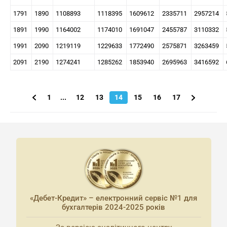
1791
1890
1108893
1118395
1609612
2335711
2957214
1891
1990
1164002
1174010
1691047
2455787
3110332
1991
2090
1219119
1229633
1772490
2575871
3263459
2091
2190
1274241
1285262
1853940
2695963
3416592
1
...
12
13
14
15
16
17
«Дебет-Кредит» – електронний сервіс №1 для
бухгалтерів 2024-2025 років