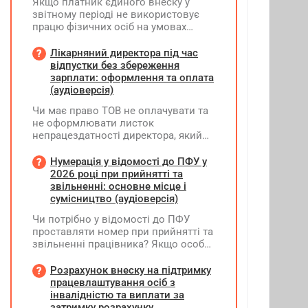
Якщо платник єдиного внеску у
звітному періоді не використовує
працю фізичних осіб на умовах
трудового договору (контракту) або
на інших умовах, передбачених
Лікарняний директора під час
законодавством, Додаток Д1/
відпустки без збереження
Додаток ФІЗ-Д1 за відповідний
зарплати: оформлення та оплата
період не подається
(аудіоверсія)
Чи має право ТОВ не оплачувати та
не оформлювати листок
непрацездатності директора, який
перебуває у відпустці без
збереження заробітної плати під час
Нумерація у відомості до ПФУ у
призупинення діяльності
2026 році при прийнятті та
підприємства?
звільненні: основне місце і
сумісництво (аудіоверсія)
Чи потрібно у відомості до ПФУ
проставляти номер при прийнятті та
звільненні працівника? Якщо особа
одночасно працювала за основним
місцем роботи та за сумісництвом,
Розрахунок внеску на підтримку
чи рахується це як два роботодавці?
працевлаштування осіб з
інвалідністю та виплати за
затримку розрахунку