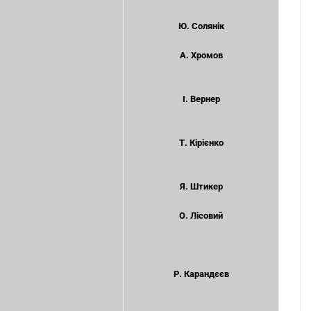
Ю. Солянік
А. Хромов
І. Вернер
Т. Кірієнко
Я. Штикер
О. Лісовий
Р. Карандєєв