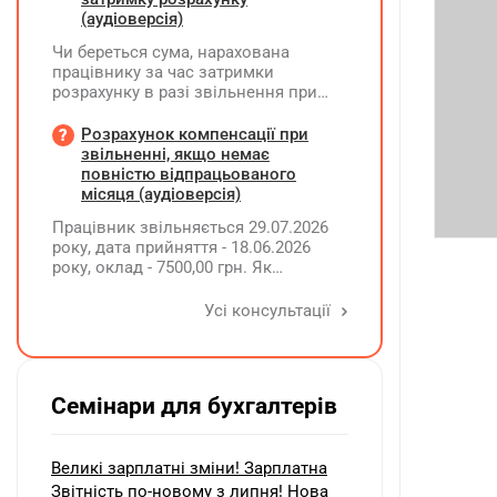
(аудіоверсія)
Чи береться сума, нарахована
працівнику за час затримки
розрахунку в разі звільнення при
обчсиленні середньомісячної
заробітної плати (винагороди), для
Розрахунок компенсації при
розрахунку внеску на підтримку
звільненні, якщо немає
працевлаштування осіб з
повністю відпрацьованого
інвалідністю?
місяця (аудіоверсія)
Працівник звільняється 29.07.2026
року, дата прийняття - 18.06.2026
року, оклад - 7500,00 грн. Як
розрахувати компенсацію трьох
невикористаних днів відпустки при
Усі консультації
звільненні?
Семінари для бухгалтерів
Великі зарплатні зміни! Зарплатна
Звітність по-новому з липня! Нова