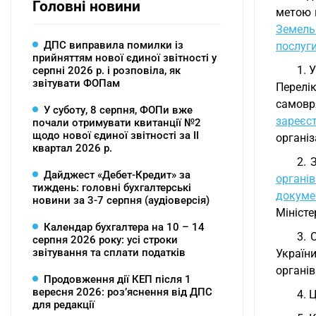
Головні новини
метою 
Земель
ДПС виправила помилки із
послуги
прийняттям нової єдиної звітності у
1. 
серпні 2026 р. і розповіла, як
звітувати ФОПам
Перелі
самовр
У суботу, 8 серпня, ФОПи вже
зареєст
почали отримувати квитанції №2
щодо нової єдиної звітності за ІІ
організ
квартал 2026 р.
2. 
Дайджест «Дебет-Кредит» за
органі
тиждень: головні бухгалтерські
докуме
новини за 3-7 серпня (аудіоверсія)
Міністе
Календар бухгалтера на 10 – 14
3. 
серпня 2026 року: усі строки
звітування та сплати податків
Україн
органів
Продовження дії КЕП після 1
вересня 2026: розʼяснення від ДПС
4. 
для редакції