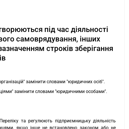
творюються під час діяльності
евого самоврядування, інших
 зазначенням строків зберігання
ів
організацій" замінити словами "юридичних осіб".
заціями" замінити словами "юридичними особами".
Переліку та регулюють підприємницьку діяльність
ємцями, якщо інше не встановлено законом або не