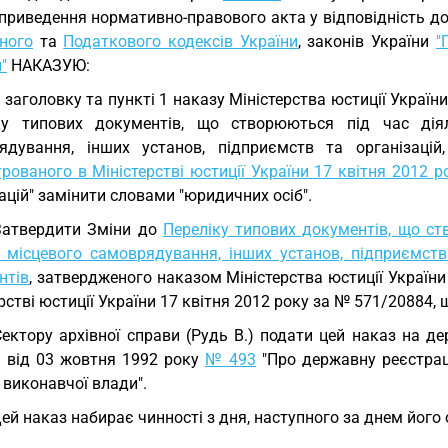
приведення нормативно-правового акта у відповідність д
ного
та
Податкового кодексів України
, законів України
"
"
НАКАЗУЮ:
У заголовку та пункті 1 наказу Міністерства юстиції Україн
ку типових документів, що створюються під час діял
ядування, інших установ, підприємств та організацій,
рованого в Міністерстві юстиції України 17 квітня 2012 
ацій" замінити словами "юридичних осіб".
Затвердити Зміни до
Переліку типових документів, що ст
в місцевого самоврядування, інших установ, підприємств 
нтів
, затвердженого наказом Міністерства юстиції України
рстві юстиції України 17 квітня 2012 року за № 571/20884,
Сектору архівної справи (Рудь В.) подати цей наказ на 
и від 03 жовтня 1992 року
№ 493
"Про державну реєстрац
 виконавчої влади".
Цей наказ набирає чинності з дня, наступного за днем його