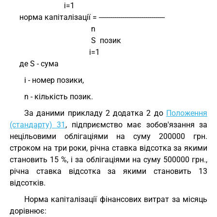
                            i=1
     норма капіталізації = ----------------------------------
                                          n
                                          S  позик
                                         i=1
     де S - сума
i - номер позики,
n - кількість позик.
За даними прикладу 2 додатка 2 до
Положення
(стандарту) 31
, підприємство має зобов'язання за
нецільовими облігаціями на суму 200000 грн.
строком на три роки, річна ставка відсотка за якими
становить 15 %, і за облігаціями на суму 500000 грн.,
річна ставка відсотка за якими становить 13
відсотків.
Норма капіталізації фінансових витрат за місяць
дорівнює: