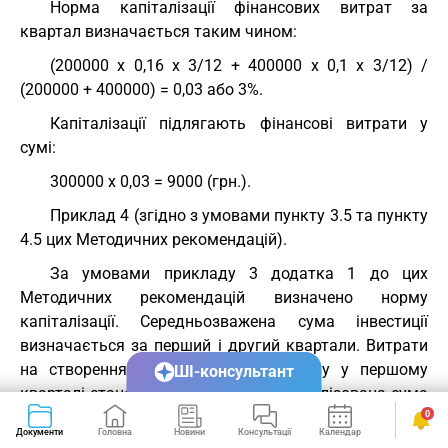
Норма капіталізації фінансових витрат за
квартал визначається таким чином:
(200000 х 0,16 х 3/12 + 400000 х 0,1 х 3/12) /
(200000 + 400000) = 0,03 або 3%.
Капіталізації підлягають фінансові витрати у
сумі:
300000 х 0,03 = 9000 (грн.).
Приклад 4 (згідно з умовами пункту 3.5 та пункту
4.5 цих Методичних рекомендацій).
За умовами прикладу 3 додатка 1 до цих
Методичних рекомендацій визначено норму
капіталізації. Середньозважена сума інвестиції
визначається за перший і другий квартали. Витрати
на створення кваліфікаційного активу у першому
ШІ-консультант
кварталі становили 210000 грн., капіталізована сума
фінансових витрат становила 10000 гривень.
0
Документи
Головна
Новини
Консультації
Календар
Сервіси