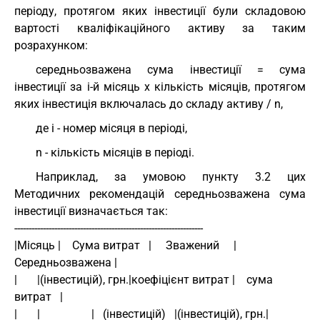
періоду, протягом яких інвестиції були складовою
вартості кваліфікаційного активу за таким
розрахунком:
середньозважена сума інвестиції = сума
інвестиції за i-й місяць х кількість місяців, протягом
яких інвестиція включалась до складу активу / n,
де i - номер місяця в періоді,
n - кількість місяців в періоді.
Наприклад, за умовою пункту 3.2 цих
Методичних рекомендацій середньозважена сума
інвестиції визначається так:
------------------------------------------------------------------
|Місяць |    Сума витрат   |     Зважений     |  
Середньозважена |
|       |(інвестицій), грн.|коефіцієнт витрат |    сума 
витрат   |
|       |                  |   (інвестицій)   |(інвестицій), грн.|