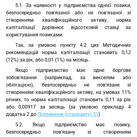
5.1. За наявності у підприємства однієї позики,
безпосередньо пов'язаної або не пов'язаної зі
створенням кваліфікаційного активу, норма
капіталізації дорівнює відсотковій ставці за
користування позиками.
Так, за умовою пункту 4.2 цих Методичних
рекомендацій норма капіталізації становить 0,12
(12%) за рік, або 0,01 (1%) на місяць.
Якщо підприємство має одне боргове
зобов'язання (наприклад, за векселем або
облігацією), безпосередньо не пов'язане зі
створенням кваліфікаційного активу, на умовах 11%
річних, то норма капіталізації становить 0,11 за рік
або 0,00917 за місяць (за умовою прикладу 4
додатка 2 до
Положення (стандарту) 31
) .
5.2. Якщо підприємство має позику,
безпосередньо пов'язану зі створенням