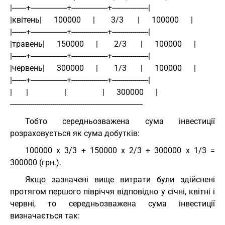
|-------+------------------+------------------+------------------|
|квітень|      100000      |        3/3       |      100000      |
|-------+------------------+------------------+------------------|
|травень|      150000      |        2/3       |      100000      |
|-------+------------------+------------------+------------------|
|червень|      300000      |        1/3       |      100000      |
|-------+------------------+------------------+------------------|
|       |                  |                  |      300000      |
------------------------------------------------------------------
Тобто середньозважена сума інвестиції
розраховується як сума добутків:
100000 х 3/3 + 150000 х 2/3 + 300000 х 1/3 =
300000 (грн.).
Якщо зазначені вище витрати були здійснені
протягом першого півріччя відповідно у січні, квітні і
червні, то середньозважена сума інвестиції
визначається так: