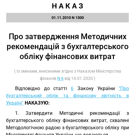
Н А К А З
01.11.2010 N 1300
Про затвердження Методичних
рекомендацій з бухгалтерського
обліку фінансових витрат
( Із змінами, внесеними згідно з Наказом Міністерства
фінансів
N 6
від 14.01.2020 )
Відповідно до статті
6
Закону України
"Про
бухгалтерський облік та фінансову звітність в
Україні"
НАКАЗУЮ:
1. Затвердити Методичні рекомендації з
бухгалтерського обліку фінансових витрат, схвалені
Методологічною радою з бухгалтерського обліку при
Міністерстві фінансів України, що додаються.