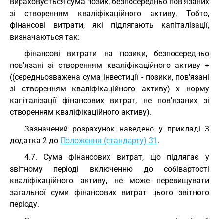
вираховується сума позик, безпосередньо пов'язаних
зі створенням кваліфікаційного активу. Тобто,
фінансові витрати, які підлягають капіталізації,
визначаються так:
фінансові витрати на позики, безпосередньо
пов'язані зі створенням кваліфікаційного активу +
((середньозважена сума інвестиції - позики, пов'язані
зі створенням кваліфікаційного активу) х норму
капіталізації фінансових витрат, не пов'язаних зі
створенням кваліфікаційного активу).
Зазначений розрахунок наведено у прикладі 3
додатка 2 до
Положення (стандарту) 31
.
4.7. Сума фінансових витрат, що підлягає у
звітному періоді включенню до собівартості
кваліфікаційного активу, не може перевищувати
загальної суми фінансових витрат цього звітного
періоду.