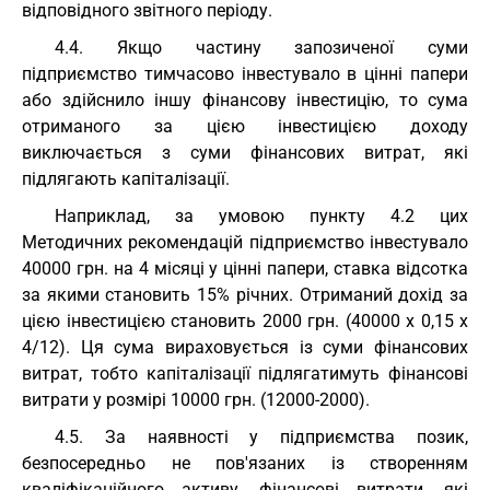
відповідного звітного періоду.
4.4. Якщо частину запозиченої суми
підприємство тимчасово інвестувало в цінні папери
або здійснило іншу фінансову інвестицію, то сума
отриманого за цією інвестицією доходу
виключається з суми фінансових витрат, які
підлягають капіталізації.
Наприклад, за умовою пункту 4.2 цих
Методичних рекомендацій підприємство інвестувало
40000 грн. на 4 місяці у цінні папери, ставка відсотка
за якими становить 15% річних. Отриманий дохід за
цією інвестицією становить 2000 грн. (40000 х 0,15 х
4/12). Ця сума вираховується із суми фінансових
витрат, тобто капіталізації підлягатимуть фінансові
витрати у розмірі 10000 грн. (12000-2000).
4.5. За наявності у підприємства позик,
безпосередньо не пов'язаних із створенням
кваліфікаційного активу, фінансові витрати, які