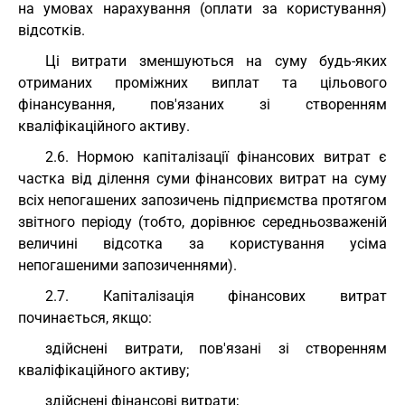
на умовах нарахування (оплати за користування)
відсотків.
Ці витрати зменшуються на суму будь-яких
отриманих проміжних виплат та цільового
фінансування, пов'язаних зі створенням
кваліфікаційного активу.
2.6. Нормою капіталізації фінансових витрат є
частка від ділення суми фінансових витрат на суму
всіх непогашених запозичень підприємства протягом
звітного періоду (тобто, дорівнює середньозваженій
величині відсотка за користування усіма
непогашеними запозиченнями).
2.7. Капіталізація фінансових витрат
починається, якщо:
здійснені витрати, пов'язані зі створенням
кваліфікаційного активу;
здійснені фінансові витрати;