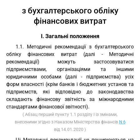
з бухгалтерського обліку
фінансових витрат
I. Загальні положення
1.1. Методичні рекомендації з бухгалтерського
обліку фінансових витрат (далі - Методичні
рекомендації) можуть застосовуватися
підприємствами, організаціями та іншими
юридичними особами (далі - підприємства) усіх
форм власності (крім банків і бюджетних установ та
підприємств, які відповідно до законодавства
складають фінансову звітність за міжнародними
стандартами фінансової звітності).
( Абзац перший пункту 1.1 розділу I із змінами,
внесеними згідно з Наказом Міністерства фінансів
N 6
від 14.01.2020 )
Ці Методичні рекомендації не поширюються на