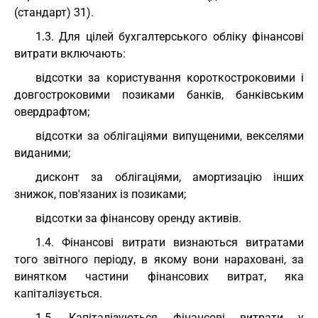
(стандарт) 31).
1.3. Для цілей бухгалтерського обліку фінансові
витрати включають:
відсотки за користування короткостроковими і
довгостроковими позиками банків, банківським
овердрафтом;
відсотки за облігаціями випущеними, векселями
виданими;
дисконт за облігаціями, амортизацію інших
знижок, пов'язаних із позиками;
відсотки за фінансову оренду активів.
1.4. Фінансові витрати визнаються витратами
того звітного періоду, в якому вони нараховані, за
винятком частини фінансових витрат, яка
капіталізується.
1.5. Капіталізуються фінансові витрати у