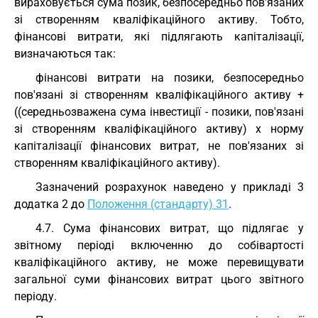
вираховується сума позик, безпосередньо пов'язаних
зі створенням кваліфікаційного активу. Тобто,
фінансові витрати, які підлягають капіталізації,
визначаються так:
фінансові витрати на позики, безпосередньо
пов'язані зі створенням кваліфікаційного активу +
((середньозважена сума інвестиції - позики, пов'язані
зі створенням кваліфікаційного активу) х норму
капіталізації фінансових витрат, не пов'язаних зі
створенням кваліфікаційного активу).
Зазначений розрахунок наведено у прикладі 3
додатка 2 до
Положення (стандарту) 31
.
4.7. Сума фінансових витрат, що підлягає у
звітному періоді включенню до собівартості
кваліфікаційного активу, не може перевищувати
загальної суми фінансових витрат цього звітного
періоду.