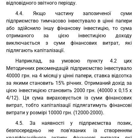
відповідного звітного періоду.
4.4. Якщо частину запозиченої суми
підприємство тимчасово інвестувало в цінні папери
або здійснило іншу фінансову інвестицію, то сума
отриманого за цією інвестицією доходу
виключається з суми фінансових витрат, які
підлягають капіталізації.
Наприклад, за умовою пункту 4.2 цих
Методичних рекомендацій підприємство інвестувало
40000 грн. на 4 місяці у цінні папери, ставка відсотка
за якими становить 15% річних. Отриманий дохід за
цією інвестицією становить 2000 грн. (40000 х 0,15 х
4/12). Ця сума вираховується із суми фінансових
витрат, тобто капіталізації підлягатимуть фінансові
витрати у розмірі 10000 грн. (12000-2000).
4.5. За наявності у підприємства позик,
безпосередньо не пов'язаних із створенням
кваліфікаційного активу, фінансові витрати, які