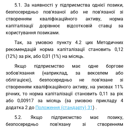
5.1. За наявності у підприємства однієї позики,
безпосередньо пов'язаної або не пов'язаної зі
створенням кваліфікаційного активу, норма
капіталізації дорівнює відсотковій ставці за
користування позиками.
Так, за умовою пункту 4.2 цих Методичних
рекомендацій норма капіталізації становить 0,12
(12%) за рік, або 0,01 (1%) на місяць.
Якщо підприємство має одне боргове
зобов'язання (наприклад, за векселем або
облігацією), безпосередньо не пов'язане зі
створенням кваліфікаційного активу, на умовах 11%
річних, то норма капіталізації становить 0,11 за рік
або 0,00917 за місяць (за умовою прикладу 4
додатка 2 до
Положення (стандарту) 31
) .
5.2. Якщо підприємство має позику,
безпосередньо пов'язану зі створенням