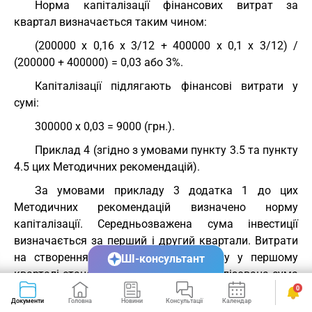
Норма капіталізації фінансових витрат за
квартал визначається таким чином:
(200000 х 0,16 х 3/12 + 400000 х 0,1 х 3/12) /
(200000 + 400000) = 0,03 або 3%.
Капіталізації підлягають фінансові витрати у
сумі:
300000 х 0,03 = 9000 (грн.).
Приклад 4 (згідно з умовами пункту 3.5 та пункту
4.5 цих Методичних рекомендацій).
За умовами прикладу 3 додатка 1 до цих
Методичних рекомендацій визначено норму
капіталізації. Середньозважена сума інвестиції
визначається за перший і другий квартали. Витрати
на створення кваліфікаційного активу у першому
ШІ-консультант
кварталі становили 210000 грн., капіталізована сума
фінансових витрат становила 10000 гривень.
0
Документи
Головна
Новини
Консультації
Календар
Сервіси