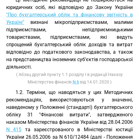
юридичних осіб, які відповідно до Закону України
"Про бухгалтерський облік та фінансову звітність в
Україні"
визнані мікропідприємствами, малими
підприємствами, непідприємницькими
товариствами, підприємствами, які ведуть
спрощений бухгалтерський облік доходів та витрат
відповідно до податкового законодавства, а також
на представництва іноземних суб'єктів господарської
діяльності.
( Абзац другий пункту 1.1 розділу I в редакції Наказу
Міністерства фінансів
N 6
від 14.01.2020 )
1.2. Терміни, що наводяться у цих Методичних
рекомендаціях, використовуються у значенні,
наведеному у Положенні (стандарті) бухгалтерського
обліку 31 "Фінансові витрати", затвердженого
наказом Міністерства фінансів України від 28.04.2006
N 415
та зареєстрованого в Міністерстві юстиції
України 26.05.2006 за N 610/12484 (далі - Положення