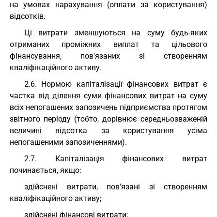
на умовах нарахування (оплати за користування)
відсотків.
Ці витрати зменшуються на суму будь-яких
отриманих проміжних виплат та цільового
фінансування, пов'язаних зі створенням
кваліфікаційного активу.
2.6. Нормою капіталізації фінансових витрат є
частка від ділення суми фінансових витрат на суму
всіх непогашених запозичень підприємства протягом
звітного періоду (тобто, дорівнює середньозваженій
величині відсотка за користування усіма
непогашеними запозиченнями).
2.7. Капіталізація фінансових витрат
починається, якщо:
здійснені витрати, пов'язані зі створенням
кваліфікаційного активу;
здійснені фінансові витрати;