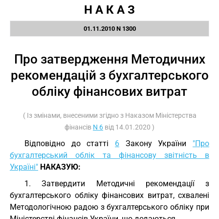
Н А К А З
01.11.2010 N 1300
Про затвердження Методичних
рекомендацій з бухгалтерського
обліку фінансових витрат
( Із змінами, внесеними згідно з Наказом Міністерства
фінансів
N 6
від 14.01.2020 )
Відповідно до статті
6
Закону України
"Про
бухгалтерський облік та фінансову звітність в
Україні"
НАКАЗУЮ:
1. Затвердити Методичні рекомендації з
бухгалтерського обліку фінансових витрат, схвалені
Методологічною радою з бухгалтерського обліку при
Міністерстві фінансів України, що додаються.