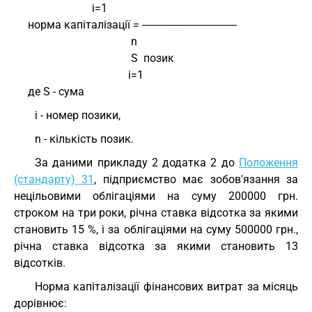
                            i=1
     норма капіталізації = ----------------------------------
                                          n
                                          S  позик
                                         i=1
     де S - сума
i - номер позики,
n - кількість позик.
За даними прикладу 2 додатка 2 до
Положення
(стандарту) 31
, підприємство має зобов'язання за
нецільовими облігаціями на суму 200000 грн.
строком на три роки, річна ставка відсотка за якими
становить 15 %, і за облігаціями на суму 500000 грн.,
річна ставка відсотка за якими становить 13
відсотків.
Норма капіталізації фінансових витрат за місяць
дорівнює: