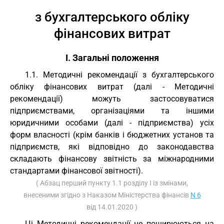
з бухгалтерського обліку
фінансових витрат
I. Загальні положення
1.1. Методичні рекомендації з бухгалтерського
обліку фінансових витрат (далі - Методичні
рекомендації) можуть застосовуватися
підприємствами, організаціями та іншими
юридичними особами (далі - підприємства) усіх
форм власності (крім банків і бюджетних установ та
підприємств, які відповідно до законодавства
складають фінансову звітність за міжнародними
стандартами фінансової звітності).
( Абзац перший пункту 1.1 розділу I із змінами,
внесеними згідно з Наказом Міністерства фінансів
N 6
від 14.01.2020 )
Ці Методичні рекомендації не поширюються на