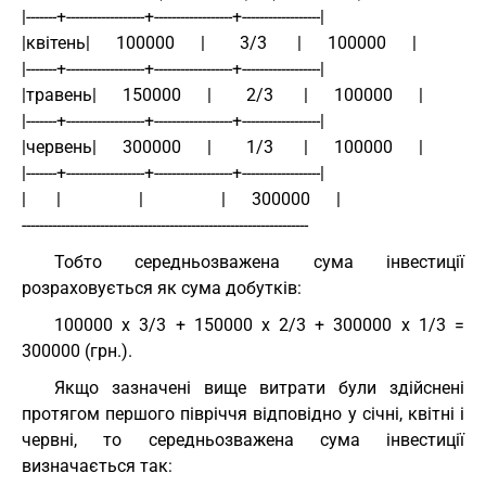
|-------+------------------+------------------+------------------|
|квітень|      100000      |        3/3       |      100000      |
|-------+------------------+------------------+------------------|
|травень|      150000      |        2/3       |      100000      |
|-------+------------------+------------------+------------------|
|червень|      300000      |        1/3       |      100000      |
|-------+------------------+------------------+------------------|
|       |                  |                  |      300000      |
------------------------------------------------------------------
Тобто середньозважена сума інвестиції
розраховується як сума добутків:
100000 х 3/3 + 150000 х 2/3 + 300000 х 1/3 =
300000 (грн.).
Якщо зазначені вище витрати були здійснені
протягом першого півріччя відповідно у січні, квітні і
червні, то середньозважена сума інвестиції
визначається так: