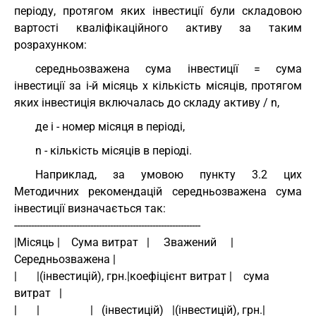
періоду, протягом яких інвестиції були складовою
вартості кваліфікаційного активу за таким
розрахунком:
середньозважена сума інвестиції = сума
інвестиції за i-й місяць х кількість місяців, протягом
яких інвестиція включалась до складу активу / n,
де i - номер місяця в періоді,
n - кількість місяців в періоді.
Наприклад, за умовою пункту 3.2 цих
Методичних рекомендацій середньозважена сума
інвестиції визначається так:
------------------------------------------------------------------
|Місяць |    Сума витрат   |     Зважений     |  
Середньозважена |
|       |(інвестицій), грн.|коефіцієнт витрат |    сума 
витрат   |
|       |                  |   (інвестицій)   |(інвестицій), грн.|