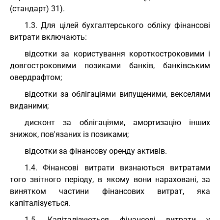
(стандарт) 31).
1.3. Для цілей бухгалтерського обліку фінансові
витрати включають:
відсотки за користування короткостроковими і
довгостроковими позиками банків, банківським
овердрафтом;
відсотки за облігаціями випущеними, векселями
виданими;
дисконт за облігаціями, амортизацію інших
знижок, пов'язаних із позиками;
відсотки за фінансову оренду активів.
1.4. Фінансові витрати визнаються витратами
того звітного періоду, в якому вони нараховані, за
винятком частини фінансових витрат, яка
капіталізується.
1.5. Капіталізуються фінансові витрати у