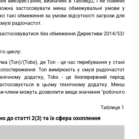
я використання, визначені в таблиці2, і не повинні
 можна застосовувати менш обмежувальні умови у
всі такі обмеження за умови відсутності загрози для
музі радіочастот.
і застосовуватися без обмеження Директиви 2014/53/
го циклу:
а (Ton)/(Tobs), де Ton - це час перебування у стані
 спостереження. Ton вимірюють у смузі радіочастот
хнічному додатку, Tobs - це безперервний період
застосовується в цьому технічному додатку. Менш
ави-члени можуть дозволити вище значення "робочого
Таблиця 1
но до статті 2(3) та їх сфера охоплення