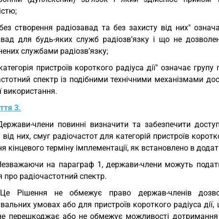
істю;
"без створення радіозавад та без захисту від них" озн
авад для будь-яких служб радіозв’язку і що не дозволен
нених службами радіозв’язку;
"категорія пристроїв короткого радіуса дії" означає групу
астотний спектр із подібними технічними механізмами дос
ї використання.
ття 3.
Держави-члени повинні визначити та забезпечити доступ
 від них, смуг радіочастот для категорій пристроїв коротк
я кінцевого терміну імплементації, як встановлено в додат
Незважаючи на параграф 1, держави-члени можуть подати
 про радіочастотний спектр.
 Це Рішення не обмежує право держав-членів дозв
альних умовах або для пристроїв короткого радіуса дії, щ
не перешкоджає або не обмежує можливості дотримання п