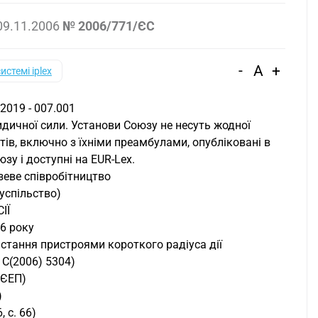
09.11.2006
№ 2006/771/ЄС
-
A
+
системі iplex
.2019 - 007.001
идичної сили. Установи Союзу не несуть жодної
ктів, включно з їхніми преамбулами, опубліковані в
у і доступні на EUR-Lex.
зеве співробітництво
суспільство)
ІЇ
06 року
стання пристроями короткого радіуса дії
С(2006) 5304)
 ЄЕП)
)
, с. 66)