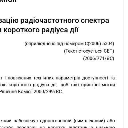
ізацію радіочастотного спектра
короткого радіуса дії
(оприлюднено під номером С(2006) 5304)
(Текст стосується ЄЕП)
(2006/771/ЄС)
т і пов’язаних технічних параметрів доступності та
їв короткого радіуса дії, щоб такі пристрої могли
Рішення Комісії 2000/299/ЄС.
ч, який забезпечує односторонній (симплексний) або
 та/або передачу на коротку відстань з низькою