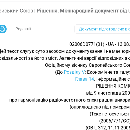
ейський Союз
|
Рішення, Міжнародний документ
від
Редакції
Документ підготовлено в
02006D0771(01) - UA - 13.08
Цей текст слугує суто засобом документування і не має юр
овідальності за його зміст. Автентичні версії відповідних а
Офіційному віснику Європейського Союз
(До
Розділу V
: Економічне та галу
Глава 14
. Інформаційне 
РІШЕННЯ КОМІС
від 9 листопада 20
про гармонізацію радіочастотного спектра для викори
(оприлюднено під номером 
(Текст стосується
(2006/771/ЄС
(ОВ L 312, 11.11.2006