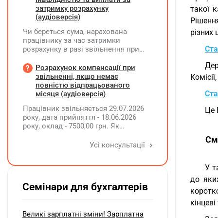
затримку розрахунку
такої к
(аудіоверсія)
Рішенн
Чи береться сума, нарахована
різних 
працівнику за час затримки
Ста
розрахунку в разі звільнення при
обчсиленні середньомісячної
Дер
заробітної плати (винагороди), для
Розрахунок компенсації при
розрахунку внеску на підтримку
звільненні, якщо немає
Комісії
працевлаштування осіб з
повністю відпрацьованого
інвалідністю?
Ста
місяця (аудіоверсія)
Працівник звільняється 29.07.2026
Це 
року, дата прийняття - 18.06.2026
року, оклад - 7500,00 грн. Як
розрахувати компенсацію трьох
См
невикористаних днів відпустки при
Усі консультації
звільненні?
У т
до яки
Семінари для бухгалтерів
коротко
кінцеві
Великі зарплатні зміни! Зарплатна