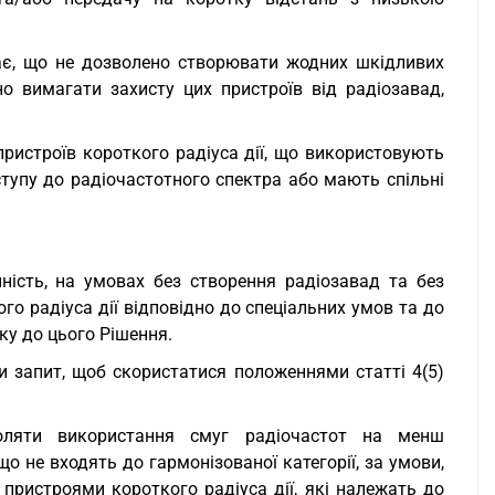
ачає, що не дозволено створювати жодних шкідливих
о вимагати захисту цих пристроїв від радіозавад,
 пристроїв короткого радіуса дії, що використовують
тупу до радіочастотного спектра або мають спільні
ність, на умовах без створення радіозавад та без
ого радіуса дії відповідно до спеціальних умов та до
ку до цього Рішення.
 запит, щоб скористатися положеннями статті 4(5)
оляти використання смуг радіочастот на менш
о не входять до гармонізованої категорії, за умови,
ристроями короткого радіуса дії, які належать до