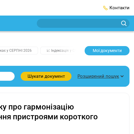
Контакти
Мої документи
кає у СЕРПНІ 2026
📈 Індексація у СЕРПНІ
2️⃣0️⃣2️⃣7️⃣ Усі клю
Розширений пошук
Шукати документ
оку про гармонізацію
ння пристроями короткого