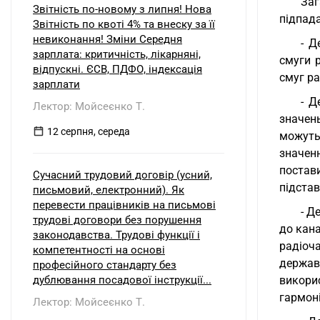
Заг
Звітність по-новому з липня! Нова
підпада
Звітність по квоті 4% та внеску за її
невиконання! Зміни Середня
- Д
зарплата: критичність, лікарняні,
смуги 
відпускні. ЄСВ, ПДФО, індексація
смуг ра
зарплати
- Д
Лектор: Мойсеєнко Т.
значень
12 серпня, середа
можуть
значен
постави
Сучасний трудовий договір (усний,
підстав
письмовий, електронний). Як
перевести працівників на письмові
- Д
трудові договори без порушення
до кана
законодавства. Трудові функції і
радіоча
компетентності на основі
держав
професійного стандарту без
дублювання посадової інструкції...
викори
гармоні
Лектор: Мойсеєнко Т.