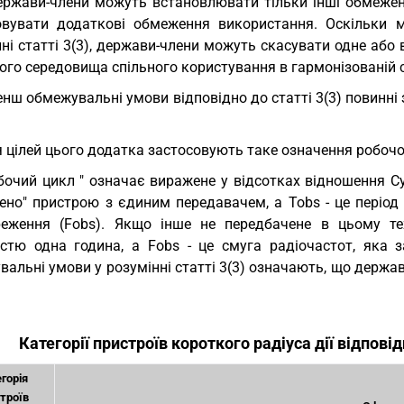
ержави-члени можуть встановлювати тільки інші обмеженн
овувати додаткові обмеження використання. Оскільки
ні статті 3(3), держави-члени можуть скасувати одне або 
го середовища спільного користування в гармонізованій с
енш обмежувальні умови відповідно до статті 3(3) повинн
 цілей цього додатка застосовують таке означення робочо
бочий цикл " означає виражене у відсотках відношення Сум
нено" пристрою з єдиним передавачем, а Tobs - це період
реження (Fobs). Якщо інше не передбачене в цьому те
істю одна година, а Fobs - це смуга радіочастот, яка 
вальні умови у розумінні статті 3(3) означають, що держ
Категорії пристроїв короткого радіуса дії відповід
горія
троїв