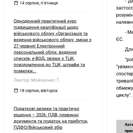
- Д
14 серпня, пʼятниця
застос
розумін
Одноденний практичний курс
належно
підвищення кваліфікації щодо
- М
військового обліку «Організація та
ЄС.
ведення військового обліку: зміни з
27 червня! Електронний
Для
персональний облік, ведення
списків, е-ВОД, звірки з ТЦК,
"ро
повідомлення до ТЦК, штрафи та
"увімк
помилки...
спосте
Лектор: Мойсеєнко Т.
тривал
обмежу
18 серпня, вівторок
циклу".
Податкові ризики та практичні
рішення – 2026: ПДВ, первинні
документи та податок на прибуток,
Кате
ПДФО/Військовий збір
прис