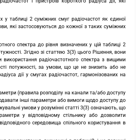
адіочастот і пристроїв короткого радіуса дії, які
х у таблиці 2 суміжних смуг радіочастот як єдиної
ови, які застосовуються до кожної з таких суміжних
тного спектра до рівня визначених у цій таблиці 2
ужності. Згідно зі статтею 3(3) цього Рішення, вони
и використання радіочастотного спектра з вищими
сті потужності, за умови, що це не знизить або не
адіуса дії у смугах радіочастот, гармонізованих на
аметри (правила розподілу на канали та/або доступу
і додавати інші параметри або вимоги щодо доступу до
вальні умови у розумінні статті 3(3) означають, що
раметри у відповідному стільнику або дозволити
відповідного середовища спільного користування в