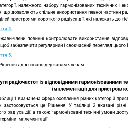
атегорії, належного набору гармонізованих технічних і е
я, що дозволяють спільне використання певної частини ра
цілей пристроями короткого радіуса дії, які належать до тієї
ття 4.
жави-члени повинні контролювати використання відповід
, щоб забезпечити регулярний і своєчасний перегляд цього 
ття 5.
Рішення адресовано державам-членам.
уги радіочастот із відповідними гармонізованими т
імплементації для пристроїв ко
аблиці 1 визначена сфера охоплення різних категорій пристр
х застосовується це Рішення. У таблиці 2 вказані різні 
го радіуса дії, а також гармонізовані технічні умови дост
 терміни імплементації.