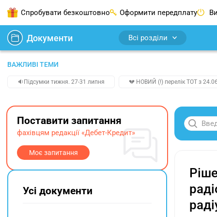
Спробувати безкоштовно
Оформити передплату
Ви
Документи
Всі розділи
ВАЖЛИВІ ТЕМИ
🔉Підсумки тижня. 27-31 липня
💔 НОВИЙ (!) перелік ТОТ з 24.06
Поставити запитання
фахівцям редакції «Дебет-Кредит»
Моє запитання
Ріше
раді
Усі документи
раді