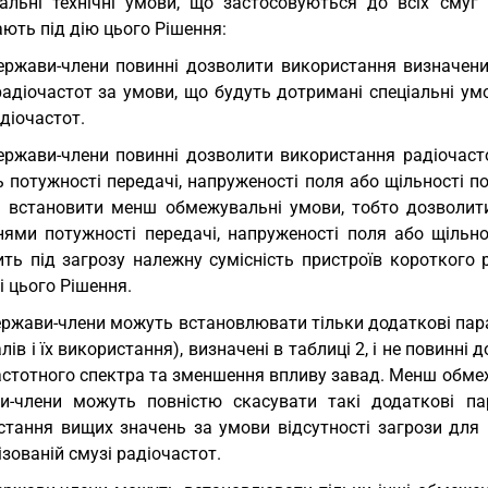
альні технічні умови, що застосовуються до всіх смуг р
ють під дію цього Рішення:
ержави-члени повинні дозволити використання визначени
радіочастот за умови, що будуть дотримані спеціальні ум
діочастот.
ержави-члени повинні дозволити використання радіочасто
 потужності передачі, напруженості поля або щільності пот
 встановити менш обмежувальні умови, тобто дозволит
нями потужності передачі, напруженості поля або щільно
ть під загрозу належну сумісність пристроїв короткого р
і цього Рішення.
ержави-члени можуть встановлювати тільки додаткові пар
лів і їх використання), визначені в таблиці 2, і не повинн
стотного спектра та зменшення впливу завад. Менш обмежу
и-члени можуть повністю скасувати такі додаткові па
стання вищих значень за умови відсутності загрози для 
зованій смузі радіочастот.