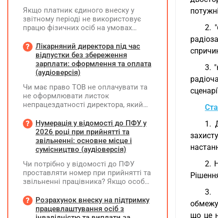
Якщо платник єдиного внеску у
потужн
звітному періоді не використовує
2. 
працю фізичних осіб на умовах
трудового договору (контракту) або
радіоз
на інших умовах, передбачених
Лікарняний директора під час
спричи
законодавством, Додаток Д1/
відпустки без збереження
Додаток ФІЗ-Д1 за відповідний
зарплати: оформлення та оплата
3. 
період не подається
(аудіоверсія)
радіоч
Чи має право ТОВ не оплачувати та
сценарі
не оформлювати листок
непрацездатності директора, який
Ста
перебуває у відпустці без
збереження заробітної плати під час
Нумерація у відомості до ПФУ у
1. 
призупинення діяльності
2026 році при прийнятті та
захисту
підприємства?
звільненні: основне місце і
настанн
сумісництво (аудіоверсія)
2. 
Чи потрібно у відомості до ПФУ
проставляти номер при прийнятті та
Рішення
звільненні працівника? Якщо особа
одночасно працювала за основним
3.
місцем роботи та за сумісництвом,
Розрахунок внеску на підтримку
обмежув
чи рахується це як два роботодавці?
працевлаштування осіб з
що це 
інвалідністю та виплати за