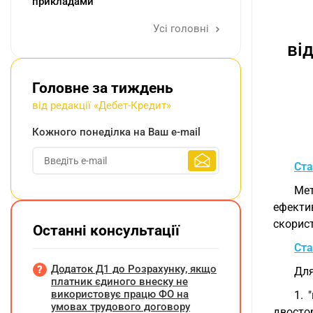
прикладами
Усі головні
ві
Головне за тиждень
від редакції «Дебет-Кредит»
Кожного понеділка на Ваш e-mail
Ста
Мет
ефекти
скорист
Останні консультації
Ста
Додаток Д1 до Розрахунку, якщо
Для
платник єдиного внеску не
використовує працю ФО на
1. 
умовах трудового договору
двосто