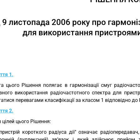
д 9 листопада 2006 року про гармон
для використання пристроями 
ття 1.
а цього Рішення полягає в гармонізації смуг радіочасто
вного використання радіочастотного спектра для пристро
атися перевагами класифікації за класом 1 відповідно до 
ття 2.
 цілей цього Рішення:
"пристрій короткого радіуса дії" означає радіопередава
ронній (дуплексний) зв’язок і який здійснює прийом