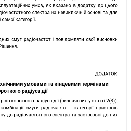
ксплуатаційних умов, як вказано в додатку до цього
діочастотного спектра на невиключній основі та для
 самої категорії.
них смуг радіочастот і повідомляти свої висновки
Рішення.
ДОДАТОК
ехнічними умовами та кінцевими термінами
роткого радіуса дії
оїв короткого радіуса дії (визначених у статті 2(3)),
комбінації смуги радіочастот і категорії пристроїв
упу до радіочастотного спектра та застосовні до них