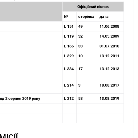
Офіційний вісник
№
сторінка
дата
L 151
49
11.06.2008
L 119
32
14.05.2009
L 166
33
01.07.2010
L 329
10
13.12.2011
L 334
17
13.12.2013
L 214
3
18.08.2017
д 2 серпня 2019 року
L 212
53
13.08.2019
ІСІЇ