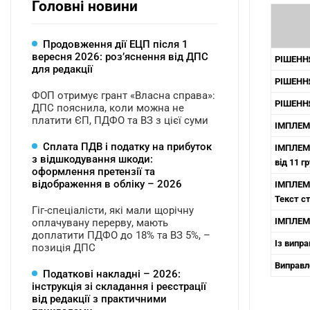
Головні новини
Продовження дії ЕЦП після 1
вересня 2026: розʼяснення від ДПС
РІШЕННЯ
для редакції
РІШЕННЯ
ФОП отримує грант «Власна справа»:
РІШЕННЯ
ДПС пояснила, коли можна не
платити ЄП, ПДФО та ВЗ з цієї суми
ІМПЛЕМЕ
Сплата ПДВ і податку на прибуток
ІМПЛЕМ
з відшкодування шкоди:
від 11 г
оформлення претензії та
відображення в обліку – 2026
ІМПЛЕМ
Текст ст
Гіг-спеціалісти, які мали щорічну
ІМПЛЕМЕ
оплачувану перерву, мають
доплатити ПДФО до 18% та ВЗ 5%, –
Із випр
позиція ДПС
Виправле
Податкові накладні – 2026:
інструкція зі складання і реєстрації
від редакції з практичними