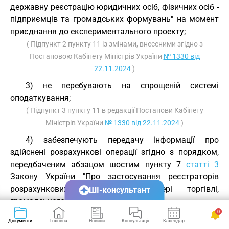
державну реєстрацію юридичних осіб, фізичних осіб -
підприємців та громадських формувань" на момент
приєднання до експериментального проекту;
( Підпункт 2 пункту 11 із змінами, внесеними згідно з
Постановою Кабінету Міністрів України
№ 1330 від
22.11.2024
)
3) не перебувають на спрощеній системі
оподаткування;
( Підпункт 3 пункту 11 в редакції Постанови Кабінету
Міністрів України
№ 1330 від 22.11.2024
)
4) забезпечують передачу інформації про
здійснені розрахункові операції згідно з порядком,
передбаченим абзацом шостим пункту 7
статті 3
Закону України "Про застосування реєстраторів
розрахункових операцій у сфері торгівлі,
ШІ-консультант
громадського харчування та послуг";
0
5) добровільно та з власної ініціативи
Документи
Головна
Новини
Консультації
Календар
Сервіси