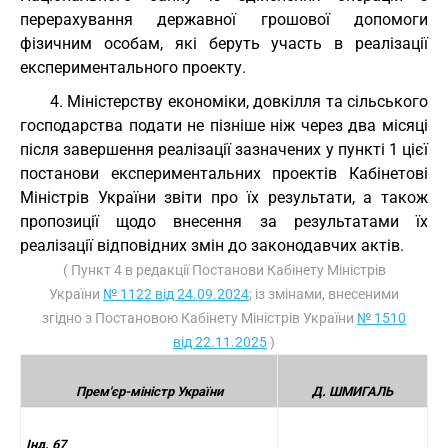
перерахування державної грошової допомоги
фізичним особам, які беруть участь в реалізації
експериментального проекту.
4. Міністерству економіки, довкілля та сільського
господарства подати не пізніше ніж через два місяці
після завершення реалізації зазначених у пункті 1 цієї
постанови експериментальних проектів Кабінетові
Міністрів України звіти про їх результати, а також
пропозиції щодо внесення за результатами їх
реалізації відповідних змін до законодавчих актів.
( Пункт 4 в редакції Постанови Кабінету Міністрів
України
№ 1122 від 24.09.2024
; із змінами, внесеними
згідно з Постановою Кабінету Міністрів України
№ 1510
від 22.11.2025
)
Прем'єр-міністр України
Д. ШМИГАЛЬ
Інд. 67