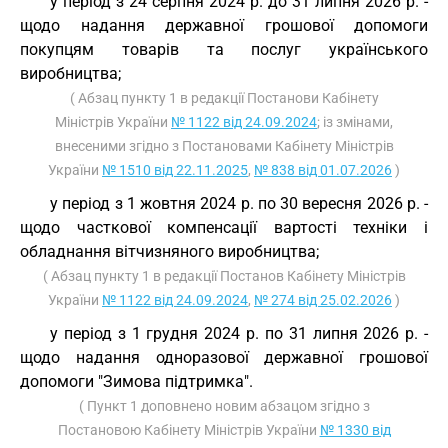
у період з 24 серпня 2024 р. до 31 липня 2026 р. -
щодо надання державної грошової допомоги
покупцям товарів та послуг українського
виробництва;
( Абзац пункту 1 в редакції Постанови Кабінету
Міністрів України
№ 1122 від 24.09.2024
; із змінами,
внесеними згідно з Постановами Кабінету Міністрів
України
№ 1510 від 22.11.2025
,
№ 838 від 01.07.2026
)
у період з 1 жовтня 2024 р. по 30 вересня 2026 р. -
щодо часткової компенсації вартості техніки і
обладнання вітчизняного виробництва;
( Абзац пункту 1 в редакції Постанов Кабінету Міністрів
України
№ 1122 від 24.09.2024
,
№ 274 від 25.02.2026
)
у період з 1 грудня 2024 р. по 31 липня 2026 р. -
щодо надання одноразової державної грошової
допомоги "Зимова підтримка".
( Пункт 1 доповнено новим абзацом згідно з
Постановою Кабінету Міністрів України
№ 1330 від