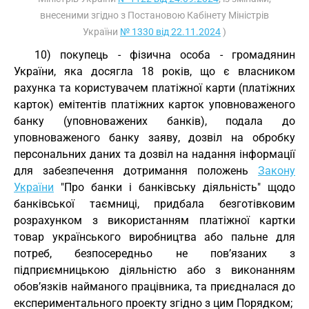
внесеними згідно з Постановою Кабінету Міністрів
України
№ 1330 від 22.11.2024
)
10) покупець - фізична особа - громадянин
України, яка досягла 18 років, що є власником
рахунка та користувачем платіжної карти (платіжних
карток) емітентів платіжних карток уповноваженого
банку (уповноважених банків), подала до
уповноваженого банку заяву, дозвіл на обробку
персональних даних та дозвіл на надання інформації
для забезпечення дотримання положень
Закону
України
"Про банки і банківську діяльність" щодо
банківської таємниці, придбала безготівковим
розрахунком з використанням платіжної картки
товар українського виробництва або пальне для
потреб, безпосередньо не пов’язаних з
підприємницькою діяльністю або з виконанням
обов’язків найманого працівника, та приєдналася до
експериментального проекту згідно з цим Порядком;