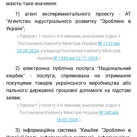
мають таке значення:
1) агент експериментального проекту - АТ
"Агентство індустріального розвитку "Зроблено в
Україні";
( Підпункт 1 пункту 4 із змінами, внесеними згідно з
Постановою Кабінету Міністрів України
№ 1122 від
24.09.2024
; в редакції Постанови Кабінету Міністрів
України
№ 1330 від 22.11.2024
)
2) електронна публічна послуга "Національний
кешбек" - послуга, спрямована на отримання
покупцями товарів українського виробництва або
пального державної грошової допомоги на підставі
заяви;
( Підпункт 2 пункту 4 із змінами, внесеними згідно з
Постановою Кабінету Міністрів України
№ 342 від
18.03.2026
)
3) інформаційна система "Кешбек "Зроблено в