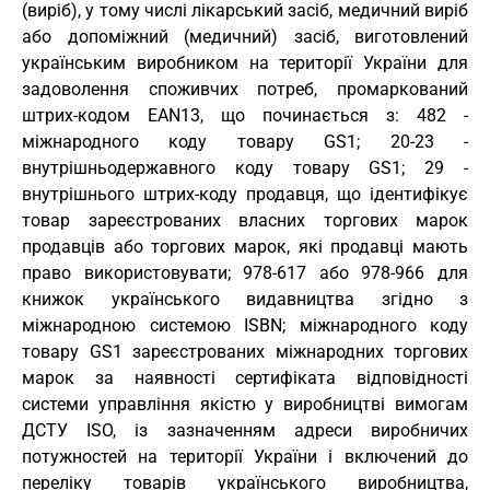
(виріб), у тому числі лікарський засіб, медичний виріб
або допоміжний (медичний) засіб, виготовлений
українським виробником на території України для
задоволення споживчих потреб, промаркований
штрих-кодом EAN13, що починається з: 482 -
міжнародного коду товару GS1; 20-23 -
внутрішньодержавного коду товару GS1; 29 -
внутрішнього штрих-коду продавця, що ідентифікує
товар зареєстрованих власних торгових марок
продавців або торгових марок, які продавці мають
право використовувати; 978-617 або 978-966 для
книжок українського видавництва згідно з
міжнародною системою ISBN; міжнародного коду
товару GS1 зареєстрованих міжнародних торгових
марок за наявності сертифіката відповідності
системи управління якістю у виробництві вимогам
ДСТУ ISO, із зазначенням адреси виробничих
потужностей на території України і включений до
переліку товарів українського виробництва,