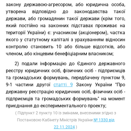
закону державою-агресором, або юридична особа,
утворена відповідно до законодавства такої
держави, або громадянин такої держави (крім того,
який постійно на законних підставах проживає на
території України) є: учасником (акціонером), частка
якого у статутному капіталі з урахуванням відносин
контролю становить 10 або більше відсотків, або
членом, або кінцевим бенефіціарним власником;
2) подали інформацію до Єдиного державного
реєстру юридичних осіб, фізичних осіб - підприємців
та громадських формувань, передбачену пунктом 9,
9-1 частини другої
статті 9
Закону України "Про
державну реєстрацію юридичних осіб, фізичних осіб -
підприємців та громадських формувань" на момент
приєднання до експериментального проекту;
( Підпункт 2 пункту 10 із змінами, внесеними згідно з
Постановою Кабінету Міністрів України
№ 1330 від
22.11.2024
)