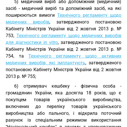
5) медичний виріб або допоміжний (медичний)
засіб - медичний виріб та допоміжний засіб, на які
поширюються вимоги
Технічного регламенту щодо
медичних виробів
, затвердженого постановою
Кабінету Міністрів України від 2 жовтня 2013 р. №
753,
Технічного регламенту щодо медичних виробів
для діагностики in vitro
, затвердженого постановою
Кабінету Міністрів України від 2 жовтня 2013 р. №
754, та
Технічного регламенту щодо активних
медичних виробів, які імплантують
, затвердженого
постановою Кабінету Міністрів України від 2 жовтня
2013 р. № 755;
6) отримувач кешбеку - фізична особа -
громадянин України, яка досягла 18 років, що є
покупцем товарів українського виробництва,
включених до переліку товарів українського
виробництва або пального, і відкрила поточний
рахунок із спеціальним режимом використання
"Національний кешбек" в одному з уповноважених