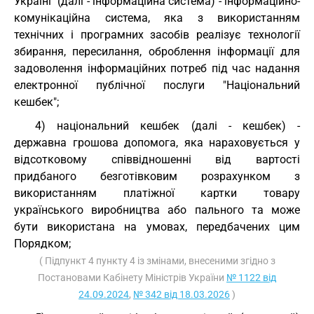
Україні" (далі - інформаційна система) - інформаційно-
комунікаційна система, яка з використанням
технічних і програмних засобів реалізує технології
збирання, пересилання, оброблення інформації для
задоволення інформаційних потреб під час надання
електронної публічної послуги "Національний
кешбек";
4) національний кешбек (далі - кешбек) -
державна грошова допомога, яка нараховується у
відсотковому співвідношенні від вартості
придбаного безготівковим розрахунком з
використанням платіжної картки товару
українського виробництва або пального та може
бути використана на умовах, передбачених цим
Порядком;
( Підпункт 4 пункту 4 із змінами, внесеними згідно з
Постановами Кабінету Міністрів України
№ 1122 від
24.09.2024
,
№ 342 від 18.03.2026
)