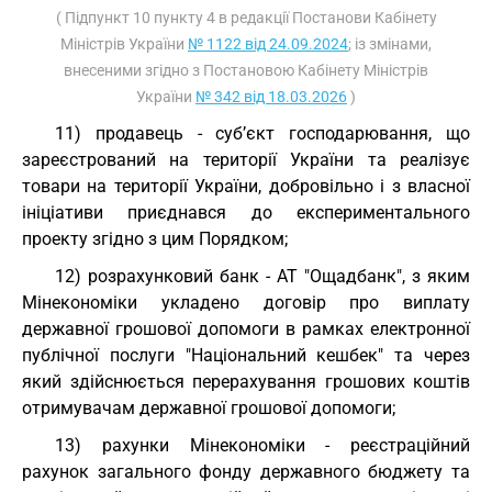
( Підпункт 10 пункту 4 в редакції Постанови Кабінету
Міністрів України
№ 1122 від 24.09.2024
; із змінами,
внесеними згідно з Постановою Кабінету Міністрів
України
№ 342 від 18.03.2026
)
11) продавець - суб’єкт господарювання, що
зареєстрований на території України та реалізує
товари на території України, добровільно і з власної
ініціативи приєднався до експериментального
проекту згідно з цим Порядком;
12) розрахунковий банк - АТ "Ощадбанк", з яким
Мінекономіки укладено договір про виплату
державної грошової допомоги в рамках електронної
публічної послуги "Національний кешбек" та через
який здійснюється перерахування грошових коштів
отримувачам державної грошової допомоги;
13) рахунки Мінекономіки - реєстраційний
рахунок загального фонду державного бюджету та