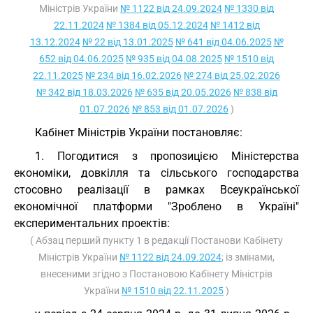
Міністрів України
№ 1122 від 24.09.2024
№ 1330 від
22.11.2024
№ 1384 від 05.12.2024
№ 1412 від
13.12.2024
№ 22 від 13.01.2025
№ 641 від 04.06.2025
№
652 від 04.06.2025
№ 935 від 04.08.2025
№ 1510 від
22.11.2025
№ 234 від 16.02.2026
№ 274 від 25.02.2026
№ 342 від 18.03.2026
№ 635 від 20.05.2026
№ 838 від
01.07.2026
№ 853 від 01.07.2026
)
Кабінет Міністрів України постановляє:
1. Погодитися з пропозицією Міністерства
економіки, довкілля та сільського господарства
стосовно реалізації в рамках Всеукраїнської
економічної платформи "Зроблено в Україні"
експериментальних проектів:
( Абзац перший пункту 1 в редакції Постанови Кабінету
Міністрів України
№ 1122 від 24.09.2024
; із змінами,
внесеними згідно з Постановою Кабінету Міністрів
України
№ 1510 від 22.11.2025
)