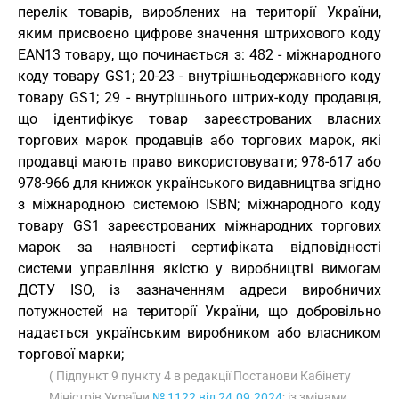
перелік товарів, вироблених на території України,
яким присвоєно цифрове значення штрихового коду
ЕАN13 товару, що починається з: 482 - міжнародного
коду товару GS1; 20-23 - внутрішньодержавного коду
товару GS1; 29 - внутрішнього штрих-коду продавця,
що ідентифікує товар зареєстрованих власних
торгових марок продавців або торгових марок, які
продавці мають право використовувати; 978-617 або
978-966 для книжок українського видавництва згідно
з міжнародною системою ISBN; міжнародного коду
товару GS1 зареєстрованих міжнародних торгових
марок за наявності сертифіката відповідності
системи управління якістю у виробництві вимогам
ДСТУ ISO, із зазначенням адреси виробничих
потужностей на території України, що добровільно
надається українським виробником або власником
торгової марки;
( Підпункт 9 пункту 4 в редакції Постанови Кабінету
Міністрів України
№ 1122 від 24.09.2024
; із змінами,