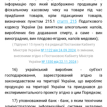
інформацію про який відображено продавцем у
фіскальному касовому чеку на товари під час
придбання товарів, крім підакцизних товарів,
визначених пунктом 215.1
статті 215
Податкового
кодексу України (за винятком алкогольних напоїв,
вироблених без додавання спирту, а саме - вин
виноградних, вин плодово-ягідних, напоїв медових);
( Підпункт 15 пункту 4 в редакції Постанови Кабінету
Міністрів України
№ 1122 від 24.09.2024
; із змінами,
внесеними згідно з Постановою Кабінету Міністрів
України
№ 1330 від 22.11.2024
)
16) український виробник - суб’єкт
господарювання, зареєстрований згідно із
законодавством на території України, що виробляє
продукцію на території України та приєднався до
експериментального проекту згідно з цим Порядком;
17) уповноважений банк - банк, з яким технічним
адміністратором інформаційної системи укладено