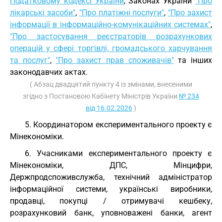
Податковому кодексі України
, Законах України
"Про
лікарські засоби"
,
"Про платіжні послуги"
,
"Про захист
інформації в інформаційно-комунікаційних системах"
,
"Про застосування реєстраторів розрахункових
операцій у сфері торгівлі, громадського харчування
та послуг"
,
"Про захист прав споживачів"
та інших
законодавчих актах.
( Абзац двадцятий пункту 4 із змінами, внесеними
згідно з Постановою Кабінету Міністрів України
№ 234
від 16.02.2026
)
5. Координатором експериментального проекту є
Мінекономіки.
6. Учасниками експериментального проекту є
Мінекономіки, ДПС, Мінцифри,
Держпродспоживслужба, технічний адміністратор
інформаційної системи, українські виробники,
продавці, покупці / отримувачі кешбеку,
розрахунковий банк, уповноважені банки, агент