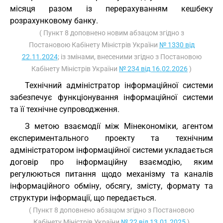
місяця разом із перерахуванням кешбеку
розрахунковому банку.
( Пункт 8 доповнено новим абзацом згідно з
Постановою Кабінету Міністрів України
№ 1330 від
22.11.2024
; із змінами, внесеними згідно з Постановою
Кабінету Міністрів України
№ 234 від 16.02.2026
)
Технічний адміністратор інформаційної системи
забезпечує функціонування інформаційної системи
та її технічне супроводження.
З метою взаємодії між Мінекономіки, агентом
експериментального проекту та технічним
адміністратором інформаційної системи укладається
договір про інформаційну взаємодію, яким
регулюються питання щодо механізму та каналів
інформаційного обміну, обсягу, змісту, формату та
структури інформації, що передається.
( Пункт 8 доповнено абзацом згідно з Постановою
Кабінету Міністрів України
№ 22 від 13.01.2025
)