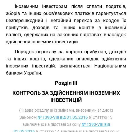
Іноземним інвесторам після сплати податків,
зборів та інших обов'язкових платежів гарантується
безперешкодний і негайний переказ за кордон їх
прибутків, доходів та інших коштів в іноземній
валюті, одержаних на законних підставах внаслідок
здійснення іноземних інвестицій.
Порядок переказу за кордон прибутків, доходів
та інших коштів, одержаних внаслідок здійснення
іноземних інвестицій, визначається Національним
банком України.
Розділ III
КОНТРОЛЬ ЗА ЗДІЙСНЕННЯМ ІНОЗЕМНИХ
ІНВЕСТИЦІЙ
( Назва розділу III із змінами, внесеними згідно із
Законом
№ 1390-VIII від 31.05.2016
)( Статтю 13
виключено на підставі Закону
№ 1390-VIII від
31.05.2016
)( Статтю 14 виключено на підставі Закону