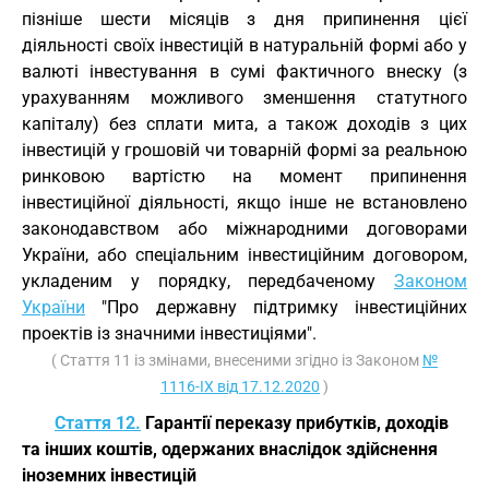
пізніше шести місяців з дня припинення цієї
діяльності своїх інвестицій в натуральній формі або у
валюті інвестування в сумі фактичного внеску (з
урахуванням можливого зменшення статутного
капіталу) без сплати мита, а також доходів з цих
інвестицій у грошовій чи товарній формі за реальною
ринковою вартістю на момент припинення
інвестиційної діяльності, якщо інше не встановлено
законодавством або міжнародними договорами
України, або спеціальним інвестиційним договором,
укладеним у порядку, передбаченому
Законом
України
"Про державну підтримку інвестиційних
проектів із значними інвестиціями".
( Стаття 11 із змінами, внесеними згідно із Законом
№
1116-IX від 17.12.2020
)
Стаття 12.
Гарантії переказу прибутків, доходів
та інших коштів, одержаних внаслідок здійснення
іноземних інвестицій