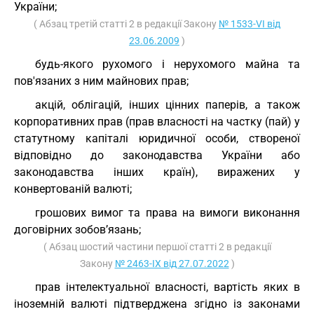
України;
( Абзац третій статті 2 в редакції Закону
№ 1533-VI від
23.06.2009
)
будь-якого рухомого і нерухомого майна та
пов'язаних з ним майнових прав;
акцій, облігацій, інших цінних паперів, а також
корпоративних прав (прав власності на частку (пай) у
статутному капіталі юридичної особи, створеної
відповідно до законодавства України або
законодавства інших країн), виражених у
конвертованій валюті;
грошових вимог та права на вимоги виконання
договірних зобов’язань;
( Абзац шостий частини першої статті 2 в редакції
Закону
№ 2463-IX від 27.07.2022
)
прав інтелектуальної власності, вартість яких в
іноземній валюті підтверджена згідно із законами