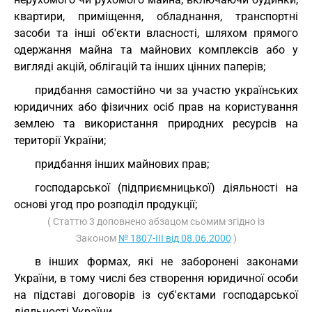
квартири, приміщення, обладнання, транспортні
засоби та інші об'єкти власності, шляхом прямого
одержання майна та майнових комплексів або у
вигляді акцій, облігацій та інших цінних паперів;
придбання самостійно чи за участю українських
юридичних або фізичних осіб прав на користування
землею та використання природних ресурсів на
території України;
придбання інших майнових прав;
господарської (підприємницької) діяльності на
основі угод про розподіл продукції;
( Статтю 3 доповнено абзацом сьомим згідно із
Законом
№ 1807-III від 08.06.2000
)
в інших формах, які не заборонені законами
України, в тому числі без створення юридичної особи
на підставі договорів із суб'єктами господарської
діяльності України.