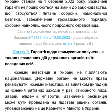
України станом на 1 березня 2022 року. Зазначені
гарантії не поширюються на зміни до законодавства,
що стосуються питань оборони, національної
безпеки, забезпечення громадського порядку,
охорони навколишнього природного середовища.
( Статтю 8 доповнено частиною третьою згідно із
Законом
№ 2139-IX від 15.03.2022
- щодо набрання
чинності та дії Закону див.
пункт 1
розділу II )
Стаття 9.
Гарантії щодо примусових вилучень, а
також незаконних дій державних органів та їх
посадових осіб
Іноземні інвестиції в Україні не підлягають
націоналізації. Державні органи не мають права
реквізувати іноземні інвестиції, за винятком випадків
здійснення рятівних заходів у разі стихійного лиха,
аварій, епідемій, епізоотій. Зазначена реквізиція
може бути проведена на підставі рішень органів,
уповноважених на це Кабінетом Міністрів України.