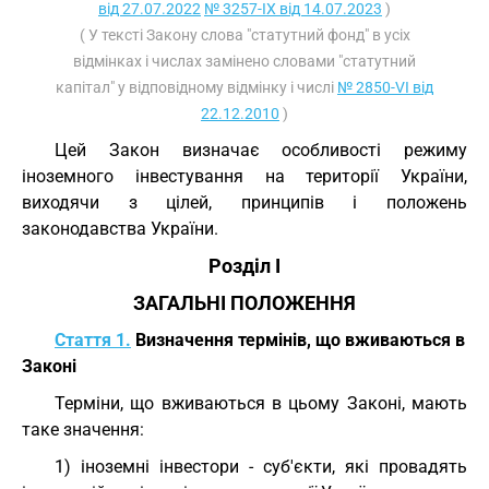
від 27.07.2022
№ 3257-IX від 14.07.2023
)
( У тексті Закону слова "статутний фонд" в усіх
відмінках і числах замінено словами "статутний
капітал" у відповідному відмінку і числі
№ 2850-VI від
22.12.2010
)
Цей Закон визначає особливості режиму
іноземного інвестування на території України,
виходячи з цілей, принципів і положень
законодавства України.
Розділ I
ЗАГАЛЬНІ ПОЛОЖЕННЯ
Стаття 1.
Визначення термінів, що вживаються в
Законі
Терміни, що вживаються в цьому Законі, мають
таке значення:
1) іноземні інвестори - суб'єкти, які провадять