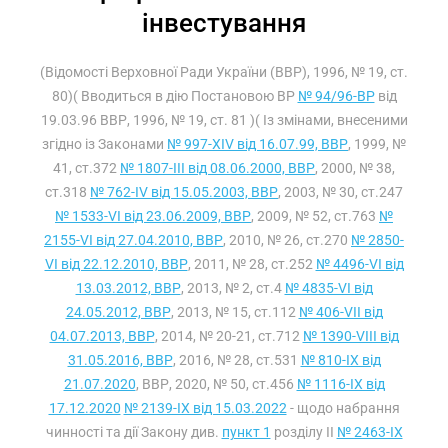
інвестування
(Відомості Верховної Ради України (ВВР), 1996, № 19, ст.
80)( Вводиться в дію Постановою ВР
№ 94/96-ВР
від
19.03.96 ВВР, 1996, № 19, ст. 81 )( Із змінами, внесеними
згідно із Законами
№ 997-XIV від 16.07.99, ВВР
, 1999, №
41, ст.372
№ 1807-III від 08.06.2000, ВВР
, 2000, № 38,
ст.318
№ 762-IV від 15.05.2003, ВВР
, 2003, № 30, ст.247
№ 1533-VI від 23.06.2009, ВВР
, 2009, № 52, ст.763
№
2155-VI від 27.04.2010, ВВР
, 2010, № 26, ст.270
№ 2850-
VI від 22.12.2010, ВВР
, 2011, № 28, ст.252
№ 4496-VI від
13.03.2012, ВВР
, 2013, № 2, ст.4
№ 4835-VI від
24.05.2012, ВВР
, 2013, № 15, ст.112
№ 406-VII від
04.07.2013, ВВР
, 2014, № 20-21, ст.712
№ 1390-VIII від
31.05.2016, ВВР
, 2016, № 28, ст.531
№ 810-IX від
21.07.2020
, ВВР, 2020, № 50, ст.456
№ 1116-IX від
17.12.2020
№ 2139-IX від 15.03.2022
- щодо набрання
чинності та дії Закону див.
пункт 1
розділу II
№ 2463-IX