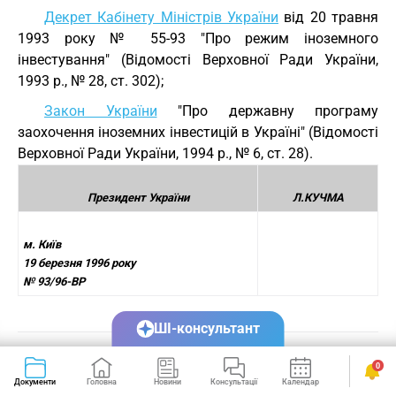
Декрет Кабінету Міністрів України
від 20 травня
1993 року № 55-93 "Про режим іноземного
інвестування" (Відомості Верховної Ради України,
1993 р., № 28, ст. 302);
Закон України
"Про державну програму
заохочення іноземних інвестицій в Україні" (Відомості
Верховної Ради України, 1994 р., № 6, ст. 28).
Президент України
Л.КУЧМА
м. Київ
19 березня 1996 року
№ 93/96-ВР
ШІ-консультант
0
Документи
Головна
Новини
Консультації
Календар
Сервіси