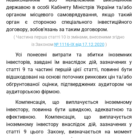
державою в особі Кабінету Міністрів України та/або
органом місцевого самоврядування, якщо такий
орган є стороною спеціального інвестиційного
договору, зобов’язань за таким договором.
( Частина перша статті 10 із змінами, внесеними згідно
із Законом
№ 1116-IX від 17.12.2020
)
Усі понесені витрати та збитки іноземних
інвесторів, завдані їм внаслідок дій, зазначених у
статті 9 та частині першій цієї статті, повинні бути
відшкодовані на основі поточних ринкових цін та/або
обгрунтованої оцінки, підтверджених аудитором чи
аудиторською фірмою.
Компенсація, що виплачується іноземному
інвестору, повинна бути швидкою, адекватною та
ефективною. Компенсація, що виплачується
іноземному інвестору внаслідок дій, зазначених у
статті 9 цього Закону, визначається на момент