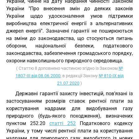
України, чинне на дату набрання чинності Законом
України "Про внесення змін до деяких законів
України щодо удосконалення умов підтримки
виробництва електричної енергії з альтернативних
джерел енергії". Зазначені гарантії не поширюються
на зміни до законодавства, що стосуються питань
оборони, національної безпеки, податкового
законодавства, забезпечення громадського порядку,
охорони навколишнього природного середовища.
( Статтю 8 доповнено частиною згідно із Законом
№
1807-III від 08.06.2000
; в редакції Закону
№ 810-IX від
21.07.2020
)
Державні гарантії захисту інвестицій, пов’язані із
застосуванням розмірів ставок рентної плати за
користування надрами для видобування газу
природного (будь-якого походження), визначених
пунктом 252.20
статті 252
Податкового кодексу
України, у тому числі рентної плати за користування
надрами для природного газу, видобутого із нових