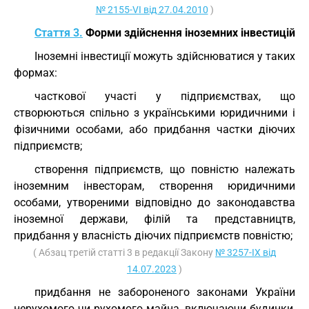
№ 2155-VI від 27.04.2010
)
Стаття 3.
Форми здійснення іноземних інвестицій
Іноземні інвестиції можуть здійснюватися у таких
формах:
часткової участі у підприємствах, що
створюються спільно з українськими юридичними і
фізичними особами, або придбання частки діючих
підприємств;
створення підприємств, що повністю належать
іноземним інвесторам, створення юридичними
особами, утвореними відповідно до законодавства
іноземної держави, філій та представництв,
придбання у власність діючих підприємств повністю;
( Абзац третій статті 3 в редакції Закону
№ 3257-IX від
14.07.2023
)
придбання не забороненого законами України
нерухомого чи рухомого майна, включаючи будинки,