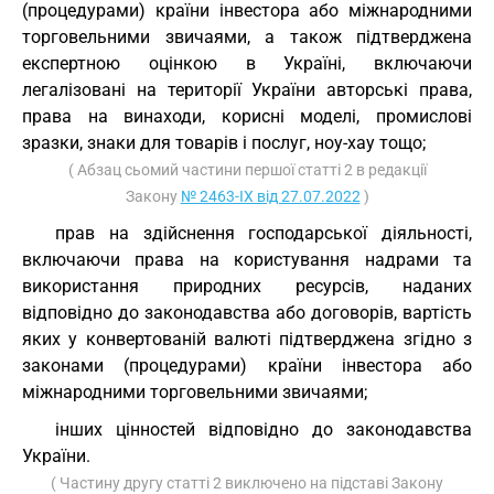
(процедурами) країни інвестора або міжнародними
торговельними звичаями, а також підтверджена
експертною оцінкою в Україні, включаючи
легалізовані на території України авторські права,
права на винаходи, корисні моделі, промислові
зразки, знаки для товарів і послуг, ноу-хау тощо;
( Абзац сьомий частини першої статті 2 в редакції
Закону
№ 2463-IX від 27.07.2022
)
прав на здійснення господарської діяльності,
включаючи права на користування надрами та
використання природних ресурсів, наданих
відповідно до законодавства або договорів, вартість
яких у конвертованій валюті підтверджена згідно з
законами (процедурами) країни інвестора або
міжнародними торговельними звичаями;
інших цінностей відповідно до законодавства
України.
( Частину другу статті 2 виключено на підставі Закону