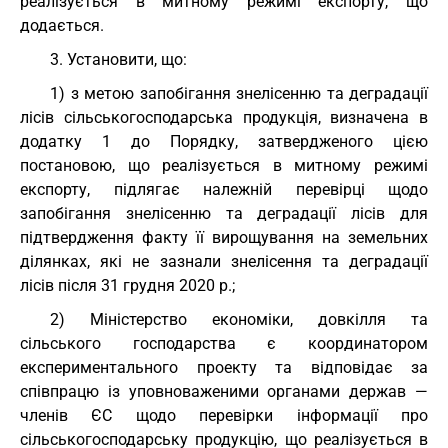
реалізується в митному режимі експорту, що
додається.
3. Установити, що:
1) з метою запобігання знелісенню та деградації
лісів сільськогосподарська продукція, визначена в
додатку 1 до Порядку, затвердженого цією
постановою, що реалізується в митному режимі
експорту, підлягає належній перевірці щодо
запобігання знелісенню та деградації лісів для
підтвердження факту її вирощування на земельних
ділянках, які не зазнали знелісення та деградації
лісів після 31 грудня 2020 р.;
2) Міністерство економіки, довкілля та
сільського господарства є координатором
експериментального проекту та відповідає за
співпрацю із уповноваженими органами держав —
членів ЄС щодо перевірки інформації про
сільськогосподарську продукцію, що реалізується в