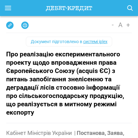
-
A
+
Документ підготовлено в
системі iplex
Про реалізацію експериментального
проекту щодо впровадження права
Європейського Союзу (acquis ЄС) з
питань запобігання знелісенню та
деградації лісів стосовно інформації
про сільськогосподарську продукцію,
що реалізується в митному режимі
експорту
Кабінет Міністрів України
|
Постанова, Заява,