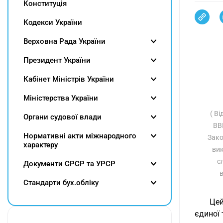
Конституція
Кодекси України
Верховна Рада України
Президент України
Кабінет Міністрів України
Міністерства України
( В
Органи судової влади
ВВР
Нормативні акти міжнародного
Зако
характеру
вик
с
Документи СРСР та УРСР
в
Cтандарти бух.обліку
Цей
єдиної 