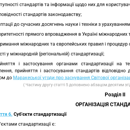
тупності стандартів та інформації щодо них для користувач
повідності стандартів законодавству;
птації до сучасних досягнень науки і техніки з урахування
оритетності прямого впровадження в Україні міжнародних т
римання міжнародних та європейських правил і процедур с
сті у міжнародній (регіональній) стандартизації;
йняття і застосування органами стандартизації на те
лення, прийняття і застосування стандартів відповідно
ом до
Маракеської угоди про заснування Світової організаці
( Частину другу статті 5 доповнено абзацом десятим зг
Розділ II
ОРГАНІЗАЦІЯ СТАНД
ття 6.
Суб'єкти стандартизації
'єктами стандартизації є: