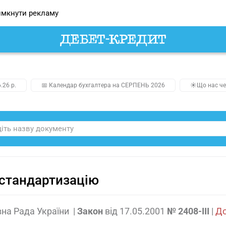
мкнути рекламу
.26 р.
📅 Календар бухгалтера на СЕРПЕНЬ 2026
☀️Що нас че
стандартизацію
на Рада України
|
Закон
від
17.05.2001
№ 2408-III
|
До