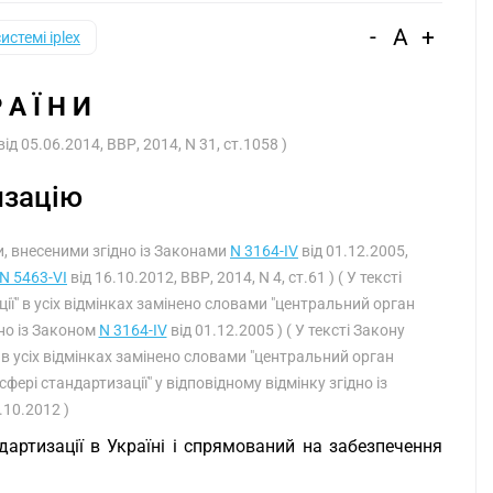
-
A
+
системі iplex
Р А Ї Н И
від 05.06.2014, ВВР, 2014, N 31, ст.1058 )
изацію
ами, внесеними згідно із Законами
N 3164-IV
від 01.12.2005,
N 5463-VI
від 16.10.2012, ВВР, 2014, N 4, ст.61 ) ( У тексті
ї" в усіх відмінках замінено словами "центральний орган
дно із Законом
N 3164-IV
від 01.12.2005 ) ( У тексті Закону
 в усіх відмінках замінено словами "центральний орган
рі стандартизації" у відповідному відмінку згідно із
.10.2012 )
дартизації в Україні і спрямований на забезпечення