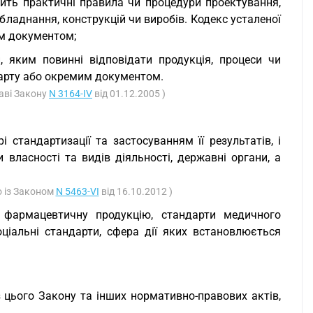
стить практичні правила чи процедури проектування,
бладнання, конструкцій чи виробів. Кодекс усталеної
м документом;
, яким повинні відповідати продукція, процеси чи
дарту або окремим документом.
таві Закону
N 3164-IV
від 01.12.2005 )
 стандартизації та застосуванням її результатів, і
ласності та видів діяльності, державні органи, а
о із Законом
N 5463-VI
від 16.10.2012 )
 фармацевтичну продукцію, стандарти медичного
соціальні стандарти, сфера дії яких встановлюється
з цього Закону та інших нормативно-правових актів,