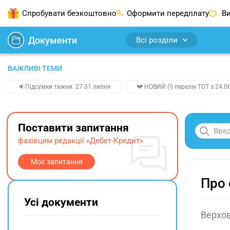
Спробувати безкоштовно
Оформити передплату
Ви
Документи
Всі розділи
ВАЖЛИВІ ТЕМИ
🔉Підсумки тижня. 27-31 липня
💔 НОВИЙ (!) перелік ТОТ з 24.06
Поставити запитання
фахівцям редакції «Дебет-Кредит»
Моє запитання
Про 
Усі документи
Верхов