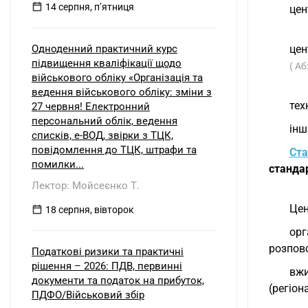
14 серпня, пʼятниця
цен
Одноденний практичний курс
цен
підвищення кваліфікації щодо
( Аб
військового обліку «Організація та
ведення військового обліку: зміни з
тех
27 червня! Електронний
персональний облік, ведення
інш
списків, е-ВОД, звірки з ТЦК,
повідомлення до ТЦК, штрафи та
Ста
помилки...
стандар
Лектор: Мойсеєнко Т.
Цен
18 серпня, вівторок
орг
розпов
Податкові ризики та практичні
рішення – 2026: ПДВ, первинні
вжи
документи та податок на прибуток,
(регіо
ПДФО/Військовий збір