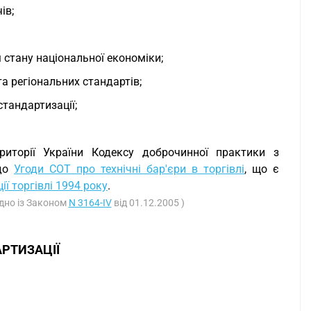
ів;
м стану національної економіки;
а регіональних стандартів;
тандартизації;
риторії України Кодексу доброчинної практики з
 до
Угоди СОТ про технічні бар'єри в торгівлі
, що є
ї торгівлі 1994 року
.
ідно із Законом
N 3164-IV
від 01.12.2005 )
АРТИЗАЦІЇ