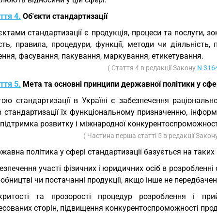
ття 4.
Об'єкти стандартизації
єктами стандартизації є продукція, процеси та послуги, зо
сть, правила, процедури, функції, методи чи діяльність,
ння, фасування, пакування, маркування, етикетування.
( Стаття 4 в редакції Закону
N 316
ття 5.
Мета та основні принципи державної політики у сфе
ою стандартизації в Україні є забезпечення раціонально
в стандартизації їх функціональному призначенню, інформ
 підтримка розвитку і міжнародної конкурентоспроможності
( Частина перша статті 5 в редакції Закон
жавна політика у сфері стандартизації базується на таких
езпечення участі фізичних і юридичних осіб в розробленні 
обництві чи постачанні продукції, якщо інше не передбаче
критості та прозорості процедур розроблення і прий
есованих сторін, підвищення конкурентоспроможності проду