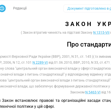
Редакції
Документ підготовлено в
З А К О Н    У К 
( Закон втратив чинність на підставі Закону
N 1315-VII
Про стандарт
ідомості Верховної Ради України (ВВР), 2001, N 31, ст. 145 )( Із змін
, 2006, N 12, ст.101
N 2289-VI
від 01.06.2010, ВВР, 2010, N 33, ст.471
ну слова "центральний орган виконавчої влади у сфері стандартизаці
онавчої влади з питань стандартизації" у відповідному відмінку згі
лова "центральний орган виконавчої влади з питань стандартизації"
иконавчої влади, що забезпечує формування державної політики у сфе
Законом
N 5463-VI
від 16
 Закон встановлює правові та організаційні засади стан
технічної політики у цій сфері.