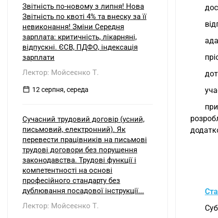
Звітність по-новому з липня! Нова
дос
Звітність по квоті 4% та внеску за її
від
невиконання! Зміни Середня
зарплата: критичність, лікарняні,
ада
відпускні. ЄСВ, ПДФО, індексація
прі
зарплати
Лектор: Мойсеєнко Т.
дот
12 серпня, середа
уча
при
розроб
Сучасний трудовий договір (усний,
письмовий, електронний). Як
додатк
перевести працівників на письмові
трудові договори без порушення
законодавства. Трудові функції і
компетентності на основі
професійного стандарту без
дублювання посадової інструкції...
Ста
Лектор: Мойсеєнко Т.
Суб