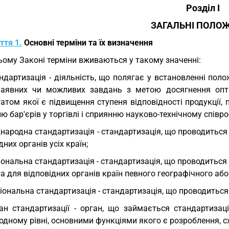
Розділ I
ЗАГАЛЬНІ ПОЛО
ття 1.
Основні терміни та їх визначення
ьому Законі терміни вживаються у такому значенні:
ндартизація - діяльність, що полягає у встановленні пол
аявних чи можливих завдань з метою досягнення опти
атом якої є підвищення ступеня відповідності продукції,
ю бар'єрів у торгівлі і сприянню науково-технічному співро
народна стандартизація - стандартизація, що проводиться 
дних органів усіх країн;
іональна стандартизація - стандартизація, що проводиться 
а для відповідних органів країн певного географічного аб
іональна стандартизація - стандартизація, що проводиться н
ан стандартизації - орган, що займається стандартизац
дному рівні, основними функціями якого є розроблення, с