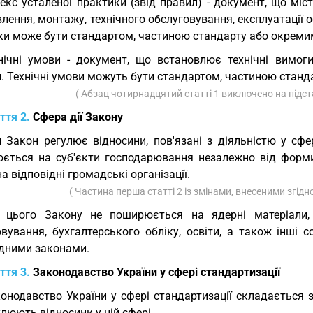
екс усталеної практики (звід правил) - документ, що мі
лення, монтажу, технічного обслуговування, експлуатації о
ки може бути стандартом, частиною стандарту або окреми
нічні умови - документ, що встановлює технічні вимоги
и. Технічні умови можуть бути стандартом, частиною стан
( Абзац чотирнадцятий статті 1 виключено на підс
ття 2.
Сфера дії Закону
 Закон регулює відносини, пов'язані з діяльністю у сфері
ється на суб'єкти господарювання незалежно від форми в
а відповідні громадські організації.
( Частина перша статті 2 із змінами, внесеними згідн
я цього Закону не поширюється на ядерні матеріали,
овування, бухгалтерського обліку, освіти, а також інші 
ідними законами.
ття 3.
Законодавство України у сфері стандартизації
онодавство України у сфері стандартизації складається 
люють відносини у цій сфері.