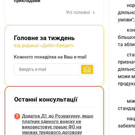
прикладами
нор
Усі головні
діяльно
умови";
кон
Головне за тиждень
більшос
та збли
від редакції «Дебет-Кредит»
ста
Кожного понеділка на Ваш e-mail
призна
діяльно
може мі
продукц
Останні консультації
між
стандар
Додаток Д1 до Розрахунку, якщо
нац
платник єдиного внеску не
забезпе
використовує працю ФО на
умовах трудового договору