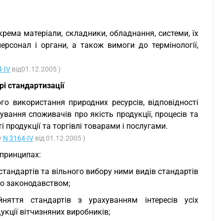
крема матеріали, складники, обладнання, системи, їх
 персонал і органи, а також вимоги до термінології,
4-IV
від01.12.2005 )
рі стандартизації
го використання природних ресурсів, відповідності
ування споживачів про якість продукції, процесів та
 продукції та торгівлі товарами і послугами.
у
N 3164-IV
від 01.12.2005 )
 принципах:
стандартів та вільного вибору ними видів стандартів
но законодавством;
няття стандартів з урахуванням інтересів усіх
кції вітчизняних виробників;