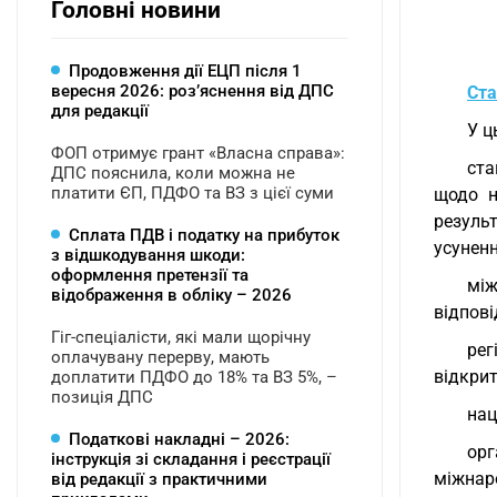
Головні новини
Продовження дії ЕЦП після 1
вересня 2026: розʼяснення від ДПС
Ста
для редакції
У ц
ФОП отримує грант «Власна справа»:
ста
ДПС пояснила, коли можна не
платити ЄП, ПДФО та ВЗ з цієї суми
щодо н
результ
Сплата ПДВ і податку на прибуток
усуненн
з відшкодування шкоди:
оформлення претензії та
між
відображення в обліку – 2026
відпові
Гіг-спеціалісти, які мали щорічну
рег
оплачувану перерву, мають
відкрит
доплатити ПДФО до 18% та ВЗ 5%, –
позиція ДПС
нац
Податкові накладні – 2026:
орг
інструкція зі складання і реєстрації
міжнаро
від редакції з практичними