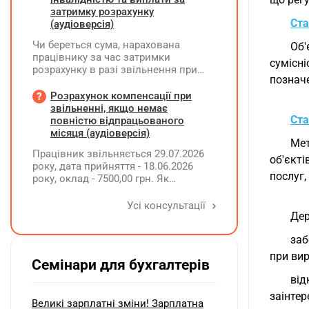
затримку розрахунку
Ста
(аудіоверсія)
Чи береться сума, нарахована
Об'
працівнику за час затримки
сумісні
розрахунку в разі звільнення при
позначе
обчсиленні середньомісячної
заробітної плати (винагороди), для
Розрахунок компенсації при
розрахунку внеску на підтримку
звільненні, якщо немає
працевлаштування осіб з
Ста
повністю відпрацьованого
інвалідністю?
місяця (аудіоверсія)
Мет
Працівник звільняється 29.07.2026
об'єкті
року, дата прийняття - 18.06.2026
послуг,
року, оклад - 7500,00 грн. Як
розрахувати компенсацію трьох
невикористаних днів відпустки при
Усі консультації
звільненні?
Дер
заб
при вир
Семінари для бухгалтерів
від
заінтер
Великі зарплатні зміни! Зарплатна