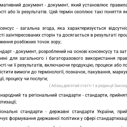
мативний документ - документ, який установлює правила,
сті або їх результатів. Цей термін охоплює такі поняття як
сенсус - загальна згода, яка характеризується відсутн
ті заінтересованих сторін та досягається в результаті про
ження розбіжних точок зору;
ндарт - документ, розроблений на основі консенсусу та 
чені для загального і багаторазового використання прави
сті чи її результатів, включаючи продукцію, процеси або 
стити вимоги до термінології, позначок, пакування, марку
ії, процесу чи послуги;
( Абзац дев'ятий статті 1 в редакції Закон
народний та регіональний стандарти - стандарти, прийня
тизації;
іональні стандарти - державні стандарти України, пр
чує формування державної політики у сфері стандартизації