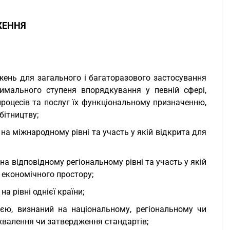
ЖЕННЯ
ожень для загального і багаторазового застосування
мального ступеня впорядкування у певній сфері,
 процесів та послуг їх функціональному призначенню,
бітництву;
на міжнародному рівні та участь у якій відкрита для
на відповідному регіональному рівні та участь у якій
о економічного простору;
а рівні однієї країни;
ією, визнаний на національному, регіональному чи
хвалення чи затвердження стандартів;