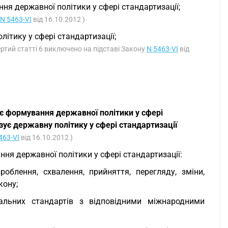
я державної політики у сфері стандартизації;
N 5463-VI
від 16.10.2012 )
ітику у сфері стандартизації;
ертий статті 6 виключено на підставі Закону
N 5463-VI
від
є формування державної політики у сфері
зує державну політику у сфері стандартизації
463-VI
від 16.10.2012 )
ня державної політики у сфері стандартизації:
облення, схвалення, прийняття, перегляду, зміни,
кону;
альних стандартів з відповідними міжнародними