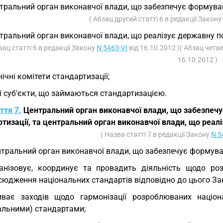
тральний орган виконавчої влади, що забезпечує формуванн
( Абзац другий статті 6 в редакції Закону
тральний орган виконавчої влади, що реалізує державну пол
зац статті 6 в редакції Закону
N 5463-VI
від 16.10.2012 )( Абзац четв
16.10.2012 )
нічні комітети стандартизації;
і суб'єкти, що займаються стандартизацією.
ття 7.
Центральний орган виконавчої влади, що забезпечу
тизації, та центральний орган виконавчої влади, що реалі
( Назва статті 7 в редакції Закону
N 5
тральний орган виконавчої влади, що забезпечує формуван
анізовує, координує та провадить діяльність щодо розр
сюдження національних стандартів відповідно до цього За
ває заходів щодо гармонізації розроблюваних націон
нальними) стандартами;