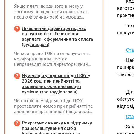
код
Якщо платник єдиного внеску у
виготов
звітному періоді не використовує
практи
працю фізичних осіб на умовах
трудового договору (контракту) або
тех
на інших умовах, передбачених
Лікарняний директора під час
послуг
законодавством, Додаток Д1/
відпустки без збереження
Додаток ФІЗ-Д1 за відповідний
зарплати: оформлення та оплата
період не подається
(аудіоверсія)
Ста
Чи має право ТОВ не оплачувати та
не оформлювати листок
Цей
непрацездатності директора, який
поширю
перебуває у відпустці без
також н
збереження заробітної плати під час
Нумерація у відомості до ПФУ у
призупинення діяльності
2026 році при прийнятті та
підприємства?
звільненні: основне місце і
сумісництво (аудіоверсія)
Ді
обслуг
Чи потрібно у відомості до ПФУ
проставляти номер при прийнятті та
відпов
звільненні працівника? Якщо особа
Ста
одночасно працювала за основним
місцем роботи та за сумісництвом,
Розрахунок внеску на підтримку
Зак
чи рахується це як два роботодавці?
працевлаштування осіб з
інвалідністю та виплати за
що регу