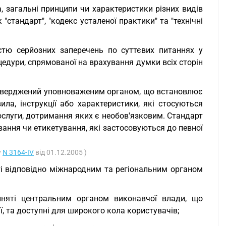
 загальні принципи чи характеристики різних видів
 "стандарт", "кодекс усталеної практики" та "технічні
істю серйозних заперечень по суттєвих питаннях у
цедури, спрямованої на врахування думки всіх сторін
затверджений уповноваженим органом, що встановлює
ла, інструкції або характеристики, які стосуються
послуги, дотримання яких є необов'язковим. Стандарт
вання чи етикетування, які застосовуються до певної
у
N 3164-IV
від 01.12.2005 )
ті відповідно міжнародним та регіональним органом
ийняті центральним органом виконавчої влади, що
, та доступні для широкого кола користувачів;