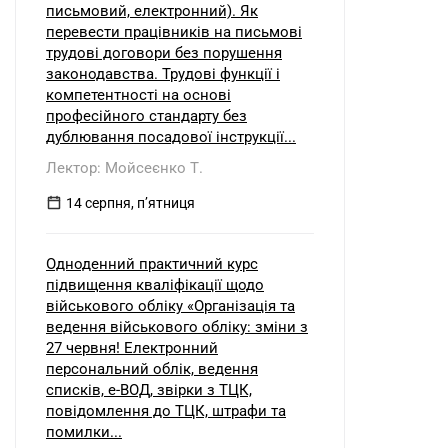
письмовий, електронний). Як
перевести працівників на письмові
трудові договори без порушення
законодавства. Трудові функції і
компетентності на основі
професійного стандарту без
дублювання посадової інструкції...
Лектор: Мойсеєнко Т.
14 серпня, пʼятниця
Одноденний практичний курс
підвищення кваліфікації щодо
військового обліку «Організація та
ведення військового обліку: зміни з
27 червня! Електронний
персональний облік, ведення
списків, е-ВОД, звірки з ТЦК,
повідомлення до ТЦК, штрафи та
помилки...