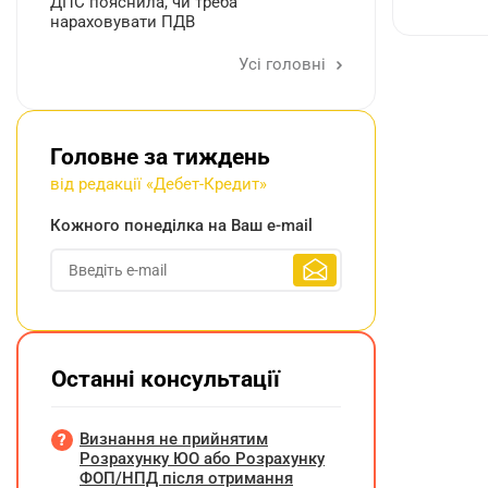
ДПС пояснила, чи треба
нараховувати ПДВ
Усі головні
Головне за тиждень
від редакції «Дебет-Кредит»
Кожного понеділка на Ваш e-mail
Останні консультації
Визнання не прийнятим
Розрахунку ЮО або Розрахунку
ФОП/НПД після отримання