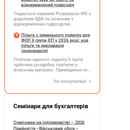
року?
червні 2026 року один з інверторів
відокремлений підрозділ
вийшов з ладу та ремонту не
Подається окремий Розрахунок ЮО з
підлягає. У липні 2026 року
додатком 4ДФ по кожному з
підприємство придбало новий
відокремлених підрозділів
інвертор і власними силами
юридичної особи, не уповноважених
встановило його замість
нараховувати, утримувати і
Пільга з земельного податку для
несправного. Як відобразити ці
сплачувати (перераховувати)
ФОП ІІ групи ЄП у 2026 році: код
операції в бухобліку та які
податок на доходи фізичних осіб до
пільги та декларація
виникають наслідки з ПДВ?
бюджету
(аудіоверсія)
Платник єдиного податку ІІ групи
здійснює роздрібну торгівлю у
власному магазині. Приміщення не
здає в оренду, право власності на
земельну ділянку має як ФОП. Як
Усі консультації
правильно застосувати пільгу з
земельного податку? Подано форму
№20-ОПП на магазин і землю. Чи
необхідно подавати декларацію з
Семінари для бухгалтерів
земельного податку та який код
пільги зазначати?
Сумісники на підприємстві – 2026
Прийняття • Військовий облік •