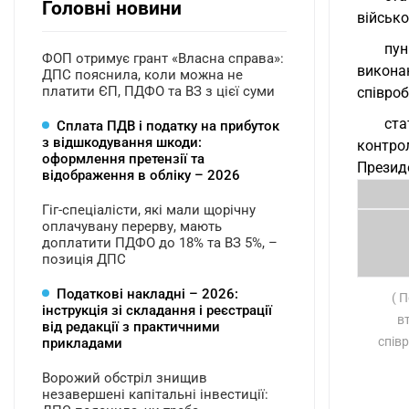
Головні новини
військо
пун
ФОП отримує грант «Власна справа»:
викона
ДПС пояснила, коли можна не
платити ЄП, ПДФО та ВЗ з цієї суми
співроб
ст
Сплата ПДВ і податку на прибуток
з відшкодування шкоди:
контро
оформлення претензії та
Презид
відображення в обліку – 2026
Гіг-спеціалісти, які мали щорічну
оплачувану перерву, мають
доплатити ПДФО до 18% та ВЗ 5%, –
позиція ДПС
Податкові накладні – 2026:
( 
інструкція зі складання і реєстрації
в
від редакції з практичними
спів
прикладами
Ворожий обстріл знищив
незавершені капітальні інвестиції: