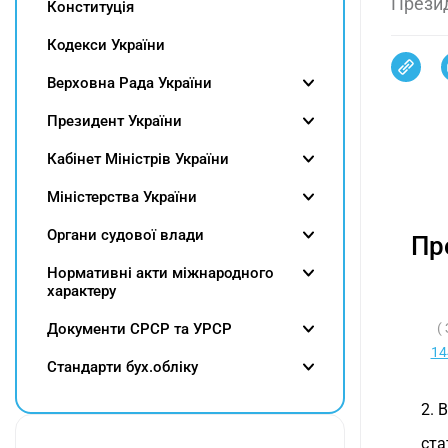
Прези
Конституція
Кодекси України
Верховна Рада України
Президент України
Кабінет Міністрів України
Міністерства України
Органи судової влади
Пр
Нормативні акти міжнародного
характеру
Документи СРСР та УРСР
(
14
Cтандарти бух.обліку
2. 
ст