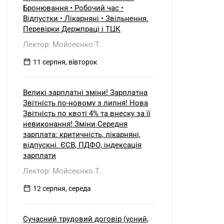
Бронювання • Робочий час •
Відпустки • Лікарняні • Звільнення.
Перевірки Держпраці і ТЦК
Лектор: Мойсеєнко Т.
11 серпня, вівторок
Великі зарплатні зміни! Зарплатна
Звітність по-новому з липня! Нова
Звітність по квоті 4% та внеску за її
невиконання! Зміни Середня
зарплата: критичність, лікарняні,
відпускні. ЄСВ, ПДФО, індексація
зарплати
Лектор: Мойсеєнко Т.
12 серпня, середа
Сучасний трудовий договір (усний,