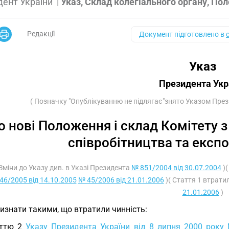
дент України
|
Указ, Склад колегіального органу, По
Редакції
Документ підготовлено в
Указ
Президента Укр
( Позначку "Опублікуванню не підлягає"знято Указом Пре
о нові Положення і склад Комітету з
співробітництва та експ
 Зміни до Указу див. в Указі Президента
№ 851/2004 від 30.07.2004
)(
46/2005 від 14.10.2005
№ 45/2006 від 21.01.2006
)( Стаття 1 втрати
21.01.2006
)
Визнати такими, що втратили чинність:
аттю 2
Указу Президента України від 8 липня 2000 року