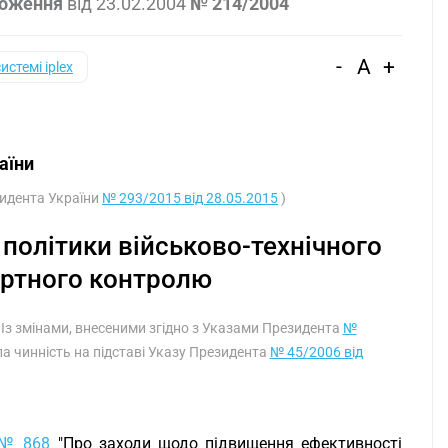
ложення
від
23.02.2004
№ 214/2004
-
A
+
системі iplex
аїни
зидента України
№ 293/2015 від 28.05.2015
)
 політики військово-технічного
ортного контролю
 Із змінами, внесеними згідно з Указами Президента
№
ла чинність на підставі Указу Президента
№ 45/2006 від
 № 868
"Про заходи щодо підвищення ефективності