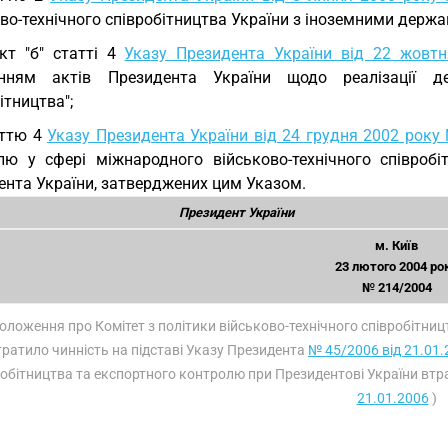
во-технічного співробітництва України з іноземними держа
кт "б" статті 4
Указу Президента України від 22 жовт
нням актів Президента України щодо реалізації дер
ітництва";
аттю 4
Указу Президента України від 24 грудня 2002 року
лю у сфері міжнародного військово-технічного співробі
ента України, затверджених цим Указом.
Президент України
м. Київ
23 лютого 2004 ро
№ 214/2004
Положення про Комітет з політики військово-технічного співробітни
тратило чинність на підставі Указу Президента
№ 45/2006 від 21.01.
робітництва та експортного контролю при Президентові України втра
21.01.2006
)