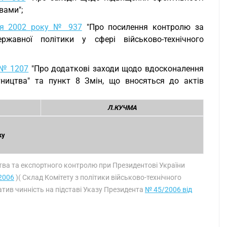
вами";
ня 2002 року № 937
"Про посилення контролю за
жавної політики у сфері військово-технічного
 № 1207
"Про додаткові заходи щодо вдосконалення
тництва" та пункт 8 Змін, що вносяться до актів
Л.КУЧМА
ку
цтва та експортного контролю при Президентові України
2006
)( Склад Комітету з політики військово-технічного
тив чинність на підставі Указу Президента
№ 45/2006 від