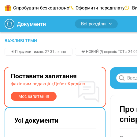
Спробувати безкоштовно
Оформити передплату
Ви
Документи
Всі розділи
ВАЖЛИВІ ТЕМИ
🔉Підсумки тижня. 27-31 липня
💔 НОВИЙ (!) перелік ТОТ з 24.06
Поставити запитання
фахівцям редакції «Дебет-Кредит»
Моє запитання
Про 
спів
Усі документи