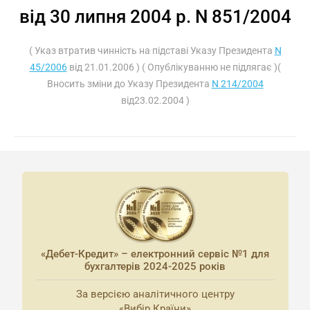
від 30 липня 2004 р. N 851/2004
( Указ втратив чинність на підставі Указу Президента
N
45/2006
від 21.01.2006 ) ( Опублікуванню не підлягає )(
Вносить зміни до Указу Президента
N 214/2004
від23.02.2004 )
«Дебет-Кредит» – електронний сервіс №1 для
бухгалтерів 2024-2025 років
За версією аналітичного центру
«Вибір Країни»