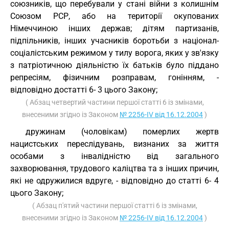
союзників, що перебували у стані війни з колишнім
Союзом РСР, або на території окупованих
Німеччиною інших держав; дітям партизанів,
підпільників, інших учасників боротьби з націонал-
соціалістським режимом у тилу ворога, яких у зв'язку
з патріотичною діяльністю їх батьків було піддано
репресіям, фізичним розправам, гонінням, -
відповідно достатті 6- 3 цього Закону;
( Абзац четвертий частини першої статті 6 із змінами,
внесеними згідно із Законом
№ 2256-IV від 16.12.2004
)
дружинам (чоловікам) померлих жертв
нацистських переслідувань, визнаних за життя
особами з інвалідністю від загального
захворювання, трудового каліцтва та з інших причин,
які не одружилися вдруге, - відповідно до статті 6- 4
цього Закону;
( Абзац п'ятий частини першої статті 6 із змінами,
внесеними згідно із Законом
№ 2256-IV від 16.12.2004
)