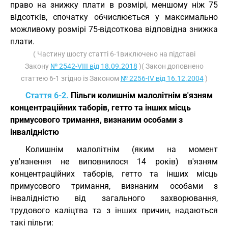
право на знижку плати в розмірі, меншому ніж 75
відсотків, спочатку обчислюється у максимально
можливому розмірі 75-відсоткова відповідна знижка
плати.
( Частину шосту статті 6-1виключено на підставі
Закону
№ 2542-VIII від 18.09.2018
)( Закон доповнено
статтею 6-1 згідно із Законом
№ 2256-IV від 16.12.2004
)
Стаття 6-2.
Пільги колишнім малолітнім в'язням
концентраційних таборів, гетто та інших місць
примусового тримання, визнаним особами з
інвалідністю
Колишнім малолітнім (яким на момент
ув'язнення не виповнилося 14 років) в'язням
концентраційних таборів, гетто та інших місць
примусового тримання, визнаним особами з
інвалідністю від загального захворювання,
трудового каліцтва та з інших причин, надаються
такі пільги: