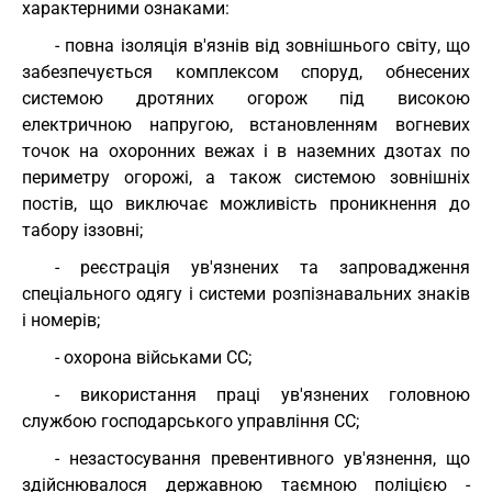
характерними ознаками:
- повна ізоляція в'язнів від зовнішнього світу, що
забезпечується комплексом споруд, обнесених
системою дротяних огорож під високою
електричною напругою, встановленням вогневих
точок на охоронних вежах і в наземних дзотах по
периметру огорожі, а також системою зовнішніх
постів, що виключає можливість проникнення до
табору іззовні;
- реєстрація ув'язнених та запровадження
спеціального одягу і системи розпізнавальних знаків
і номерів;
- охорона військами СС;
- використання праці ув'язнених головною
службою господарського управління СС;
- незастосування превентивного ув'язнення, що
здійснювалося державною таємною поліцією -