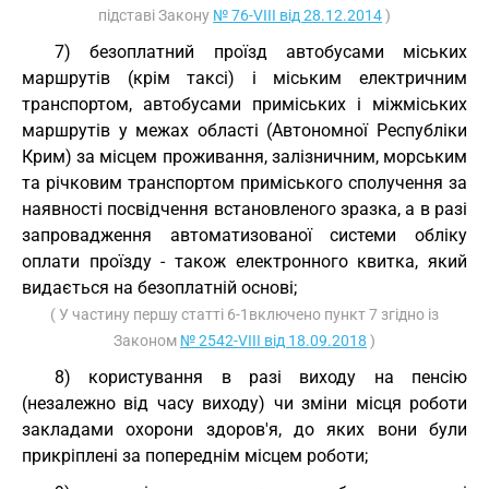
підставі Закону
№ 76-VIII від 28.12.2014
)
7) безоплатний проїзд автобусами міських
маршрутів (крім таксі) і міським електричним
транспортом, автобусами приміських і міжміських
маршрутів у межах області (Автономної Республіки
Крим) за місцем проживання, залізничним, морським
та річковим транспортом приміського сполучення за
наявності посвідчення встановленого зразка, а в разі
запровадження автоматизованої системи обліку
оплати проїзду - також електронного квитка, який
видається на безоплатній основі;
( У частину першу статті 6-1включено пункт 7 згідно із
Законом
№ 2542-VIII від 18.09.2018
)
8) користування в разі виходу на пенсію
(незалежно від часу виходу) чи зміни місця роботи
закладами охорони здоров'я, до яких вони були
прикріплені за попереднім місцем роботи;