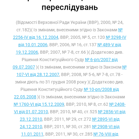
переслідувань
(Відомості Верховної Ради України (ВВР), 2000, № 24,
ст.182)( Із змінами, внесеними згідно із Законами
№
2256-IV від 16.12.2004
, ВВР, 2005, № 5, ст.120
№ 3298-IV
від 10.01.2006
, ВВР, 2006, № 16, ст.137
№ 489-V від
19.12.2006
, ВВР, 2007, № 7-8, ст.66 )( Додатково див.
Рішення Конституційного Суду
№ 6-рп/2007 від
09.07.2007
)( Із змінами, внесеними згідно із Законом
№
107-VI від 28.12.2007
, ВВР, 2008, № 5-6, № 7-8, ст.78 -
зміни діють по 31 грудня 2008 року )( Додатково див.
Рішення Конституційного Суду
№ 10-рп/2008 від
22.05.2008
)( Із змінами, внесеними згідно із Законами
№ 1760-VI від 15.12.2009
, ВВР, 2010, № 8, ст.62
№ 2408-
VI від 01.07.2010
, ВВР, 2010, № 40, ст.525
№ 2856-VI від
23.12.2010
, ВВР, 2011, № 29, ст.272
№ 2895-VI від
24.12.2010
, ВВР, 2011, № 30, ст.281
№ 2908-VI від
11.01.2011
, ВВР, 2011, № 30, ст.285
№ 76-VIII від