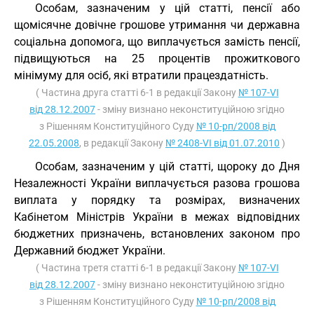
Особам, зазначеним у цій статті, пенсії або
щомісячне довічне грошове утримання чи державна
соціальна допомога, що виплачується замість пенсії,
підвищуються на 25 процентів прожиткового
мінімуму для осіб, які втратили працездатність.
( Частина друга статті 6-1 в редакції Закону
№ 107-VI
від 28.12.2007
- зміну визнано неконституційною згідно
з Рішенням Конституційного Суду
№ 10-рп/2008 від
22.05.2008
, в редакції Закону
№ 2408-VI від 01.07.2010
)
Особам, зазначеним у цій статті, щороку до Дня
Незалежності України виплачується разова грошова
виплата у порядку та розмірах, визначених
Кабінетом Міністрів України в межах відповідних
бюджетних призначень, встановлених законом про
Державний бюджет України.
( Частина третя статті 6-1 в редакції Закону
№ 107-VI
від 28.12.2007
- зміну визнано неконституційною згідно
з Рішенням Конституційного Суду
№ 10-рп/2008 від