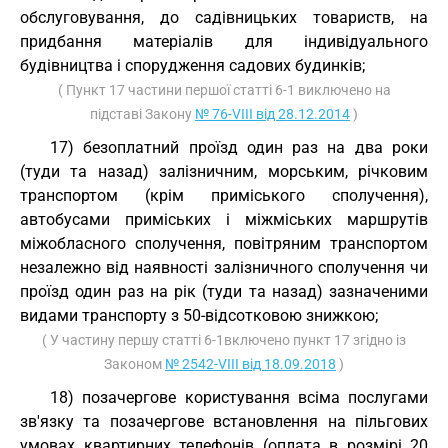
обслуговування, до садівницьких товариств, на
придбання матеріалів для індивідуального
будівництва і спорудження садових будинків;
( Пункт 17 частини першої статті 6-1 виключено на
підставі Закону
№ 76-VIII від 28.12.2014
)
17) безоплатний проїзд один раз на два роки
(туди та назад) залізничним, морським, річковим
транспортом (крім приміського сполучення),
автобусами приміських і міжміських маршрутів
міжобласного сполучення, повітряним транспортом
незалежно від наявності залізничного сполучення чи
проїзд один раз на рік (туди та назад) зазначеними
видами транспорту з 50-відсотковою знижкою;
( У частину першу статті 6-1включено пункт 17 згідно із
Законом
№ 2542-VIII від 18.09.2018
)
18) позачергове користування всіма послугами
зв'язку та позачергове встановлення на пільгових
умовах квартирних телефонів (оплата в розмірі 20