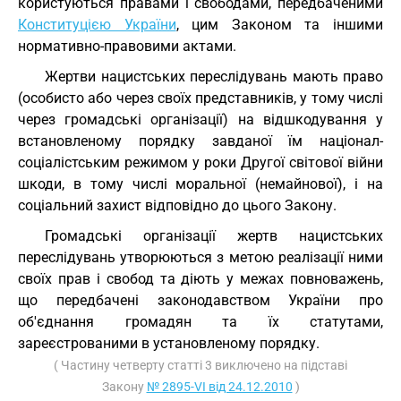
користуються правами і свободами, передбаченими
Конституцією України
, цим Законом та іншими
нормативно-правовими актами.
Жертви нацистських переслідувань мають право
(особисто або через своїх представників, у тому числі
через громадські організації) на відшкодування у
встановленому порядку завданої їм націонал-
соціалістським режимом у роки Другої світової війни
шкоди, в тому числі моральної (немайнової), і на
соціальний захист відповідно до цього Закону.
Громадські організації жертв нацистських
переслідувань утворюються з метою реалізації ними
своїх прав і свобод та діють у межах повноважень,
що передбачені законодавством України про
об'єднання громадян та їх статутами,
зареєстрованими в установленому порядку.
( Частину четверту статті 3 виключено на підставі
Закону
№ 2895-VI від 24.12.2010
)