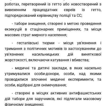
роботах, перетворений із гетто або новостворений з
вивезенням працездатних євреїв із гетто,
підпорядкований керівництву поліції та СС;
- табори знищення, створені з метою проведення
екзекуцій в стаціонарних приміщеннях, та місця
масових страт мирного населення;
- гестапівські тюрми - місця ув'язнення і
тримання з політичних мотивів із застосуванням до
ув'язнених насильницьких дій виняткової
жорстокості, включаючи катування і вбивства;
- медичні та дитячі заклади, в яких насильно
утримувалися особи-донори, особи, над якими
проводилися злочинні медичні експерименти, та
особи, відібрані для онімечування;
- створені в місцях активних антифашистських
дій табори для заручників, які підлягали масовому
фізичному знищенню;