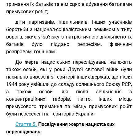
тримання їх батьків та в місцях відбування батьками
примусових робіт;
діти партизанів, підпільників, інших учасників
боротьби з націонал-соціалістським режимом у тилу
ворога, яких у зв'язку з патріотичною діяльністю їх
батьків було піддано репресіям, фізичним
розправам, гонінням.
До жертв нацистських переслідувань належать
також особи, які у роки Другої світової війни були
насильно вивезені з території інших держав, що після
1944 року увійшли до складу колишнього Союзу РСР,
а також особи, які після звільнення з
концентраційних таборів, гетто, інших місць
примусового тримання та місць примусових робіт
були переселені на територію України.
Стаття 5.
Посвідчення жертв нацистських
переслідувань