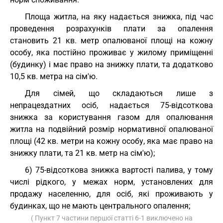
Площа житла, на яку надається знижка, під час
проведення розрахунків плати за опалення
становить 21 кв. метр опалюваної площі на кожну
особу, яка постійно проживає у жилому приміщенні
(будинку) і має право на знижку плати, та додатково
10,5 кв. метра на сім'ю.
Для сімей, що складаються лише з
непрацездатних осіб, надається 75-відсоткова
знижка за користування газом для опалювання
житла на подвійний розмір нормативної опалюваної
площі (42 кв. метри на кожну особу, яка має право на
знижку плати, та 21 кв. метр на сім'ю);
6) 75-відсоткова знижка вартості палива, у тому
числі рідкого, у межах норм, установлених для
продажу населенню, для осіб, які проживають у
будинках, що не мають центрального опалення;
( Пункт 7 частини першої статті 6-1 виключено на