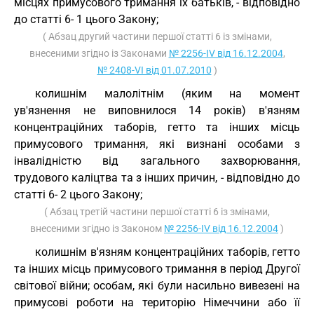
місцях примусового тримання їх батьків, - відповідно
до статті 6- 1 цього Закону;
( Абзац другий частини першої статті 6 із змінами,
внесеними згідно із Законами
№ 2256-IV від 16.12.2004
,
№ 2408-VI від 01.07.2010
)
колишнім малолітнім (яким на момент
ув'язнення не виповнилося 14 років) в'язням
концентраційних таборів, гетто та інших місць
примусового тримання, які визнані особами з
інвалідністю від загального захворювання,
трудового каліцтва та з інших причин, - відповідно до
статті 6- 2 цього Закону;
( Абзац третій частини першої статті 6 із змінами,
внесеними згідно із Законом
№ 2256-IV від 16.12.2004
)
колишнім в'язням концентраційних таборів, гетто
та інших місць примусового тримання в період Другої
світової війни; особам, які були насильно вивезені на
примусові роботи на територію Німеччини або її