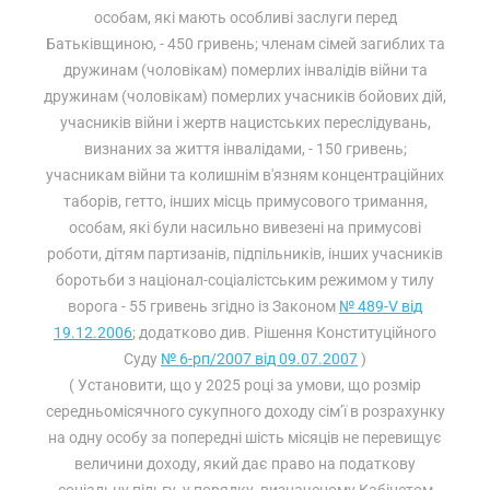
особам, які мають особливі заслуги перед
Батьківщиною, - 450 гривень; членам сімей загиблих та
дружинам (чоловікам) померлих інвалідів війни та
дружинам (чоловікам) померлих учасників бойових дій,
учасників війни і жертв нацистських переслідувань,
визнаних за життя інвалідами, - 150 гривень;
учасникам війни та колишнім в'язням концентраційних
таборів, гетто, інших місць примусового тримання,
особам, які були насильно вивезені на примусові
роботи, дітям партизанів, підпільників, інших учасників
боротьби з націонал-соціалістським режимом у тилу
ворога - 55 гривень згідно із Законом
№ 489-V від
19.12.2006
; додатково див. Рішення Конституційного
Суду
№ 6-рп/2007 від 09.07.2007
)
( Установити, що у 2025 році за умови, що розмір
середньомісячного сукупного доходу сім’ї в розрахунку
на одну особу за попередні шість місяців не перевищує
величини доходу, який дає право на податкову