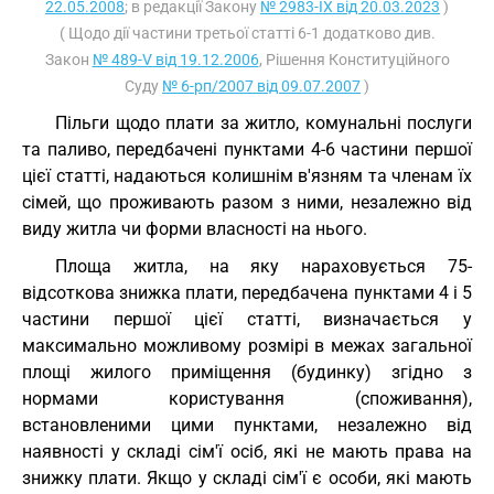
22.05.2008
; в редакції Закону
№ 2983-IX від 20.03.2023
)
( Щодо дії частини третьої статті 6-1 додатково див.
Закон
№ 489-V від 19.12.2006
, Рішення Конституційного
Суду
№ 6-рп/2007 від 09.07.2007
)
Пільги щодо плати за житло, комунальні послуги
та паливо, передбачені пунктами 4-6 частини першої
цієї статті, надаються колишнім в'язням та членам їх
сімей, що проживають разом з ними, незалежно від
виду житла чи форми власності на нього.
Площа житла, на яку нараховується 75-
відсоткова знижка плати, передбачена пунктами 4 і 5
частини першої цієї статті, визначається у
максимально можливому розмірі в межах загальної
площі жилого приміщення (будинку) згідно з
нормами користування (споживання),
встановленими цими пунктами, незалежно від
наявності у складі сім'ї осіб, які не мають права на
знижку плати. Якщо у складі сім'ї є особи, які мають