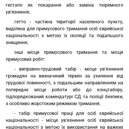
гестапо як покарання або заміна тюремного
ув'язнення;
гетто - частина території населеного пункту,
виділена для примусового тримання осіб єврейської
національності з метою їх ізоляції та подальшого
знищення;
інші місця примусового тримання та місця
примусових робіт:
- виправно-трудовий табір - місце ув'язнення
громадян на визначений термін за ухилення від
трудової повинності, з подальшим направленням на
попереднє місце роботи або до концтабору,
підпорядкований комендатурі СД та поліції безпеки,
з особливо жорстоким режимом тримання;
- табір примусової праці для осіб єврейської
національності - місце ув'язнення осіб єврейської
національності з метою їх використання на важких