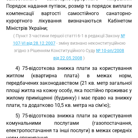
Порядок надання путівок, розмір та порядок виплати
компенсації вартості самостійного санаторно-
курортного лікування визначаються Кабінетом
Міністрів України;
( Пункт 3 частини першої статті 6-1 в редакції Закону
№
107-VI від 28.12.2007
- зміну визнано неконституційною
згідно з Рішенням Конституційного Суду
№ 10-рп/2008
від 22.05.2008
)
4) 75-відсоткова знижка плати за користування
житлом (квартирна плата) в межах норм,
передбачених законодавством (21 кв. метр загальної
площі житла на кожну особу, яка постійно проживає у
жилому приміщенні (будинку) і має право на знижку
плати, та додатково 10,5 кв. метра на сім'ю);
5) 75-відсоткова знижка плати за користування
комунальними послугами (газопостачання,
електропостачання та інші послуги) в межах середніх
норм споживання.