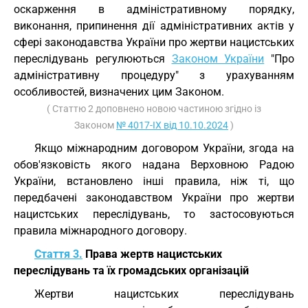
оскарження в адміністративному порядку,
виконання, припинення дії адміністративних актів у
сфері законодавства України про жертви нацистських
переслідувань регулюються
Законом України
"Про
адміністративну процедуру" з урахуванням
особливостей, визначених цим Законом.
( Статтю 2 доповнено новою частиною згідно із
Законом
№ 4017-IX від 10.10.2024
)
Якщо міжнародним договором України, згода на
обов'язковість якого надана Верховною Радою
України, встановлено інші правила, ніж ті, що
передбачені законодавством України про жертви
нацистських переслідувань, то застосовуються
правила міжнародного договору.
Стаття 3.
Права жертв нацистських
переслідувань та їх громадських організацій
Жертви нацистських переслідувань