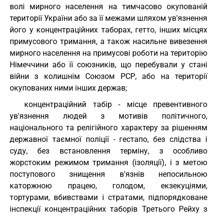
волі мирного населення на тимчасово окупованій
території України або за її межами шляхом ув'язнення
його у концентраційних таборах, гетто, інших місцях
примусового тримання, а також насильне вивезення
мирного населення на примусові роботи на територію
Німеччини або її союзників, що перебували у стані
війни з колишнім Союзом РСР, або на території
окупованих ними інших держав;
концентраційний табір - місце превентивного
ув'язнення людей з мотивів політичного,
національного та релігійного характеру за рішенням
державної таємної поліції - гестапо, без слідства і
суду, без встановлення терміну, з особливо
жорстоким режимом тримання (ізоляції), і з метою
поступового знищення в'язнів непосильною
каторжною працею, голодом, екзекуціями,
тортурами, вбивствами і стратами, підпорядковане
інспекції концентраційних таборів Третього Рейху з