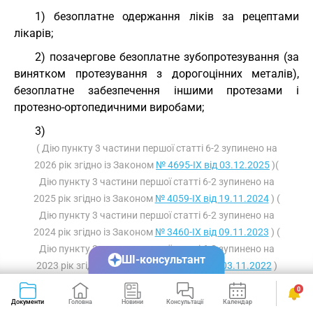
1) безоплатне одержання ліків за рецептами
лікарів;
2) позачергове безоплатне зубопротезування (за
винятком протезування з дорогоцінних металів),
безоплатне забезпечення іншими протезами і
протезно-ортопедичними виробами;
3)
( Дію пункту 3 частини першої статті 6-2 зупинено на
2026 рік згідно із Законом
№ 4695-IX від 03.12.2025
)(
Дію пункту 3 частини першої статті 6-2 зупинено на
2025 рік згідно із Законом
№ 4059-IX від 19.11.2024
) (
Дію пункту 3 частини першої статті 6-2 зупинено на
2024 рік згідно із Законом
№ 3460-IX від 09.11.2023
) (
Дію пункту 3 частини першої статті 6-2 зупинено на
ШІ-консультант
2023 рік згідно із Законом
№ 2710-IX від 03.11.2022
)
безоплатне позачергове забезпечення санаторно-
0
Документи
Головна
Новини
Консультації
Календар
Сервіси
курортним лікуванням або одержання замість