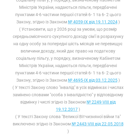
соціальну пільгу, у порядку, визначеному Кабінетом
Міністрів України, надаються пільги, передбачені
пунктами 4-6 частини першої статей 6- 1 та 6- 2 цього
Закону, згідно із Законом
№ 4059-IX від 19.11.2024
)
( Установити, що у 2026 році за умови, що розмір
середньомісячного сукупного доходу сім’ї в розрахунку
на одну особу за попередні шість місяців не перевищує
величини доходу, який дає право на податкову
соціальну пільгу, у порядку, визначеному Кабінетом
Міністрів України, надаються пільги, передбачені
пунктами 4-6 частини першої статей 6- 1 та 6- 2 цього
Закону, згідно із Законом
№ 4695-IX від 03.12.2025
)
( У тексті Закону слово "інвалід" в усіх відмінках і числах
замінено словами "особа з інвалідністю" у відповідному
відмінку і числі згідно із Законом
№ 2249-VIII від
19.12.2017
)
( У тексті Закону слова "Великої Вітчизняної війни та"
виключено згідно із Законом
№ 2443-VIII від 22.05.2018
)