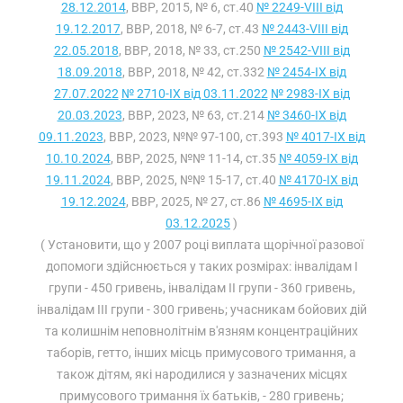
28.12.2014
, ВВР, 2015, № 6, ст.40
№ 2249-VIII від
19.12.2017
, ВВР, 2018, № 6-7, ст.43
№ 2443-VIII від
22.05.2018
, ВВР, 2018, № 33, ст.250
№ 2542-VIII від
18.09.2018
, ВВР, 2018, № 42, ст.332
№ 2454-IX від
27.07.2022
№ 2710-IX від 03.11.2022
№ 2983-IX від
20.03.2023
, ВВР, 2023, № 63, ст.214
№ 3460-IX від
09.11.2023
, ВВР, 2023, №№ 97-100, ст.393
№ 4017-IX від
10.10.2024
, ВВР, 2025, №№ 11-14, ст.35
№ 4059-IX від
19.11.2024
, ВВР, 2025, №№ 15-17, ст.40
№ 4170-IX від
19.12.2024
, ВВР, 2025, № 27, ст.86
№ 4695-IX від
03.12.2025
)
( Установити, що у 2007 році виплата щорічної разової
допомоги здійснюється у таких розмірах: інвалідам I
групи - 450 гривень, інвалідам II групи - 360 гривень,
інвалідам III групи - 300 гривень; учасникам бойових дій
та колишнім неповнолітнім в'язням концентраційних
таборів, гетто, інших місць примусового тримання, а
також дітям, які народилися у зазначених місцях
примусового тримання їх батьків, - 280 гривень;