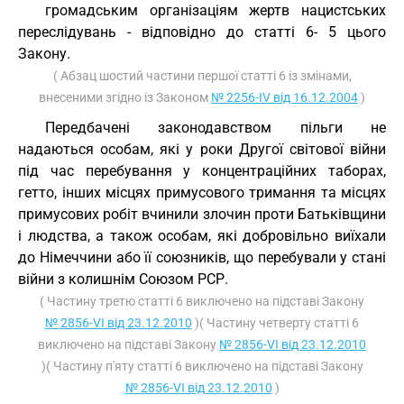
громадським організаціям жертв нацистських
переслідувань - відповідно до статті 6- 5 цього
Закону.
( Абзац шостий частини першої статті 6 із змінами,
внесеними згідно із Законом
№ 2256-IV від 16.12.2004
)
Передбачені законодавством пільги не
надаються особам, які у роки Другої світової війни
під час перебування у концентраційних таборах,
гетто, інших місцях примусового тримання та місцях
примусових робіт вчинили злочин проти Батьківщини
і людства, а також особам, які добровільно виїхали
до Німеччини або її союзників, що перебували у стані
війни з колишнім Союзом РСР.
( Частину третю статті 6 виключено на підставі Закону
№ 2856-VI від 23.12.2010
)( Частину четверту статті 6
виключено на підставі Закону
№ 2856-VI від 23.12.2010
)( Частину п'яту статті 6 виключено на підставі Закону
№ 2856-VI від 23.12.2010
)