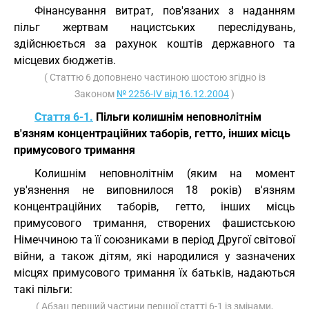
Фінансування витрат, пов'язаних з наданням
пільг жертвам нацистських переслідувань,
здійснюється за рахунок коштів державного та
місцевих бюджетів.
( Статтю 6 доповнено частиною шостою згідно із
Законом
№ 2256-IV від 16.12.2004
)
Стаття 6-1.
Пільги колишнім неповнолітнім
в'язням концентраційних таборів, гетто, інших місць
примусового тримання
Колишнім неповнолітнім (яким на момент
ув'язнення не виповнилося 18 років) в'язням
концентраційних таборів, гетто, інших місць
примусового тримання, створених фашистською
Німеччиною та її союзниками в період Другої світової
війни, а також дітям, які народилися у зазначених
місцях примусового тримання їх батьків, надаються
такі пільги:
( Абзац перший частини першої статті 6-1 із змінами,