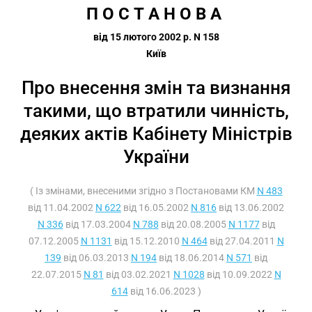
П О С Т А Н О В А 
від 15 лютого 2002 р. N 158
Київ
Про внесення змін та визнання
такими, що втратили чинність,
деяких актів Кабінету Міністрів
України
( Із змінами, внесеними згідно з Постановами КМ
N 483
від 11.04.2002
N 622
від 16.05.2002
N 816
від 13.06.2002
N 336
від 17.03.2004
N 788
від 20.08.2005
N 1177
від
07.12.2005
N 1131
від 15.12.2010
N 464
від 27.04.2011
N
139
від 06.03.2013
N 194
від 18.06.2014
N 571
від
22.07.2015
N 81
від 03.02.2021
N 1028
від 10.09.2022
N
614
від 16.06.2023 )