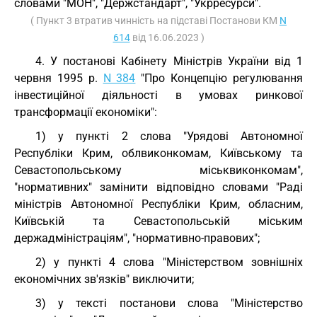
словами "МОН", "Держстандарт", "Укрресурси".
( Пункт 3 втратив чинність на підставі Постанови КМ
N
614
від 16.06.2023 )
4. У постанові Кабінету Міністрів України від 1
червня 1995 р.
N 384
"Про Концепцію регулювання
інвестиційної діяльності в умовах ринкової
трансформації економіки":
1) у пункті 2 слова "Урядові Автономної
Республіки Крим, облвиконкомам, Київському та
Севастопольському міськвиконкомам",
"нормативних" замінити відповідно словами "Раді
міністрів Автономної Республіки Крим, обласним,
Київській та Севастопольській міським
держадміністраціям", "нормативно-правових";
2) у пункті 4 слова "Міністерством зовнішніх
економічних зв'язків" виключити;
3) у тексті постанови слова "Міністерство