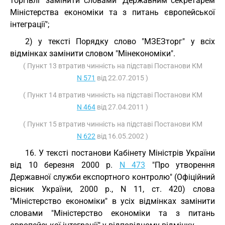
торгівлі" замінити словами "Державним секретарем
Міністерства економіки та з питань європейської
інтеграції";
2) у тексті Порядку слово "МЗЕЗторг" у всіх
відмінках замінити словом "Мінекономіки".
( Пункт 13 втратив чинність на підставі Постанови КМ
N 571
від 22.07.2015 )
( Пункт 14 втратив чинність на підставі Постанови КМ
N 464
від 27.04.2011 )
( Пункт 15 втратив чинність на підставі Постанови КМ
N 622
від 16.05.2002 )
16. У тексті постанови Кабінету Міністрів України
від 10 березня 2000 р.
N 473
"Про утворення
Державної служби експортного контролю" (Офіційний
вісник України, 2000 р., N 11, ст. 420) слова
"Міністерство економіки" в усіх відмінках замінити
словами "Міністерство економіки та з питань