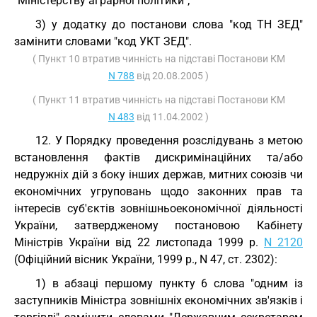
"Міністерству аграрної політики";
3) у додатку до постанови слова "код ТН ЗЕД"
замінити словами "код УКТ ЗЕД".
( Пункт 10 втратив чинність на підставі Постанови КМ
N 788
від 20.08.2005 )
( Пункт 11 втратив чинність на підставі Постанови КМ
N 483
від 11.04.2002 )
12. У Порядку проведення розслідувань з метою
встановлення фактів дискримінаційних та/або
недружніх дій з боку інших держав, митних союзів чи
економічних угруповань щодо законних прав та
інтересів суб'єктів зовнішньоекономічної діяльності
України, затвердженому постановою Кабінету
Міністрів України від 22 листопада 1999 р.
N 2120
(Офіційний вісник України, 1999 р., N 47, ст. 2302):
1) в абзаці першому пункту 6 слова "одним із
заступників Міністра зовнішніх економічних зв'язків і