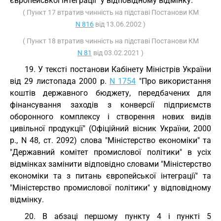
європейської інтеграції" у відповідному відмінку.
( Пункт 17 втратив чинність на підставі Постанови КМ
N 816
від 13.06.2002 )
( Пункт 18 втратив чинність на підставі Постанови КМ
N 81
від 03.02.2021 )
19. У тексті постанови Кабінету Міністрів України
від 29 листопада 2000 р.
N 1754
"Про використання
коштів державного бюджету, передбачених для
фінансування заходів з конверсії підприємств
оборонного комплексу і створення нових видів
цивільної продукції" (Офіційний вісник України, 2000
р., N 48, ст. 2092) слова "Міністерство економіки" та
"Державний комітет промислової політики" в усіх
відмінках замінити відповідно словами "Міністерство
економіки та з питань європейської інтеграції" та
"Міністерство промислової політики" у відповідному
відмінку.
20. В абзаці першому пункту 4 і пункті 5