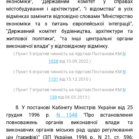
економіки", "Державний комітет у справах
містобудування і архітектури", "і відомства" в усіх
відмінках замінити відповідно словами "Міністерство
економіки та з питань європейської інтеграції",
"Державний комітет будівництва, архітектури та
житлової політики", "та інші центральні органи
виконавчої влади" у відповідному відмінку.
( Пункт 5 втратив чинність на підставі Постанови КМ
N
1028
від 10.09.2022 )
( Пункт 6 втратив чинність на підставі Постанови КМ
N
1131
від 15.12.2010 )
( Пункт 7 втратив чинність на підставі Постанови КМ
N
139
від 06.03.2013 )
8. У постанові Кабінету Міністрів України від 25
грудня 1996 р.
N 1548
"Про встановлення
повноважень органів виконавчої влади та
виконавчих органів міських рад щодо регулювання
цін (тарифів)" (ЗП України, 1996 р., N 21, ст. 596;