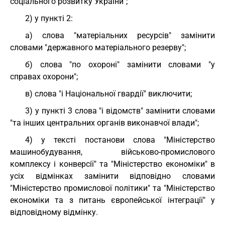
соціального розвитку України";
2) у пункті 2:
а) слова "матеріальних ресурсів" замінити
словами "державного матеріального резерву";
б) слова "по охороні" замінити словами "у
справах охорони";
в) слова "і Національної гвардії" виключити;
3) у пункті 3 слова "і відомств" замінити словами
"та інших центральних органів виконавчої влади";
4) у тексті постанови слова "Міністерство
машинобудування, військово-промислового
комплексу і конверсії" та "Міністерство економіки" в
усіх відмінках замінити відповідно словами
"Міністерство промислової політики" та "Міністерство
економіки та з питань європейської інтеграції" у
відповідному відмінку.