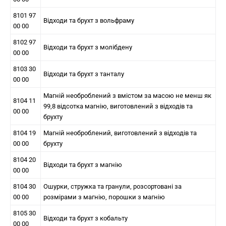
8101 97
Відходи та брухт з вольфраму
00 00
8102 97
Відходи та брухт з молібдену
00 00
8103 30
Відходи та брухт з танталу
00 00
Магній необроблений з вмістом за масою не менш як
8104 11
99,8 відсотка магнію, виготовлений з відходів та
00 00
брухту
8104 19
Магній необроблений, виготовлений з відходів та
00 00
брухту
8104 20
Відходи та брухт з магнію
00 00
8104 30
Ошурки, стружка та гранули, розсортовані за
00 00
розмірами з магнію, порошки з магнію
8105 30
Відходи та брухт з кобальту
00 00