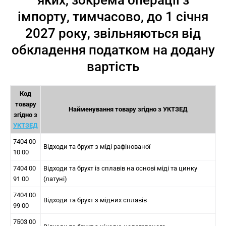
яких, зокрема операції з
імпорту, тимчасово, до 1 січня
2027 року, звільняються від
обкладення податком на додану
вартість
Код
товару
Найменування товару згідно з УКТЗЕД
згідно з
УКТЗЕД
7404 00
Відходи та брухт з міді рафінованої
10 00
7404 00
Відходи та брухт із сплавів на основі міді та цинку
91 00
(латуні)
7404 00
Відходи та брухт з мідних сплавів
99 00
7503 00