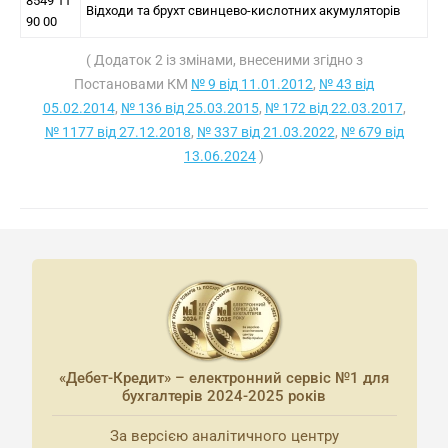
8549 11
Відходи та брухт свинцево-кислотних акумуляторів
90 00
( Додаток 2 із змінами, внесеними згідно з
Постановами КМ
№ 9 від 11.01.2012
,
№ 43 від
05.02.2014
,
№ 136 від 25.03.2015
,
№ 172 від 22.03.2017
,
№ 1177 від 27.12.2018
,
№ 337 від 21.03.2022
,
№ 679 від
13.06.2024
)
«Дебет-Кредит» – електронний сервіс №1 для
бухгалтерів 2024-2025 років
За версією аналітичного центру