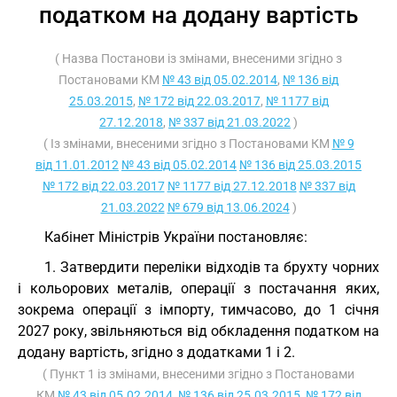
податком на додану вартість
( Назва Постанови із змінами, внесеними згідно з
Постановами КМ
№ 43 від 05.02.2014
,
№ 136 від
25.03.2015
,
№ 172 від 22.03.2017
,
№ 1177 від
27.12.2018
,
№ 337 від 21.03.2022
)
( Із змінами, внесеними згідно з Постановами КМ
№ 9
від 11.01.2012
№ 43 від 05.02.2014
№ 136 від 25.03.2015
№ 172 від 22.03.2017
№ 1177 від 27.12.2018
№ 337 від
21.03.2022
№ 679 від 13.06.2024
)
Кабінет Міністрів України постановляє:
1. Затвердити переліки відходів та брухту чорних
і кольорових металів, операції з постачання яких,
зокрема операції з імпорту, тимчасово, до 1 січня
2027 року, звільняються від обкладення податком на
додану вартість, згідно з додатками 1 і 2.
( Пункт 1 із змінами, внесеними згідно з Постановами
КМ
№ 43 від 05.02.2014
,
№ 136 від 25.03.2015
,
№ 172 від