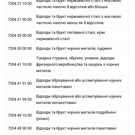
Відходи та брухт нержавіючої сталі з масовою
7204 21 10 00
часткою нікелю 8 відсотків або більше
Відходи та брухт нержавіючої сталі з масовою
7204 21 90 00
часткою нікелю менш як 8 відсотків
Відходи та брухт легованої сталі, крім
7204 29 00 00
нержавіючої сталі
7204 30 00 00
Відходи та брухт чорних металів, луджені
Токарна стружка, обрізки, уламки, відходи
7204 41 10 00
фрезерного виробництва та ошурки з чорних
металів
Відходи обрізування або штампування чорних
7204 41 91 00
металів пакетовані
Відходи обрізування або штампування чорних
7204 41 99 00
металів непакетовані
Відходи та брухт чорних металів подрібнені
7204 49 10 00
(різані)
7204 49 30 00
Відходи та брухт чорних металів пакетовані