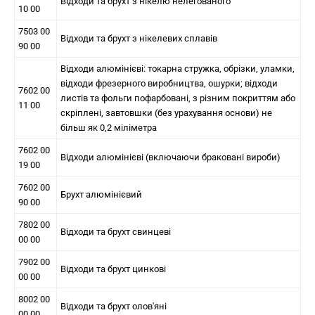
Відходи та брухт з нікелю нелегованого
10 00
7503 00
Відходи та брухт з нікелевих сплавів
90 00
Відходи алюмінієві: токарна стружка, обрізки, уламки,
відходи фрезерного виробництва, ошурки; відходи
7602 00
листів та фольги пофарбовані, з різним покриттям або
11 00
скріплені, завтовшки (без урахування основи) не
більш як 0,2 міліметра
7602 00
Відходи алюмінієві (включаючи браковані вироби)
19 00
7602 00
Брухт алюмінієвий
90 00
7802 00
Відходи та брухт свинцеві
00 00
7902 00
Відходи та брухт цинкові
00 00
8002 00
Відходи та брухт олов'яні
00 00