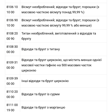
8106 10
Вісмут необроблений; відходи та брухт; порошки (з
10 00
масовою часткою вісмуту понад 99,99 %)
8106 90
Вісмут необроблений; відходи та брухт; порошки (з
10 00
масовою часткою вісмуту 99,99 % або менше)
8108 20
Титан необроблений, виготовлений з відходів та
00 90
брухту
8108 30
Відходи та брухт з титану
00 00
Відходи та брухт цирконію, що містить менше однієї
8109 31
масової частки гафнію на 500 масових часток
00 00
цирконію
8109 39
Інші відходи та брухт цирконію
00 00
8110 20
Відходи та брухт із сурми
00 00
8111 00
Відходи та брухт з марганцю
19 00