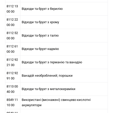
8112 13
Відходи та брухт з берилію
00 00
8112 22
Відходи та брухт з хрому
00 00
8112 52
Відходи та брухт з талію
00 00
8112 61
Відходи та брухт кадмію
00 00
8112 92
Відходи та брухт з германію та ванадію
21 00
8112 92
Ванадій необроблений; порошки
91 00
8113 00
Відходи та брухт з металокераміки
40 00
8549 11
Використані (виснажені) свинцево-кислотні
10 00
акумулятори