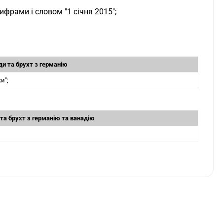
цифрами і словом "1 січня 2015";
ди та брухт з германію
и";
 та брухт з германію та ванадію