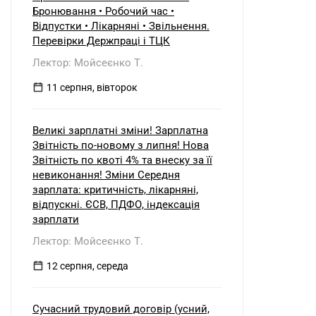
б) нерезидентом?
Бронювання • Робочий час •
Відпустки • Лікарняні • Звільнення.
Перевірки Держпраці і ТЦК
Лектор: Мойсеєнко Т.
11 серпня, вівторок
Великі зарплатні зміни! Зарплатна
Звітність по-новому з липня! Нова
Звітність по квоті 4% та внеску за її
невиконання! Зміни Середня
зарплата: критичність, лікарняні,
відпускні. ЄСВ, ПДФО, індексація
зарплати
Лектор: Мойсеєнко Т.
12 серпня, середа
Сучасний трудовий договір (усний,