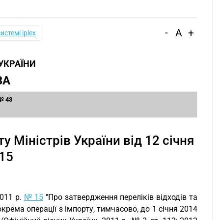
-
A
+
системі iplex
 УКРАЇНИ
ВА
 № 43
 Міністрів України від 12 січня
 15
2011 р.
№ 15
"Про затвердження переліків відходів та
окрема операції з імпорту, тимчасово, до 1 січня 2014