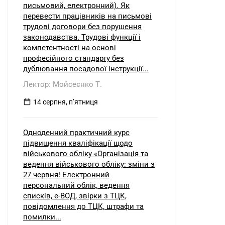
письмовий, електронний). Як
перевести працівників на письмові
трудові договори без порушення
законодавства. Трудові функції і
компетентності на основі
професійного стандарту без
дублювання посадової інструкції...
Лектор: Мойсеєнко Т.
14 серпня, пʼятниця
Одноденний практичний курс
підвищення кваліфікації щодо
військового обліку «Організація та
ведення військового обліку: зміни з
27 червня! Електронний
персональний облік, ведення
списків, е-ВОД, звірки з ТЦК,
повідомлення до ТЦК, штрафи та
помилки...