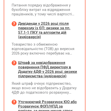
Питання порядку відображення у
бухобліку витрат на відрядження
працівників, у тому числі вартості
проживання в готелі, яке сплачено з
карткового рахунку працівника та
Дивіденди у 2026 році після
підтвердження таких операцій
переходу із ЄП: ризики за пп.
первинними документами, належать
57.1-1 ПКУ та алгоритм дій
до компетенції Мінфіну
(аудіоверсія)
Товариство з обмеженою
відповідальністю (ТОВ) до вересня
2026 року включно перебуває на
спрощеній системі оподаткування
(єдиний податок, 3 група, ставка 5%,
Штраф за невідображення
неплатник ПДВ). З 1 жовтня 2026
повернення ПФД директору в
року підприємство переходить на
Додатку 4ДФ у 2026 році: ризики
загальну систему оподаткування
підприємства (аудіоверсія)
(стає платником податку на
Який штраф очікує підприємство,
прибуток). За результатами
якщо воно не відобразить у Додатку
діяльності у періоді 2024–2025 років
4ДФ до податкового розрахунку
(під час перебування на спрощеній
повернення поворотної фінансової
системі) підприємство отримало
допомоги (ПФД) директору?
Уточнюючий Розрахунок ЮО або
чистий прибуток, сума
Розрахунок ФОП/НПД за
нерозподіленого прибутку в балансі
періоди, за якими минув строк