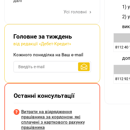
далі
1) 
Усі головні
2) 
вик
Головне за тиждень
від редакції «Дебет-Кредит»
8112 40 
Кожного понеділка на Ваш e-mail
доп
8112 92 
Останні консультації
Витрати на відрядження
працівника за кордоном, які
сплачені з карткового рахунку
працівника