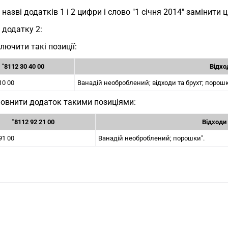
у назві додатків 1 і 2 цифри і слово "1 січня 2014" замінити 
у додатку 2:
лючити такі позиції:
"8112 30 40 00
Відхо
10 00
Ванадій необроблений; відходи та брухт; порошк
овнити додаток такими позиціями:
"8112 92 21 00
Відходи
91 00
Ванадій необроблений; порошки".