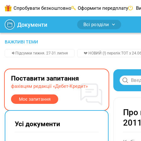
Спробувати безкоштовно
Оформити передплату
Ви
Документи
Всі розділи
ВАЖЛИВІ ТЕМИ
🔉Підсумки тижня. 27-31 липня
💔 НОВИЙ (!) перелік ТОТ з 24.06
Поставити запитання
фахівцям редакції «Дебет-Кредит»
Моє запитання
Про 
2011
Усі документи