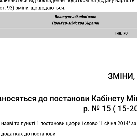
вільняються від обкладення податком на додану вартість" (О
, ст. 93) зміни, що додаються.
Виконуючий обов'язки
Прем'єр-міністра України
Інд. 70
ЗМІНИ,
носяться до постанови Кабінету Міні
р. № 15 ( 15-2
У назві та пункті 1 постанови цифри і слово "1 січня 2014" з
У додатках до постанови: