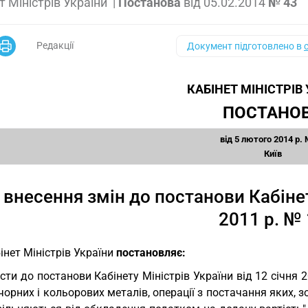
т Міністрів України
|
Постанова
від
05.02.2014
№ 43
Редакції
Документ підготовлено в
КАБІНЕТ МІНІСТРІВ
ПОСТАНО
від 5 лютого 2014 р.
Київ
 внесення змін до постанови Кабінету
2011 р. №
інет Міністрів України
постановляє:
сти до постанови Кабінету Міністрів України від 12 січня 
чорних і кольорових металів, операції з постачання яких, з