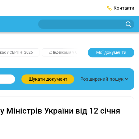
Контакти
Мої документи
кає у СЕРПНІ 2026
📈 Індексація у СЕРПНІ
2️⃣0️⃣2️⃣7️⃣ Усі клю
Розширений пошук
Шукати документ
 Міністрів України від 12 січня