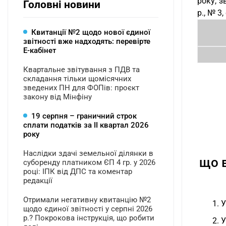
року, з
Головні новини
р., № 3
Квитанції №2 щодо нової єдиної
звітності вже надходять: перевірте
Е-кабінет
Квартальне звітування з ПДВ та
складання тільки щомісячних
зведених ПН для ФОПів: проєкт
закону від Мінфіну
19 серпня – граничний строк
сплати податків за ІI квартал 2026
року
Наслідки здачі земельної ділянки в
що в
суборенду платником ЄП 4 гр. у 2026
році: ІПК від ДПС та коментар
редакції
Отримали негативну квитанцію №2
1. 
щодо єдиної звітності у серпні 2026
р.? Покрокова інструкція, що робити
2. 