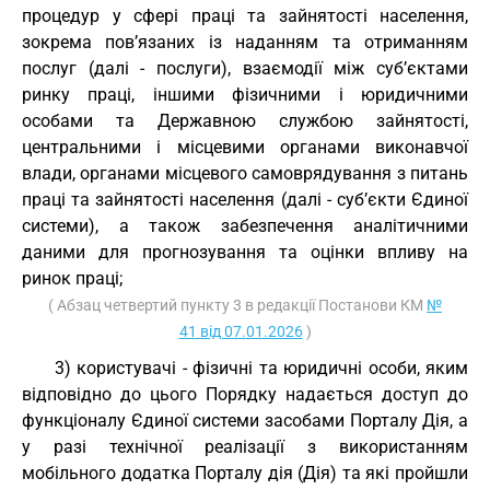
процедур у сфері праці та зайнятості населення,
зокрема пов’язаних із наданням та отриманням
послуг (далі - послуги), взаємодії між суб’єктами
ринку праці, іншими фізичними і юридичними
особами та Державною службою зайнятості,
центральними і місцевими органами виконавчої
влади, органами місцевого самоврядування з питань
праці та зайнятості населення (далі - суб’єкти Єдиної
системи), а також забезпечення аналітичними
даними для прогнозування та оцінки впливу на
ринок праці;
( Абзац четвертий пункту 3 в редакції Постанови КМ
№
41 від 07.01.2026
)
3) користувачі - фізичні та юридичні особи, яким
відповідно до цього Порядку надається доступ до
функціоналу Єдиної системи засобами Порталу Дія, а
у разі технічної реалізації з використанням
мобільного додатка Порталу дія (Дія) та які пройшли