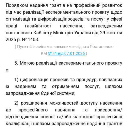
Порядком надання грантів на професійний розвиток
під час реалізації експериментального проекту щодо
оптимізації та цифровізаціїпроцесів та послуг у сфері
праці тазайнятості населення, затвердженим
постановою Кабінету Міністрів України від 29 жовтня
2025 р. № 1403.
( Пункт 4 із змінами, внесеними згідно з Постановою
КМ
№ 41 від 07.01.2026
)
5. Метою реалізації експериментального проекту
є:
1) цифровізація процесів та процедур, пов’язаних
із наданням та отриманням послуг, шляхом
запровадження Єдиної системи;
2) розширення можливостей доступу населення
до професійного навчання та присвоєння/
підтвердження повної та/або часткової професійної
кваліфікації шляхом запровадження надання грантів