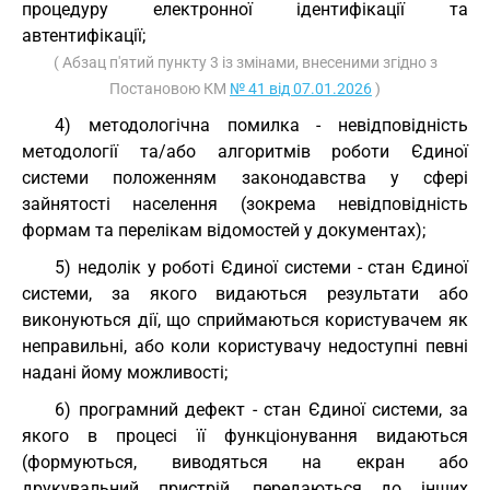
процедуру електронної ідентифікації та
автентифікації;
( Абзац п'ятий пункту 3 із змінами, внесеними згідно з
Постановою КМ
№ 41 від 07.01.2026
)
4) методологічна помилка - невідповідність
методології та/або алгоритмів роботи Єдиної
системи положенням законодавства у сфері
зайнятості населення (зокрема невідповідність
формам та перелікам відомостей у документах);
5) недолік у роботі Єдиної системи - стан Єдиної
системи, за якого видаються результати або
виконуються дії, що сприймаються користувачем як
неправильні, або коли користувачу недоступні певні
надані йому можливості;
6) програмний дефект - стан Єдиної системи, за
якого в процесі її функціонування видаються
(формуються, виводяться на екран або
друкувальний пристрій, передаються до інших