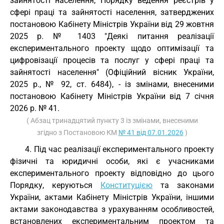
зайнятості населення, Порядку ведення реєстрів у
сфері праці та зайнятості населення, затверджених
постановою Кабінету Міністрів України від 29 жовтня
2025 р. № 1403 "Деякі питання реалізації
експериментального проекту щодо оптимізації та
цифровізації процесів та послуг у сфері праці та
зайнятості населення" (Офіційний вісник України,
2025 р., № 92, ст. 6484), - із змінами, внесеними
постановою Кабінету Міністрів України від 7 січня
2026 р. № 41.
( Абзац тринадцятий пункту 3 із змінами, внесеними
згідно з Постановою КМ
№ 41 від 07.01.2026
)
4. Під час реалізації експериментального проекту
фізичні та юридичні особи, які є учасниками
експериментального проекту відповідно до цього
Порядку, керуються
Конституцією
та законами
України, актами Кабінету Міністрів України, іншими
актами законодавства з урахуванням особливостей,
встановлених експериментальним проектом та