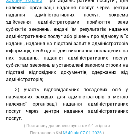
Закону України
"Про адміністративні послуги", для
належної організації надання послуг через центри
надання адміністративних послуг, зокрема
здійснення адміністраторами прийняття заяв
суб’єктів звернень, видачі їм результатів надання
адміністративних послуг або рішень про відмову в їх
наданні, надання на підставі запитів адміністраторів
інформації, необхідної для виконання покладених на
них завдань, надання адміністративних послуг
суб’єктам звернень в установлені законом строки на
підставі відповідних документів, одержаних від
адміністраторів;
3) участь відповідальних посадових осіб у
навчальних заходах для адміністраторів з метою
належної організації надання адміністративних
послуг через центри надання адміністративних
послуг.
( Постанову доповнено пунктом 6-1 згідно з
Постановою КМ
№ 40 від 07.01.2026
)