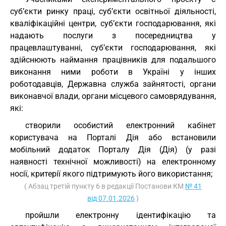
суб’єкти ринку праці, суб’єкти освітньої діяльності,
кваліфікаційні центри, суб’єкти господарювання, які
надають послуги з посередництва у
працевлаштуванні, суб’єкти господарювання, які
здійснюють наймання працівників для подальшого
виконання ними роботи в Україні у інших
роботодавців, Державна служба зайнятості, органи
виконавчої влади, органи місцевого самоврядування,
які:
створили особистий електронний кабінет
користувача на Порталі Дія або встановили
мобільний додаток Порталу Дія (Дія) (у разі
наявності технічної можливості) на електронному
носії, критерії якого підтримують його використання;
( Абзац третій пункту 6 в редакції Постанови КМ
№ 41
від 07.01.2026
)
пройшли електронну ідентифікацію та