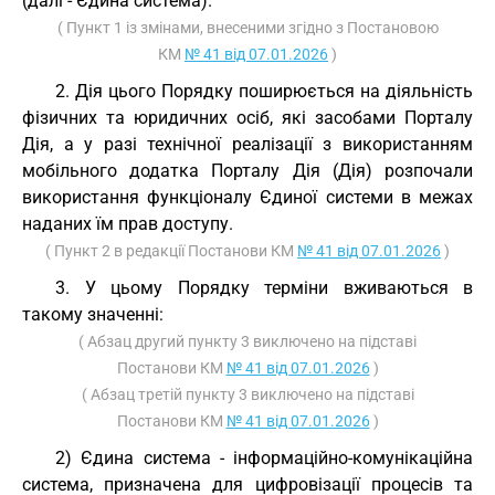
(далі - Єдина система).
( Пункт 1 із змінами, внесеними згідно з Постановою
КМ
№ 41 від 07.01.2026
)
2. Дія цього Порядку поширюється на діяльність
фізичних та юридичних осіб, які засобами Порталу
Дія, а у разі технічної реалізації з використанням
мобільного додатка Порталу Дія (Дія) розпочали
використання функціоналу Єдиної системи в межах
наданих їм прав доступу.
( Пункт 2 в редакції Постанови КМ
№ 41 від 07.01.2026
)
3. У цьому Порядку терміни вживаються в
такому значенні:
( Абзац другий пункту 3 виключено на підставі
Постанови КМ
№ 41 від 07.01.2026
)
( Абзац третій пункту 3 виключено на підставі
Постанови КМ
№ 41 від 07.01.2026
)
2) Єдина система - інформаційно-комунікаційна
система, призначена для цифровізації процесів та