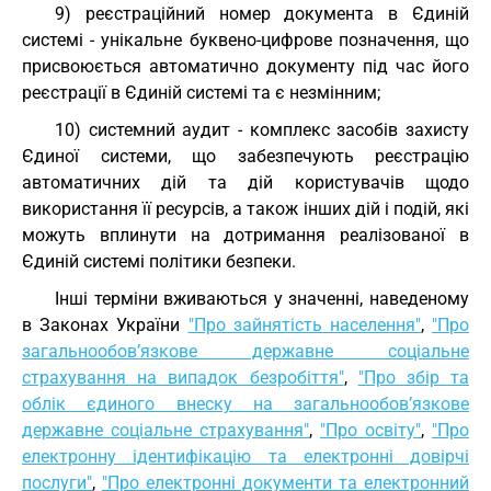
9) реєстраційний номер документа в Єдиній
системі - унікальне буквено-цифрове позначення, що
присвоюється автоматично документу під час його
реєстрації в Єдиній системі та є незмінним;
10) системний аудит - комплекс засобів захисту
Єдиної системи, що забезпечують реєстрацію
автоматичних дій та дій користувачів щодо
використання її ресурсів, а також інших дій і подій, які
можуть вплинути на дотримання реалізованої в
Єдиній системі політики безпеки.
Інші терміни вживаються у значенні, наведеному
в Законах України
"Про зайнятість населення"
,
"Про
загальнообов’язкове державне соціальне
страхування на випадок безробіття"
,
"Про збір та
облік єдиного внеску на загальнообов’язкове
державне соціальне страхування"
,
"Про освіту"
,
"Про
електронну ідентифікацію та електронні довірчі
послуги"
,
"Про електронні документи та електронний