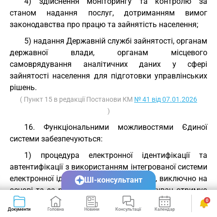
4) здійснення моніторингу та контролю за
станом надання послуг, дотриманням вимог
законодавства про працю та зайнятість населення;
5) надання Державній службі зайнятості, органам
державної влади, органам місцевого
самоврядування аналітичних даних у сфері
зайнятості населення для підготовки управлінських
рішень.
( Пункт 15 в редакції Постанови КМ
№ 41 від 07.01.2026
)
16. Функціональними можливостями Єдиної
системи забезпечуються:
1) процедура електронної ідентифікації та
автентифікації з використанням інтегрованої системи
електронної ідентифікації користувачів, виключно на
ШІ-консультант
основі та за результатами яких користувач отримує
належні йому права доступу;
0
Документи
Головна
Новини
Консультації
Календар
Сервіси