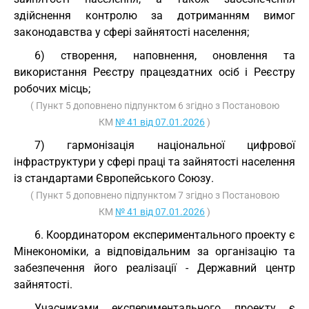
здійснення контролю за дотриманням вимог
законодавства у сфері зайнятості населення;
6) створення, наповнення, оновлення та
використання Реєстру працездатних осіб і Реєстру
робочих місць;
( Пункт 5 доповнено підпунктом 6 згідно з Постановою
КМ
№ 41 від 07.01.2026
)
7) гармонізація національної цифрової
інфраструктури у сфері праці та зайнятості населення
із стандартами Європейського Союзу.
( Пункт 5 доповнено підпунктом 7 згідно з Постановою
КМ
№ 41 від 07.01.2026
)
6. Координатором експериментального проекту є
Мінекономіки, а відповідальним за організацію та
забезпечення його реалізації - Державний центр
зайнятості.
Учасниками експериментального проекту є