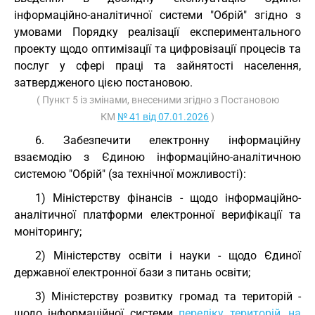
інформаційно-аналітичної системи "Обрій" згідно з
умовами Порядку реалізації експериментального
проекту щодо оптимізації та цифровізації процесів та
послуг у сфері праці та зайнятості населення,
затвердженого цією постановою.
( Пункт 5 із змінами, внесеними згідно з Постановою
КМ
№ 41 від 07.01.2026
)
6. Забезпечити електронну інформаційну
взаємодію з Єдиною інформаційно-аналітичною
системою "Обрій" (за технічної можливості):
1) Міністерству фінансів - щодо інформаційно-
аналітичної платформи електронної верифікації та
моніторингу;
2) Міністерству освіти і науки - щодо Єдиної
державної електронної бази з питань освіти;
3) Міністерству розвитку громад та територій -
щодо інформаційної системи
переліку територій, на