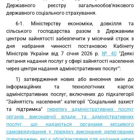
Державного реєстру загальнообов’язкового
державного соціального страхування.
6-1. Міністерству економіки, довкілля та
сільського господарства разом з Державним
центром зайнятості забезпечити у місячний строк з
дня набрання чинності постановою Кабінету
Міністрів України від 7 січня 2026 р.
№ 40
"Деякі
питання надання послуг у сфері зайнятості населення
через центри надання адміністративних послуг":
1) затвердження нових або внесення змін до
інформаційних та технологічних карток
адміністративних послуг, включених до підкатегорії
"Зайнятість населення" категорії "Соціальний захист
та підтримка"
переліку адміністративних послуг
органів виконавчої влади та адміністративних
послуг, що надаються органами місцевого
самоврядування у порядку виконання делегованих
повноважень, які є обов’язковими для надання через