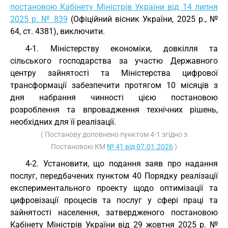
постановою Кабінету Міністрів України від 14 липня
2025 р. № 839
(Офіційний вісник України, 2025 р., №
64, ст. 4381), виключити.
4-1. Міністерству економіки, довкілля та
сільського господарства за участю Державного
центру зайнятості та Міністерства цифрової
трансформації забезпечити протягом 10 місяців з
дня набрання чинності цією постановою
розроблення та впровадження технічних рішень,
необхідних для її реалізації.
( Постанову доповнено пунктом 4-1 згідно з
Постановою КМ
№ 41 від 07.01.2026
)
4-2. Установити, що подання заяв про надання
послуг, передбачених пунктом 40 Порядку реалізації
експериментального проекту щодо оптимізації та
цифровізації процесів та послуг у сфері праці та
зайнятості населення, затвердженого постановою
Кабінету Міністрів України від 29 жовтня 2025 р. №