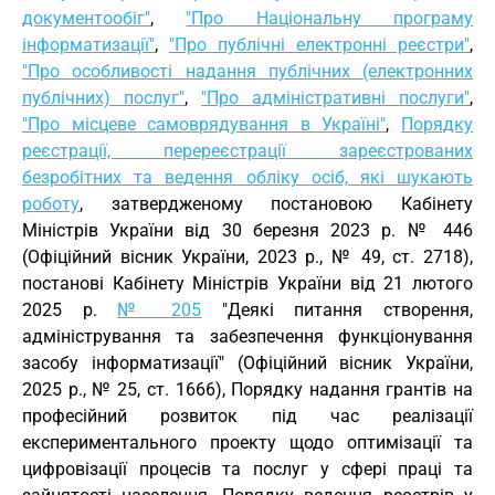
документообіг"
,
"Про Національну програму
інформатизації"
,
"Про публічні електронні реєстри"
,
"Про особливості надання публічних (електронних
публічних) послуг"
,
"Про адміністративні послуги"
,
"Про місцеве самоврядування в Україні"
,
Порядку
реєстрації, перереєстрації зареєстрованих
безробітних та ведення обліку осіб, які шукають
роботу
, затвердженому постановою Кабінету
Міністрів України від 30 березня 2023 р. № 446
(Офіційний вісник України, 2023 р., № 49, ст. 2718),
постанові Кабінету Міністрів України від 21 лютого
2025 р.
№ 205
"Деякі питання створення,
адміністрування та забезпечення функціонування
засобу інформатизації" (Офіційний вісник України,
2025 р., № 25, ст. 1666), Порядку надання грантів на
професійний розвиток під час реалізації
експериментального проекту щодо оптимізації та
цифровізації процесів та послуг у сфері праці та