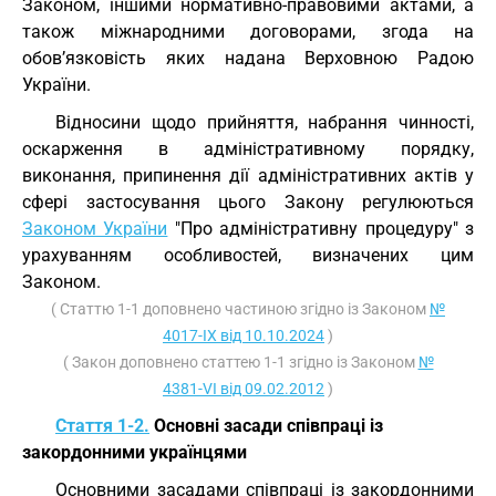
Законом, іншими нормативно-правовими актами, а
також міжнародними договорами, згода на
обов’язковість яких надана Верховною Радою
України.
Відносини щодо прийняття, набрання чинності,
оскарження в адміністративному порядку,
виконання, припинення дії адміністративних актів у
сфері застосування цього Закону регулюються
Законом України
"Про адміністративну процедуру" з
урахуванням особливостей, визначених цим
Законом.
( Статтю 1-1 доповнено частиною згідно із Законом
№
4017-IX від 10.10.2024
)
( Закон доповнено статтею 1-1 згідно із Законом
№
4381-VI від 09.02.2012
)
Стаття 1-2.
Основні засади співпраці із
закордонними українцями
Основними засадами співпраці із закордонними