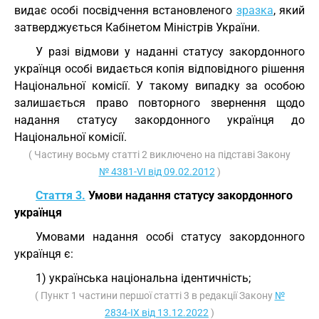
видає особі посвідчення встановленого
зразка
, який
затверджується Кабінетом Міністрів України.
У разі відмови у наданні статусу закордонного
українця особі видається копія відповідного рішення
Національної комісії. У такому випадку за особою
залишається право повторного звернення щодо
надання статусу закордонного українця до
Національної комісії.
( Частину восьму статті 2 виключено на підставі Закону
№ 4381-VI від 09.02.2012
)
Стаття 3.
Умови надання статусу закордонного
українця
Умовами надання особі статусу закордонного
українця є:
1) українська національна ідентичність;
( Пункт 1 частини першої статті 3 в редакції Закону
№
2834-IX від 13.12.2022
)