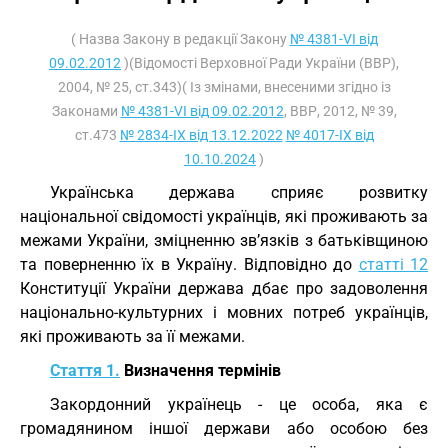
( Назва Закону в редакції Закону
№ 4381-VI від
09.02.2012
)(Відомості Верховної Ради України (ВВР),
2004, № 25, ст.343)( Із змінами, внесеними згідно із
Законами
№ 4381-VI від 09.02.2012
, ВВР, 2012, № 39,
ст.473
№ 2834-IX від 13.12.2022
№ 4017-IX від
10.10.2024
)
Українська держава сприяє розвитку
національної свідомості українців, які проживають за
межами України, зміцненню зв’язків з батьківщиною
та поверненню їх в Україну. Відповідно до
статті 12
Конституції України держава дбає про задоволення
національно-культурних і мовних потреб українців,
які проживають за її межами.
Стаття 1.
Визначення термінів
Закордонний українець - це особа, яка є
громадянином іншої держави або особою без