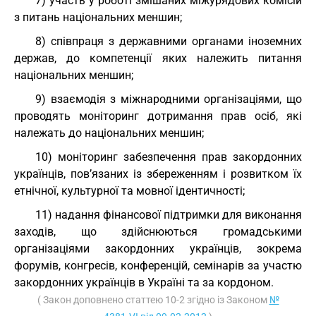
7) участь у роботі змішаних міжурядових комісій
з питань національних меншин;
8) співпраця з державними органами іноземних
держав, до компетенції яких належить питання
національних меншин;
9) взаємодія з міжнародними організаціями, що
проводять моніторинг дотримання прав осіб, які
належать до національних меншин;
10) моніторинг забезпечення прав закордонних
українців, пов’язаних із збереженням і розвитком їх
етнічної, культурної та мовної ідентичності;
11) надання фінансової підтримки для виконання
заходів, що здійснюються громадськими
організаціями закордонних українців, зокрема
форумів, конгресів, конференцій, семінарів за участю
закордонних українців в Україні та за кордоном.
( Закон доповнено статтею 10-2 згідно із Законом
№