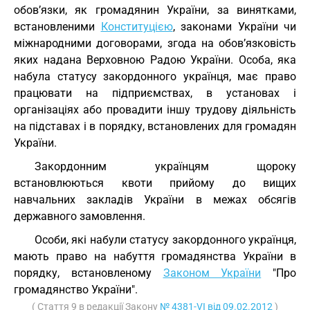
обов’язки, як громадянин України, за винятками,
встановленими
Конституцією
, законами України чи
міжнародними договорами, згода на обов’язковість
яких надана Верховною Радою України. Особа, яка
набула статусу закордонного українця, має право
працювати на підприємствах, в установах і
організаціях або провадити іншу трудову діяльність
на підставах і в порядку, встановлених для громадян
України.
Закордонним українцям щороку
встановлюються квоти прийому до вищих
навчальних закладів України в межах обсягів
державного замовлення.
Особи, які набули статусу закордонного українця,
мають право на набуття громадянства України в
порядку, встановленому
Законом України
"Про
громадянство України".
( Стаття 9 в редакції Закону
№ 4381-VI від 09.02.2012
)