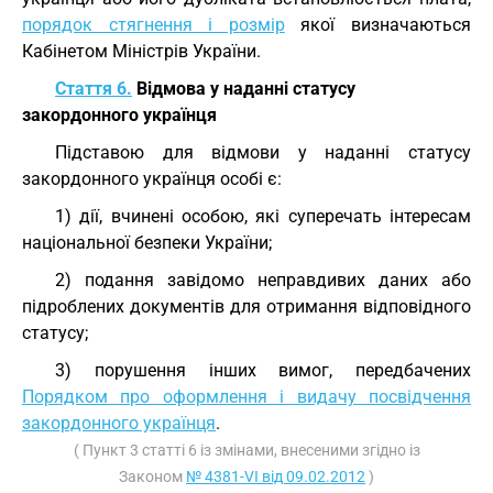
порядок стягнення і розмір
якої визначаються
Кабінетом Міністрів України.
Стаття 6.
Відмова у наданні статусу
закордонного українця
Підставою для відмови у наданні статусу
закордонного українця особі є:
1) дії, вчинені особою, які суперечать інтересам
національної безпеки України;
2) подання завідомо неправдивих даних або
підроблених документів для отримання відповідного
статусу;
3) порушення інших вимог, передбачених
Порядком про оформлення і видачу посвідчення
закордонного українця
.
( Пункт 3 статті 6 із змінами, внесеними згідно із
Законом
№ 4381-VI від 09.02.2012
)