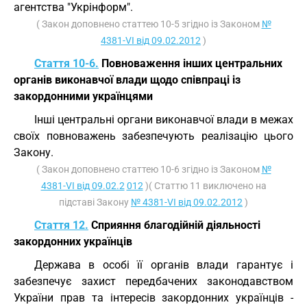
агентства "Укрінформ".
( Закон доповнено статтею 10-5 згідно із Законом
№
4381-VI від 09.02.2012
)
Стаття 10-6.
Повноваження інших центральних
органів виконавчої влади щодо співпраці із
закордонними українцями
Інші центральні органи виконавчої влади в межах
своїх повноважень забезпечують реалізацію цього
Закону.
( Закон доповнено статтею 10-6 згідно із Законом
№
4381-VI від 09.02.2
012
)( Статтю 11 виключено на
підставі Закону
№ 4381-VI від 09.02.2012
)
Стаття 12.
Сприяння благодійній діяльності
закордонних українців
Держава в особі її органів влади гарантує і
забезпечує захист передбачених законодавством
України прав та інтересів закордонних українців -