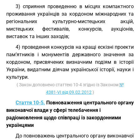
3) сприяння проведенню в місцях компактного
проживання українців за кордоном міжнародних та
регіональних культурно-мистецьких акцій,
мистецьких фестивалів, конкурсів, аукціонів,
виставок та інших заходів;
4) проведення конкурсів на кращі ескізні проекти
пам’ятників і монументів державного значення за
кордоном, присвячених визначним подіям в історії
України, видатним діячам української історії, науки і
культури.
( Закон доповнено статтею 10-4 згідно із Законом
№
4381-VI від 09.02.2012
)
Стаття 10-5.
Повноваження центрального органу
виконавчої влади у сфері телебачення і
радіомовлення щодо співпраці із закордонними
українцями
До повноважень центрального органу виконавчої