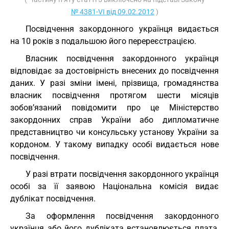
№ 4381-VI від 09.02.2012
)
Посвідчення закордонного українця видається
на 10 років з подальшою його перереєстрацією.
Власник посвідчення закордонного українця
відповідає за достовірність внесених до посвідчення
даних. У разі зміни імені, прізвища, громадянства
власник посвідчення протягом шести місяців
зобов’язаний повідомити про це Міністерство
закордонних справ України або дипломатичне
представництво чи консульську установу України за
кордоном. У такому випадку особі видається нове
посвідчення.
У разі втрати посвідчення закордонного українця
особі за її заявою Національна комісія видає
дублікат посвідчення.
За оформлення посвідчення закордонного
українця або його дубліката встановлюється плата,