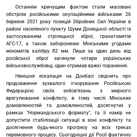
Останнім кричущим фактом стали масовані
обстріли російськими окупаційними військами 26
березня 2021 року позицій Збройних Сил України в
районі населеного пункту Шуми Донецької області із
застосуванням стрілецької зброї, гранатометів
АГС-17, а також заборонених Мінськими угодами
мінометів калібру 82 мм. Лише за один день від
російської зброї загинули чотири українських
військовослужбовці, один отримав важкі поранення.
Нинішня ескалація на Донбасі свідчить про
продовження зухвалого ігнорування Російською
Федерацією своїх зобов’язань з мирного
врегулювання конфлікту, в тому числі Мінських
домовленостей та домовленостей, досягнутих у
рамках "Нормандського формату", та її намір не
допустити стабілізації ситуації в зоні конфлікту та
досягнення будь-якого прогресу на всіх треках
перемовного процесу. Сьогоднішні дії Росії фактично