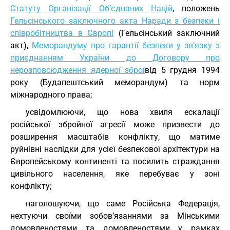
Статуту Організації Об’єднаних Націй
, положень
Гельсінського заключного акта Наради з безпеки і
співробітництва в Європі
(Гельсінський заключний
акт),
Меморандуму про гарантії безпеки у зв’язку з
приєднанням України до Договору про
нерозповсюдження ядерної зброї
від 5 грудня 1994
року (Будапештський меморандум) та норм
міжнародного права;
усвідомлюючи, що нова хвиля ескалації
російської збройної агресії може призвести до
розширення масштабів конфлікту, що матиме
руйнівні наслідки для усієї безпекової архітектури на
Європейському континенті та посилить страждання
цивільного населення, яке перебуває у зоні
конфлікту;
наголошуючи, що саме Російська Федерація,
нехтуючи своїми зобов’язаннями за Мінськими
домовленостями та домовленостями у рамках