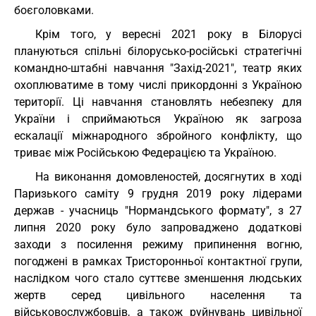
боєголовками.
Крім того, у вересні 2021 року в Білорусі
плануються спільні білорусько-російські стратегічні
командно-штабні навчання "Захід-2021", театр яких
охоплюватиме в тому числі прикордонні з Україною
території. Ці навчання становлять небезпеку для
України і сприймаються Україною як загроза
ескалації міжнародного збройного конфлікту, що
триває між Російською Федерацією та Україною.
На виконання домовленостей, досягнутих в ході
Паризького саміту 9 грудня 2019 року лідерами
держав - учасниць "Нормандського формату", з 27
липня 2020 року було запроваджено додаткові
заходи з посилення режиму припинення вогню,
погоджені в рамках Тристоронньої контактної групи,
наслідком чого стало суттєве зменшення людських
жертв серед цивільного населення та
військовослужбовців, а також руйнувань цивільної