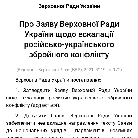
Верховної Ради України
Про Заяву Верховної Ради
України щодо ескалації
російсько-українського
збройного конфлікту
(Відомості Верховної Ради (ВВР), 2021, № 19, ст.172)
Верховна Рада України
постановляє:
1. Затвердити Заяву Верховної Ради України
щодо ескалації російсько-українського збройного
конфлікту (додається).
2. Доручити Голові Верховної Ради України
забезпечити невідкладне направлення тексту Заяви
до національних урядів і парламентів іноземних
держав, міжнародних організацій та їхніх