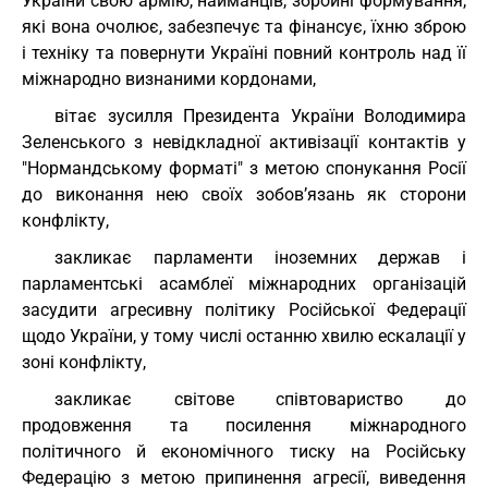
України свою армію, найманців, збройні формування,
які вона очолює, забезпечує та фінансує, їхню зброю
і техніку та повернути Україні повний контроль над її
міжнародно визнаними кордонами,
вітає зусилля Президента України Володимира
Зеленського з невідкладної активізації контактів у
"Нормандському форматі" з метою спонукання Росії
до виконання нею своїх зобов’язань як сторони
конфлікту,
закликає парламенти іноземних держав і
парламентські асамблеї міжнародних організацій
засудити агресивну політику Російської Федерації
щодо України, у тому числі останню хвилю ескалації у
зоні конфлікту,
закликає світове співтовариство до
продовження та посилення міжнародного
політичного й економічного тиску на Російську
Федерацію з метою припинення агресії, виведення