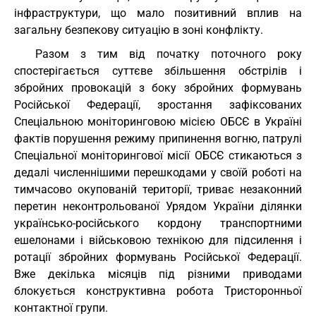
інфраструктури, що мало позитивний вплив на
загальну безпекову ситуацію в зоні конфлікту.
Разом з тим від початку поточного року
спостерігається суттєве збільшення обстрілів і
збройних провокацій з боку збройних формувань
Російської Федерації, зростання зафіксованих
Спеціальною моніторинговою місією ОБСЄ в Україні
фактів порушення режиму припинення вогню, патрулі
Спеціальної моніторингової місії ОБСЄ стикаються з
дедалі численнішими перешкодами у своїй роботі на
тимчасово окупованій території, триває незаконний
перетин неконтрольованої Урядом України ділянки
українсько-російського кордону транспортними
ешелонами і військовою технікою для підсилення і
ротації збройних формувань Російської Федерації.
Вже декілька місяців під різними приводами
блокується конструктивна робота Тристоронньої
контактної групи.