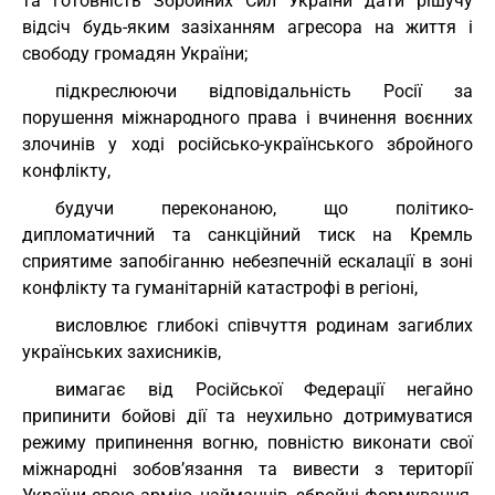
та готовність Збройних Сил України дати рішучу
відсіч будь-яким зазіханням агресора на життя і
свободу громадян України;
підкреслюючи відповідальність Росії за
порушення міжнародного права і вчинення воєнних
злочинів у ході російсько-українського збройного
конфлікту,
будучи переконаною, що політико-
дипломатичний та санкційний тиск на Кремль
сприятиме запобіганню небезпечній ескалації в зоні
конфлікту та гуманітарній катастрофі в регіоні,
висловлює глибокі співчуття родинам загиблих
українських захисників,
вимагає від Російської Федерації негайно
припинити бойові дії та неухильно дотримуватися
режиму припинення вогню, повністю виконати свої
міжнародні зобов’язання та вивести з території