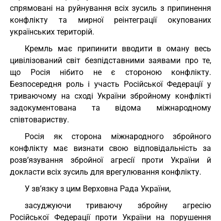
спрямовані на руйнування всіх зусиль з припинення
конфлікту та мирної реінтеграції окупованих
українських територій.
Кремль має припинити вводити в оману весь
цивілізований світ безпідставними заявами про те,
що Росія нібито не є стороною конфлікту.
Безпосередня роль і участь Російської Федерації у
триваючому на сході України збройному конфлікті
задокументована та відома міжнародному
співтовариству.
Росія як сторона міжнародного збройного
конфлікту має визнати свою відповідальність за
розв’язування збройної агресії проти України й
докласти всіх зусиль для врегулювання конфлікту.
У зв’язку з цим Верховна Рада України,
засуджуючи триваючу збройну агресію
Російської Федерації проти України на порушення