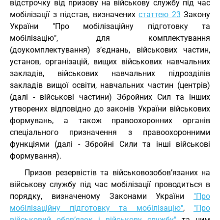
відстрочку від призову на військову службу під час
мобілізації з підстав, визначених
статтею 23
Закону
України "Про мобілізаційну підготовку та
мобілізацію", для комплектування
(доукомплектування) з’єднань, військових частин,
установ, організацій, вищих військових навчальних
закладів, військових навчальних підрозділів
закладів вищої освіти, навчальних частин (центрів)
(далі - військові частини) Збройних Сил та інших
утворених відповідно до законів України військових
формувань, а також правоохоронних органів
спеціального призначення з правоохоронними
функціями (далі - Збройні Сили та інші військові
формування).
Призов резервістів та військовозобов’язаних на
військову службу під час мобілізації проводиться в
порядку, визначеному Законами України
"Про
мобілізаційну підготовку та мобілізацію"
,
"Про
військовий обов’язок і військову службу"
та цим