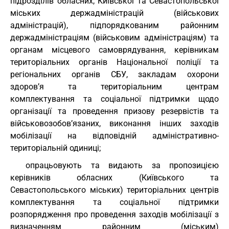
підрозділів обласних, Київської та Севастопольської
міських держадміністрацій (військових
адміністрацій), підпорядкованим районним
держадміністраціям (військовим адміністраціям) та
органам місцевого самоврядування, керівникам
територіальних органів Національної поліції та
регіональних органів СБУ, закладам охорони
здоров’я та територіальним центрам
комплектування та соціальної підтримки щодо
організації та проведення призову резервістів та
військовозобов’язаних, виконання інших заходів
мобілізації на відповідній адміністративно-
територіальній одиниці;
опрацьовують та видають за пропозицією
керівників обласних (Київського та
Севастопольського міських) територіальних центрів
комплектування та соціальної підтримки
розпорядження про проведення заходів мобілізації з
визначенням районним (міським)