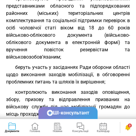
представниками обласного та підпорядкованих
районних (міських) територіальних центрів
комплектування та соціальної підтримки перевірок в
осіб чоловічої статі віком від 18 до 60 років
військово-облікового документа (військово-
облікового документа в електронній формі) та
вручення повісток резервістам та
військовозобов’язаним;
беруть участь у засіданнях Ради оборони області
щодо виконання заходів мобілізації, в обговоренні
проблемних питань та шляхів їх вирішення;
контролюють виконання заходів оповіщення,
збору, призову та відправлення призваних на
військову службу під час мобілізації громадян до
ШІ-консультант
місць проходження військової служби;
інформують керівництво обласної, Київської та
0
Севастопольської міської держадміністрації
Документи
Головна
Новини
Консультації
Календар
Сервіси