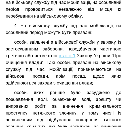
на військову службу під час мобілізації, на особливий
період проводиться незалежно від місця їх
перебування на військовому обліку.
4. На військову службу під час мобілізації, на
особливий період можуть бути призвані:
особи, звільнені з військової служби у зв’язку із
застосуванням заборони, передбаченої частиною
третьою або четвертою
статті 1
Закону України "Про
очищення влади". Такі особи, призвані на військову
службу під час мобілізації, призначаються на
військові посади, крім посад, щодо яких
здійснюються заходи з очищення влади;
особи, яких раніше було засуджено до
позбавлення волі, обмеження волі, арешту чи
виправних робіт за вчинення кримінального
проступку, нетяжкого злочину, у тому числі із
звільненням від відбування покарання, тяжкого
злочину, крім тих, які були засуджені за вчинення