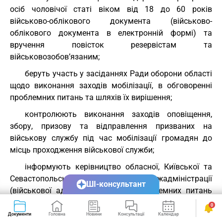
осіб чоловічої статі віком від 18 до 60 років
військово-облікового документа (військово-
облікового документа в електронній формі) та
вручення повісток резервістам та
військовозобов’язаним;
беруть участь у засіданнях Ради оборони області
щодо виконання заходів мобілізації, в обговоренні
проблемних питань та шляхів їх вирішення;
контролюють виконання заходів оповіщення,
збору, призову та відправлення призваних на
військову службу під час мобілізації громадян до
місць проходження військової служби;
інформують керівництво обласної, Київської та
Севастопольської міської держадміністрації
ШІ-консультант
(військової адміністрації) щодо проблемних питань
виконання заходів мобілізації, призову резервістів та
0
військовозобов’язаних на адміністративній території
Документи
Головна
Новини
Консультації
Календар
Сервіси