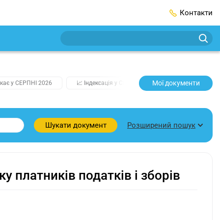
Контакти
Мої документи
кає у СЕРПНІ 2026
📈 Індексація у СЕРПНІ
2️⃣0️⃣2️⃣7️⃣ Усі клю
Розширений пошук
Шукати документ
у платників податків і зборів