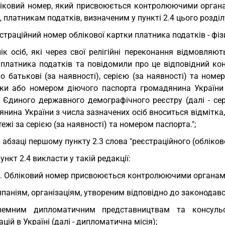
іковий номер, який присвоюється контролюючими органам
, платникам податків, визначеним у пункті 2.4 цього розділ
страційний номер облікової картки платника податків - фіз
ік осіб, які через свої релігійні переконання відмовляю
 платника податків та повідомили про це відповідний ко
по батькові (за наявності), серією (за наявності) та но
ки або номером діючого паспорта громадянина України
в Єдиного державного демографічного реєстру (далі - сер
нина України з числа зазначених осіб вноситься відмітка
тежі за серією (за наявності) та номером паспорта.";
в абзаці першому пункту 2.3 слова "реєстраційного (обліков
пункт 2.4 викласти у такій редакції:
4. Обліковий номер присвоюється контролюючими органами 
паніям, організаціям, утвореним відповідно до законодав
оземним дипломатичним представництвам та консуль
ацій в Україні (далі - дипломатична місія);