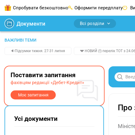
Спробувати безкоштовно
Оформити передплату
Ви
Документи
Всі розділи
ВАЖЛИВІ ТЕМИ
🔉Підсумки тижня. 27-31 липня
💔 НОВИЙ (!) перелік ТОТ з 24.06
Поставити запитання
фахівцям редакції «Дебет-Кредит»
Моє запитання
Про 
Усі документи
Мініст