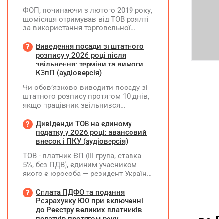
ФОП, починаючи з лютого 2019 року,
щомісяця отримував від ТОВ роялті
за використання торговельної
марки. Усі отримані суми ФОП
включав до доходу платника ЄП та
Виведення посади зі штатного
оподатковував за ставкою 5%.
розпису у 2026 році після
Водночас ТОВ при виплаті роялті не
звільнення: терміни та вимоги
утримувало ПДФО та ВЗ. Як зараз
КЗпП (аудіоверсія)
можна виправити цю ситуацію? Чи
Чи обов’язково виводити посаду зі
потрібно відображати отримані суми
штатного розпису протягом 10 днів,
у декларації "єдинника" за II квартал
якщо працівник звільнився
2026 року? Чи можуть виникнути
(розрахувався)?
питання з боку ДПС, якщо цього не
Дивіденди ТОВ на єдиному
зробити?
податку у 2026 році: авансовий
внесок і ПКУ (аудіоверсія)
ТОВ - платник ЄП (ІІІ група, ставка
5%, без ПДВ), єдиним учасником
якого є юрособа — резидент України,
у 2026 році планує розподілити та
виплатити дивіденди за рахунок
Сплата ПДФО та подання
нерозподіленого прибутку 2024–
Розрахунку ЮО при включенні
2025 років у сумі 15 млн грн. Які
до Реєстру великих платників
податкові наслідки виникають у
податків протягом року