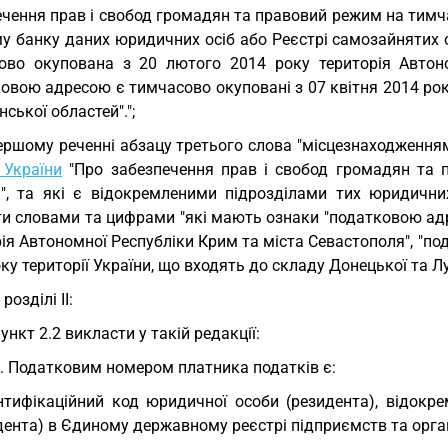
чення прав і свобод громадян та правовий режим на тимча
у банку даних юридичних осіб або Реєстрі самозайнятих 
ово окупована з 20 лютого 2014 року територія Автон
овою адресою є тимчасово окуповані з 07 квітня 2014 рок
нської областей".";
ершому реченні абзацу третього слова "місцезнаходженням
 України
"Про забезпечення прав і свобод громадян та п
и", та які є відокремленими підрозділами тих юридичних
ти словами та цифрами "які мають ознаки "податковою ад
ія Автономної Республіки Крим та міста Севастополя", "п
ку території України, що входять до складу Донецької та Лу
 розділі II:
пункт 2.2 викласти у такій редакції:
2. Податковим номером платника податків є:
нтифікаційний код юридичної особи (резидента), відокр
ента) в Єдиному державному реєстрі підприємств та органі