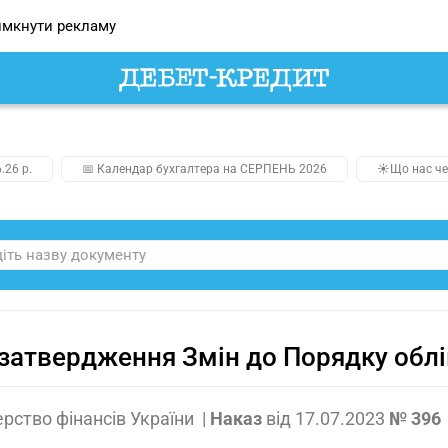
мкнути рекламу
.26 р.
📅 Календар бухгалтера на СЕРПЕНЬ 2026
☀️Що нас че
затвердження Змін до Порядку облік
ерство фінансів України
|
Наказ
від
17.07.2023
№ 396