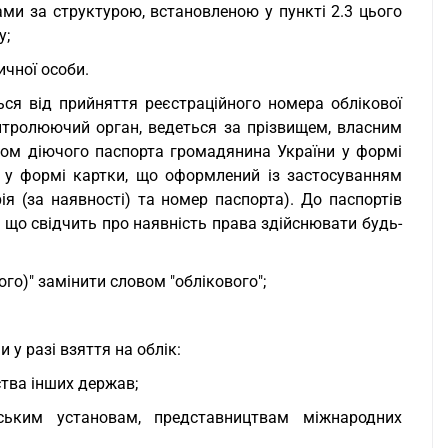
и за структурою, встановленою у пункті 2.3 цього
у;
ичної особи.
ться від прийняття реєстраційного номера облікової
нтролюючий орган, ведеться за прізвищем, власним
мером діючого паспорта громадянина України у формі
 у формі картки, що оформлений із застосуванням
ія (за наявності) та номер паспорта). До паспортів
, що свідчить про наявність права здійснювати будь-
ого)" замінити словом "облікового";
у разі взяття на облік:
ства інших держав;
ським установам, представництвам міжнародних