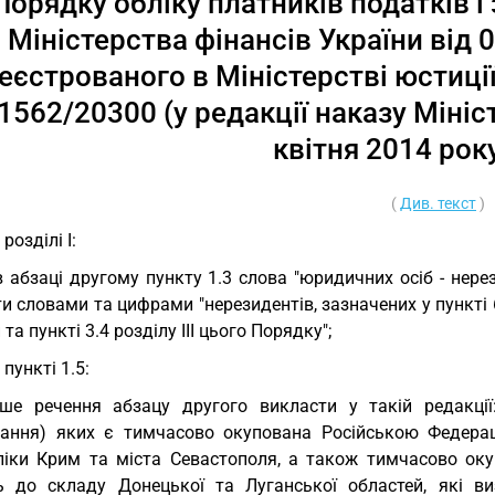
Порядку обліку платників податків 
Міністерства фінансів України від 
еєстрованого в Міністерстві юстиції
1562/20300 (у редакції наказу Мініст
квітня 2014 рок
(
Див. текст
)
 розділі I:
в абзаці другому пункту 1.3 слова "юридичних осіб - нере
и словами та цифрами "нерезидентів, зазначених у пункті
 та пункті 3.4 розділу III цього Порядку";
 пункті 1.5:
ше речення абзацу другого викласти у такій редакції
ання) яких є тимчасово окупована Російською Федерац
ліки Крим та міста Севастополя, а також тимчасово окуп
ь до складу Донецької та Луганської областей, які в