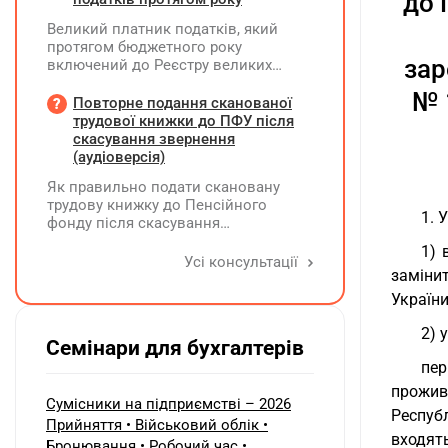
до 
ТОВ-емітента?
Великий платник податків, який
протягом бюджетного року
зар
включений до Реєстру великих
платників податків, сплачує ПДФО
№ 
за місцем попереднього обліку, а
Повторне подання сканованої
Податковий розрахунок подає за
трудової книжки до ПФУ після
новим (основним) місцем обліку
скасування звернення
(аудіоверсія)
Як правильно подати скановану
трудову книжку до Пенсійного
1. У
фонду після скасування
попереднього звернення через
1) 
відсутність підпису на титульній
Усі консультації
замінит
сторінці — надсилати лише
виправлену сторінку чи всю трудову
України
книжку заново?
2) у
Семінари для бухгалтерів
пер
прожив
Сумісники на підприємстві – 2026
Респуб
Прийняття • Військовий облік •
входят
Бронювання • Робочий час •