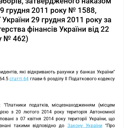
і зборів, затвердженого наказом
09 грудня 2011 року № 1588,
 України 29 грудня 2011 року за
ерства фінансів України від 22
у № 462)
зидентів, які відкривають рахунки у банках України"
 64.5
статті 64
глави 6 розділу II Податкового кодексу
: "Платники податків, місцезнаходженням (місцем
ією з 20 лютого 2014 року територія Автономної
овані з 07 квітня 2014 року території України, що
изнані такими відповідно до
Закону України
"Про