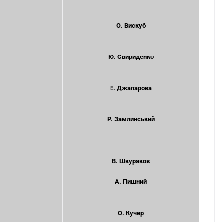
О. Вискуб
Ю. Свириденко
Е. Джапарова
Р. Замлинський
В. Шкураков
А. Пишний
О. Кучер