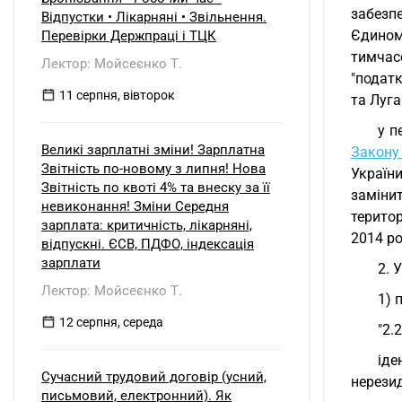
забезпе
Відпустки • Лікарняні • Звільнення.
Єдином
Перевірки Держпраці і ТЦК
тимчас
Лектор: Мойсеєнко Т.
"податк
11 серпня, вівторок
та Луга
у п
Великі зарплатні зміни! Зарплатна
Закону
Звітність по-новому з липня! Нова
Україн
Звітність по квоті 4% та внеску за її
заміни
невиконання! Зміни Середня
територ
зарплата: критичність, лікарняні,
2014 ро
відпускні. ЄСВ, ПДФО, індексація
зарплати
2. У
Лектор: Мойсеєнко Т.
1) 
12 серпня, середа
"2.
іде
Сучасний трудовий договір (усний,
нерезид
письмовий, електронний). Як