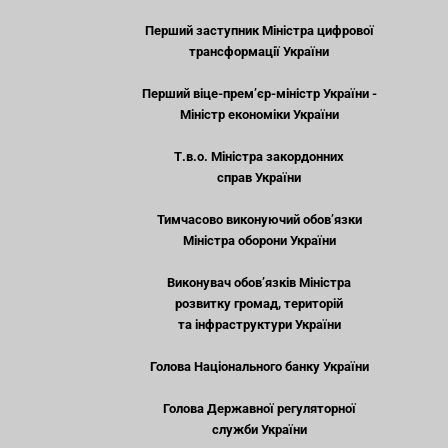
Перший заступник Міністра цифрової
трансформації України
Перший віце-прем’єр-міністр України -
Міністр економіки України
Т.в.о. Міністра закордонних
справ України
Тимчасово виконуючий обов’язки
Міністра оборони України
Виконувач обов’язків Міністра
розвитку громад, територій
та інфраструктури України
Голова Національного банку України
Голова Державної регуляторної
служби України