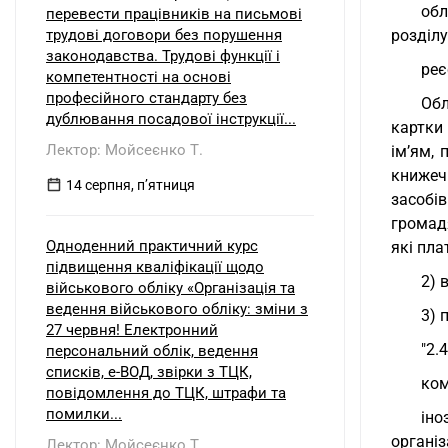
обл
перевести працівників на письмові
трудові договори без порушення
розділу
законодавства. Трудові функції і
реє
компетентності на основі
професійного стандарту без
Обл
дублювання посадової інструкції...
картки
Лектор: Мойсеєнко Т.
ім’ям, 
книжеч
14 серпня, пʼятниця
засобі
громадя
Одноденний практичний курс
які пла
підвищення кваліфікації щодо
2) 
військового обліку «Організація та
ведення військового обліку: зміни з
3) 
27 червня! Електронний
"2.
персональний облік, ведення
списків, е-ВОД, звірки з ТЦК,
ком
повідомлення до ТЦК, штрафи та
помилки...
ін
організ
Лектор: Мойсеєнко Т.