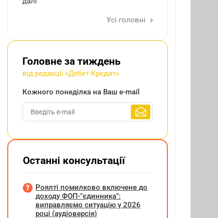
далі
Усі головні
Головне за тиждень
від редакції «Дебет-Кредит»
Кожного понеділка на Ваш e-mail
Останні консультації
Роялті помилково включене до
доходу ФОП-"єдинника":
виправляємо ситуацію у 2026
році (аудіоверсія)