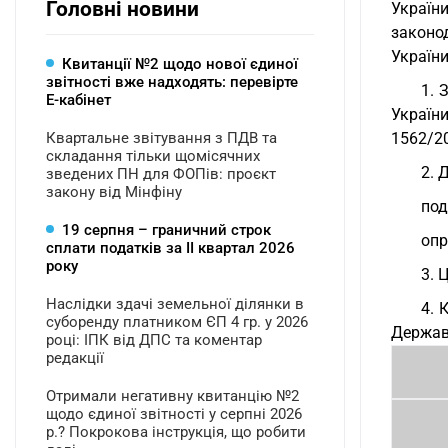
Головні новини
України
законо
Україн
Квитанції №2 щодо нової єдиної
звітності вже надходять: перевірте
1. 
Е-кабінет
Україн
Квартальне звітування з ПДВ та
1562/20
складання тільки щомісячних
2. 
зведених ПН для ФОПів: проєкт
закону від Мінфіну
под
19 серпня – граничний строк
опр
сплати податків за ІI квартал 2026
року
3. 
Наслідки здачі земельної ділянки в
4. 
суборенду платником ЄП 4 гр. у 2026
Держав
році: ІПК від ДПС та коментар
редакції
Отримали негативну квитанцію №2
щодо єдиної звітності у серпні 2026
р.? Покрокова інструкція, що робити