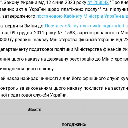
", Закону України від 12 січня 2023 року
№ 2888-IХ
"Про вне
давчих актів України щодо платіжних послуг" та підпунк
и, затвердженого
постановою Кабінету Міністрів України ві
Затвердити Зміни до
Порядку обліку платників податків і з
и від 09 грудня 2011 року № 1588, зареєстрованого в Мін
300 (у редакції наказу Міністерства фінансів України від 
Департаменту податкової політики Міністерства фінансів У
ання цього наказу на державну реєстрацію до Міністерства
илюднення цього наказу.
Цей наказ набирає чинності з дня його офіційного опубліку
Контроль за виконанням цього наказу покласти на заступни
ної податкової служби України.
Міністр
ПОГОДЖЕНО: