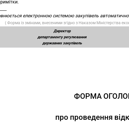
Примітки.
____
овнюється електронною системою закупівель автоматично
( Форма із змінами, внесеними згідно з Наказом Міністерства еко
Директор
департаменту регулювання
державних закупівель
ФОРМА ОГОЛ
про проведення відк