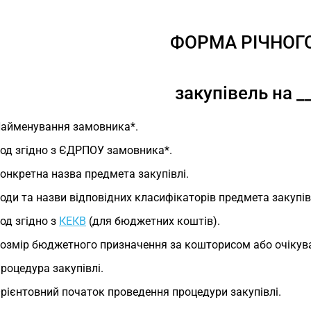
ФОРМА РІЧНОГ
закупівель на __
Найменування замовника*.
Код згідно з ЄДРПОУ замовника*.
Конкретна назва предмета закупівлі.
Коди та назви відповідних класифікаторів предмета закупівл
Код згідно з
КЕКВ
(для бюджетних коштів).
Розмір бюджетного призначення за кошторисом або очікува
Процедура закупівлі.
Орієнтовний початок проведення процедури закупівлі.