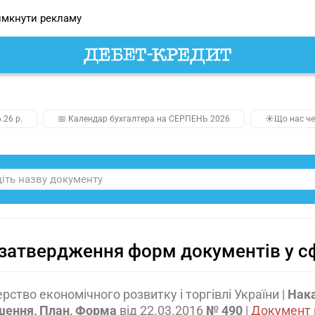
мкнути рекламу
.26 р.
📅 Календар бухгалтера на СЕРПЕНЬ 2026
☀️Що нас че
затвердження форм документів у сф
ерство економічного розвитку і торгівлі України
|
Нака
шення, План, Форма
від
22.03.2016
№ 490
|
Документ 