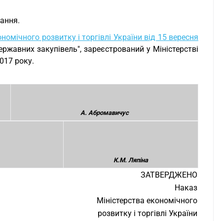
вання.
номічного розвитку і торгівлі України від 15 вересня
ржавних закупівель", зареєстрований у Міністерстві
017 року.
А. Абромавичус
К.М. Ляпіна
ЗАТВЕРДЖЕНО
Наказ
Міністерства економічного
розвитку і торгівлі України