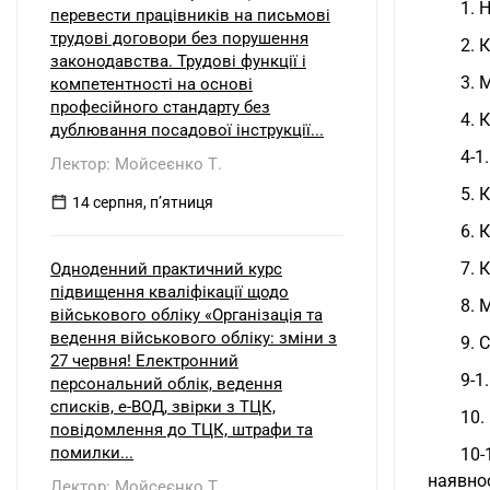
1. 
перевести працівників на письмові
трудові договори без порушення
2. 
законодавства. Трудові функції і
3. 
компетентності на основі
професійного стандарту без
4. 
дублювання посадової інструкції...
4-1
Лектор: Мойсеєнко Т.
5. 
14 серпня, пʼятниця
6. 
7. 
Одноденний практичний курс
підвищення кваліфікації щодо
8. 
військового обліку «Організація та
ведення військового обліку: зміни з
9. 
27 червня! Електронний
9-1
персональний облік, ведення
списків, е-ВОД, звірки з ТЦК,
10.
повідомлення до ТЦК, штрафи та
помилки...
10-
наявнос
Лектор: Мойсеєнко Т.