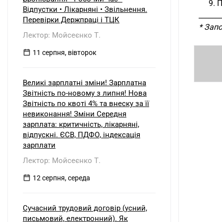
9. 
Відпустки • Лікарняні • Звільнення.
______
Перевірки Держпраці і ТЦК
* Зап
Лектор: Мойсеєнко Т.
11 серпня, вівторок
Великі зарплатні зміни! Зарплатна
Звітність по-новому з липня! Нова
Звітність по квоті 4% та внеску за її
невиконання! Зміни Середня
зарплата: критичність, лікарняні,
відпускні. ЄСВ, ПДФО, індексація
зарплати
Лектор: Мойсеєнко Т.
12 серпня, середа
Сучасний трудовий договір (усний,
письмовий, електронний). Як