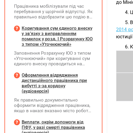
до Міні
Працівника мобілізували під час
перебування у щорічній відпустці. Як
4. 
правильно відобразити цю подію в
кадровому, табельному,
5. 
бухгалтерському обліку та
Коригування сум єдиного внеску
2014 р
податковій звітності?
у зв’язку з виправленням
юстиції
помилок у розд. І Розрахунку ЮО
з типом «Уточнюючий»
6. 
Заповнення Розрахунку ЮО з типом
«Уточнюючий» при коригуванні сум
єдиного внеску проводиться на
підставі Додатку Д1 до Розрахунку
ЮО з використанням типів
Оформлення відрядження
нарахувань 2 та 3. Додатки,
дистанційного працівника при
інформація щодо яких не
вибутті з-за кордону
коригується, у рядку 06 не
(аудіоверсія)
вказуються та не подаються
Як правильно документально
оформити відрядження працівника,
якщо в наказі вказано місто роботи
в Україні, але виліт фактично
відбувся з іншої країни (де
Виплати, окрім допомоги від
працівник працював дистанційно),
ПФУ, у разі смерті працівника
та чи впливає ця розбіжність на
(аудіоверсія)