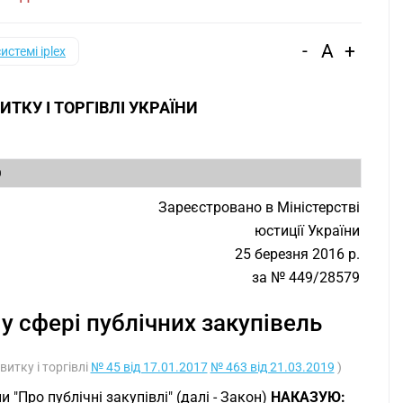
-
A
+
системі iplex
ТКУ І ТОРГІВЛІ УКРАЇНИ
0
Зареєстровано в Міністерстві
юстиції України
25 березня 2016 р.
за № 449/28579
 сфері публічних закупівель
итку і торгівлі
№ 45 від 17.01.2017
№ 463 від 21.03.2019
)
и "Про публічні закупівлі" (далі - Закон)
НАКАЗУЮ: