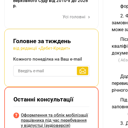
Верховного Суду від 2010-х до 2026
р.
фор
2. 
Усі головні
замовни
може з
Пі
Головне за тиждень
кваліф
від редакції «Дебет-Кредит»
докумен
Кожного понеділка на Ваш e-mail
( Абз
Дод
переви
річного
Останні консультації
Під
заповню
Оформлення та облік мобілізації
працівника під час перебування
3. 
у відпустці (аудіоверсія)