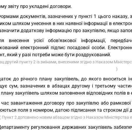
му звіту про укладені договори.
Формами документів, зазначених у пункті 1 цього наказу
ком шляхом унесення в них наявної інформації в електронн
азначити додаткову інформацію про закупівлю, якщо запов
сля внесення усієї обов’язкової інформації, перед
ікований електронний підпис посадової особи. Електрон
т, який у разі потреби може бути роздрукований.
ац другий пункту 2 із змінами, внесеними згідно з Наказом Міністер
)
аток до річного плану закупівель, до якого вноситься ін
щує сум, зазначених в абзацах другому і третьому части
 плану закупівель шляхом заповнення відповідних полів в 
 час завантаження договору про закупівлю або рамкової 
ються поля з номером, датою підписання та строком дії д
( Пункт 2 доповнено новим абзацом згідно з Наказом Міністерства е
Департаменту регулювання державних закупівель забезпе