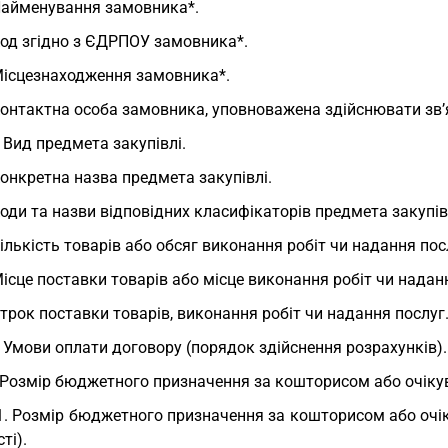
Найменування замовника*.
Код згідно з ЄДРПОУ замовника*.
Місцезнаходження замовника*.
Контактна особа замовника, уповноважена здійснювати зв’
. Вид предмета закупівлі.
Конкретна назва предмета закупівлі.
Коди та назви відповідних класифікаторів предмета закупівлі
Кількість товарів або обсяг виконання робіт чи надання пос
Місце поставки товарів або місце виконання робіт чи надан
Строк поставки товарів, виконання робіт чи надання послуг
. Умови оплати договору (порядок здійснення розрахунків).
 Розмір бюджетного призначення за кошторисом або очікув
1. Розмір бюджетного призначення за кошторисом або очіку
ті).