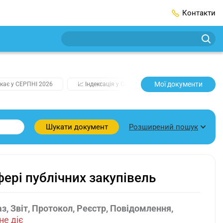
Контакти
Мої документи
кає у СЕРПНІ 2026
📈 Індексація у СЕРПНІ
2️⃣0️⃣2️⃣7️⃣ Усі клю
Розширений пошук
Шукати документ
ері публічних закупівель
з, Звіт, Протокол, Реєстр, Повідомлення,
не діє