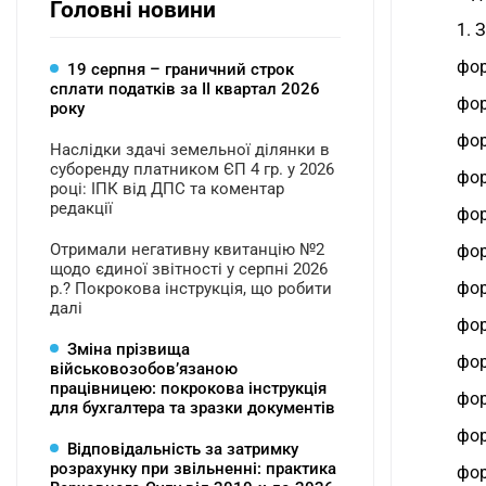
Головні новини
1. 
фор
19 серпня – граничний строк
сплати податків за ІI квартал 2026
фор
року
фор
Наслідки здачі земельної ділянки в
суборенду платником ЄП 4 гр. у 2026
фор
році: ІПК від ДПС та коментар
редакції
фор
Отримали негативну квитанцію №2
фор
щодо єдиної звітності у серпні 2026
фор
р.? Покрокова інструкція, що робити
далі
фор
Зміна прізвища
фор
військовозобов’язаною
працівницею: покрокова інструкція
фор
для бухгалтера та зразки документів
фор
Відповідальність за затримку
розрахунку при звільненні: практика
фор