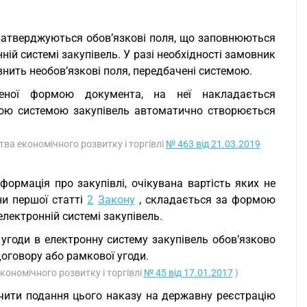
, затверджуються обов’язкові поля, що заповнюються
ій системі закупівель. У разі необхідності замовник
нить необов’язкові поля, передбачені системою.
баченої формою документа, на неї накладається
ною системою закупівель автоматично створюється
ства економічного розвитку і торгівлі
№ 463 від 21.03.2019
формація про закупівлі, очікувана вартість яких не
ни першої статті
2
Закону
, складається за формою
електронній системі закупівель.
угоди в електронну систему закупівель обов’язково
оговору або рамкової угоди.
кономічного розвитку і торгівлі
№ 45 від 17.01.2017
)
чити подання цього наказу на державну реєстрацію