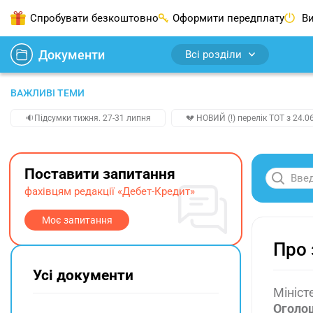
Спробувати безкоштовно
Оформити передплату
Ви
Документи
Всі розділи
ВАЖЛИВІ ТЕМИ
🔉Підсумки тижня. 27-31 липня
💔 НОВИЙ (!) перелік ТОТ з 24.06
Поставити запитання
фахівцям редакції «Дебет-Кредит»
Моє запитання
Про 
Усі документи
Мініст
Оголо