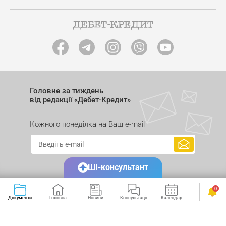
Головне за тиждень
від редакції «Дебет-Кредит»
Кожного понеділка на Ваш e-mail
ШІ-консультант
0
Документи
Головна
Новини
Консультації
Календар
Сервіси