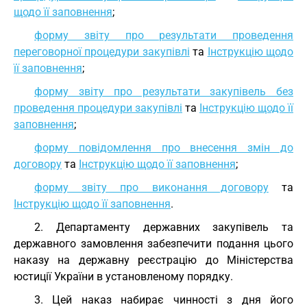
щодо її заповнення
;
форму звіту про результати проведення
переговорної процедури закупівлі
та
Інструкцію щодо
її заповнення
;
форму звіту про результати закупівель без
проведення процедури закупівлі
та
Інструкцію щодо її
заповнення
;
форму повідомлення про внесення змін до
договору
та
Інструкцію щодо її заповнення
;
форму звіту про виконання договору
та
Інструкцію щодо її заповнення
.
2. Департаменту державних закупівель та
державного замовлення забезпечити подання цього
наказу на державну реєстрацію до Міністерства
юстиції України в установленому порядку.
3. Цей наказ набирає чинності з дня його