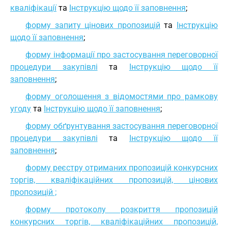
кваліфікації
та
Інструкцію щодо її заповнення
;
форму запиту цінових пропозицій
та
Інструкцію
щодо її заповнення
;
форму інформації про застосування переговорної
процедури закупівлі
та
Інструкцію щодо її
заповнення
;
форму оголошення з відомостями про рамкову
угоду
та
Інструкцію щодо її заповнення
;
форму обґрунтування застосування переговорної
процедури закупівлі
та
Інструкцію щодо її
заповнення
;
форму реєстру отриманих пропозицій конкурсних
торгів, кваліфікаційних пропозицій, цінових
пропозицій ;
форму протоколу розкриття пропозицій
конкурсних торгів, кваліфікаційних пропозицій,