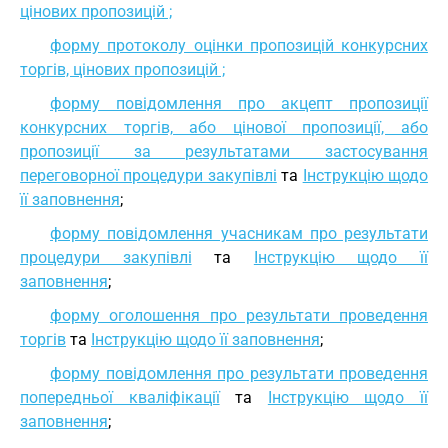
цінових пропозицій ;
форму протоколу оцінки пропозицій конкурсних
торгів, цінових пропозицій ;
форму повідомлення про акцепт пропозиції
конкурсних торгів, або цінової пропозиції, або
пропозиції за результатами застосування
переговорної процедури закупівлі
та
Інструкцію щодо
її заповнення
;
форму повідомлення учасникам про результати
процедури закупівлі
та
Інструкцію щодо її
заповнення
;
форму оголошення про результати проведення
торгів
та
Інструкцію щодо її заповнення
;
форму повідомлення про результати проведення
попередньої кваліфікації
та
Інструкцію щодо її
заповнення
;