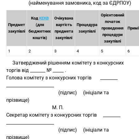
                  (найменування замовника, код за ЄДРПОУ)
Орієнтовний
Код
КЕКВ
Очікувана
початок
Предмет
(для
вартість
Процедура
проведення
Примі
закупівлі
бюджетних
предмета
закупівлі
процедури
коштів)
закупівлі
закупівлі
1
2
3
4
5
6
     Затверджений рішенням комітету з конкурсних 
торгів від _______ № _____ .
Голова комітету з конкурсних торгів       ________     
______________________
                                          (підпис)     (ініціали та 
прізвище)
                                     М. П.
Секретар комітету з конкурсних торгів     ________     
______________________
                                          (підпис)     (ініціали та 
прізвище)