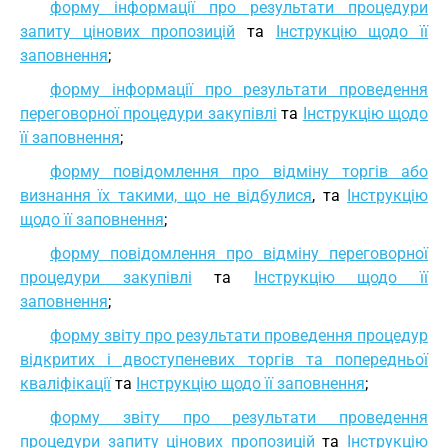
форму інформації про результати процедури
запиту цінових пропозицій
та
Інструкцію щодо її
заповнення
;
форму інформації про результати проведення
переговорної процедури закупівлі
та
Інструкцію щодо
її заповнення
;
форму повідомлення про відміну торгів або
визнання їх такими, що не відбулися
, та
Інструкцію
щодо її заповнення
;
форму повідомлення про відміну переговорної
процедури закупівлі
та
Інструкцію щодо її
заповнення
;
форму звіту про результати проведення процедур
відкритих і двоступеневих торгів та попередньої
кваліфікації
та
Інструкцію щодо її заповнення
;
форму звіту про результати проведення
процедури запиту цінових пропозицій
та
Інструкцію