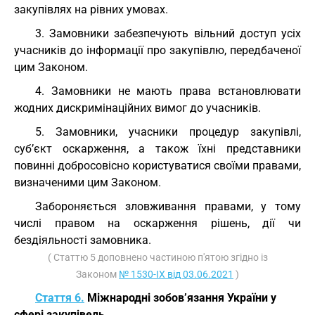
закупівлях на рівних умовах.
3. Замовники забезпечують вільний доступ усіх
учасників до інформації про закупівлю, передбаченої
цим Законом.
4. Замовники не мають права встановлювати
жодних дискримінаційних вимог до учасників.
5. Замовники, учасники процедур закупівлі,
суб’єкт оскарження, а також їхні представники
повинні добросовісно користуватися своїми правами,
визначеними цим Законом.
Забороняється зловживання правами, у тому
числі правом на оскарження рішень, дії чи
бездіяльності замовника.
( Статтю 5 доповнено частиною п'ятою згідно із
Законом
№ 1530-IX від 03.06.2021
)
Стаття 6.
Міжнародні зобов’язання України у
сфері закупівель