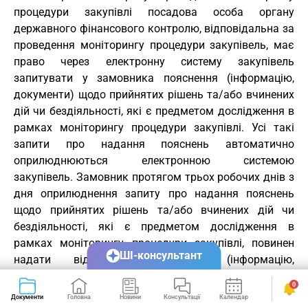
процедури закупівлі посадова особа органу
державного фінансового контролю, відповідальна за
проведення моніторингу процедури закупівель, має
право через електронну систему закупівель
запитувати у замовника пояснення (інформацію,
документи) щодо прийнятих рішень та/або вчинених
дій чи бездіяльності, які є предметом дослідження в
рамках моніторингу процедури закупівлі. Усі такі
запити про надання пояснень автоматично
оприлюднюються електронною системою
закупівель. Замовник протягом трьох робочих днів з
дня оприлюднення запиту про надання пояснень
щодо прийнятих рішень та/або вчинених дій чи
бездіяльності, які є предметом дослідження в
рамках моніторингу процедури закупівлі, повинен
ШІ-консультант
надати відповідні пояснення (інформацію,
документи) через електронну систему закупівель.
0
Замовник у межах строку здійснення
Документи
Головна
Новини
Консультації
Календар
Сервіси