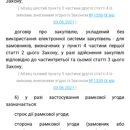
Закону;
( Абзац шостий пункту 5 частини другої статті 4 із
змінами, внесеними згідно із Законом
№ 1530-IX від
03.06.2021
)
договір про закупівлю, укладений без
використання електронної системи закупівель - для
замовників, визначених у пункті 4 частини першої
статті 2 цього Закону, у разі здійснення закупівлі
відповідно до частинтретьої та сьомої статті 3 цього
Закону;
( Абзац сьомий пункту 5 частини другої статті 4 із
змінами, внесеними згідно із Законом
№ 1530-IX від
03.06.2021
)
6) у разі застосування рамкової угоди
зазначається:
строк дії рамкової угоди;
сторона рамкової угоди (замовник або