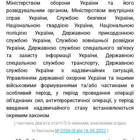
Міністерством оборони України та його
розвідувальним органом, Міністерством внутрішніх
справ України, Службою безпеки України,
Національною гвардією України, Національною
поліцією України, Державною прикордонною
службою України, Службою зовнішньої розвідки
України, Державною службою спеціального зв’язку
та захисту інформації України, Державною
спеціальною службою транспорту, Державною
службою України з надзвичайних ситуацій,
Управлінням державної охорони України та іншими
військовими формуваннями та/або частинами в
особливий період, у період проведення операції
об’єднаних сил, антитерористичної операції, у період
введення надзвичайного стану встановлюються
окремим законом.
( Частина дев'ята статті 3 із змінами, внесеними згідно
із Законом
№ 2526-IX від 16.08.2022
)