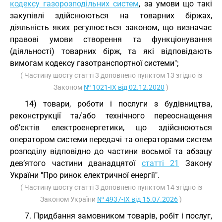
кодексу газорозподільних систем
, за умови що такі
закупівлі здійснюються на товарних біржах,
діяльність яких регулюється законом, що визначає
правові умови створення та функціонування
(діяльності) товарних бірж, та які відповідають
вимогам кодексу газотранспортної системи";
( Частину шосту статті 3 доповнено пунктом 13 згідно із
Законом
№ 1021-IX від 02.12.2020
)
14) товари, роботи і послуги з будівництва,
реконструкції та/або технічного переоснащення
об’єктів електроенергетики, що здійснюються
оператором системи передачі та операторами систем
розподілу відповідно до частини восьмої та абзацу
дев’ятого частини дванадцятої
статті 21
Закону
України "Про ринок електричної енергії".
( Частину шосту статті 3 доповнено пунктом 14 згідно із
Законом України
№ 4937-IX від 15.07.2026
)
7. Придбання замовником товарів, робіт і послуг,