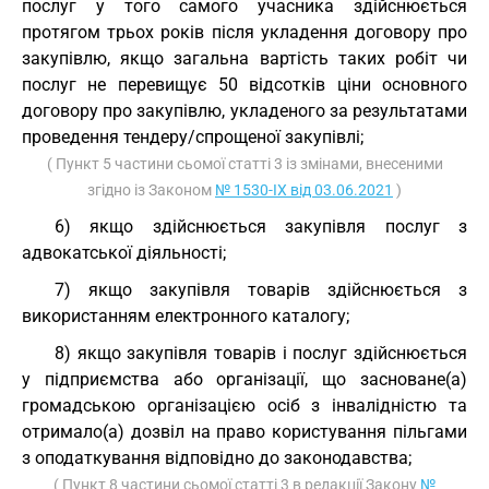
послуг у того самого учасника здійснюється
протягом трьох років після укладення договору про
закупівлю, якщо загальна вартість таких робіт чи
послуг не перевищує 50 відсотків ціни основного
договору про закупівлю, укладеного за результатами
проведення тендеру/спрощеної закупівлі;
( Пункт 5 частини сьомої статті 3 із змінами, внесеними
згідно із Законом
№ 1530-IX від 03.06.2021
)
6) якщо здійснюється закупівля послуг з
адвокатської діяльності;
7) якщо закупівля товарів здійснюється з
використанням електронного каталогу;
8) якщо закупівля товарів і послуг здійснюється
у підприємства або організації, що засноване(а)
громадською організацією осіб з інвалідністю та
отримало(а) дозвіл на право користування пільгами
з оподаткування відповідно до законодавства;
( Пункт 8 частини сьомої статті 3 в редакції Закону
№