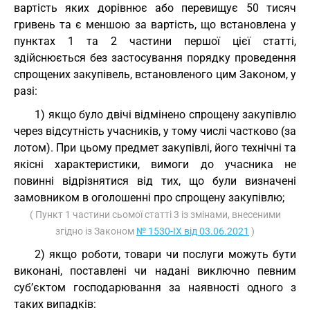
вартість яких дорівнює або перевищує 50 тисяч
гривень та є меншою за вартість, що встановлена у
пунктах 1 та 2 частини першої цієї статті,
здійснюється без застосування порядку проведення
спрощених закупівель, встановленого цим Законом, у
разі:
1) якщо було двічі відмінено спрощену закупівлю
через відсутність учасників, у тому числі частково (за
лотом). При цьому предмет закупівлі, його технічні та
якісні характеристики, вимоги до учасника не
повинні відрізнятися від тих, що були визначені
замовником в оголошенні про спрощену закупівлю;
( Пункт 1 частини сьомої статті 3 із змінами, внесеними
згідно із Законом
№ 1530-IX від 03.06.2021
)
2) якщо роботи, товари чи послуги можуть бути
виконані, поставлені чи надані виключно певним
суб’єктом господарювання за наявності одного з
таких випадків: