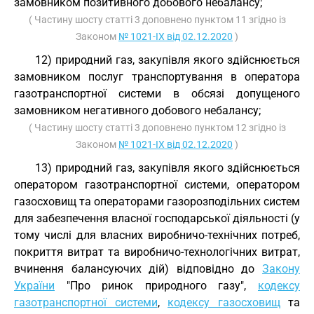
замовником позитивного добового небалансу;
( Частину шосту статті 3 доповнено пунктом 11 згідно із
Законом
№ 1021-IX від 02.12.2020
)
12) природний газ, закупівля якого здійснюється
замовником послуг транспортування в оператора
газотранспортної системи в обсязі допущеного
замовником негативного добового небалансу;
( Частину шосту статті 3 доповнено пунктом 12 згідно із
Законом
№ 1021-IX від 02.12.2020
)
13) природний газ, закупівля якого здійснюється
оператором газотранспортної системи, оператором
газосховищ та операторами газорозподільних систем
для забезпечення власної господарської діяльності (у
тому числі для власних виробничо-технічних потреб,
покриття витрат та виробничо-технологічних витрат,
вчинення балансуючих дій) відповідно до
Закону
України
"Про ринок природного газу",
кодексу
газотранспортної системи
,
кодексу газосховищ
та