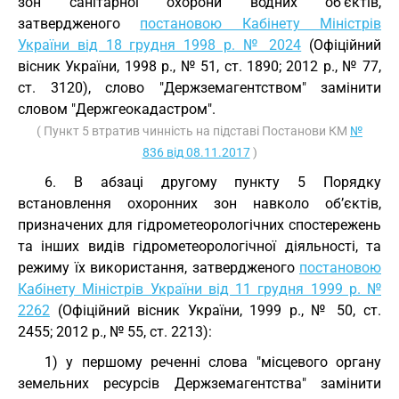
зон санітарної охорони водних об’єктів,
затвердженого
постановою Кабінету Міністрів
України від 18 грудня 1998 р. № 2024
(Офіційний
вісник України, 1998 р., № 51, ст. 1890; 2012 р., № 77,
ст. 3120), слово "Держземагентством" замінити
словом "Держгеокадастром".
( Пункт 5 втратив чинність на підставі Постанови КМ
№
836 від 08.11.2017
)
6. В абзаці другому пункту 5 Порядку
встановлення охоронних зон навколо об’єктів,
призначених для гідрометеорологічних спостережень
та інших видів гідрометеорологічної діяльності, та
режиму їх використання, затвердженого
постановою
Кабінету Міністрів України від 11 грудня 1999 р. №
2262
(Офіційний вісник України, 1999 р., № 50, ст.
2455; 2012 р., № 55, ст. 2213):
1) у першому реченні слова "місцевого органу
земельних ресурсів Держземагентства" замінити