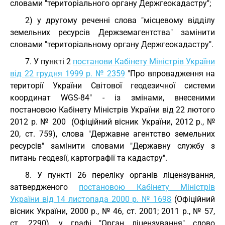
словами "територіального органу Держгеокадастру";
2) у другому реченні слова "місцевому відділу
земельних ресурсів Держземагентства" замінити
словами "територіальному органу Держгеокадастру".
7. У пункті 2
постанови Кабінету Міністрів України
від 22 грудня 1999 р. № 2359
"Про впровадження на
території України Світової геодезичної системи
координат WGS-84" - із змінами, внесеними
постановою Кабінету Міністрів України від 22 лютого
2012 р. № 200 (Офіційний вісник України, 2012 р., №
20, ст. 759), слова "Державне агентство земельних
ресурсів" замінити словами "Державну службу з
питань геодезії, картографії та кадастру".
8. У пункті 26 переліку органів ліцензування,
затвердженого
постановою Кабінету Міністрів
України від 14 листопада 2000 р. № 1698
(Офіційний
вісник України, 2000 р., № 46, ст. 2001; 2011 р., № 57,
ст. 2290), у графі "Орган ліцензування" слово