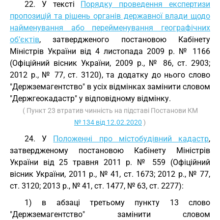
22. У тексті
Порядку проведення експертизи
пропозицій та рішень органів державної влади щодо
найменування або перейменування географічних
об’єктів
, затвердженого постановою Кабінету
Міністрів України від 4 листопада 2009 р. № 1166
(Офіційний вісник України, 2009 р., № 86, ст. 2903;
2012 р., № 77, ст. 3120), та додатку до нього слово
"Держземагентство" в усіх відмінках замінити словом
"Держгеокадастр" у відповідному відмінку.
( Пункт 23 втратив чинність на підставі Постанови КМ
№ 134 від 12.02.2020
)
24. У
Положенні про містобудівний кадастр
,
затвердженому постановою Кабінету Міністрів
України від 25 травня 2011 р. № 559 (Офіційний
вісник України, 2011 р., № 41, ст. 1673; 2012 р., № 77,
ст. 3120; 2013 р., № 41, ст. 1477, № 63, ст. 2277):
1) в абзаці третьому пункту 13 слово
"Держземагентство" замінити словом