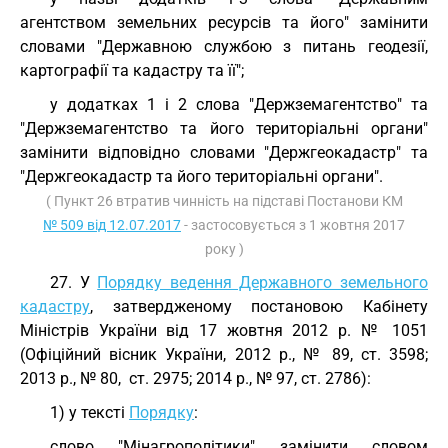
агентством земельних ресурсів та його" замінити
словами "Державною службою з питань геодезії,
картографії та кадастру та її";
у додатках 1 і 2 слова "Держземагентство" та
"Держземагентство та його територіальні органи"
замінити відповідно словами "Держгеокадастр" та
"Держгеокадастр та його територіальні органи".
( Пункт 26 втратив чинність на підставі Постанови КМ
№ 509 від 12.07.2017
- застосовується з 1 жовтня 2017
року )
27. У
Порядку ведення Державного земельного
кадастру
, затвердженому постановою Кабінету
Міністрів України від 17 жовтня 2012 р. № 1051
(Офіційний вісник України, 2012 р., № 89, ст. 3598;
2013 р., № 80, ст. 2975; 2014 р., № 97, ст. 2786):
1) у тексті
Порядку
:
слово "Мінагрополітики" замінити словом