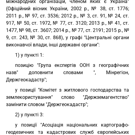
міжнародних організацій, членом яких є Україна"
(Офіційний вісник України, 2002 р., № 38, ст. 1776;
2011 р., № 97, ст. 3536; 2012 р., № 3, ст. 91, № 24, ст.
917, № 50, ст. 1972, № 77, ст. 3120; 2013 р., № 41, ст.
1477, № 98, ст. 3607; 2014 р., № 77, ст. 2191; 2015 р., №
9, ст. 243, № 30, ст. 868), у графі "Центральні органи
виконавчої влади, інші державні органи":
1) у пункті 1:
позицію "Група експертів ООН з географічних
назв" доповнити словами ", Мінрегіон,
Держгеокадастр";
у позиції "Комітет з житлового господарства та
землекористування" слово "Держземагентство"
замінити словом "Держгеокадастр";
2) у пункті 3:
у позиції "Асоціація національних картографо-
геодезичних та кадастрових служб європейських