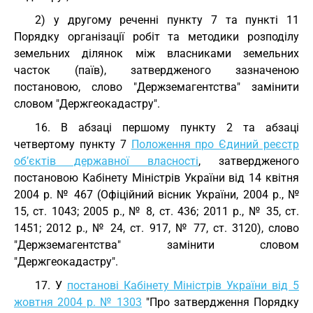
2) у другому реченні пункту 7 та пункті 11
Порядку організації робіт та методики розподілу
земельних ділянок між власниками земельних
часток (паїв), затвердженого зазначеною
постановою, слово "Держземагентства" замінити
словом "Держгеокадастру".
16. В абзаці першому пункту 2 та абзаці
четвертому пункту 7
Положення про Єдиний реєстр
об’єктів державної власності
, затвердженого
постановою Кабінету Міністрів України від 14 квітня
2004 р. № 467 (Офіційний вісник України, 2004 р., №
15, ст. 1043; 2005 р., № 8, ст. 436; 2011 р., № 35, ст.
1451; 2012 р., № 24, ст. 917, № 77, ст. 3120), слово
"Держземагентства" замінити словом
"Держгеокадастру".
17. У
постанові Кабінету Міністрів України від 5
жовтня 2004 р. № 1303
"Про затвердження Порядку