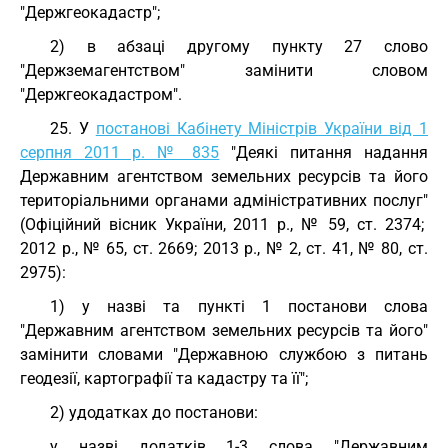
"Держгеокадастр";
2) в абзаці другому пункту 27 слово
"Держземагентством" замінити словом
"Держгеокадастром".
25. У
постанові Кабінету Міністрів України від 1
серпня 2011 р. № 835
"Деякі питання надання
Державним агентством земельних ресурсів та його
територіальними органами адміністративних послуг"
(Офіційний вісник України, 2011 р., № 59, ст. 2374;
2012 р., № 65, ст. 2669; 2013 р., № 2, ст. 41, № 80, ст.
2975):
1) у назві та пункті 1 постанови слова
"Державним агентством земельних ресурсів та його"
замінити словами "Державною службою з питань
геодезії, картографії та кадастру та її";
2) удодатках до постанови:
у назві додатків 1-3 слова "Державним