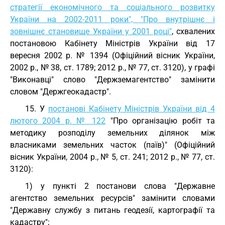
стратегії економічного та соціального розвитку
України на 2002-2011 роки", "Про внутрішнє і
зовнішнє становище України у 2001 році"
, схвалених
постановою Кабінету Міністрів України від 17
вересня 2002 р. № 1394 (Офіційний вісник України,
2002 р., № 38, ст. 1789; 2012 р., № 77, ст. 3120), у графі
"Виконавці" слово "Держземагентство" замінити
словом "Держгеокадастр".
15. У
постанові Кабінету Міністрів України від 4
лютого 2004 р. № 122
"Про організацію робіт та
методику розподілу земельних ділянок між
власниками земельних часток (паїв)" (Офіційний
вісник України, 2004 р., № 5, ст. 241; 2012 р., № 77, ст.
3120):
1) у пункті 2 постанови слова "Державне
агентство земельних ресурсів" замінити словами
"Державну службу з питань геодезії, картографії та
кадастру";