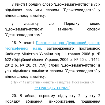
у тексті Порядку слово "Держземагентство" в усіх
відмінках замінити словом "Держгеокадастр" у
відповідному відмінку;
у додатку до Порядку слово
"Держземагентством" замінити словом
"Держгеокадастром".
18. У тексті
Положення про Державний реєстр
географічних назв
, затвердженого постановою
Кабінету Міністрів України від 11 травня 2006 р. №
622 (Офіційний вісник України, 2006 р., № 20, ст. 1442;
2012 р., № 20, ст. 759), слово "Держземагентство" в
усіх відмінках замінити словом "Держгеокадастр" у
відповідному відмінку.
( Пункт 19 втратив чинність на підставі Постанови КМ
№ 1198 від 17.11.2021
)
20. В абзаці першому підпункту 2 пункту 2
Порядку збирання, використання, поширення