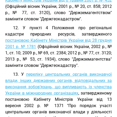
Кабінету Міністрів України від 6 травня 2001 р. № 452
(Офіційний вісник України, 2001 р., № 20, ст. 858; 2012
р., № 77, ст. 3120), слово "Держземагентством"
замінити словом "Держгеокадастром".
12. У пункті 4 Положення про регіональні
кадастри природних ресурсів, затвердженого
постановою Кабінету Міністрів України від 28 грудня
2001 р. № 1781
(Офіційний вісник України, 2002 р., №
1, ст. 10; 2009 р., № 69, ст. 2384; 2012 р., № 77, ст. 3120;
2013 р., № 53, ст. 1934), слово "Держземагентства"
замінити словом "Держгеокадастру".
13. У
переліку центральних органів виконавчої
влади, інших державних органів, відповідальних за
виконання зобов’язань, що випливають із членства
України в міжнародних організаціях
, затвердженому
постановою Кабінету Міністрів України від 13
вересня 2002 р. № 1371 "Про порядок участі
центральних органів виконавчої влади у діяльності