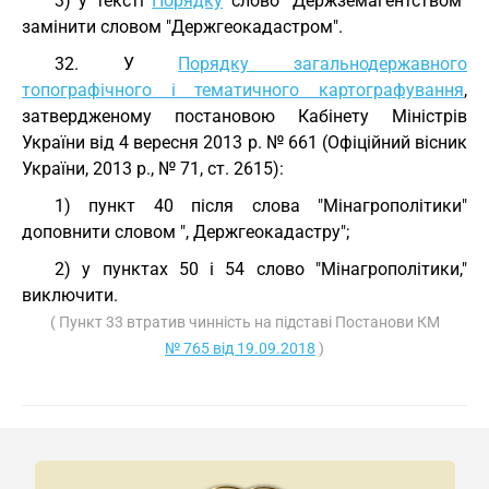
3) у тексті
Порядку
слово "Держземагентством"
замінити словом "Держгеокадастром".
32. У
Порядку загальнодержавного
топографічного і тематичного картографування
,
затвердженому постановою Кабінету Міністрів
України від 4 вересня 2013 р. № 661 (Офіційний вісник
України, 2013 р., № 71, ст. 2615):
1) пункт 40 після слова "Мінагрополітики"
доповнити словом ", Держгеокадастру";
2) у пунктах 50 і 54 слово "Мінагрополітики,"
виключити.
( Пункт 33 втратив чинність на підставі Постанови КМ
№ 765 від 19.09.2018
)