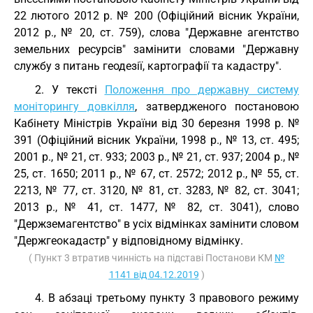
22 лютого 2012 р. № 200 (Офіційний вісник України,
2012 р., № 20, ст. 759), слова "Державне агентство
земельних ресурсів" замінити словами "Державну
службу з питань геодезії, картографії та кадастру".
2. У тексті
Положення про державну систему
моніторингу довкілля
, затвердженого постановою
Кабінету Міністрів України від 30 березня 1998 р. №
391 (Офіційний вісник України, 1998 р., № 13, ст. 495;
2001 р., № 21, ст. 933; 2003 р., № 21, ст. 937; 2004 р., №
25, ст. 1650; 2011 р., № 67, ст. 2572; 2012 р., № 55, ст.
2213, № 77, ст. 3120, № 81, ст. 3283, № 82, ст. 3041;
2013 р., № 41, ст. 1477, № 82, ст. 3041), слово
"Держземагентство" в усіх відмінках замінити словом
"Держгеокадастр" у відповідному відмінку.
( Пункт 3 втратив чинність на підставі Постанови КМ
№
1141 від 04.12.2019
)
4. В абзаці третьому пункту 3 правового режиму