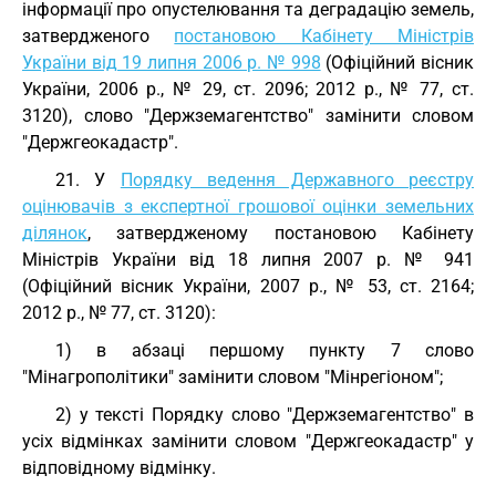
інформації про опустелювання та деградацію земель,
затвердженого
постановою Кабінету Міністрів
України від 19 липня 2006 р. № 998
(Офіційний вісник
України, 2006 р., № 29, ст. 2096; 2012 р., № 77, ст.
3120), слово "Держземагентство" замінити словом
"Держгеокадастр".
21. У
Порядку ведення Державного реєстру
оцінювачів з експертної грошової оцінки земельних
ділянок
, затвердженому постановою Кабінету
Міністрів України від 18 липня 2007 р. № 941
(Офіційний вісник України, 2007 р., № 53, ст. 2164;
2012 р., № 77, ст. 3120):
1) в абзаці першому пункту 7 слово
"Мінагрополітики" замінити словом "Мінрегіоном";
2) у тексті Порядку слово "Держземагентство" в
усіх відмінках замінити словом "Держгеокадастр" у
відповідному відмінку.