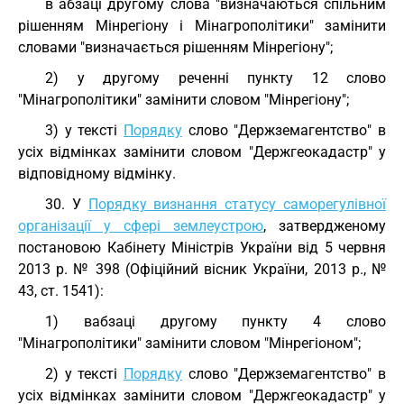
в абзаці другому слова "визначаються спільним
рішенням Мінрегіону і Мінагрополітики" замінити
словами "визначається рішенням Мінрегіону";
2) у другому реченні пункту 12 слово
"Мінагрополітики" замінити словом "Мінрегіону";
3) у тексті
Порядку
слово "Держземагентство" в
усіх відмінках замінити словом "Держгеокадастр" у
відповідному відмінку.
30. У
Порядку визнання статусу саморегулівної
організації у сфері землеустрою
, затвердженому
постановою Кабінету Міністрів України від 5 червня
2013 р. № 398 (Офіційний вісник України, 2013 р., №
43, ст. 1541):
1) вабзаці другому пункту 4 слово
"Мінагрополітики" замінити словом "Мінрегіоном";
2) у тексті
Порядку
слово "Держземагентство" в
усіх відмінках замінити словом "Держгеокадастр" у