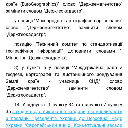
країн (EuroGeographics)" слово "Держземагентство"
замінити словом "Держгеокадастр";
у позиції "Міжнародна картографічна організація"
слово "Держземагентство" замінити словом
"Держгеокадастр";
позицію "Технічний комітет по стандартизації
географічної інформації" доповнити словами ",
Мінрегіон, Держгеокадастр";
3) у пункті 5 у позиції "Міждержавна рада з
геодезії, картографії та дистанційного зондування
Землі країн - учасниць СНД" слово
"Держземагентство" замінити словом
"Держгеокадастр".
14. У підпункті 1 пункту 34 та підпункті 7 пункту
35
заходів щодо виконання завдань, які випливають
з послань Президента України до Верховної Ради
України "Європейський вибір. Концептуальні засади