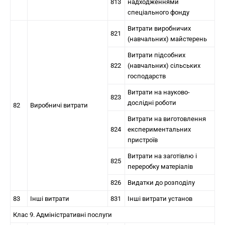
813
надходженнями
спеціального фонду
Витрати виробничих
821
(навчальних) майстерень
Витрати підсобних
822
(навчальних) сільських
господарств
Витрати на науково-
823
дослідні роботи
82
Виробничі витрати
Витрати на виготовлення
824
експериментальних
пристроїв
Витрати на заготівлю і
825
переробку матеріалів
826
Видатки до розподілу
83
Інші витрати
831
Інші витрати установ
Клас 9. Адміністративні послуги