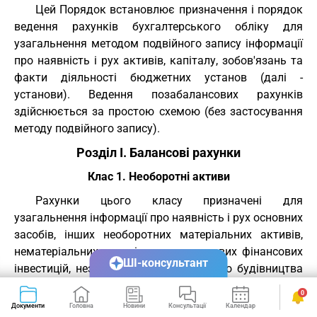
Цей Порядок встановлює призначення і порядок
ведення рахунків бухгалтерського обліку для
узагальнення методом подвійного запису інформації
про наявність і рух активів, капіталу, зобов'язань та
факти діяльності бюджетних установ (далі -
установи). Ведення позабалансових рахунків
здійснюється за простою схемою (без застосування
методу подвійного запису).
Розділ I. Балансові рахунки
Клас 1. Необоротні активи
Рахунки цього класу призначені для
узагальнення інформації про наявність і рух основних
засобів, інших необоротних матеріальних активів,
нематеріальних активів, довгострокових фінансових
ШІ-консультант
інвестицій, незавершеного капітального будівництва
та зносу необоротних активів.
0
Документи
Головна
Новини
Консультації
Календар
Сервіси
10 "Основні засоби"