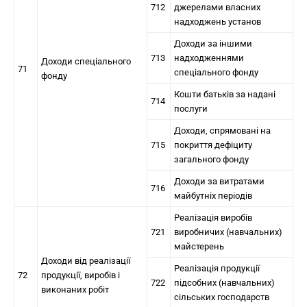
712
джерелами власних
надходжень установ
Доходи за іншими
713
надходженнями
Доходи спеціального
71
спеціального фонду
фонду
Кошти батьків за надані
714
послуги
Доходи, спрямовані на
715
покриття дефіциту
загального фонду
Доходи за витратами
716
майбутніх періодів
Реалізація виробів
721
виробничих (навчальних)
майстерень
Доходи від реалізації
Реалізація продукції
72
продукції, виробів і
722
підсобних (навчальних)
виконаних робіт
сільських господарств