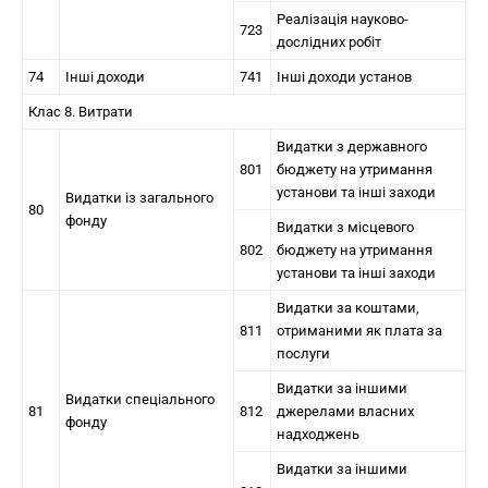
Реалізація науково-
723
дослідних робіт
74
Інші доходи
741
Інші доходи установ
Клас 8. Витрати
Видатки з державного
801
бюджету на утримання
установи та інші заходи
Видатки із загального
80
фонду
Видатки з місцевого
802
бюджету на утримання
установи та інші заходи
Видатки за коштами,
811
отриманими як плата за
послуги
Видатки за іншими
Видатки спеціального
81
812
джерелами власних
фонду
надходжень
Видатки за іншими