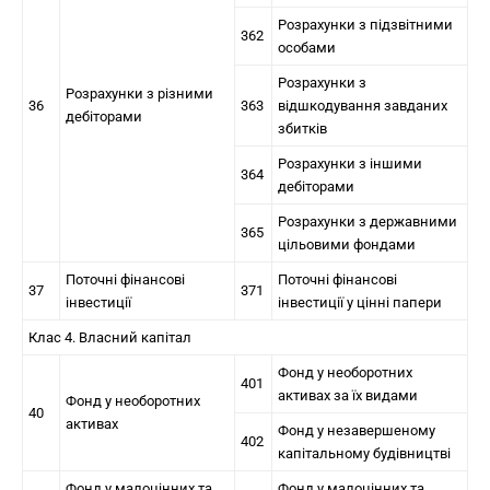
Розрахунки з підзвітними
362
особами
Розрахунки з
Розрахунки з різними
36
363
відшкодування завданих
дебіторами
збитків
Розрахунки з іншими
364
дебіторами
Розрахунки з державними
365
цільовими фондами
Поточні фінансові
Поточні фінансові
37
371
інвестиції
інвестиції у цінні папери
Клас 4. Власний капітал
Фонд у необоротних
401
активах за їх видами
Фонд у необоротних
40
активах
Фонд у незавершеному
402
капітальному будівництві
Фонд у малоцінних та
Фонд у малоцінних та