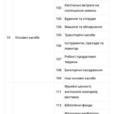
Капітальні витрати на
102
поліпшення земель
103
Будинки та споруди
104
Машини та обладнання
105
Транспортні засоби
10
Основні засоби
Інструменти, прилади та
106
інвентар
Робочі і продуктивні
107
тварини
108
Багаторічні насадження
109
Інші основні засоби
Музейні цінності,
111
експонати зоопарків,
виставок
112
Бібліотечні фонди
Малоцінні необоротні