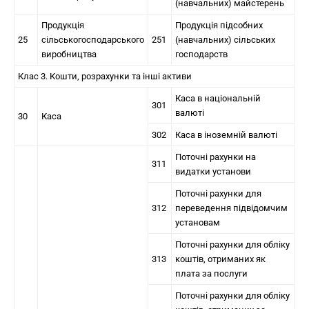
(навчальних) майстерень
Продукція
Продукція підсобних
25
сільськогосподарського
251
(навчальних) сільських
виробництва
господарств
Клас 3. Кошти, розрахунки та інші активи
Каса в національній
301
валюті
30
Каса
302
Каса в іноземній валюті
Поточні рахунки на
311
видатки установи
Поточні рахунки для
312
переведення підвідомчим
установам
Поточні рахунки для обліку
313
коштів, отриманих як
плата за послуги
Поточні рахунки для обліку