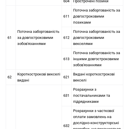
604
Прострочені позики
Поточна заборгованість за
611
довгостроковими
позиками
Поточна заборгованість
Поточна заборгованість за
61
за довгостроковими
612
довгостроковими
зобов'язаннями
векселями
Поточна заборгованість за
613
іншими довгостроковими
зобов'язаннями
Короткострокові векселі
Видані короткострокові
62
621
видані
векселі
Розрахунки з
631
постачальниками та
підрядниками
Розрахунки з часткової
оплати замовлень на
дослідно-конструкторські
632
розробки, що виконуються