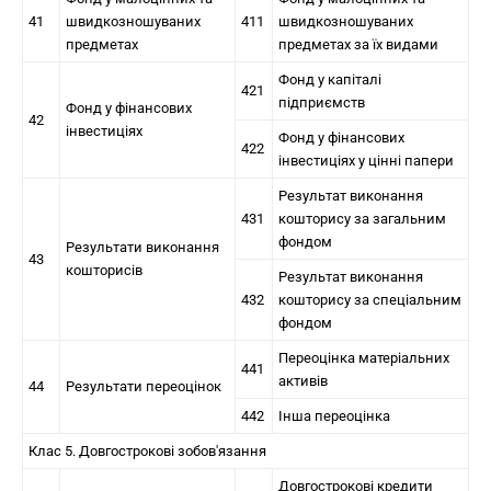
41
швидкозношуваних
411
швидкозношуваних
предметах
предметах за їх видами
Фонд у капіталі
421
підприємств
Фонд у фінансових
42
інвестиціях
Фонд у фінансових
422
інвестиціях у цінні папери
Результат виконання
431
кошторису за загальним
фондом
Результати виконання
43
кошторисів
Результат виконання
432
кошторису за спеціальним
фондом
Переоцінка матеріальних
441
активів
44
Результати переоцінок
442
Інша переоцінка
Клас 5. Довгострокові зобов'язання
Довгострокові кредити