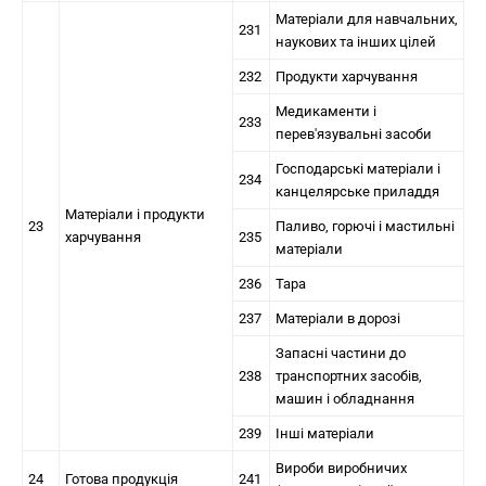
Матеріали для навчальних,
231
наукових та інших цілей
232
Продукти харчування
Медикаменти і
233
перев'язувальні засоби
Господарські матеріали і
234
канцелярське приладдя
Матеріали і продукти
23
Паливо, горючі і мастильні
харчування
235
матеріали
236
Тара
237
Матеріали в дорозі
Запасні частини до
238
транспортних засобів,
машин і обладнання
239
Інші матеріали
Вироби виробничих
24
Готова продукція
241