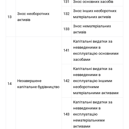
131
Знос основних засобів
Знос інших необоротних
Знос необоротних
132
13
матеріальних активів
активів
Знос нематеріальних
133
активів
Капітальні видатки за
невведеними в
141
експлуатацію основними
засобами
Капітальні видатки за
невведеними в
Незавершене
142
експлуатацію іншими
14
капітальне будівництво
необоротними
матеріальними активами
Капітальні видатки за
невведеними в
143
експлуатацію
нематеріальними
активами