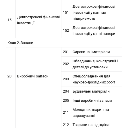
Довгострокові фінансові
151
інвестиції у капітал
Довгострокові фінансові
підприємств
15
інвестиції
Довгострокові фінансові
152
інвестиції у цінні папери
Клас 2. Запаси
201
Сировина і матеріали
Обладнання, конструкції і
202
деталі до установки
20
Виробничі запаси
Спецобладнання для
203
науково-дослідних робіт
204
Будівельні матеріали
205
Інші виробничі запаси
Молодняк тварин на
211
вирощуванні
212
Тварини на відгодівлі