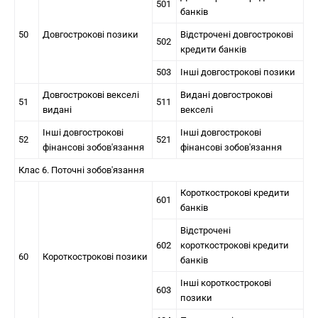
501
банків
50
Довгострокові позики
Відстрочені довгострокові
502
кредити банків
503
Інші довгострокові позики
Довгострокові векселі
Видані довгострокові
51
511
видані
векселі
Інші довгострокові
Інші довгострокові
52
521
фінансові зобов'язання
фінансові зобов'язання
Клас 6. Поточні зобов'язання
Короткострокові кредити
601
банків
Відстрочені
602
короткострокові кредити
60
Короткострокові позики
банків
Інші короткострокові
603
позики