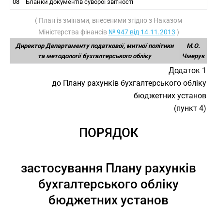
08
Бланки документів суворої звітності
( План із змінами, внесеними згідно з Наказом
Міністерства фінансів
№ 947 від 14.11.2013
)
Директор Департаменту податкової, митної політики
М.О.
та методології бухгалтерського обліку
Чмерук
Додаток 1
до Плану рахунків бухгалтерського обліку
бюджетних установ
(пункт 4)
ПОРЯДОК
застосування Плану рахунків
бухгалтерського обліку
бюджетних установ