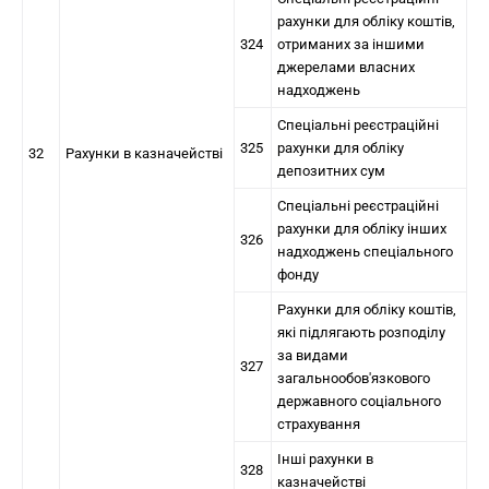
рахунки для обліку коштів,
324
отриманих за іншими
джерелами власних
надходжень
Спеціальні реєстраційні
325
рахунки для обліку
32
Рахунки в казначействі
депозитних сум
Спеціальні реєстраційні
рахунки для обліку інших
326
надходжень спеціального
фонду
Рахунки для обліку коштів,
які підлягають розподілу
за видами
327
загальнообов'язкового
державного соціального
страхування
Інші рахунки в
328
казначействі