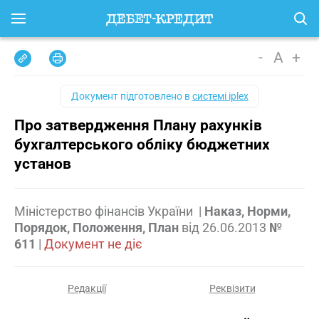
-
A
+
Документ підготовлено в
системі iplex
Про затвердження Плану рахунків
бухгалтерського обліку бюджетних
установ
Міністерство фінансів України
|
Наказ, Норми,
Порядок, Положення, План
від
26.06.2013
№
611
|
Документ не діє
Редакції
Реквізити