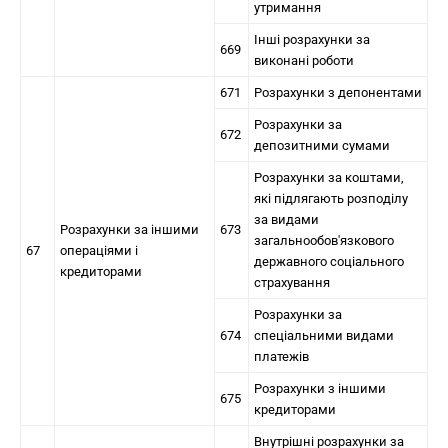
утримання
Інші розрахунки за
669
виконані роботи
671
Розрахунки з депонентами
Розрахунки за
672
депозитними сумами
Розрахунки за коштами,
які підлягають розподілу
за видами
Розрахунки за іншими
673
загальнообов'язкового
67
операціями і
державного соціального
кредиторами
страхування
Розрахунки за
674
спеціальними видами
платежів
Розрахунки з іншими
675
кредиторами
Внутрішні розрахунки за