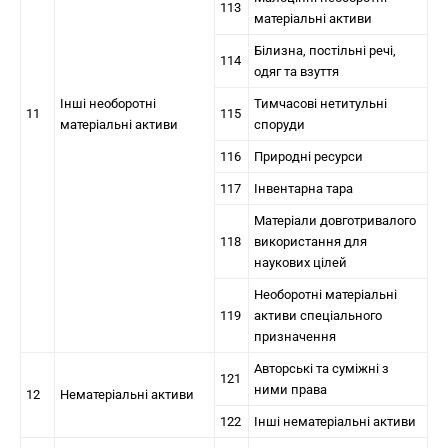
113
матеріальні активи
Білизна, постільні речі,
114
одяг та взуття
Інші необоротні
Тимчасові нетитульні
11
115
матеріальні активи
споруди
116
Природні ресурси
117
Інвентарна тара
Матеріали довготривалого
118
використання для
наукових цілей
Необоротні матеріальні
119
активи спеціального
призначення
Авторські та суміжні з
121
ними права
12
Нематеріальні активи
122
Інші нематеріальні активи