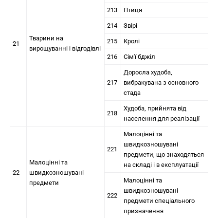
213
Птиця
214
Звірі
Тварини на
215
Кролі
21
вирощуванні і відгодівлі
216
Сім'ї бджіл
Доросла худоба,
217
вибракувана з основного
стада
Худоба, прийнята від
218
населення для реалізації
Малоцінні та
швидкозношувані
221
предмети, що знаходяться
Малоцінні та
на складі і в експлуатації
22
швидкозношувані
Малоцінні та
предмети
швидкозношувані
222
предмети спеціального
призначення