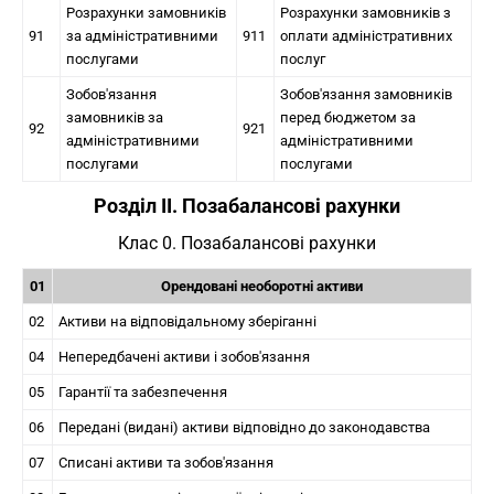
Розрахунки замовників
Розрахунки замовників з
91
за адміністративними
911
оплати адміністративних
послугами
послуг
Зобов'язання
Зобов'язання замовників
замовників за
перед бюджетом за
92
921
адміністративними
адміністративними
послугами
послугами
Розділ II. Позабалансові рахунки
Клас 0. Позабалансові рахунки
01
Орендовані необоротні активи
02
Активи на відповідальному зберіганні
04
Непередбачені активи і зобов'язання
05
Гарантії та забезпечення
06
Передані (видані) активи відповідно до законодавства
07
Списані активи та зобов'язання