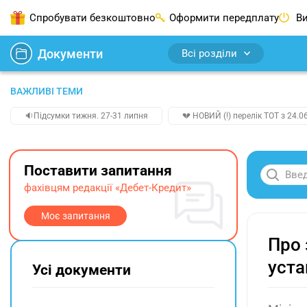
Спробувати безкоштовно
Оформити передплату
Ви
Документи
Всі розділи
ВАЖЛИВІ ТЕМИ
🔉Підсумки тижня. 27-31 липня
💔 НОВИЙ (!) перелік ТОТ з 24.06
Поставити запитання
фахівцям редакції «Дебет-Кредит»
Моє запитання
Про 
уста
Усі документи