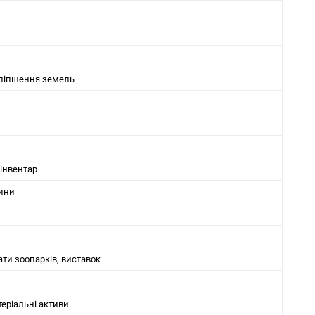
оліпшення земель
 інвентар
рини
ати зоопарків, виставок
теріальні активи