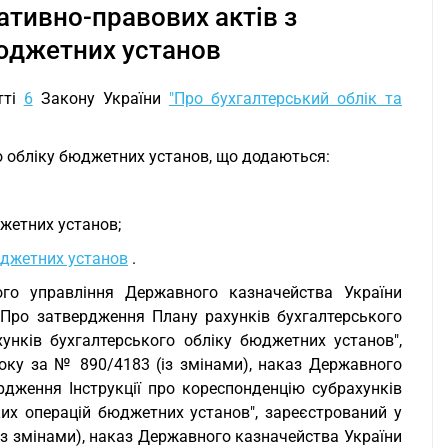
тивно-правових актів з
бюджетних установ
тті
6
Закону України
"Про бухгалтерський облік та
о обліку бюджетних установ, що додаються:
жетних установ;
юджетних установ
.
ого управління Державного казначейства України
Про затвердження Плану рахунків бухгалтерського
нків бухгалтерського обліку бюджетних установ",
року за № 890/4183 (із змінами), наказ Державного
дження Інструкції про кореспонденцію субрахунків
их операцій бюджетних установ", зареєстрований у
(із змінами), наказ Державного казначейства України