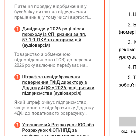
Питання порядку відображення у
бухобліку витрат на відрядження
1. 
працівників, у тому числі вартості
проживання в готелі, яке сплачено з
2. 
карткового рахунку працівника та
Дивіденди у 2026 році після
(номері
підтвердження таких операцій
переходу із ЄП: ризики за пп.
первинними документами, належать
57.1-1 ПКУ та алгоритм дій
3. 
до компетенції Мінфіну
(аудіоверсія)
рекомен
Товариство з обмеженою
урахува
відповідальністю (ТОВ) до вересня
2026 року включно перебуває на
4. 
спрощеній системі оподаткування
(єдиний податок, 3 група, ставка 5%,
Штраф за невідображення
5. 
неплатник ПДВ). З 1 жовтня 2026
повернення ПФД директору в
зобов'я
року підприємство переходить на
Додатку 4ДФ у 2026 році: ризики
загальну систему оподаткування
підприємства (аудіоверсія)
(стає платником податку на
Який штраф очікує підприємство,
прибуток). За результатами
якщо воно не відобразить у Додатку
діяльності у періоді 2024–2025 років
4ДФ до податкового розрахунку
(під час перебування на спрощеній
повернення поворотної фінансової
системі) підприємство отримало
допомоги (ПФД) директору?
Уточнюючий Розрахунок ЮО або
чистий прибуток, сума
Розрахунок ФОП/НПД за
нерозподіленого прибутку в балансі
Код
На
періоди, за якими минув строк