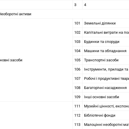
3
4
 Необоротні активи
101
Земельні ділянки
102
Капітальні витрати на п
103
Будинки та споруди
104
Машини та обладнання
новні засоби
105
Транспортні засоби
106
Інструменти, прилади та
107
Робочі і продуктивні тва
108
Багаторічні насадження
109
Інші основні засоби
111
Музейні цінності, експон
112
Бібліотечні фонди
113
Малоцінні необоротні ма