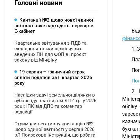
Головні новини
Квитанції №2 щодо нової єдиної
звітності вже надходять: перевірте
Від
Е-кабінет
фінансо
Квартальне звітування з ПДВ та
складання тільки щомісячних
1. 
зведених ПН для ФОПів: проєкт
Пла
закону від Мінфіну
Пол
19 серпня – граничний строк
сплати податків за ІI квартал 2026
Пол
року
2. 
Наслідки здачі земельної ділянки в
Мініст
суборенду платником ЄП 4 гр. у 2026
році: ІПК від ДПС та коментар
обліку
редакції
зареєс
казнач
Отримали негативну квитанцію №2
бухгал
щодо єдиної звітності у серпні 2026
р.? Покрокова інструкція, що робити
Міністе