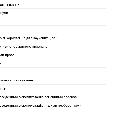
дяг та взуття
оруди
о використання для наукових цілей
активи спеціального призначення
ими права
и
матеріальних активів
ивів
невведеними в експлуатацію основними засобами
невведеними в експлуатацію іншими необоротними
и