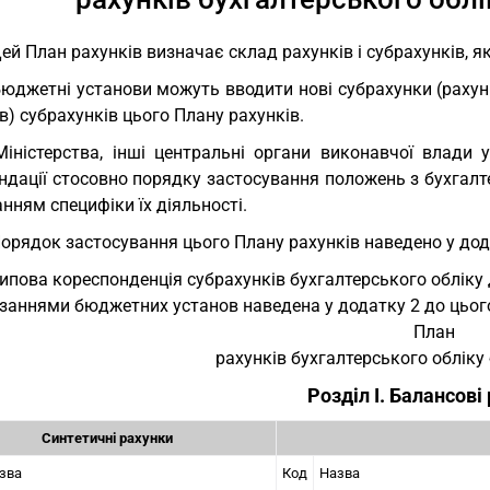
Цей План рахунків визначає склад рахунків і субрахунків,
Бюджетні установи можуть вводити нові субрахунки (рахунк
в) субрахунків цього Плану рахунків.
Міністерства, інші центральні органи виконавчої влади
дації стосовно порядку застосування положень з бухгалтер
нням специфіки їх діяльності.
Порядок застосування цього Плану рахунків наведено у дод
Типова кореспонденція субрахунків бухгалтерського обліку
заннями бюджетних установ наведена у додатку 2 до цього
План
рахунків бухгалтерського облік
Розділ I. Балансові
Синтетичні рахунки
зва
Код
Назва