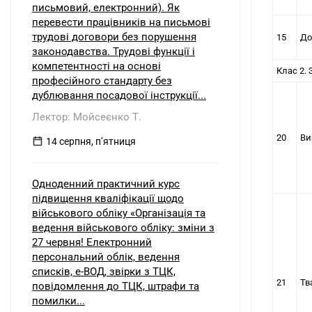
письмовий, електронний). Як
перевести працівників на письмові
трудові договори без порушення
15
До
законодавства. Трудові функції і
компетентності на основі
Клас 2.
професійного стандарту без
дублювання посадової інструкції...
Лектор: Мойсеєнко Т.
20
Ви
14 серпня, пʼятниця
Одноденний практичний курс
підвищення кваліфікації щодо
військового обліку «Організація та
ведення військового обліку: зміни з
27 червня! Електронний
персональний облік, ведення
списків, е-ВОД, звірки з ТЦК,
21
Тв
повідомлення до ТЦК, штрафи та
помилки...