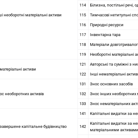
114
Білизна, постільні речі, о
ші необоротні матеріальні активи
115
Тимчасові нетитульні сп
116
Природні ресурси
117
Інвентарна тара
118
Матеріали довготривалог
119
Необоротні матеріальні 
121
Авторські та суміжні з н
матеріальні активи
122
Інші нематеріальні актив
131
Знос основних засобів
ос необоротних активів
132
Знос інших необоротних 
133
Знос нематеріальних акт
141
Капітальні видатки за 
Капітальні видатки за 
завершене капітальне будівництво
142
матеріальними активам