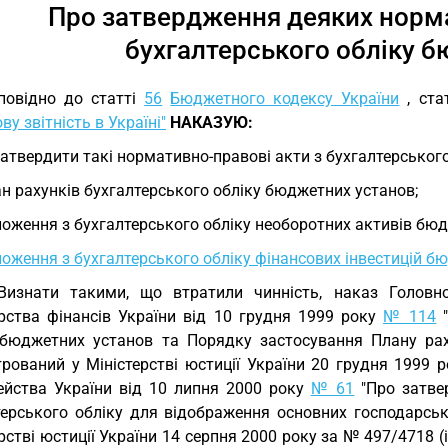
Про затвердження деяких норма
бухгалтерського обліку 
повідно до статті
56
Бюджетного кодексу України
, ста
ву звітність в Україні"
НАКАЗУЮ:
Затвердити такі нормативно-правові акти з бухгалтерськог
н рахунків бухгалтерського обліку бюджетних установ;
оження з бухгалтерського обліку необоротних активів бюд
оження з бухгалтерського обліку фінансових інвестицій б
Визнати такими, що втратили чинність, наказ Головн
ерства фінансів України від 10 грудня 1999 року
№ 114
"
 бюджетних установ та Порядку застосування Плану раху
трований у Міністерстві юстиції України 20 грудня 1999 
ейства України від 10 липня 2000 року
№ 61
"Про затвер
терського обліку для відображення основних господарськ
рстві юстиції України 14 серпня 2000 року за № 497/4718 