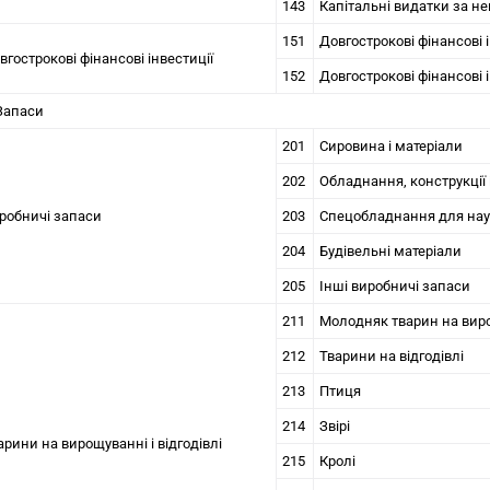
143
Капітальні видатки за 
151
Довгострокові фінансові 
вгострокові фінансові інвестиції
152
Довгострокові фінансові і
 Запаси
201
Сировина і матеріали
202
Обладнання, конструкції 
робничі запаси
203
Спецобладнання для наук
204
Будівельні матеріали
205
Інші виробничі запаси
211
Молодняк тварин на вир
212
Тварини на відгодівлі
213
Птиця
214
Звірі
арини на вирощуванні і відгодівлі
215
Кролі