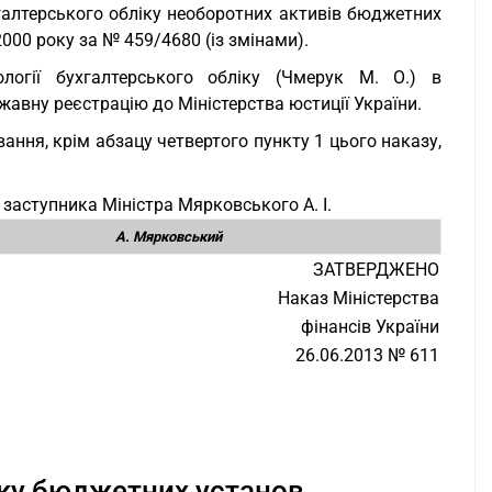
галтерського обліку необоротних активів бюджетних
2000 року за № 459/4680 (із змінами).
логії бухгалтерського обліку (Чмерук М. О.) в
авну реєстрацію до Міністерства юстиції України.
вання, крім абзацу четвертого пункту 1 цього наказу,
заступника Міністра Мярковського А. І.
А. Мярковський
ЗАТВЕРДЖЕНО
Наказ Міністерства
фінансів України
26.06.2013 № 611
іку бюджетних установ