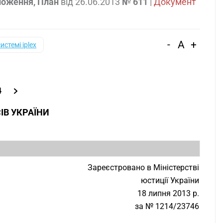
ложення, План
від
26.06.2013
№ 611
|
Документ
-
A
+
системі iplex
4
ІВ УКРАЇНИ
1
Зареєстровано в Міністерстві
юстиції України
18 липня 2013 р.
за № 1214/23746