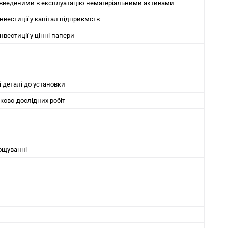
невведеними в експлуатацію нематеріальними активами
інвестиції у капітал підприємств
нвестиції у цінні папери
і деталі до установки
ово-дослідних робіт
ощуванні