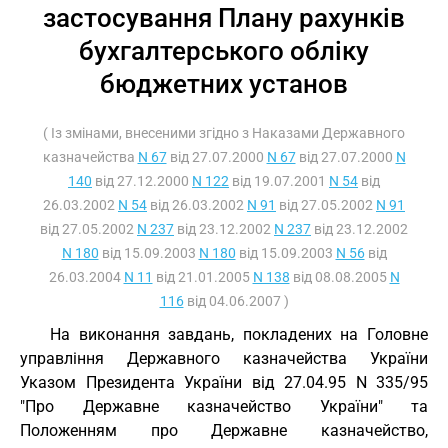
застосування Плану рахунків
бухгалтерського обліку
бюджетних установ
( Із змінами, внесеними згідно з Наказами Державного
казначейства
N 67
від 27.07.2000
N 67
від 27.07.2000
N
140
від 27.12.2000
N 122
від 19.07.2001
N 54
від
26.03.2002
N 54
від 26.03.2002
N 91
від 27.05.2002
N 91
від 27.05.2002
N 237
від 23.12.2002
N 237
від 23.12.2002
N 180
від 15.09.2003
N 180
від 15.09.2003
N 56
від
26.03.2004
N 11
від 21.01.2005
N 138
від 08.08.2005
N
116
від 04.06.2007 )
На виконання завдань, покладених на Головне
управління Державного казначейства України
Указом Президента України від 27.04.95 N 335/95
"Про Державне казначейство України" та
Положенням про Державне казначейство,