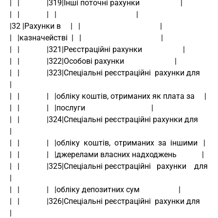
|   |              |319|Інші поточні рахунки                     |
|   |              |   |                                         |
|32 |Рахунки в     |   |                                         |
|   |казначействі  |   |                                         |
|   |              |321|Реєстраційні рахунки                     |
|   |              |322|Особові рахунки                          |
|   |              |323|Спеціальні реєстраційні  рахунки для     
|
|   |              |   |обліку коштів, отриманих як плата за     |
|   |              |   |послуги                                  |
|   |              |324|Спеціальні реєстраційні рахунки для      
|
|   |              |   |обліку  коштів,  отриманих  за  іншими   |
|   |              |   |джерелами власних надходжень             |
|   |              |325|Спеціальні реєстраційні   рахунки    для 
|
|   |              |   |обліку депозитних сум                    |
|   |              |326|Спеціальні реєстраційні  рахунки для     
|