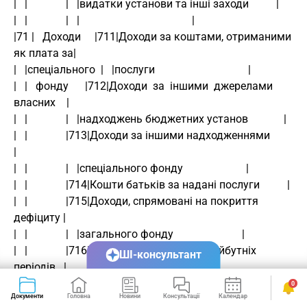
|   |              |   |видатки установи та інші заходи          |
|   |              |   |                                         |
|71 |   Доходи     |711|Доходи за коштами, отриманими 
як плата за|
|   |спеціального  |   |послуги                                  |
|   |   фонду      |712|Доходи  за  іншими  джерелами 
власних    |
|   |              |   |надходжень бюджетних установ             |
|   |              |713|Доходи за іншими надходженнями           
|
|   |              |   |спеціального фонду                       |
|   |              |714|Кошти батьків за надані послуги          |
|   |              |715|Доходи, спрямовані на покриття  
дефіциту |
|   |              |   |загального фонду                         |
|   |              |716|Доходи за витратами майбутніх 
ШІ-консультант
періодів   |
|   |              |   |                                         |
0
Документи
Головна
Новини
Консультації
Календар
Сервіси
|72 |Доходи від    |721|Реалізація виробів            