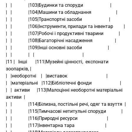
|   |              |103|Будинки та споруди                       |
|   |              |104|Машини та обладнання                     |
|   |              |105|Транспортні засоби                       |
|   |              |106|Інструменти, прилади та інвентар         |
|   |              |107|Робочі і продуктивні тварини             |
|   |              |108|Багаторічні насадження                   |
|   |              |109|Інші основні засоби                      |
|   |              |   |                                         |
|11 |   Інші       |111|Музейні цінності,  експонати  
зоопарків, |
|   |необоротні    |   |виставок                                 |
|   |матеріальні   |112|Бібліотечні фонди                        |
|   |  активи      |113|Малоцінні необоротні матеріальні 
активи  |
|   |              |114|Білизна, постільні речі, одяг та взуття  |
|   |              |115|Тимчасові нетитульні споруди             |
|   |              |116|Природні ресурси                         |
|   |              |117|Інвентарна тара                          |