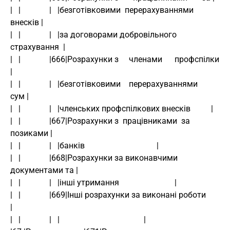
|   |              |   |безготівковими  перерахуваннями  
внесків |
|   |              |   |за договорами добровільного 
страхування  |
|   |              |666|Розрахунки з     членами      профспілки 
|
|   |              |   |безготівковими    перерахуваннями    
сум |
|   |              |   |членських профспілкових внесків          |
|   |              |667|Розрахунки з  працівниками  за  
позиками |
|   |              |   |банків                                   |
|   |              |668|Розрахунки за виконавчими 
документами та |
|   |              |   |інші утримання                           |
|   |              |669|Інші розрахунки за виконані роботи       
|
|   |              |   |                                         |