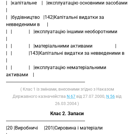
|   |капітальне    |   |експлуатацію основними засобами          
|
|   |будівництво   |142|Капітальні видатки за 
невведеними в      |
|   |              |   |експлуатацію іншими необоротними         
|
|   |              |   |матеріальними активами                   |
|   |              |143|Капітальні видатки за невведеними в      
|
|   |              |   |експлуатацію нематеріальними 
активами    |
------------------------------------------------------------------
( Клас 1 із змінами, внесеними згідно з Наказом
Державного казначейства
N 67
від 27.07.2000,
N 56
від
26.03.2004 )
Клас 2. Запаси
------------------------------------------------------------------
|20 |Виробничі     |201|Сировина і матеріали                     