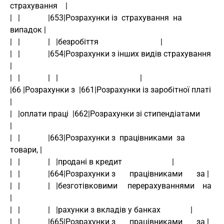
страхування    |
|   |              |653|Розрахунки із  страхування  на   
випадок |
|   |              |   |безробіття                               |
|   |              |654|Розрахунки з інших видів страхування     
|
|   |              |   |                                         |
|66 |Розрахунки з  |661|Розрахунки із заробітної платі           
|
|   |оплати праці  |662|Розрахунки зі стипендіатами              
|
|   |              |663|Розрахунки з  працівниками  за   
товари, |
|   |              |   |продані в кредит                         |
|   |              |664|Розрахунки з       працівниками       за |
|   |              |   |безготівковими     перерахуваннями    на 
|
|   |              |   |рахунки з вкладів у банках               |
|   |              |665|Розрахунки з       працівниками       за |