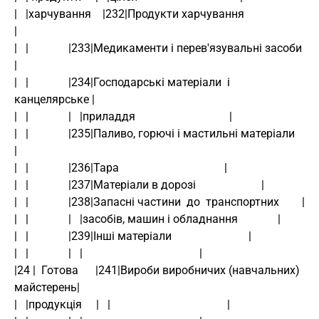
|   |харчування    |232|Продукти харчування                      
|
|   |              |233|Медикаменти і перев'язувальні засоби     
|
|   |              |234|Господарські матеріали  і   
канцелярське |
|   |              |   |приладдя                                 |
|   |              |235|Паливо, горючі і мастильні матеріали     
|
|   |              |236|Тара                                     |
|   |              |237|Матеріали в дорозі                       |
|   |              |238|Запасні частини  до  транспортних        |
|   |              |   |засобів, машин і обладнання              |
|   |              |239|Інші матеріали                           |
|   |              |   |                                         |
|24 |  Готова      |241|Вироби виробничих (навчальних) 
майстерень|
|   |продукція     |   |                                         |