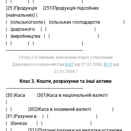
|   |              |   |                                         |
|25 |Продукція     |251|Продукція підсобних         
(навчальних) |
|   |сільськогоспо-|   |сільських господарств                    |
|   |дарського     |   |                                         |
|   |виробництва   |   |                                         |
|   |              |   |                                         |
------------------------------------------------------------------
( Клас 2 із змінами, внесеними згідно з Наказами
Державного казначейства
N 67
від 27.07.2000,
N 11
від
21.01.2005 )
Клас 3. Кошти, розрахунки та інші активи
------------------------------------------------------------------
|30 |Каса          |301|Каса в національній валюті               
|
|   |              |302|Каса в іноземній валюті                  |
|31 |Рахунки в     |   |                                         |
|   |банках        |   |                                         |
|   |              |311|Поточні рахунки на видатки установи      