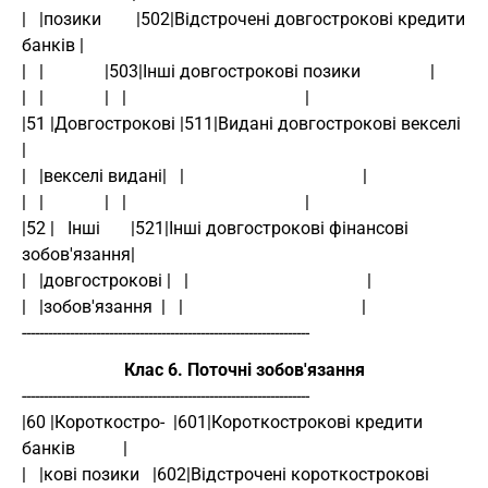
|   |позики        |502|Відстрочені довгострокові кредити 
банків |
|   |              |503|Інші довгострокові позики                |
|   |              |   |                                         |
|51 |Довгострокові |511|Видані довгострокові векселі             
|
|   |векселі видані|   |                                         |
|   |              |   |                                         |
|52 |   Інші       |521|Інші довгострокові фінансові 
зобов'язання|
|   |довгострокові |   |                                         |
|   |зобов'язання  |   |                                         |
------------------------------------------------------------------
Клас 6. Поточні зобов'язання
------------------------------------------------------------------
|60 |Короткостро-  |601|Короткострокові кредити 
банків           |
|   |кові позики   |602|Відстрочені короткострокові      