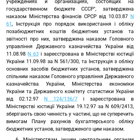
учреждениях и организациях, состоящих на
государственном бюджете СССР", затверджена
наказом Міністерства фінансів СРСР від 10.03.87
N
61
, Інструкція про порядок використання і обліку
позабюджетних коштів бюджетних установ та
звітності про них, затверджена наказом Головного
управління Державного казначейства України від
11.08.98
N 63
і зареєстрована в Міністерстві юстиції
України 11.09.98 за N 561/300, та Інструкція з обліку
основних засобів бюджетних установ, затверджена
спільним наказом Головного управління Державного
казначейства України, Міністерства економіки
України та Державного комітету статистики України
від 02.12.97
N 124/136/7
і зареєстрована в
Міністерстві юстиції України 19.12.97 за N 609/2413,
зберігають свою чинність у частині, що не суперечить
вимогам Плану рахунків бухгалтерського обліку
бюджетних установ, затвердженого цим наказом.
6. Міністерствам, іншим центральним органам