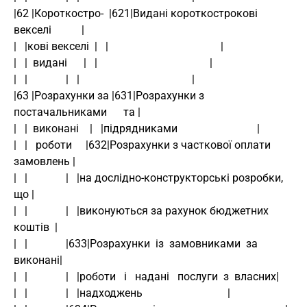
|62 |Короткостро-  |621|Видані короткострокові 
векселі           |
|   |кові векселі  |   |                                         |
|   |  видані      |   |                                         |
|   |              |   |                                         |
|63 |Розрахунки за |631|Розрахунки з     
постачальниками      та |
|   |  виконані    |   |підрядниками                             |
|   |   роботи     |632|Розрахунки з часткової оплати  
замовлень |
|   |              |   |на дослідно-конструкторські розробки, 
що |
|   |              |   |виконуються за рахунок бюджетних 
коштів  |
|   |              |633|Розрахунки  із  замовниками  за  
виконані|
|   |              |   |роботи   і   надані   послуги  з  власних|
|   |              |   |надходжень                               |