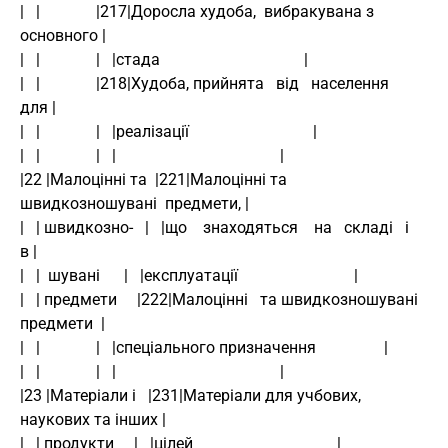
|   |              |217|Доросла худоба,  вибракувана з 
основного |
|   |              |   |стада                                    |
|   |              |218|Худоба, прийнята   від   населення   
для |
|   |              |   |реалізації                               |
|   |              |   |                                         |
|22 |Малоцінні та  |221|Малоцінні та  
швидкозношувані  предмети, |
|   | швидкозно-   |   |що    знаходяться    на   складі   і   
в |
|   |  шувані      |   |експлуатації                             |
|   | предмети     |222|Малоцінні   та швидкозношувані 
предмети  |
|   |              |   |спеціального призначення                 |
|   |              |   |                                         |
|23 |Матеріали і   |231|Матеріали для учбових, 
наукових та інших |
|   | продукти     |   |цілей                                    |