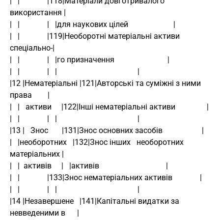
|   |              |118|Матеріали довготривалого    
використання |
|   |              |   |для наукових цілей                       |
|   |              |119|Необоротні матеріальні активи 
спеціально-|
|   |              |   |го призначення                           |
|   |              |   |                                         |
|12 |Нематеріальні |121|Авторські та суміжні з ними 
права        |
|   |   активи     |122|Інші нематеріальні активи                |
|   |              |   |                                         |
|13 |   Знос       |131|Знос основних засобів                    |
|   |необоротних   |132|Знос інших   необоротних    
матеріальних |
|   |  активів     |   |активів                                  |
|   |              |133|Знос нематеріальних активів              |
|   |              |   |                                         |
|14 |Незавершене   |141|Капітальні видатки за 
невведеними в      |