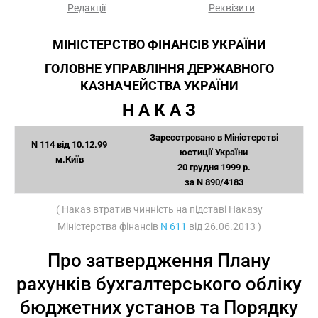
Редакції
Реквізити
МІНІСТЕРСТВО ФІНАНСІВ УКРАЇНИ
ГОЛОВНЕ УПРАВЛІННЯ ДЕРЖАВНОГО
КАЗНАЧЕЙСТВА УКРАЇНИ
Н А К А З
Зареєстровано в Міністерстві
N 114 від 10.12.99
юстиції України
м.Київ
20 грудня 1999 р.
за N 890/4183
( Наказ втратив чинність на підставі Наказу
Міністерства фінансів
N 611
від 26.06.2013 )
Про затвердження Плану
рахунків бухгалтерського обліку
бюджетних установ та Порядку