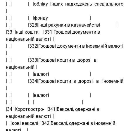
|   |              |   |обліку  інших  надходжень  спеціального  
|
|   |              |   |фонду                                    |
|   |              |328|Інші рахунки в казначействі              |
|33 |Інші кошти    |331|Грошові документи в 
національній валюті  |
|   |              |332|Грошові документи в іноземній валюті     
|
|   |              |333|Грошові кошти в  дорозі  в  
національній |
|   |              |   |валюті                                   |
|   |              |334|Грошові кошти  в  дорозі   в   іноземній 
|
|   |              |   |валюті                                   |
|   |              |   |                                         |
|34 |Короткостро-  |341|Векселі, одержані в 
національній валюті  |
|   |кові векселі  |342|Векселі, одержані в іноземній 
валюті     |