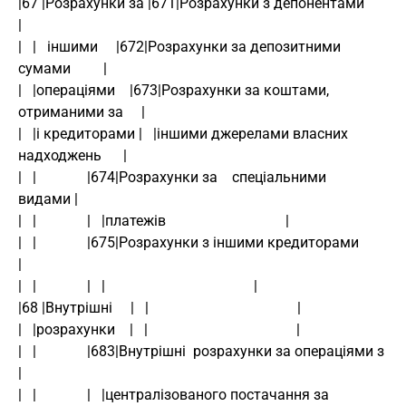
|67 |Розрахунки за |671|Розрахунки з депонентами                 
|
|   |   іншими     |672|Розрахунки за депозитними 
сумами         |
|   |операціями    |673|Розрахунки за коштами, 
отриманими за     |
|   |і кредиторами |   |іншими джерелами власних 
надходжень      |
|   |              |674|Розрахунки за    спеціальними     
видами |
|   |              |   |платежів                                 |
|   |              |675|Розрахунки з іншими кредиторами          
|
|   |              |   |                                         |
|68 |Внутрішні     |   |                                         |
|   |розрахунки    |   |                                         |
|   |              |683|Внутрішні  розрахунки за операціями з    
|
|   |              |   |централізованого постачання за 