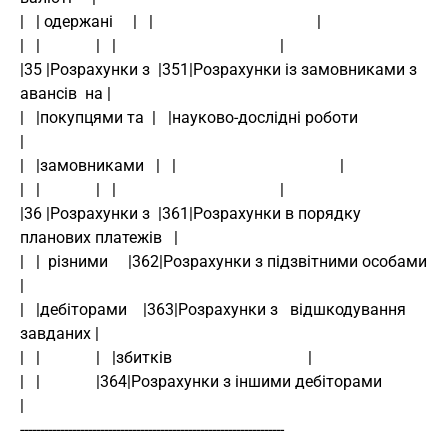
|   | одержані     |   |                                         |
|   |              |   |                                         |
|35 |Розрахунки з  |351|Розрахунки із замовниками з  
авансів  на |
|   |покупцями та  |   |науково-дослідні роботи                  
|
|   |замовниками   |   |                                         |
|   |              |   |                                         |
|36 |Розрахунки з  |361|Розрахунки в порядку 
планових платежів   |
|   |  різними     |362|Розрахунки з підзвітними особами         
|
|   |дебіторами    |363|Розрахунки з   відшкодування    
завданих |
|   |              |   |збитків                                  |
|   |              |364|Розрахунки з іншими дебіторами           
|
------------------------------------------------------------------