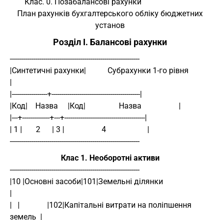
Клас. 0. Позабалансові рахунки
План рахунків бухгалтерського обліку бюджетних
установ
Розділ I. Балансові рахунки
------------------------------------------------------------------
|Синтетичні рахунки|           Субрахунки 1-го рівня             
|
|------------------+---------------------------------------------|
|Код|    Назва     |Код|                 Назва                   |
|---+--------------+---+-----------------------------------------|
| 1 |       2      | 3 |                   4                     |
------------------------------------------------------------------
Клас 1. Необоротні активи
------------------------------------------------------------------
|10 |Основні засоби|101|Земельні ділянки                         
|
|   |              |102|Капітальні витрати на поліпшення 
земель  |