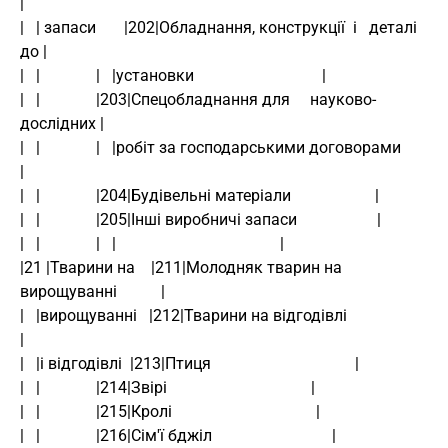
|
|   | запаси       |202|Обладнання, конструкції  і   деталі   
до |
|   |              |   |установки                                |
|   |              |203|Спецобладнання для     науково-
дослідних |
|   |              |   |робіт за господарськими договорами       
|
|   |              |204|Будівельні матеріали                     |
|   |              |205|Інші виробничі запаси                    |
|   |              |   |                                         |
|21 |Тварини на    |211|Молодняк тварин на 
вирощуванні           |
|   |вирощуванні   |212|Тварини на відгодівлі                    
|
|   |і відгодівлі  |213|Птиця                                    |
|   |              |214|Звірі                                    |
|   |              |215|Кролі                                    |
|   |              |216|Сім'ї бджіл                              |