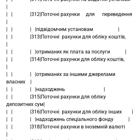
|
|   |              |312|Поточні рахунки     для      переведення 
|
|   |              |   |підвідомчим установам                    |
|   |              |313|Поточні  рахунки для обліку коштів,      
|
|   |              |   |отриманих як плата за послуги            |
|   |              |314|Поточні рахунки для обліку коштів,       
|
|   |              |   |отриманих за іншими джерелами 
власних    |
|   |              |   |надходжень                               |
|   |              |315|Поточні рахунки для обліку 
депозитних сум|
|   |              |316|Поточні  рахунки для обліку інших        |
|   |              |   |надходжень спеціального фонду            |
|   |              |318|Поточні рахунки в іноземній валюті       
|