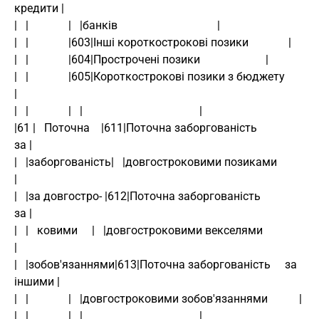
кредити |
|   |              |   |банків                                   |
|   |              |603|Інші короткострокові позики              |
|   |              |604|Прострочені позики                       |
|   |              |605|Короткострокові позики з бюджету         
|
|   |              |   |                                         |
|61 |   Поточна    |611|Поточна заборгованість                
за |
|   |заборгованість|   |довгостроковими позиками                 
|
|   |за довгостро- |612|Поточна заборгованість                
за |
|   |   ковими     |   |довгостроковими векселями                
|
|   |зобов'язаннями|613|Поточна заборгованість     за     
іншими |
|   |              |   |довгостроковими зобов'язаннями           |
|   |              |   |                                         |