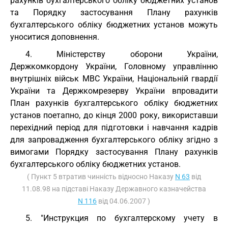
рахунків бухгалтерського обліку бюджетних установ
та Порядку застосування Плану рахунків
бухгалтерського обліку бюджетних установ можуть
уноситися доповнення.
4. Міністерству оборони України,
Держкомкордону України, Головному управлінню
внутрішніх військ МВС України, Національній гвардії
України та Держкомрезерву України впровадити
План рахунків бухгалтерського обліку бюджетних
установ поетапно, до кінця 2000 року, використавши
перехідний період для підготовки і навчання кадрів
для запровадження бухгалтерського обліку згідно з
вимогами Порядку застосування Плану рахунків
бухгалтерського обліку бюджетних установ.
( Пункт 5 втратив чинність відносно Наказу
N 63
від
11.08.98 на підставі Наказу Державного казначейства
N 116
від 04.06.2007 )
5. "Инструкция по бухгалтерскому учету в