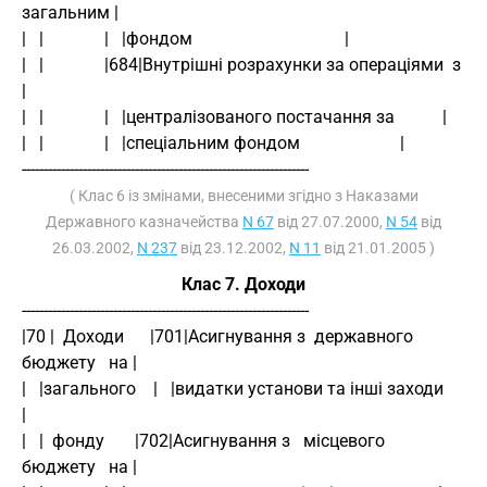
загальним |
|   |              |   |фондом                                   |
|   |              |684|Внутрішні розрахунки за операціями  з    
|
|   |              |   |централізованого постачання за           |
|   |              |   |спеціальним фондом                       |
------------------------------------------------------------------
( Клас 6 із змінами, внесеними згідно з Наказами
Державного казначейства
N 67
від 27.07.2000,
N 54
від
26.03.2002,
N 237
від 23.12.2002,
N 11
від 21.01.2005 )
Клас 7. Доходи
------------------------------------------------------------------
|70 |  Доходи      |701|Асигнування з  державного   
бюджету   на |
|   |загального    |   |видатки установи та інші заходи          
|
|   |  фонду       |702|Асигнування з   місцевого   
бюджету   на |