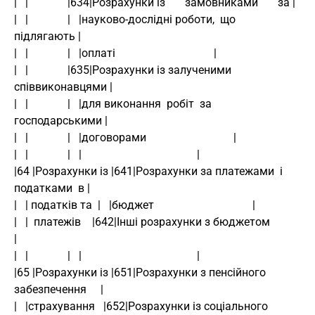
|   |              |634|Розрахунки із       замовниками       за |
|   |              |   |науково-дослідні роботи,  що  
підлягають |
|   |              |   |оплаті                                   |
|   |              |635|Розрахунки із залученими 
співвиконавцями |
|   |              |   |для виконання  робіт  за  
господарськими |
|   |              |   |договорами                               |
|   |              |   |                                         |
|64 |Розрахунки із |641|Розрахунки за платежами  і  
податками  в |
|   | податків та  |   |бюджет                                   |
|   |  платежів    |642|Інші розрахунки з бюджетом               
|
|   |              |   |                                         |
|65 |Розрахунки із |651|Розрахунки з пенсійного 
забезпечення     |
|   |страхування   |652|Розрахунки із соціального 