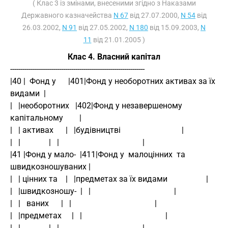
( Клас 3 із змінами, внесеними згідно з Наказами
Державного казначейства
N 67
від 27.07.2000,
N 54
від
26.03.2002,
N 91
від 27.05.2002,
N 180
від 15.09.2003,
N
11
від 21.01.2005 )
Клас 4. Власний капітал
------------------------------------------------------------------
|40 |  Фонд у      |401|Фонд у необоротних активах за їх 
видами  |
|   |необоротних   |402|Фонд у незавершеному 
капітальному        |
|   | активах      |   |будівництві                              |
|   |              |   |                                         |
|41 |Фонд у мало-  |411|Фонд у  малоцінних  та  
швидкозношуваних |
|   | цінних та    |   |предметах за їх видами                   |
|   |швидкозношу-  |   |                                         |
|   |   ваних      |   |                                         |
|   |предметах     |   |                                         |
|   |              |   |                                         |