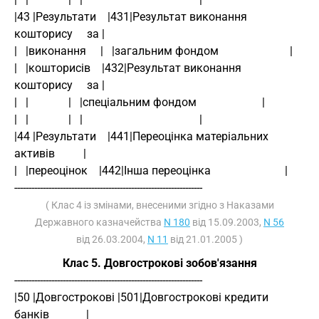
|43 |Результати    |431|Результат виконання     
кошторису     за |
|   |виконання     |   |загальним фондом                         |
|   |кошторисів    |432|Результат виконання     
кошторису     за |
|   |              |   |спеціальним фондом                       |
|   |              |   |                                         |
|44 |Результати    |441|Переоцінка матеріальних 
активів          |
|   |переоцінок    |442|Інша переоцінка                          |
------------------------------------------------------------------
( Клас 4 із змінами, внесеними згідно з Наказами
Державного казначейства
N 180
від 15.09.2003,
N 56
від 26.03.2004,
N 11
від 21.01.2005 )
Клас 5. Довгострокові зобов'язання
------------------------------------------------------------------
|50 |Довгострокові |501|Довгострокові кредити 
банків             |