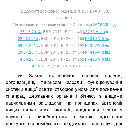
(Відомості Верховної Ради (ВВР), 2014, № 37-38,
ст.2004)
( Із змінами, внесеними згідно із Законами
№ 76-VIII від
28.12.2014
, ВВР, 2015, № 6, ст.40
№ 222-VIII від
02.03.2015
, ВВР, 2015, № 23, ст.158
№ 319-VIII від
09.04.2015
, ВВР, 2015, № 25, ст.192
№ 367-VIII від
23.04.2015
, ВВР, 2015, № 28, ст.244
№ 415-VIII від
14.05.2015
, ВВР, 2015, № 28, ст.252
№ 425-VIII від
14.05.2015
, ВВР, 2015, № 30, ст.271 )
Цей Закон встановлює основні правові,
організаційні, фінансові засади функціонування
системи вищої освіти, створює умови для посилення
співпраці державних органів і бізнесу з вищими
навчальними закладами на принципах автономії
вищих навчальних закладів, поєднання освіти з
наукою та виробництвом з метою підготовки
конкурентоспроможного людського капіталу для