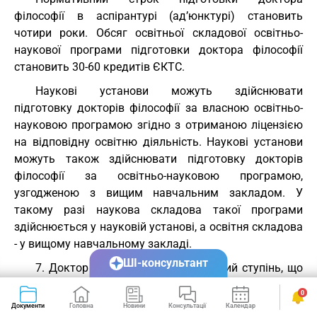
філософії в аспірантурі (ад’юнктурі) становить
чотири роки. Обсяг освітньої складової освітньо-
наукової програми підготовки доктора філософії
становить 30-60 кредитів ЄКТС.
Наукові установи можуть здійснювати
підготовку докторів філософії за власною освітньо-
науковою програмою згідно з отриманою ліцензією
на відповідну освітню діяльність. Наукові установи
можуть також здійснювати підготовку докторів
філософії за освітньо-науковою програмою,
узгодженою з вищим навчальним закладом. У
такому разі наукова складова такої програми
здійснюється у науковій установі, а освітня складова
- у вищому навчальному закладі.
ШІ-консультант
7. Доктор наук - це другий науковий ступінь, що
здобувається особою на науковому рівні вищої
0
освіти на основі ступеня доктора філософії і
Документи
Головна
Новини
Консультації
Календар
Сервіси