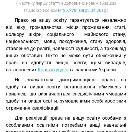
( Частину першу статті 4 доповнено новим абзацом
згідно із Законом
№ 367-VIII від 23.04.2015
)
Право на вищу освіту гарантується незалежно
від віку, громадянства, місця проживання, статі,
кольору шкіри, соціального і майнового стану,
національності, мови, походження, стану здоров'я,
ставлення до релігії, наявності судимості, а також від
інших обставин. Ніхто не може бути обмежений у
праві на здобуття вищої освіти, крім випадків,
встановлених
Конституцією
та законами України.
Не вважається дискримінацією права на
здобуття вищої освіти встановлення обмежень і
привілеїв, що визначаються специфічними умовами
здобуття вищої освіти, зумовленими особливостями
отримання кваліфікації.
Для реалізації права на вищу освіту особами з
особливими освітніми потребами вищі навчальні