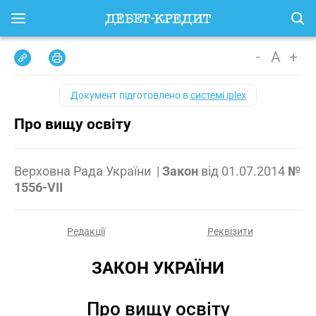
-
A
+
Документ підготовлено в
системі iplex
Про вищу освіту
Верховна Рада України
|
Закон
від
01.07.2014
№
1556-VII
Редакції
Реквізити
ЗАКОН УКРАЇНИ
Про вищу освіту