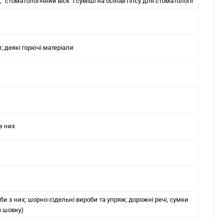
"стоматологічний віск" і суміші на основі гіпсу для стоматології
и; деякі горючі матеріали
з них
и з них; шорно-сідельні вироби та упряж; дорожні речі, сумки
о шовку)