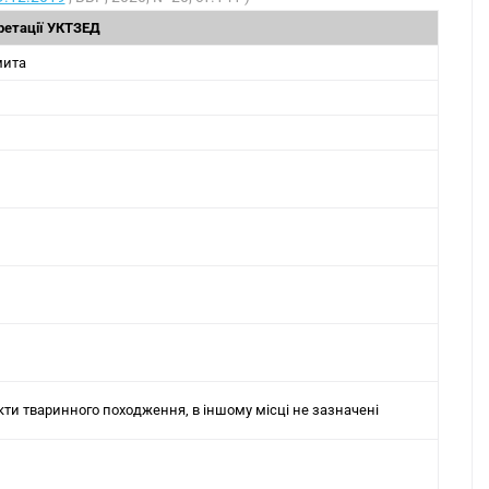
претації УКТЗЕД
мита
укти тваринного походження, в іншому місці не зазначені