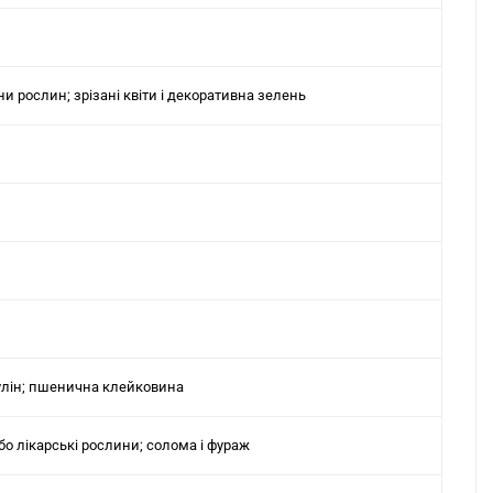
ни рослин; зрізані квіти і декоративна зелень
нулін; пшенична клейковина
або лікарські рослини; солома і фураж