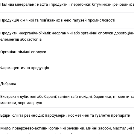
Палива мінеральні; нафта і продукти її перегонки; бітумінозні речовини;
Продукція хімічної та пов’язаних з нею галузей промисловості
Продукти неорганічної хімії: неорганічні або органічні сполуки дорогоці
елементів або ізотопів
Органічні хімічні сполуки
Фармацевтична продукція
Добрива
Екстракти дубильні або барвні; таніни та їх похідні, барвники, пігменти т
мастики; чорнило, туш
Ефірні олії та резиноїди; парфумерні, косметичні та туалетні препарати
Мило, поверхнево-активні органічні речовини, мийні засоби, мастильні м