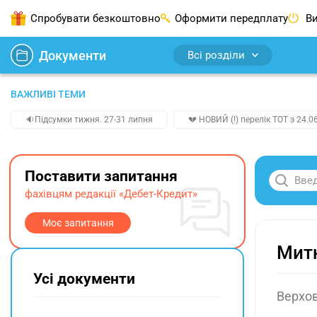
Спробувати безкоштовно
Оформити передплату
Ви
Документи
Всі розділи
ВАЖЛИВІ ТЕМИ
🔉Підсумки тижня. 27-31 липня
💔 НОВИЙ (!) перелік ТОТ з 24.06
Поставити запитання
фахівцям редакції «Дебет-Кредит»
Моє запитання
Митн
Усі документи
Верхов