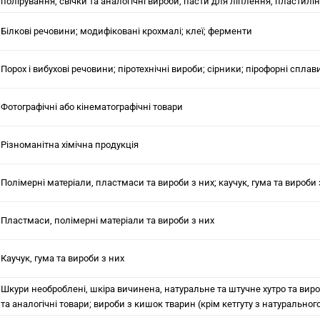
полірування, свічки та аналогічні вироби, пасти для ліплення, пластилін, 
Білкові речовини; модифіковані крохмалі; клеї; ферменти
Порох і вибухові речовини; піротехнічні вироби; сірники; пірофорні сплав
Фотографічні або кінематографічні товари
Різноманітна хімічна продукція
Полімерні матеріали, пластмаси та вироби з них; каучук, гума та вироби 
Пластмаси, полімерні матеріали та вироби з них
Каучук, гума та вироби з них
Шкури необроблені, шкіра вичинена, натуральне та штучне хутро та вироб
та аналогічні товари; вироби з кишок тварин (крім кетгуту з натуральног