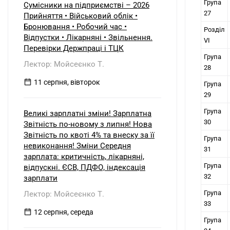
Група
Сумісники на підприємстві – 2026
27
Прийняття • Військовий облік •
Бронювання • Робочий час •
Розділ
Відпустки • Лікарняні • Звільнення.
VI
Перевірки Держпраці і ТЦК
Група
Лектор: Мойсеєнко Т.
28
11 серпня, вівторок
Група
29
Група
Великі зарплатні зміни! Зарплатна
30
Звітність по-новому з липня! Нова
Звітність по квоті 4% та внеску за її
Група
невиконання! Зміни Середня
31
зарплата: критичність, лікарняні,
Група
відпускні. ЄСВ, ПДФО, індексація
32
зарплати
Група
Лектор: Мойсеєнко Т.
33
12 серпня, середа
Група