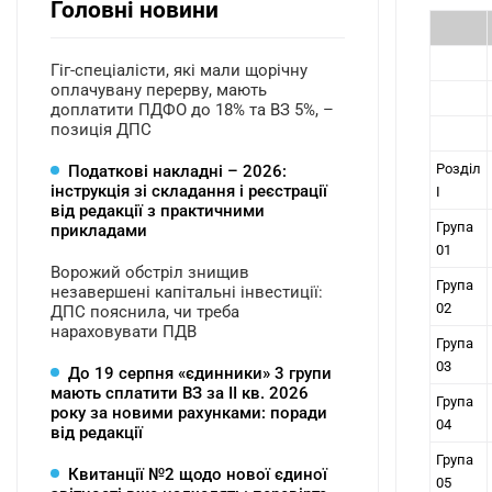
Головні новини
Гіг-спеціалісти, які мали щорічну
оплачувану перерву, мають
доплатити ПДФО до 18% та ВЗ 5%, –
позиція ДПС
Розділ
Податкові накладні – 2026:
інструкція зі складання і реєстрації
I
від редакції з практичними
Група
прикладами
01
Ворожий обстріл знищив
Група
незавершені капітальні інвестиції:
02
ДПС пояснила, чи треба
нараховувати ПДВ
Група
03
До 19 серпня «єдинники» 3 групи
мають сплатити ВЗ за ІІ кв. 2026
Група
року за новими рахунками: поради
04
від редакції
Група
Квитанції №2 щодо нової єдиної
05