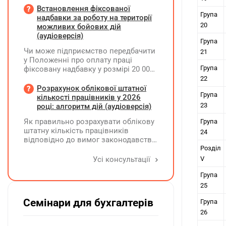
Чи потрібно для цього брати дані
Встановлення фіксованої
Група
станом на 01.01.2026 р.? Якщо до
надбавки за роботу на території
окремих верстатів групи 4
20
можливих бойових дій
застосовується прискорена
(аудіоверсія)
Група
амортизація, чи потрібно зазначати
Чи може підприємство передбачити
21
вартість усіх таких верстатів на
у Положенні про оплату праці
початок і кінець звітного періоду?
Група
фіксовану надбавку у розмірі 20 000
При цьому щодо частини верстатів
грн за роботу на території можливих
22
рішення про застосування
бойових дій, якщо для окремих
Розрахунок облікової штатної
прискореної амортизації прийнято з
Група
посад вона перевищуватиме 50%
кількості працівників у 2026
01.01.2025 р., а щодо інших — з
посадового окладу?
23
році: алгоритм дій (аудіоверсія)
01.01.2026 р.
Як правильно розрахувати облікову
Група
штатну кількість працівників
24
відповідно до вимог законодавства
у 2026 році?
Розділ
Усі консультації
V
Група
25
Семінари для бухгалтерів
Група
26