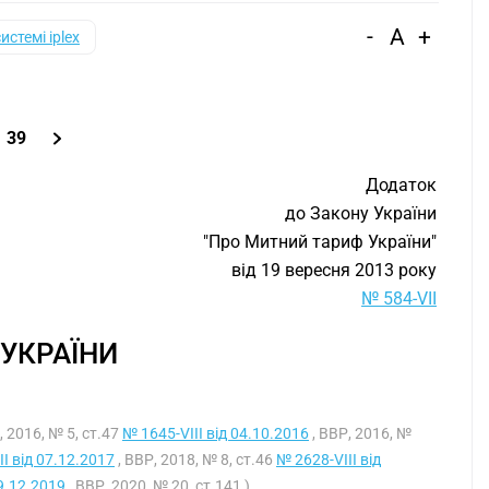
-
A
+
системі iplex
39
Додаток
до Закону України
"Про Митний тариф України"
від 19 вересня 2013 року
№ 584-VII
УКРАЇНИ
, 2016, № 5, ст.47
№ 1645-VIII від 04.10.2016
, ВВР, 2016, №
I від 07.12.2017
, ВВР, 2018, № 8, ст.46
№ 2628-VIII від
9.12.2019
, ВВР, 2020, № 20, ст.141 )