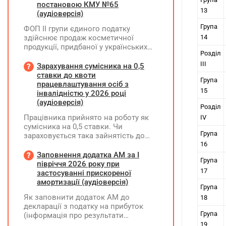
постановою КМУ №65
13
(аудіоверсія)
Група
ФОП ІІ групи єдиного податку
здійснює продаж косметичної
14
продукції, придбаної у українських
Розділ
постачальників. Які саме документи
III
потрібно вимагати від
Зарахування сумісника на 0,5
постачальника після 03.08.2026 року
ставки до квоти
Група
у зв'язку з повним набранням
працевлаштування осіб з
15
чинності Технічного регламенту на
інвалідністю у 2026 році
косметичну продукцію,
(аудіоверсія)
Розділ
затвердженого постановою КМУ від
Працівника прийнято на роботу як
IV
20.01.2021 р. №65?
сумісника на 0,5 ставки. Чи
Група
зараховується така зайнятість до
ліміту (квоти) з працевлаштування
16
осіб з інвалідністю відповідно до
Заповнення додатка АМ за І
Група
вимог законодавства?
півріччя 2026 року при
17
застосуванні прискореної
амортизації (аудіоверсія)
Група
Як заповнити додаток АМ до
18
декларації з податку на прибуток
Група
(інформація про результати
амортизації за І півріччя 2026 року)?
19