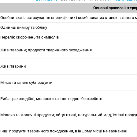
Основні правила інтер
Особливості застосування специфічних і комбінованих ставок ввізного 
Одиниці виміру та обліку
Перелік скорочень та символів
Живі тварини; продукти тваринного походження
Живі тварини
М’ясо та їстівні субпродукти
Риба і ракоподібні, молюски та інші водяні безхребетні
Молоко та молочні продукти; яйця птиці; натуральний мед; їстівні прод
Інші продукти тваринного походження, в іншому місці не зазначені