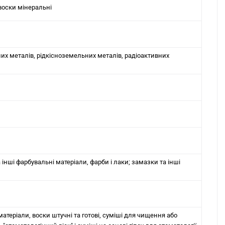
 воски мінеральні
нних металів, рідкісноземельних металів, радіоактивних
а інші фарбувальні матеріали, фарби і лаки; замазки та інші
атеріали, воски штучні та готові, суміші для чищення або