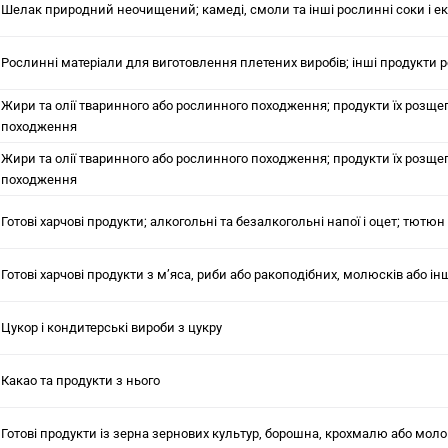
Шелак природний неочищений; камеді, смоли та інші рослинні соки і е
Рослинні матеріали для виготовлення плетених виробів; інші продукти 
Жири та олії тваринного або рослинного походження; продукти їх розщеп
походження
Жири та олії тваринного або рослинного походження; продукти їх розщеп
походження
Готові харчові продукти; алкогольні та безалкогольні напої і оцет; тютю
Готові харчові продукти з м’яса, риби або ракоподібних, молюсків або і
Цукор і кондитерські вироби з цукру
Какао та продукти з нього
Готові продукти із зерна зернових культур, борошна, крохмалю або мол