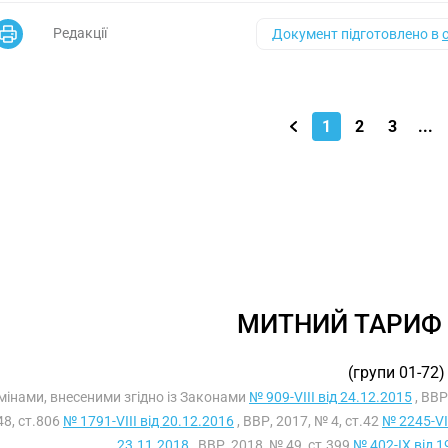
Редакції
Документ підготовлено в
1
2
3
...
МИТНИЙ ТАРИФ 
(групи 01-72)
 змінами, внесеними згідно із Законами
№ 909-VIII від 24.12.2015
, ВВР
48, ст.806
№ 1791-VIII від 20.12.2016
, ВВР, 2017, № 4, ст.42
№ 2245-VII
23.11.2018
, ВВР, 2018, № 49, ст.399
№ 402-IX від 1