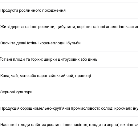
Продукти рослинного походження
Живі дерева та інші рослини; цибулини, коріння та інші аналогічні части
Овочі та деякі їстівні коренеплоди і бульби
Їстівні плоди та горіхи; шкірки цитрусових або динь
Кава, чай, мате або парагвайський чай, прянощі
Зернові культури
Продукція борошномельно-круп’яної промисловості; солод; крохмалі; і
Насіння і плоди олійних рослин; інше насіння, плоди та зерна; технічні 