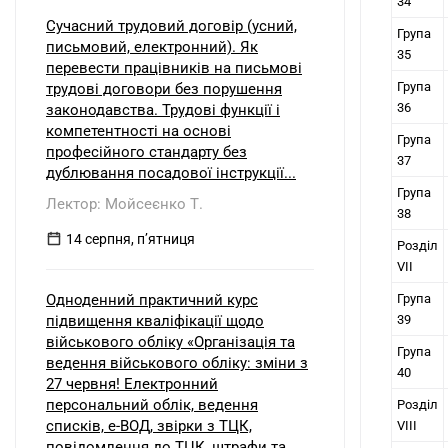
34
Сучасний трудовий договір (усний,
Група
письмовий, електронний). Як
35
перевести працівників на письмові
Група
трудові договори без порушення
36
законодавства. Трудові функції і
компетентності на основі
Група
професійного стандарту без
37
дублювання посадової інструкції...
Група
Лектор: Мойсеєнко Т.
38
14 серпня, пʼятниця
Розділ
VII
Одноденний практичний курс
Група
підвищення кваліфікації щодо
39
військового обліку «Організація та
Група
ведення військового обліку: зміни з
40
27 червня! Електронний
персональний облік, ведення
Розділ
списків, е-ВОД, звірки з ТЦК,
VIII
повідомлення до ТЦК, штрафи та