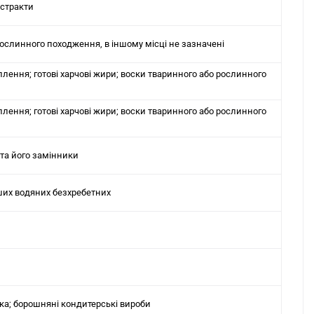
кстракти
рослинного походження, в іншому місці не зазначені
лення; готові харчові жири; воски тваринного або рослинного
лення; готові харчові жири; воски тваринного або рослинного
н та його замінники
нших водяних безхребетних
ока; борошняні кондитерські вироби