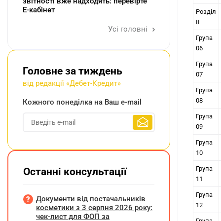
звітності вже надходять: перевірте
Е-кабінет
Розділ
II
Усі головні
Група
06
Група
Головне за тиждень
07
від редакції «Дебет-Кредит»
Група
08
Кожного понеділка на Ваш e-mail
Група
09
Група
10
Група
Останні консультації
11
Група
Документи від постачальників
12
косметики з 3 серпня 2026 року:
чек-лист для ФОП за
Група