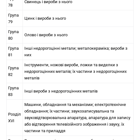
Свинець і вироби з нього
78
Група
Цинк і вироби з нього
79
Група
Олово і вироби з нього
80
Група
Інші недорогоцінні метали; металокераміка; вироби з
81
них
Інструменти, ножові вироби, ложки та виделки з
Група
недорогоцінних металів; їх частини з недорогоцінних
82
металів
Група
Інші вироби з недорогоцінних металів
83
Машини, обладнання та механізми; електротехнічне
обладнання; їх частини; звукозаписувальна та
Розділ
звуковідтворювальна апаратура, апаратура для запису
XVI
або відтворення телевізійного зображення і звуку, їх
частини та приладдя