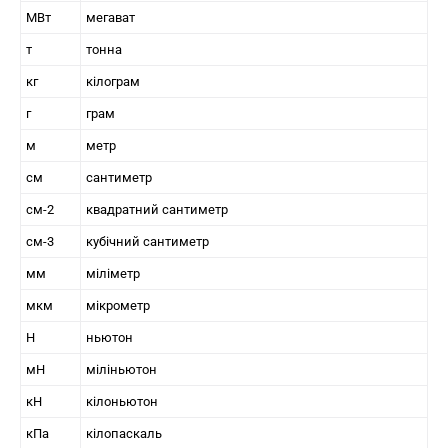
МВт
мегават
т
тонна
кг
кілограм
г
грам
м
метр
см
сантиметр
см-2
квадратний сантиметр
см-3
кубічний сантиметр
мм
міліметр
мкм
мікрометр
Н
ньютон
мН
міліньютон
кН
кілоньютон
кПа
кілопаскаль