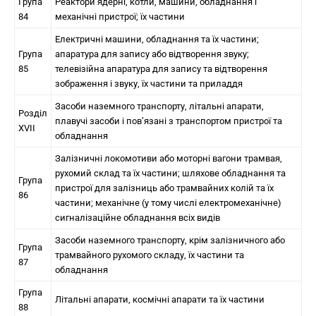
Група
Реактори ядерні, котли, машини, обладнання і
84
механічні пристрої; їх частини
Електричні машини, обладнання та їх частини;
Група
апаратура для запису або відтворення звуку;
85
телевізійна апаратура для запису та відтворення
зображення і звуку, їх частини та приладдя
Засоби наземного транспорту, літальні апарати,
Розділ
плавучі засоби і пов’язані з транспортом пристрої та
XVII
обладнання
Залізничні локомотиви або моторні вагони трамвая,
рухомий склад та їх частини; шляхове обладнання та
Група
пристрої для залізниць або трамвайних колій та їх
86
частини; механічне (у тому числі електромеханічне)
сигналізаційне обладнання всіх видів
Засоби наземного транспорту, крім залізничного або
Група
трамвайного рухомого складу, їх частини та
87
обладнання
Група
Літальні апарати, космічні апарати та їх частини
88