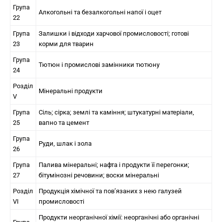
Група
Алкогольні та безалкогольні напої і оцет
22
Група
Залишки і відходи харчової промисловості; готові
23
корми для тварин
Група
Тютюн і промислові замінники тютюну
24
Розділ
Мінеральні продукти
V
Група
Сіль; сірка; землі та каміння; штукатурні матеріали,
25
вапно та цемент
Група
Руди, шлак і зола
26
Група
Палива мінеральні; нафта і продукти її перегонки;
27
бітумінозні речовини; воски мінеральні
Розділ
Продукція хімічної та пов’язаних з нею галузей
VI
промисловості
Продукти неорганічної хімії: неорганічні або органічні