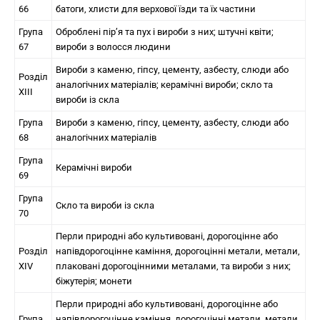
66
батоги, хлисти для верхової їзди та їх частини
Група
Оброблені пір’я та пух і вироби з них; штучні квіти;
67
вироби з волосся людини
Вироби з каменю, гіпсу, цементу, азбесту, слюди або
Розділ
аналогічних матеріалів; керамічні вироби; скло та
XIII
вироби із скла
Група
Вироби з каменю, гіпсу, цементу, азбесту, слюди або
68
аналогічних матеріалів
Група
Керамічні вироби
69
Група
Скло та вироби із скла
70
Перли природні або культивовані, дорогоцінне або
Розділ
напівдорогоцінне каміння, дорогоцінні метали, метали,
XIV
плаковані дорогоцінними металами, та вироби з них;
біжутерія; монети
Перли природні або культивовані, дорогоцінне або
Група
напівдорогоцінне каміння, дорогоцінні метали, метали,