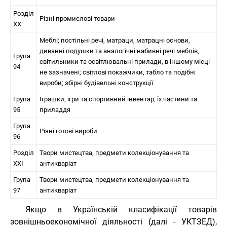
Розділ
Різні промислові товари
XX
Меблі; постільні речі, матраци, матрацні основи,
диванні подушки та аналогічні набивні речі меблів,
Група
світильники та освітлювальні прилади, в іншому місці
94
не зазначені; світлові покажчики, табло та подібні
вироби; збірні будівельні конструкції
Група
Іграшки, ігри та спортивний інвентар; їх частини та
95
приладдя
Група
Різні готові вироби
96
Розділ
Твори мистецтва, предмети колекціонування та
XXI
антикваріат
Група
Твори мистецтва, предмети колекціонування та
97
антикваріат
Якщо в Українській класифікації товарів
зовнішньоекономічної діяльності (далі - УКТЗЕД),