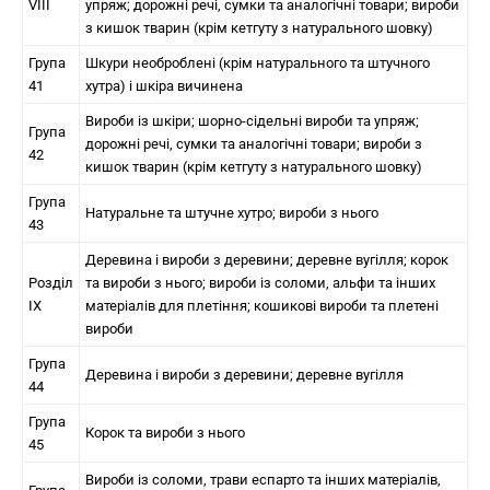
VIII
упряж; дорожні речі, сумки та аналогічні товари; вироби
з кишок тварин (крім кетгуту з натурального шовку)
Група
Шкури необроблені (крім натурального та штучного
41
хутра) і шкіра вичинена
Вироби із шкіри; шорно-сідельні вироби та упряж;
Група
дорожні речі, сумки та аналогічні товари; вироби з
42
кишок тварин (крім кетгуту з натурального шовку)
Група
Натуральне та штучне хутро; вироби з нього
43
Деревина і вироби з деревини; деревне вугілля; корок
Розділ
та вироби з нього; вироби із соломи, альфи та інших
IX
матеріалів для плетіння; кошикові вироби та плетені
вироби
Група
Деревина і вироби з деревини; деревне вугілля
44
Група
Корок та вироби з нього
45
Вироби із соломи, трави еспарто та інших матеріалів,