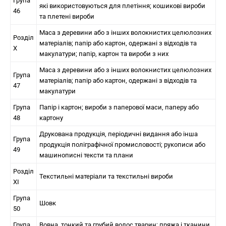
Група
які використовуються для плетіння; кошикові вироби
46
та плетені вироби
Маса з деревини або з інших волокнистих целюлозних
Розділ
матеріалів; папір або картон, одержані з відходів та
X
макулатури; папір, картон та вироби з них
Маса з деревини або з інших волокнистих целюлозних
Група
матеріалів; папір або картон, одержані з відходів та
47
макулатури
Група
Папір і картон; вироби з паперової маси, паперу або
48
картону
Друкована продукція, періодичні видання або інша
Група
продукція поліграфічної промисловості; рукописи або
49
машинописні тексти та плани
Розділ
Текстильні матеріали та текстильні вироби
XI
Група
Шовк
50
Група
Вовна, тонкий та грубий волос тварин; пряжа і тканини