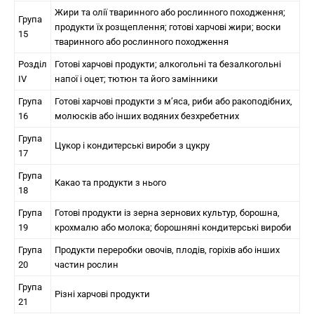
Жири та олії тваринного або рослинного походження;
Група
продукти їх розщеплення; готові харчові жири; воски
15
тваринного або рослинного походження
Розділ
Готові харчові продукти; алкогольні та безалкогольні
IV
напої і оцет; тютюн та його замінники
Група
Готові харчові продукти з м’яса, риби або ракоподібних,
16
молюсків або інших водяних безхребетних
Група
Цукор і кондитерські вироби з цукру
17
Група
Какао та продукти з нього
18
Група
Готові продукти із зерна зернових культур, борошна,
19
крохмалю або молока; борошняні кондитерські вироби
Група
Продукти переробки овочів, плодів, горіхів або інших
20
частин рослин
Група
Різні харчові продукти
21