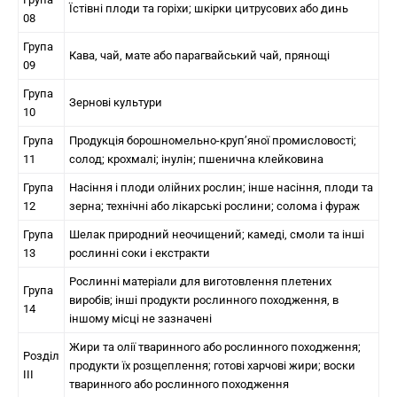
Їстівні плоди та горіхи; шкірки цитрусових або динь
08
Група
Кава, чай, мате або парагвайський чай, прянощі
09
Група
Зернові культури
10
Група
Продукція борошномельно-круп’яної промисловості;
11
солод; крохмалі; інулін; пшенична клейковина
Група
Насіння і плоди олійних рослин; інше насіння, плоди та
12
зерна; технічні або лікарські рослини; солома і фураж
Група
Шелак природний неочищений; камеді, смоли та інші
13
рослинні соки і екстракти
Рослинні матеріали для виготовлення плетених
Група
виробів; інші продукти рослинного походження, в
14
іншому місці не зазначені
Жири та олії тваринного або рослинного походження;
Розділ
продукти їх розщеплення; готові харчові жири; воски
III
тваринного або рослинного походження