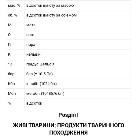
мас. %
відсоток вмісту за масою
об. %
відсоток вмісту за об’ємом
М-
мета-
О-
орто-
П-
пара-
К
кельвін
°C
градус Цельсія
бар
бар (= 10-5 Па)
Кбіт
кілобіт (1024 біт)
Мбіт
мегабіт (1048576 біт)
%
відсоток
Розділ I
ЖИВІ ТВАРИНИ; ПРОДУКТИ ТВАРИННОГО
ПОХОДЖЕННЯ