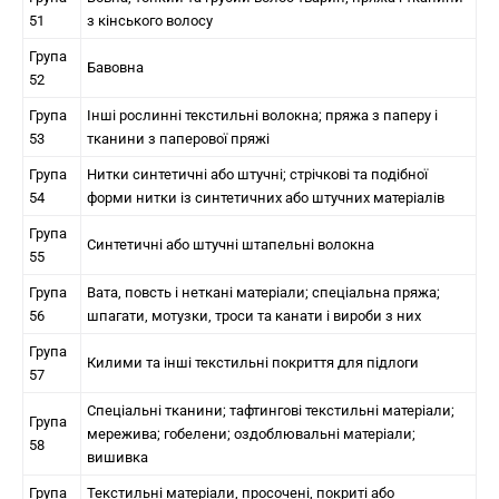
51
з кінського волосу
Група
Бавовна
52
Група
Інші рослинні текстильні волокна; пряжа з паперу і
53
тканини з паперової пряжі
Група
Нитки синтетичні або штучні; стрічкові та подібної
54
форми нитки із синтетичних або штучних матеріалів
Група
Синтетичні або штучні штапельні волокна
55
Група
Вата, повсть і неткані матеріали; спеціальна пряжа;
56
шпагати, мотузки, троси та канати і вироби з них
Група
Килими та інші текстильні покриття для підлоги
57
Спеціальні тканини; тафтингові текстильні матеріали;
Група
мережива; гобелени; оздоблювальні матеріали;
58
вишивка
Група
Текстильні матеріали, просочені, покриті або