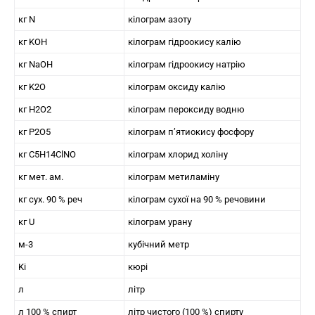
кг N
кілограм азоту
кг KOH
кілограм гідроокису калію
кг NaOH
кілограм гідроокису натрію
кг K2O
кілограм оксиду калію
кг H2O2
кілограм пероксиду водню
кг P2O5
кілограм п’ятиокису фосфору
кг C5H14ClNO
кілограм хлорид холіну
кг мет. ам.
кілограм метиламіну
кг сух. 90 % реч
кілограм сухої на 90 % речовини
кг U
кілограм урану
м-3
кубічний метр
Ki
кюрі
л
літр
л 100 % спирт
літр чистого (100 %) спирту