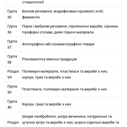
стоматології
Група
Білкові речовини; модифіковані крохмалі; клеї;
35
ферменти
Група
Порох і вибухові речовини; піротехнічні вироби; сірники;
36
пірофорні сплави; деякі горючі матеріали
Група
Фотографічні або кінематографічні товари
37
Група
Різноманітна хімічна продукція
38
Розділ
Полімерні матеріали, пластмаси та вироби з них;
VII
каучук, гума та вироби з них
Група
Пластмаси, полімерні матеріали та вироби з них
39
Група
Каучук, гума та вироби з них
40
Шкури необроблені, шкіра вичинена, натуральне та
Розділ
штучне хутро та вироби з них; шорно-сідельні вироби та