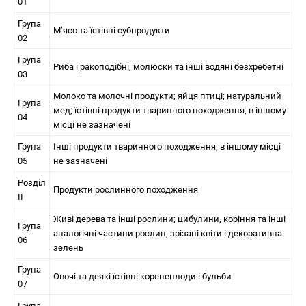
01
Група
М’ясо та їстівні субпродукти
02
Група
Риба і ракоподібні, молюски та інші водяні безхребетні
03
Молоко та молочні продукти; яйця птиці; натуральний
Група
мед; їстівні продукти тваринного походження, в іншому
04
місці не зазначені
Група
Інші продукти тваринного походження, в іншому місці
05
не зазначені
Розділ
Продукти рослинного походження
II
Живі дерева та інші рослини; цибулини, коріння та інші
Група
аналогічні частини рослин; зрізані квіти і декоративна
06
зелень
Група
Овочі та деякі їстівні коренеплоди і бульби
07
Група