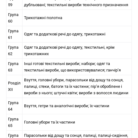
59
дубльовані; текстильні вироби технічного призначення
Група
Трикотажні полотна
60
Група
Одяг та додаткові речі до одягу, трикотажні
61
Група
Одяг та додаткові речі до одягу, текстильні, крім
62
трикотажних
Група
Інші готові текстильні вироби; набори; одяг та
63
текстильні вироби, що використовувалися; ганчір’я
Взуття, головні убори, парасольки від дощу та сонця,
Розділ
палиці, стеки, батоги та їх частини; пір’я оброблене і
XII
вироби з нього; штучні квіти; вироби з волосся людини
Група
Взуття, гетри та аналогічні вироби; їх частини
64
Група
Головні убори та їх частини
65
Група
Парасольки від дощу та сонця, палиці, палиці-сидіння,