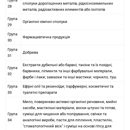
Група
сполуки дорогоцінних металів, рідкісноземельних
28
металів, радіоактивних елементів або ізотопів
Група
Органічні хімічні сполуки
29
Група
Фармацевтична продукція
30
Група
Добрива
31
Екстракти дубильні або барвні; таніни та їх похідні,
Група
барвники, пігменти та інші фарбувальні матеріали,
32
фарби і лаки; замазки та інші мастики; чорнило, туш
Група
Ефірні олії та резиноїди; парфумерні, косметичні та
33
туалетні препарати
Мило, поверхнево-активні органічні речовини, мийні
засоби, мастильні матеріали, воски штучні та готові,
Група
суміші для чищення або полірування, свічки та
34
аналогічні вироби, пасти для ліплення, пластилін,
"стоматологічний віск" і суміші на основі гіпсу для