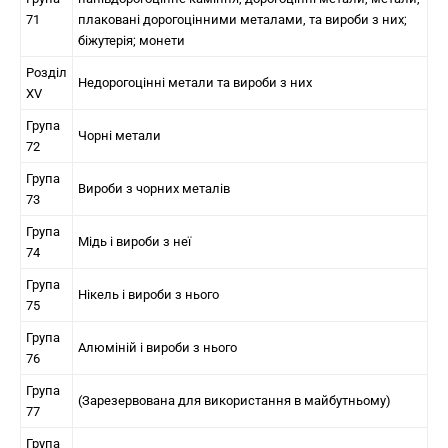
71
плаковані дорогоцінними металами, та вироби з них;
біжутерія; монети
Розділ
Недорогоцінні метали та вироби з них
XV
Група
Чорні метали
72
Група
Вироби з чорних металів
73
Група
Мідь і вироби з неї
74
Група
Нікель і вироби з нього
75
Група
Алюміній і вироби з нього
76
Група
(Зарезервована для використання в майбутньому)
77
Група