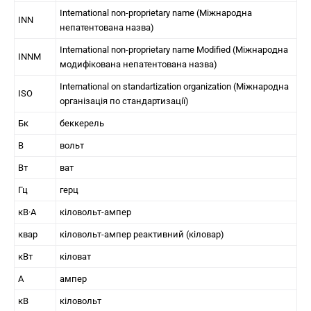
International non-proprietary name (Міжнародна
INN
непатентована назва)
International non-proprietary name Modified (Міжнародна
INNM
модифікована непатентована назва)
International on standartization organization (Міжнародна
ISO
організація по стандартизації)
Бк
беккерель
В
вольт
Вт
ват
Гц
герц
кВ·А
кіловольт-ампер
квар
кіловольт-ампер реактивний (кіловар)
кВт
кіловат
А
ампер
кВ
кіловольт