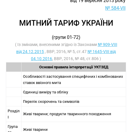
від 19 вересня 2013 року
№ 584-VII
МИТНИЙ ТАРИФ УКРАЇНИ
(групи 01-72)
( Із змінами, внесеними згідно із Законами
№ 909-VIII
від 24.12.2015
, ВВР, 2016, № 5, ст.47
№ 1645-VIII від
04.10.2016
, ВВР, 2016, № 48, ст.806 )
Основні правила інтерпретації УКТЗЕД
Особливості застосування специфічних і комбінованих
ставок ввізного мита
Одиниці виміру та обліку
Перелік скорочень та символів
Розділ
Живі тварини; продукти тваринного походження
I
Група
Живі тварини