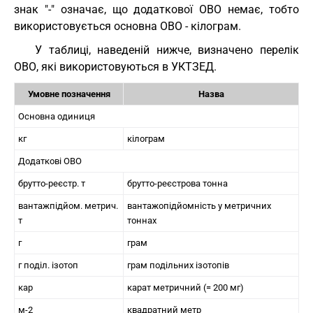
знак "-" означає, що додаткової ОВО немає, тобто
використовується основна ОВО - кілограм.
У таблиці, наведеній нижче, визначено перелік
ОВО, які використовуються в УКТЗЕД.
Умовне позначення
Назва
Основна одиниця
кг
кілограм
Додаткові ОВО
брутто-реєстр. т
брутто-реєстрова тонна
вантажпідйом. метрич.
вантажопідйомність у метричних
т
тоннах
г
грам
г поділ. ізотоп
грам подільних ізотопів
кар
карат метричний (= 200 мг)
м-2
квадратний метр