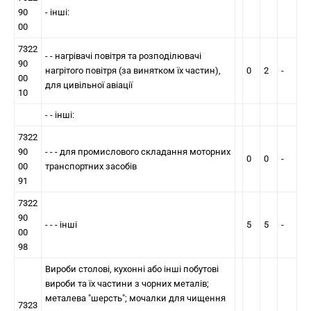
90
- iншi:
00
7322
- - нагрівачі повітря та розподілювачі
90
нагрітого повітря (за винятком їх частин),
0
2
-
00
для цивільної авіації
10
- - інші:
7322
90
- - - для промислового складання моторних
0
0
-
00
транспортних засобів
91
7322
90
- - - інші
5
5
-
00
98
Вироби столовi, кухоннi або iншi побутовi
вироби та їх частини з чорних металів;
металева "шерсть"; мочалки для чищення
7323