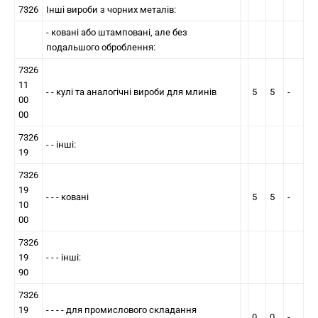
7326
Інші вироби з чорних металів:
- кованi або штампованi, але без
подальшого оброблення:
7326
11
- - кулi та аналогiчнi вироби для млинiв
5
5
-
00
00
7326
- - iншi:
19
7326
19
- - - кованi
5
5
-
10
00
7326
19
- - - інші:
90
7326
19
- - - - для промислового складання
0
0
-