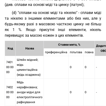
(див. сплави на основі міді та цинку (латуні);
(d) "сплави на основі міді та нікелю" - сплави міді
та нікелю з іншими елементами або без них, але у
будь-якому разі з масовою часткою цинку не більш
як 1 %. Якщо присутні інші елементи, нікель
перевищує за масою кожен з цих елементів.
Ставки мита, %
Додатк
Код
Назва
ОВ
преференційна
пільгова
повна
Штейн мідний;
7401
мідь
00 00
0
0
-
цементаційна
00
(мідь осаджена)
Мідь
7402
нерафінована;
00 00
аноди мідні для
0
0
-
00
електролітичного
рафінування