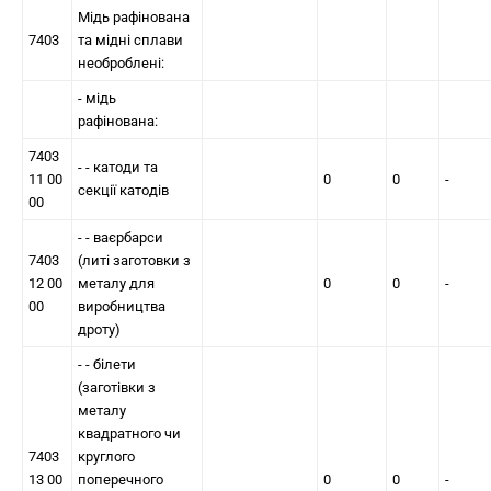
Мідь рафінована
7403
та мідні сплави
необроблені:
- мідь
рафінована:
7403
- - катоди та
11 00
0
0
-
секції катодів
00
- - ваєрбарси
7403
(литі заготовки з
12 00
металу для
0
0
-
00
виробництва
дроту)
- - білети
(заготівки з
металу
квадратного чи
7403
круглого
13 00
поперечного
0
0
-