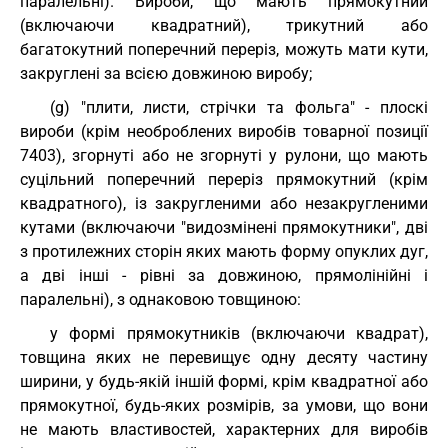
паралельні). Вироби, що мають прямокутний
(включаючи квадратний), трикутний або
багатокутний поперечний переріз, можуть мати кути,
закруглені за всією довжиною виробу;
(g) "плити, листи, стрічки та фольга" - плоскі
вироби (крім необроблених виробів товарної позиції
7403), згорнуті або не згорнуті у рулони, що мають
суцільний поперечний переріз прямокутний (крім
квадратного), із закругленими або незакругленими
кутами (включаючи "видозмінені прямокутники", дві
з протилежних сторін яких мають форму опуклих дуг,
а дві інші - рівні за довжиною, прямолінійні і
паралельні), з однаковою товщиною:
у формі прямокутників (включаючи квадрат),
товщина яких не перевищує одну десяту частину
ширини, у будь-якій іншій формі, крім квадратної або
прямокутної, будь-яких розмірів, за умови, що вони
не мають властивостей, характерних для виробів