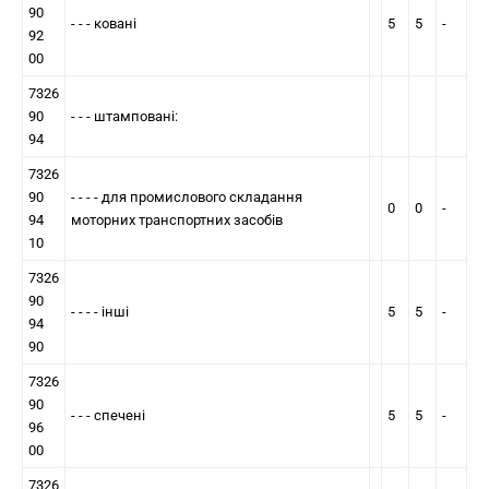
90
- - - кованi
5
5
-
92
00
7326
90
- - - штамповані:
94
7326
90
- - - - для промислового складання
0
0
-
94
моторних транспортних засобів
10
7326
90
- - - - інші
5
5
-
94
90
7326
90
- - - спеченi
5
5
-
96
00
7326