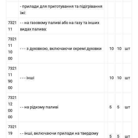
- прилади для приготування та пiдiгрiвання
їжi:
7321
- - на газовому паливi або на газу та iнших
11
видах палива:
7321
11
- - - з духовкою, включаючи окремi духовки
10
10
шт
10
00
7321
11
- - - iншi
10
10
шт
90
00
7321
12
- - на рiдкому паливi
5
5
шт
00
00
7321
19
- - інші, включаючи прилади на твердому
5
5
шт