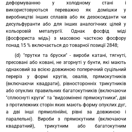
деформуванню у холодному стані і
використовуються переважно як домішки у
виробництві інших сплавів або як дезоксиданти чи
десульфуранти або для інших аналогічних цілей у
кольоровій металургії. Однак фосфід міді
(фосфориста мідь) з масовою часткою фосфору
понад 15 % включається до товарної позиції 2848;
(d) "прутки та бруски" - вироби катані, тягнуті,
пресовані або ковані, не згорнуті у бунти, які мають
однаковий за всією довжиною поперечний суцільний
переріз у формі кругів, овалів, прямокутників
(включаючи квадрати), рівносторонніх трикутників
або опуклих правильних багатокутників (включаючи
"сплюснуті круги" та "видозмінені прямокутники", дві
з протилежних сторін яких мають форму опуклих дуг,
а дві інші прямолінійні, рівні за довжиною і
паралельні). Вироби з прямокутним (включаючи
квадратний), трикутним або багатокутним