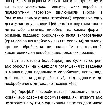
поперечним перерізом можуть мати закруглені кути
за всією довжиною. Товщина таких виробів з
прямокутним перерізом (включаючи вироби із
"зміненим прямокутним перерізом") перевищує одну
десяту частину ширини. Цей термін стосується також
литих або спечених виробів, тих самих форм і
розмірів, підданих обробленню після виготовлення
(крім обрізання крайок чи зняття окалини), за умови,
що це оброблення не надає їм властивостей,
характерних для виробів інших товарних позицій.
Литі заготовки (ваєрбарси), що були загострені
або оброблені на кінцях для полегшення їх введення
в машини для подальшого оброблення, наприклад,
для волочіння дроту або труб, слід відносити до
необробленої міді товарної позиції 7403;
(e) "профілі" - вироби катані, пресовані, тягнуті,
ковані або одержані формуванням, які згорнуті або
не згорнуті в бунти, з однаковим за всією довжиною