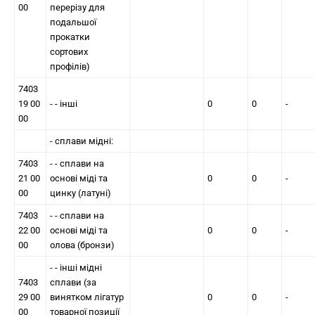
00
перерізу для
подальшої
прокатки
сортових
профілів)
7403
19 00
- - інші
0
0
-
00
- сплави мідні:
7403
- - сплави на
21 00
основі міді та
0
0
-
00
цинку (латуні)
7403
- - сплави на
22 00
основі міді та
0
0
-
00
олова (бронзи)
- - інші мідні
7403
сплави (за
29 00
винятком лігатур
0
0
-
00
товарної позиції