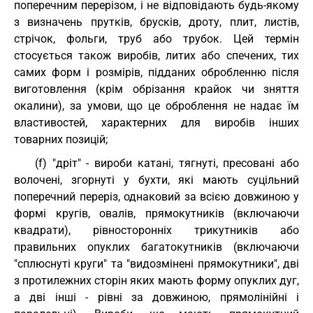
поперечним перерізом, і не відповідають будь-якому
з визначень прутків, брусків, дроту, плит, листів,
стрічок, фольги, труб або трубок. Цей термін
стосується також виробів, литих або спечених, тих
самих форм і розмірів, підданих обробленню після
виготовлення (крім обрізання крайок чи зняття
окалини), за умови, що це оброблення не надає їм
властивостей, характерних для виробів інших
товарних позицій;
(f) "дріт" - вироби катані, тягнуті, пресовані або
волочені, згорнуті у бухти, які мають суцільний
поперечний переріз, однаковий за всією довжиною у
формі кругів, овалів, прямокутників (включаючи
квадрати), рівносторонніх трикутників або
правильних опуклих багатокутників (включаючи
"сплюснуті круги" та "видозмінені прямокутники", дві
з протилежних сторін яких мають форму опуклих дуг,
а дві інші - рівні за довжиною, прямолінійні і