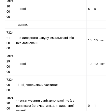
7324
10
- - інші
5
5
-
00
90
- ванни:
7324
21
- - з ливарного чавуну, емальованi або
10
10
шт
00
неемальованi
00
7324
29
- - iншi
10
10
шт
00
00
7324
90
- iншi, включаючи частини:
00
7324
- - устаткування санітарно-технічне (за
90
винятком його частин), для цивільної
0
1
-
00
авіації