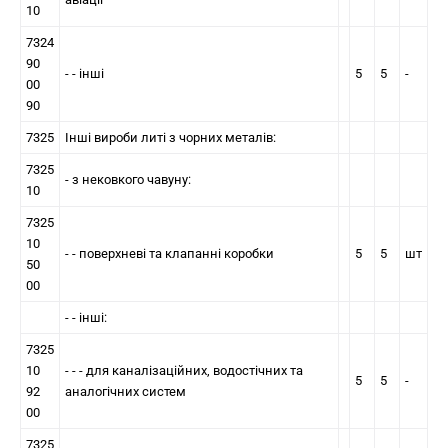
10
7324
90
- - інші
5
5
-
00
90
7325
Інші вироби литі з чорних металів:
7325
- з нековкого чавуну:
10
7325
10
- - поверхневі та клапанні коробки
5
5
шт
50
00
- - iншi:
7325
10
- - - для каналiзацiйних, водостiчних та
5
5
-
92
аналогічних систем
00
7325