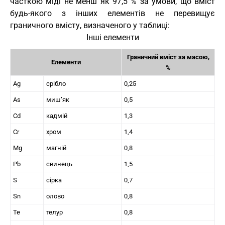
часткою міді не менш як 97,5 % за умови, що вміст
будь-якого з інших елементів не перевищує
граничного вмісту, визначеного у таблиці:
Інші елементи
Граничний вміст за масою,
Елементи
%
Ag
срібло
0,25
As
миш’як
0,5
Cd
кадмій
1,3
Cr
хром
1,4
Mg
магній
0,8
Pb
свинець
1,5
S
сірка
0,7
Sn
олово
0,8
Те
телур
0,8