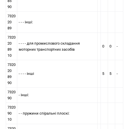
85
90
7320
20
- - - інші:
89
7320
20
- - - - для промислового складання
0
0
-
89
моторних транспортних засобів
10
7320
20
- - - - інші
5
5
-
89
90
7320
- iншi:
90
7320
90
- - пружини спiральнi плоскі:
10
7320