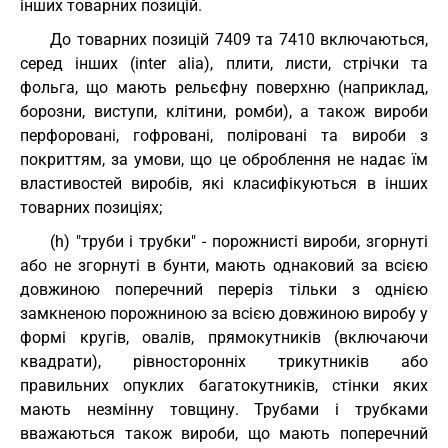
інших товарних позицій.
До товарних позицій 7409 та 7410 включаються,
серед інших (intеr alia), плити, листи, стрічки та
фольга, що мають рельєфну поверхню (наприклад,
борозни, виступи, клітини, ромби), а також вироби
перфоровані, гофровані, поліровані та вироби з
покриттям, за умови, що це оброблення не надає їм
властивостей виробів, які класифікуються в інших
товарних позиціях;
(h) "труби і трубки" - порожнисті вироби, згорнуті
або не згорнуті в бунти, мають однаковий за всією
довжиною поперечний переріз тільки з однією
замкненою порожниною за всією довжиною виробу у
формі кругів, овалів, прямокутників (включаючи
квадрати), рівносторонніх трикутників або
правильних опуклих багатокутників, стінки яких
мають незмінну товщину. Трубами і трубками
вважаються також вироби, що мають поперечний