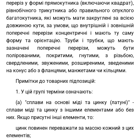
переріз у формі прямокутника (включаючи квадрат),
рівнобічного трикутника або правильного опуклого
багатокутника, які можуть мати закруглені за всією
довжиною кути, за умови, що внутрішній і зовнішній
поперечні перерізи концентричні і мають ту саму
форму та орієнтацію. Труби і трубки, що мають
зазначені поперечні перерізи, можуть бути
полірованими, покритими, гнутими, з різьбою,
свердленими, звуженими, розширеними, зведеними
на конус або з фланцями, манжетами чи кільцями.
Примітки до товарних підпозицій:
1. У цій групі терміни означають:
(a) "сплави на основі міді та цинку (латуні)" -
сплави міді та цинку з іншими елементами або без
них. Якщо присутні інші елементи, то:
цинк повинен переважати за масою кожний з цих
елементів;