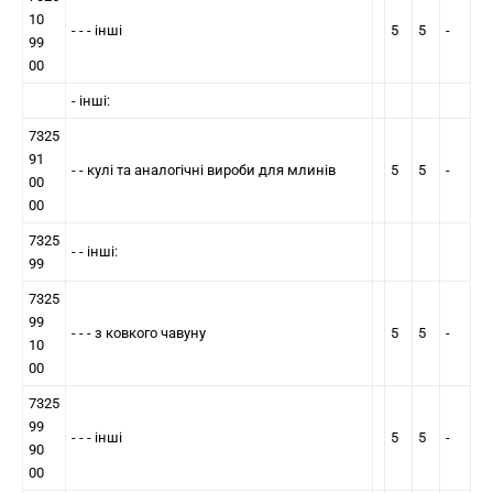
10
- - - iншi
5
5
-
99
00
- iншi:
7325
91
- - кулi та аналогiчнi вироби для млинiв
5
5
-
00
00
7325
- - iншi:
99
7325
99
- - - з ковкого чавуну
5
5
-
10
00
7325
99
- - - iншi
5
5
-
90
00