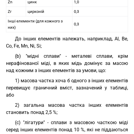
Zn
цинк
1,0
Zr
цирконій
0,3
Інші елементи (для кожного з
0,3
них)
До інших елементів належать, наприклад, Al, Be,
Co, Fe, Mn, Ni, Si;
(b) "мідні сплави" - металеві сплави, крім
нерафінованої міді, в яких мідь домінує за масою
над кожним з інших елементів за умови, що:
1) масова частка хоча б одного з інших елементів
перевищує граничний вміст, зазначений у таблиці,
або
2) загальна масова частка інших елементів
становить понад 2,5 %;
(c) "лігатури" - сплави з масовою часткою міді
серед інших елементів понад 10 %, які не піддаються