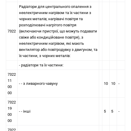
Радiатори для центрального опалення з
неелектричним нагрівом та їх частини з
чорних металів; нагрівачі повітря та
розподілювачі нагрітого повітря
7322
(включаючи пристрої, що можуть подавати
свiже або кондицiйоване повiтря), з
неелектричним нагрівом, якi мають
вентилятор або повiтродувку з двигуном, та
їх частини, з чорних металів:
- радiатори та їх частини:
7322
11
- - з ливарного чавуну
10
10
-
00
00
7322
19
- - iншi
5
5
-
00
00
7322