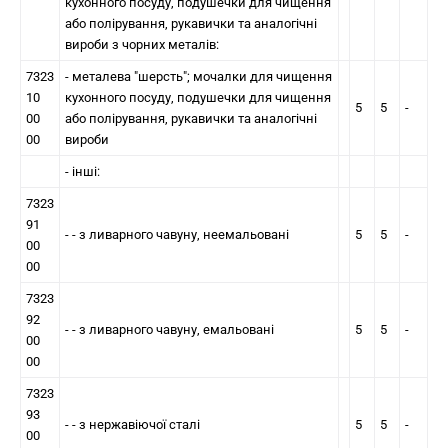
кухонного посуду, подушечки для чищення
або полірування, рукавички та аналогiчні
вироби з чорних металів:
7323
- металева "шерсть"; мочалки для чищення
10
кухонного посуду, подушечки для чищення
5
5
-
00
або полірування, рукавички та аналогiчні
00
вироби
- iншi:
7323
91
- - з ливарного чавуну, неемальованi
5
5
-
00
00
7323
92
- - з ливарного чавуну, емальованi
5
5
-
00
00
7323
93
- - з нержавiючої сталi
5
5
-
00