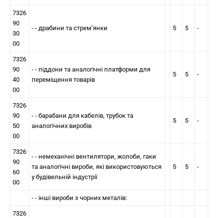
7326
90
- - драбини та стрем’янки
5
5
-
30
00
7326
90
- - пiддони та аналогiчнi платформи для
5
5
-
40
переміщення товарiв
00
7326
90
- - барабани для кабелiв, трубок та
5
5
-
50
аналогiчних виробів
00
7326
- - немеханiчнi вентилятори, жолоби, гаки
90
та аналогічні вироби, якi використовуються
5
5
-
60
у будiвельнiй iндустрiї
00
- - iншi вироби з чорних металів:
7326