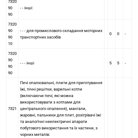
7320
90
- - інші:
90
7320
90
- - - для промислового складання моторних
0
0
-
90
транспортних засобів
10
7320
90
- - - інші
5
5
-
90
90
Печi опалювальні, плити для приготування
їжі, пічні решітки, варильні котли
(включаючи печі, якi можна
використовувати з котлами для
7321
центрального опалення), мангали,
жаровнi, пальники для плит, розiгрiвачi їжi
та аналогiчнi неелектричні апарати
побутового використання та їх частини, з
чорних металів: