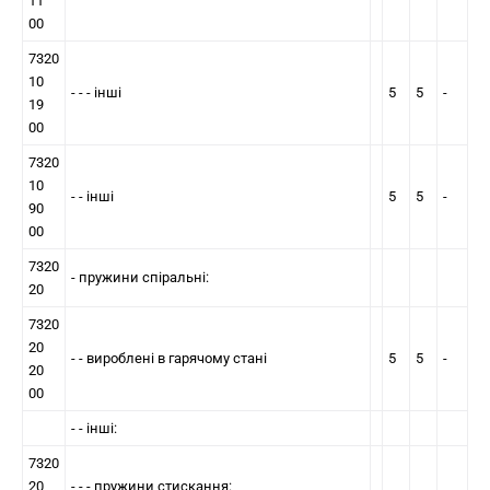
11
00
7320
10
- - - iншi
5
5
-
19
00
7320
10
- - iншi
5
5
-
90
00
7320
- пружини спiральнi:
20
7320
20
- - вироблені в гарячому стані
5
5
-
20
00
- - iншi:
7320
20
- - - пружини стискання: