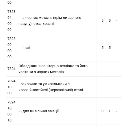
00
7323
94
- - з чорних металів (крiм ливарного
5
5
-
00
чавуну), емальованi
00
7323
99
- - iншi
5
5
-
00
00
Обладнання санiтарно-технiчне та його
7324
частини з чорних металів:
7324
- раковини та умивальники з
10
корозійностійкої (нержавiючої) сталi:
00
7324
10
- - для цивільної авіації
0
1
-
00
10