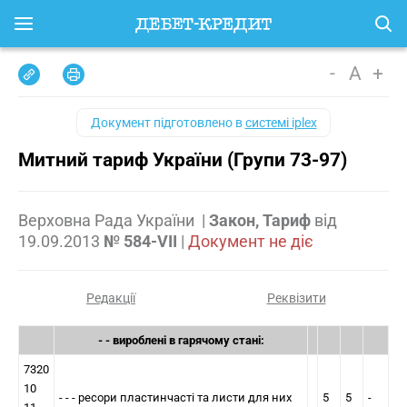
-
A
+
Документ підготовлено в
системі iplex
Митний тариф України (Групи 73-97)
Верховна Рада України
|
Закон, Тариф
від
19.09.2013
№ 584-VII
|
Документ не діє
Редакції
Реквізити
- - вироблені в гарячому стані:
7320
10
- - - ресори пластинчастi та листи для них
5
5
-