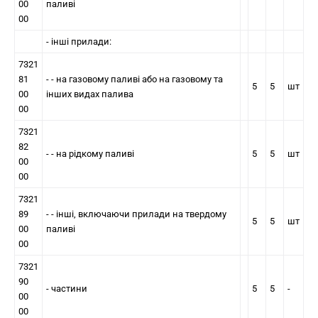
00
паливi
00
- iншi прилади:
7321
81
- - на газовому паливi або на газовому та
5
5
шт
00
iнших видах палива
00
7321
82
- - на рiдкому паливi
5
5
шт
00
00
7321
89
- - інші, включаючи прилади на твердому
5
5
шт
00
паливi
00
7321
90
- частини
5
5
-
00
00