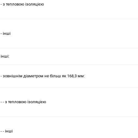
- - з тепловою ізоляцією
- - інші
- інші:
 - - зовнiшнiм дiаметром не бiльш як 168,3 мм:
- - - з тепловою ізоляцією
- - - інші