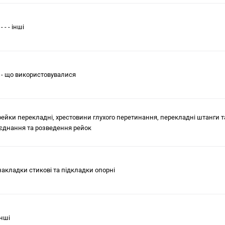
- - - - інші
 - - що використовувалися
 рейки перекладні, хрестовини глухого перетинання, перекладні штанги т
’єднання та розведення рейок
 накладки стиковi та пiдкладки опорнi
iншi