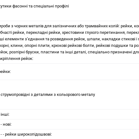
 кутики фасоннi та спецiальнi профiлi
ироби з чорних металів для залiзничних або трамвайних колiй: рейки, к
убчастi рейки, перекладні рейки, хрестовини глухого перетинання, перек
ншi елементи з’єднання та розведення рейок, шпали, накладки стиковi i
порнi, клини, опорні плити, крюкові рейкові болти, рейковi подушки та р
ейок, розпірнi бруски, пластини та iншi деталi, спецiально призначенi дл
акрiплення рейок:
рейки:
 - струмопровiднi з деталями з кольорового металу
- iншi:
- - новi:
- - - рейки широкопідошвові: