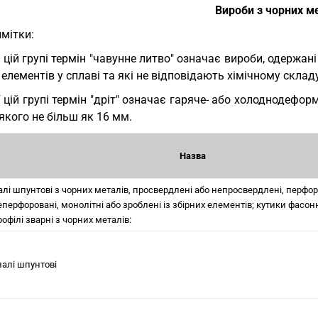
Вироби з чорних м
мітки:
У цій групі термін "чавунне литво" означає вироби, одержа
 елементів у сплаві та які не відповідають хімічному складу
У цій групі термін "дріт" означає гаряче- або холоднодефо
якого не більш як 16 мм.
Назва
алі шпунтовi з чорних металів, просвердленi або непросвердленi, перфор
еперфоровані, монолiтнi або зробленi із збiрних елементiв; кутики фасонн
рофiлi зварнi з чорних металів:
 палі шпунтовi