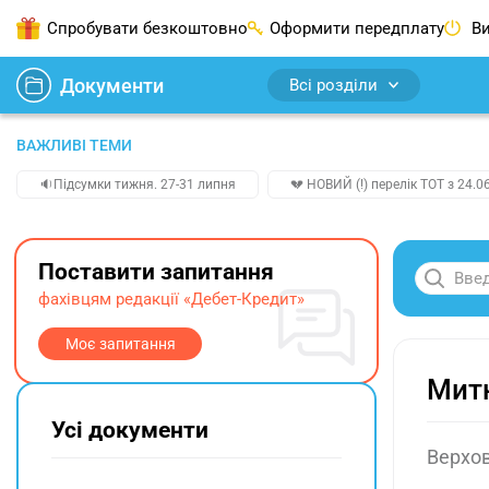
Спробувати безкоштовно
Оформити передплату
Ви
Документи
Всі розділи
ВАЖЛИВІ ТЕМИ
🔉Підсумки тижня. 27-31 липня
💔 НОВИЙ (!) перелік ТОТ з 24.06
Поставити запитання
фахівцям редакції «Дебет-Кредит»
Моє запитання
Митн
Усі документи
Верхов