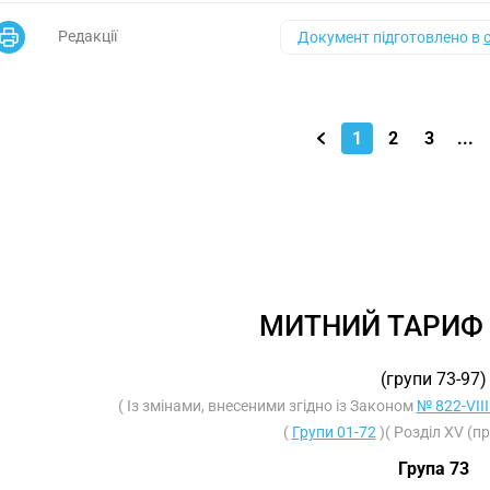
Редакції
Документ підготовлено в
1
2
3
...
МИТНИЙ ТАРИФ 
(групи 73-97)
( Із змінами, внесеними згідно із Законом
№ 822-VIII
(
Групи 01-72
)( Розділ XV (п
Група 73