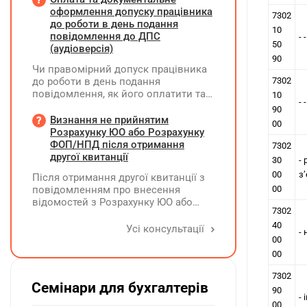
опитування через EngageQ та
оформлення допуску працівника
7302
електронну пошту, підтримку
до роботи в день подання
10
учасників і передачу результатів. Яку
повідомлення до ДПС
- 
50
одиницю виміру коректніше
(аудіоверсія)
застосовувати — «шт» чи «послуга»?
90
Чи правомірний допуск працівника
до роботи в день подання
7302
повідомлення, як його оплатити та
10
-
зафіксувати?
90
Визнання не прийнятим
00
Розрахунку ЮО або Розрахунку
ФОП/НПД після отримання
7302
другої квитанції
30
-
00
з
Після отримання другої квитанції з
повідомленням про внесення
00
відомостей з Розрахунку ЮО або
7302
Розрахунку ФОП/НПД до Реєстру
40
застрахованих осіб, на підставі
Усі консультації
-
камеральної перевірки Розрахунок
00
може бути не прийнятим, якщо його
00
було подано з порушенням вимог
7302
Семінари для бухгалтерів
90
- 
00