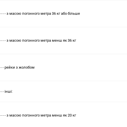
- - - - з масою погонного метра 36 кг або бiльше
- - - - з масою погонного метра менш як 36 кг
- - - рейки з жолобом
- - - інші:
- - - - з масою погонного метра менш як 20 кг