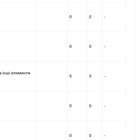
0
0
-
0
0
-
а iншi елементи
5
5
-
0
0
-
0
0
-