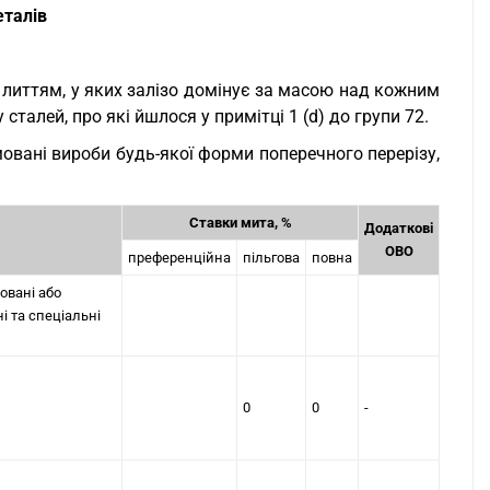
еталів
ні литтям, у яких залізо домінує за масою над кожним
 сталей, про які йшлося у примітці 1 (d) до групи 72.
рмовані вироби будь-якої форми поперечного перерізу,
Ставки мита, %
Додаткові
ОВО
преференційна
пільгова
повна
овані або
i та спецiальнi
0
0
-