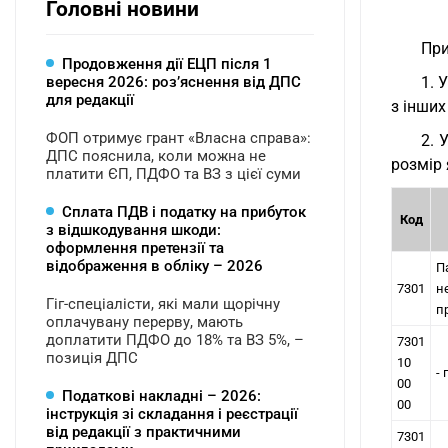
Головні новини
При
Продовження дії ЕЦП після 1
вересня 2026: розʼяснення від ДПС
1. 
для редакції
з інших
ФОП отримує грант «Власна справа»:
2. 
ДПС пояснила, коли можна не
розмір 
платити ЄП, ПДФО та ВЗ з цієї суми
Сплата ПДВ і податку на прибуток
Код
з відшкодування шкоди:
оформлення претензії та
відображення в обліку – 2026
П
7301
н
Гіг-спеціалісти, які мали щорічну
п
оплачувану перерву, мають
доплатити ПДФО до 18% та ВЗ 5%, –
7301
позиція ДПС
10
-
00
Податкові накладні – 2026:
00
інструкція зі складання і реєстрації
від редакції з практичними
7301