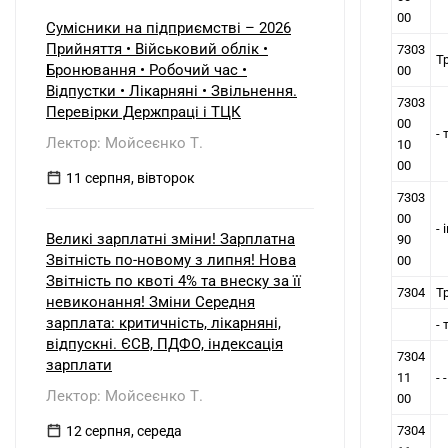
00
Сумісники на підприємстві – 2026
Прийняття • Військовий облік •
7303
Т
Бронювання • Робочий час •
00
Відпустки • Лікарняні • Звільнення.
7303
Перевірки Держпраці і ТЦК
00
-
Лектор: Мойсеєнко Т.
10
00
11 серпня, вівторок
7303
00
- 
Великі зарплатні зміни! Зарплатна
90
Звітність по-новому з липня! Нова
00
Звітність по квоті 4% та внеску за її
7304
Т
невиконання! Зміни Середня
зарплата: критичність, лікарняні,
-
відпускні. ЄСВ, ПДФО, індексація
7304
зарплати
11
- 
Лектор: Мойсеєнко Т.
00
12 серпня, середа
7304