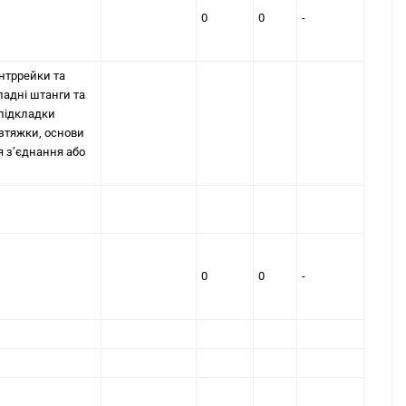
0
0
-
онтррейки та
ладні штанги та
 пiдкладки
озтяжки, основи
я з’єднання або
0
0
-