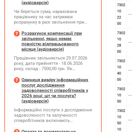
(аудіоверсія)
7302
Чи береться сума, нарахована
10
- 
працівнику за час затримки
22
розрахунку в разі звільнення при
00
обчсиленні середньомісячної
заробітної плати (винагороди), для
Розрахунок компенсації при
7302
розрахунку внеску на підтримку
звільненні, якщо немає
10
- 
працевлаштування осіб з
повністю відпрацьованого
28
інвалідністю?
місяця (аудіоверсія)
00
Працівник звільняється 29.07.2026
7302
року, дата прийняття - 18.06.2026
10
року, оклад - 7500,00 грн. Як
- 
40
розрахувати компенсацію трьох
невикористаних днів відпустки при
Одиниця виміру інформаційних
00
звільненні?
послуг дослідження
7302
задоволеності співробітників у
10
- 
2026 році: шт чи послуга?
(аудіоверсія)
50
Інформаційні послуги з дослідження
7302
задоволеності та залученості
10
- 
співробітників включають
50
підготовку дослідного
10
повідомлення, проведення
Оплата та документальне