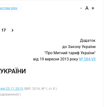
-
A
+
системі iplex
17
Додаток
до Закону України
"Про Митний тариф України"
від 19 вересня 2013 року
№ 584-VII
УКРАЇНИ
 від 25.11.2015
, ВВР, 2016, № 1, ст.8 )
родовження) )