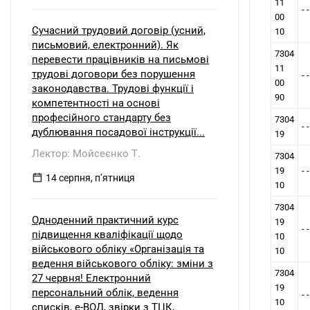
11
- 
00
Сучасний трудовий договір (усний,
10
письмовий, електронний). Як
7304
перевести працівників на письмові
11
трудові договори без порушення
- 
00
законодавства. Трудові функції і
90
компетентності на основі
професійного стандарту без
7304
- 
дублювання посадової інструкції...
19
Лектор: Мойсеєнко Т.
7304
19
-
14 серпня, пʼятниця
10
7304
Одноденний практичний курс
19
- 
підвищення кваліфікації щодо
10
військового обліку «Організація та
10
ведення військового обліку: зміни з
7304
27 червня! Електронний
19
персональний облік, ведення
- 
10
списків, е-ВОД, звірки з ТЦК,