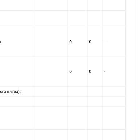
м
0
0
-
0
0
-
ого литва):