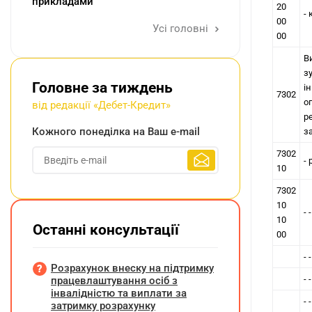
прикладами
20
-
00
Усі головні
00
В
з
Головне за тиждень
i
7302
о
від редакції «Дебет-Кредит»
р
Кожного понеділка на Ваш e-mail
з
7302
- 
10
7302
10
-
10
Останні консультації
00
- 
Розрахунок внеску на підтримку
- 
працевлаштування осіб з
інвалідністю та виплати за
- 
затримку розрахунку