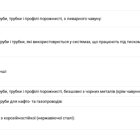
руби, трубки i профiлi порожнистi, з ливарного чавуну:
 труби і трубки, якi використовуються у системах, що працюють пiд тиско
iншi
руби, трубки i профiлi порожнистi, безшовнi з чорних металів (крiм чавунн
 труби для нафто- та газопроводiв:
- з корозійностійкої (нержавiючої сталi):