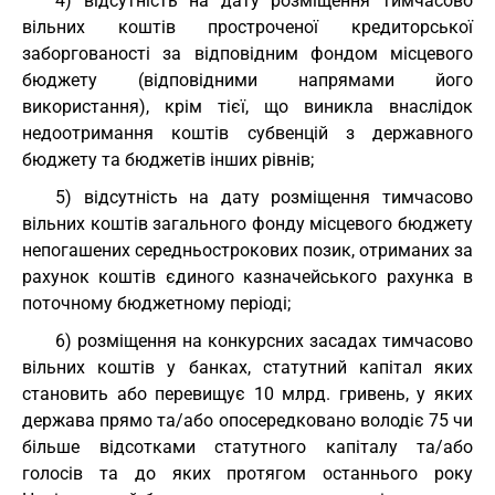
4) відсутність на дату розміщення тимчасово
вільних коштів простроченої кредиторської
заборгованості за відповідним фондом місцевого
бюджету (відповідними напрямами його
використання), крім тієї, що виникла внаслідок
недоотримання коштів субвенцій з державного
бюджету та бюджетів інших рівнів;
5) відсутність на дату розміщення тимчасово
вільних коштів загального фонду місцевого бюджету
непогашених середньострокових позик, отриманих за
рахунок коштів єдиного казначейського рахунка в
поточному бюджетному періоді;
6) розміщення на конкурсних засадах тимчасово
вільних коштів у банках, статутний капітал яких
становить або перевищує 10 млрд. гривень, у яких
держава прямо та/або опосередковано володіє 75 чи
більше відсотками статутного капіталу та/або
голосів та до яких протягом останнього року