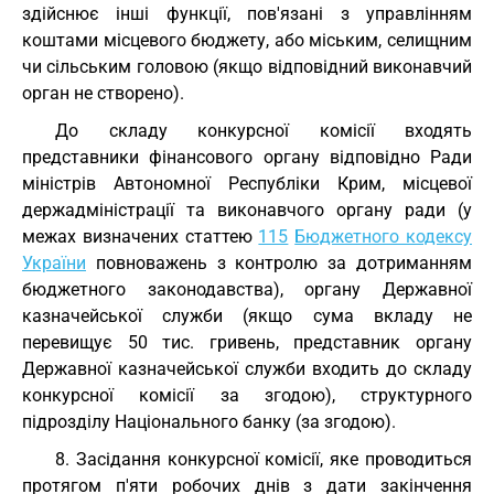
здійснює інші функції, пов'язані з управлінням
коштами місцевого бюджету, або міським, селищним
чи сільським головою (якщо відповідний виконавчий
орган не створено).
До складу конкурсної комісії входять
представники фінансового органу відповідно Ради
міністрів Автономної Республіки Крим, місцевої
держадміністрації та виконавчого органу ради (у
межах визначених статтею
115
Бюджетного кодексу
України
повноважень з контролю за дотриманням
бюджетного законодавства), органу Державної
казначейської служби (якщо сума вкладу не
перевищує 50 тис. гривень, представник органу
Державної казначейської служби входить до складу
конкурсної комісії за згодою), структурного
підрозділу Національного банку (за згодою).
8. Засідання конкурсної комісії, яке проводиться
протягом п'яти робочих днів з дати закінчення