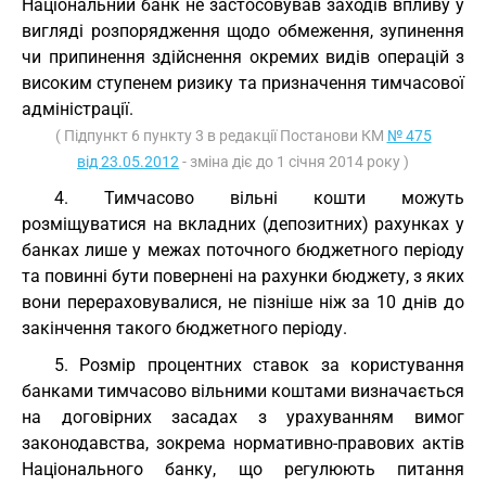
Національний банк не застосовував заходів впливу у
вигляді розпорядження щодо обмеження, зупинення
чи припинення здійснення окремих видів операцій з
високим ступенем ризику та призначення тимчасової
адміністрації.
( Підпункт 6 пункту 3 в редакції Постанови КМ
№ 475
від 23.05.2012
- зміна діє до 1 січня 2014 року )
4. Тимчасово вільні кошти можуть
розміщуватися на вкладних (депозитних) рахунках у
банках лише у межах поточного бюджетного періоду
та повинні бути повернені на рахунки бюджету, з яких
вони перераховувалися, не пізніше ніж за 10 днів до
закінчення такого бюджетного періоду.
5. Розмір процентних ставок за користування
банками тимчасово вільними коштами визначається
на договірних засадах з урахуванням вимог
законодавства, зокрема нормативно-правових актів
Національного банку, що регулюють питання