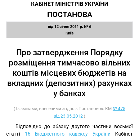
КАБІНЕТ МІНІСТРІВ УКРАЇНИ
ПОСТАНОВА
від 12 січня 2011 р. № 6
Київ
Про затвердження Порядку
розміщення тимчасово вільних
коштів місцевих бюджетів на
вкладних (депозитних) рахунках
у банках
( Із змінами, внесеними згідно з Постановою КМ
№ 475
від 23.05.2012
)
Відповідно до абзацу другого частини восьмої
статті
16
Бюджетного кодексу України
Кабінет