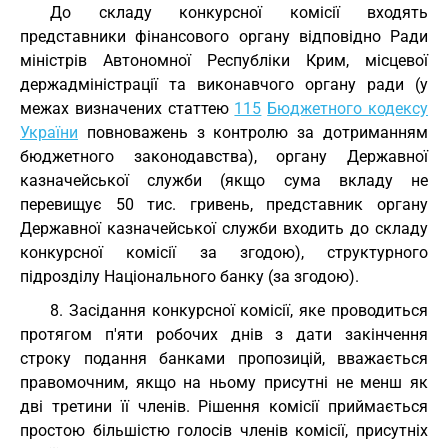
До складу конкурсної комісії входять
представники фінансового органу відповідно Ради
міністрів Автономної Республіки Крим, місцевої
держадміністрації та виконавчого органу ради (у
межах визначених статтею
115
Бюджетного кодексу
України
повноважень з контролю за дотриманням
бюджетного законодавства), органу Державної
казначейської служби (якщо сума вкладу не
перевищує 50 тис. гривень, представник органу
Державної казначейської служби входить до складу
конкурсної комісії за згодою), структурного
підрозділу Національного банку (за згодою).
8. Засідання конкурсної комісії, яке проводиться
протягом п'яти робочих днів з дати закінчення
строку подання банками пропозицій, вважається
правомочним, якщо на ньому присутні не менш як
дві третини її членів. Рішення комісії приймається
простою більшістю голосів членів комісії, присутніх