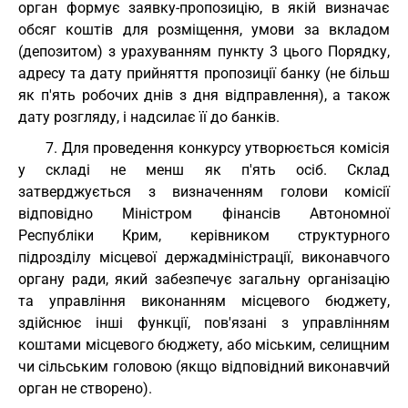
орган формує заявку-пропозицію, в якій визначає
обсяг коштів для розміщення, умови за вкладом
(депозитом) з урахуванням пункту 3 цього Порядку,
адресу та дату прийняття пропозиції банку (не більш
як п'ять робочих днів з дня відправлення), а також
дату розгляду, і надсилає її до банків.
7. Для проведення конкурсу утворюється комісія
у складі не менш як п'ять осіб. Склад
затверджується з визначенням голови комісії
відповідно Міністром фінансів Автономної
Республіки Крим, керівником структурного
підрозділу місцевої держадміністрації, виконавчого
органу ради, який забезпечує загальну організацію
та управління виконанням місцевого бюджету,
здійснює інші функції, пов'язані з управлінням
коштами місцевого бюджету, або міським, селищним
чи сільським головою (якщо відповідний виконавчий
орган не створено).