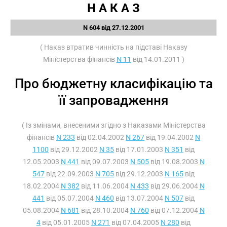
Н А К А З
N 604 від 27.12.2001
( Наказ втратив чинність на підставі Наказу
Міністерства фінансів
N 11
від 14.01.2011 )
Про бюджетну класифікацію та
її запровадження
( Із змінами, внесеними згідно з Наказами Міністерства
фінансів
N 233
від 02.04.2002
N 267
від 19.04.2002
N
1100
від 29.12.2002
N 35
від 17.01.2003
N 351
від
12.05.2003
N 441
від 09.07.2003
N 505
від 19.08.2003
N
547
від 22.09.2003
N 705
від 29.12.2003
N 165
від
18.02.2004
N 382
від 11.06.2004
N 433
від 29.06.2004
N
441
від 05.07.2004
N 460
від 13.07.2004
N 507
від
05.08.2004
N 681
від 28.10.2004
N 760
від 07.12.2004
N
4
від 05.01.2005
N 271
від 07.04.2005
N 280
від