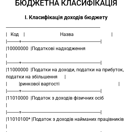
БЮДЖЕТНА КЛАСИФІКАЦІЯ
I. Класифікація доходів бюджету
--------------------------------------------------------------------------------
|   Код    |                              Назва                                |
|----------+-------------------------------------------------------------------|
|10000000  |Податкові надходження                                              
|
|----------+-------------------------------------------------------------------|
|11000000  |Податки на доходи, податки на прибуток, 
податки на збільшення      |
|          |ринкової вартості                                                  |
|----------+-------------------------------------------------------------------|
|11010000  |Податок з доходів фізичних осіб                                    
|
|----------+-------------------------------------------------------------------|
|11010100* |Податок з доходів найманих працівників                             
|