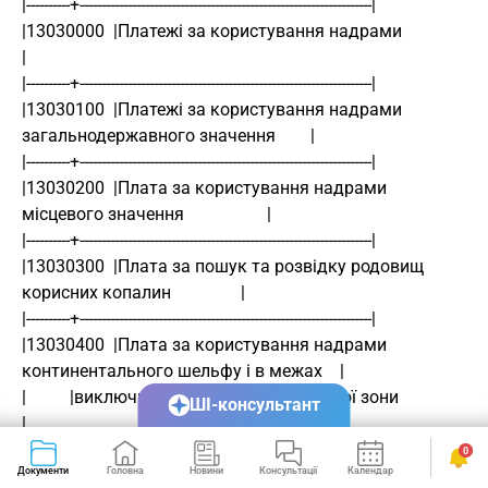
|----------+-------------------------------------------------------------------|
|13030000  |Платежі за користування надрами                                    
|
|----------+-------------------------------------------------------------------|
|13030100  |Платежі за користування надрами 
загальнодержавного значення        |
|----------+-------------------------------------------------------------------|
|13030200  |Плата за користування надрами 
місцевого значення                   |
|----------+-------------------------------------------------------------------|
|13030300  |Плата за пошук та розвідку родовищ 
корисних копалин                |
|----------+-------------------------------------------------------------------|
|13030400  |Плата за користування надрами 
континентального шельфу і в межах    |
|          |виключної (морської) економічної зони                              
ШІ-консультант
|
|----------+-------------------------------------------------------------------|
0
Документи
Головна
Новини
Консультації
Календар
Сервіси
|13030500  |Надходження сум реструктурованої 