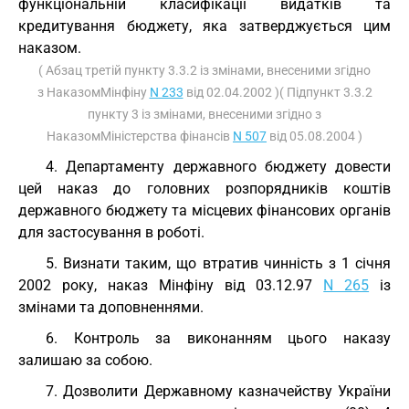
функціональній класифікації видатків та
кредитування бюджету, яка затверджується цим
наказом.
( Абзац третій пункту 3.3.2 із змінами, внесеними згідно
з НаказомМінфіну
N 233
від 02.04.2002 )( Підпункт 3.3.2
пункту 3 із змінами, внесеними згідно з
НаказомМіністерства фінансів
N 507
від 05.08.2004 )
4. Департаменту державного бюджету довести
цей наказ до головних розпорядників коштів
державного бюджету та місцевих фінансових органів
для застосування в роботі.
5. Визнати таким, що втратив чинність з 1 січня
2002 року, наказ Мінфіну від 03.12.97
N 265
із
змінами та доповненнями.
6. Контроль за виконанням цього наказу
залишаю за собою.
7. Дозволити Державному казначейству України