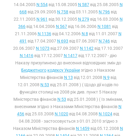
14.04.2005
N 554
від 15.08.2005
N 587
від 25.08.2005
N
668
від 29.09.2005
N 758
від 03.11.2005
N 796
від
22.11.2005
N 961
від 30.12.2005
N 279
від 16.03.2006
N
366
від 14.04.2006
N 567
від 16.06.2006
N 1081
від
21.11.2006
N 1136
від 04.12.2006
N 8
від 11.01.2007
N
491
від 17.04.2007
N 693
від 07.06.2007
N 746
від
20.06.2007
N 1073
від 27.09.2007
N 1142
від 17.10.2007
N 1416
від 17.12.2007
N 1417
від 17.12.2007 - дію
Наказу призупинено до внесення відповідних змін до
Бюджетного
кодексу України
згідно з Наказом
Міністерства фінансів
N 13
від 12.01.2008
N 9
від
12.01.2008
N 53
від 25.01.2008 ) ( Щодо дії кодів по
функціях столиці на 2008 рік див. пункт 5 Наказу
Міністерства фінансів
N 53
від 25.01.2008 ) ( Із змінами,
внесеними згідно з Наказами Міністерства фінансів
N
456
від 25.03.2008
N 1020
від 04.08.2008
N 1024
від
04.08.2008 - застосовується з 01.01.2010 згідно з
Наказом Міністерства фінансів
N 1459
від 05.12.2008
N
1166
від 22.09.2008
N 1404
від 20.11.2008
N 1564
від