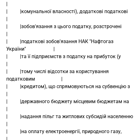
|
|          |комунальної власності), додаткові податкові                        
|
|          |зобов'язання з цього податку, розстрочені                          
|
|          |податкові зобов'язання НАК "Нафтогаз 
України"                      |
|          |та її підприємств з податку на прибуток (у                         
|
|          |тому числі відсотки за користування 
податковим                     |
|          |кредитом), що спрямовуються на субвенцію з                         
|
|          |державного бюджету місцевим бюджетам на                            
|
|          |надання пільг та житлових субсидій населенню                       
|
|          |на оплату електроенергії, природного газу,                         
|