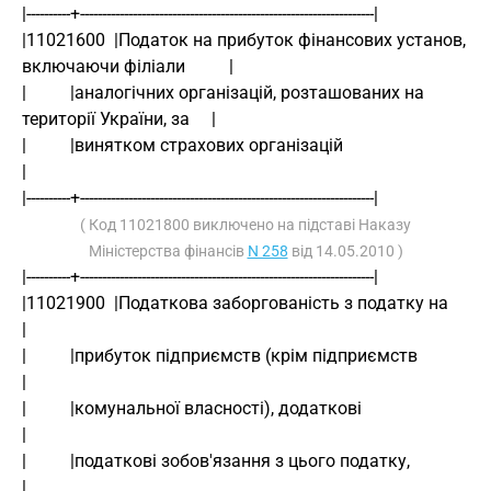
|----------+-------------------------------------------------------------------|
|11021600  |Податок на прибуток фінансових установ, 
включаючи філіали          |
|          |аналогічних організацій, розташованих на 
території України, за     |
|          |винятком страхових організацій                                     
|
|----------+-------------------------------------------------------------------|
( Код 11021800 виключено на підставі Наказу
Міністерства фінансів
N 258
від 14.05.2010 )
|----------+-------------------------------------------------------------------|
|11021900  |Податкова заборгованість з податку на                              
|
|          |прибуток підприємств (крім підприємств                             
|
|          |комунальної власності), додаткові                                  
|
|          |податкові зобов'язання з цього податку,                            
|