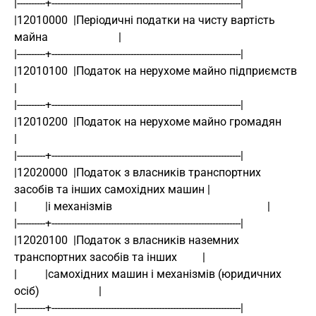
|----------+-------------------------------------------------------------------|
|12010000  |Періодичні податки на чисту вартість 
майна                         |
|----------+-------------------------------------------------------------------|
|12010100  |Податок на нерухоме майно підприємств                              
|
|----------+-------------------------------------------------------------------|
|12010200  |Податок на нерухоме майно громадян                                 
|
|----------+-------------------------------------------------------------------|
|12020000  |Податок з власників транспортних 
засобів та інших самохідних машин |
|          |і механізмів                                                       |
|----------+-------------------------------------------------------------------|
|12020100  |Податок з власників наземних 
транспортних засобів та інших         |
|          |самохідних машин і механізмів (юридичних 
осіб)                     |
|----------+-------------------------------------------------------------------|