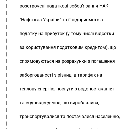
|          |розстрочені податкові зобов'язання НАК                             
|
|          |"Нафтогаз України" та її підприємств з                             
|
|          |податку на прибуток (у тому числі відсотки                         
|
|          |за користування податковим кредитом), що                           
|
|          |спрямовуються на розрахунки з погашення                            
|
|          |заборгованості з різниці в тарифах на                              
|
|          |теплову енергію, послуги з водопостачання                          
|
|          |та водовідведення, що вироблялися,                                 
|
|          |транспортувалися та постачалися населенню,                         
|