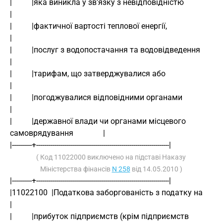
|          |яка виникла у зв'язку з невідповідністю                            
|
|          |фактичної вартості теплової енергії,                               
|
|          |послуг з водопостачання та водовідведення                          
|
|          |тарифам, що затверджувалися або                                    
|
|          |погоджувалися відповідними органами                                
|
|          |державної влади чи органами місцевого 
самоврядування               |
|----------+-------------------------------------------------------------------|
( Код 11022000 виключено на підставі Наказу
Міністерства фінансів
N 258
від 14.05.2010 )
|----------+-------------------------------------------------------------------|
|11022100  |Податкова заборгованість з податку на                              
|
|          |прибуток підприємств (крім підприємств                             