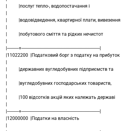
|          |послуг тепло-, водопостачання і                                    
|
|          |водовідведення, квартирної плати, вивезення                        
|
|          |побутового сміття та рідких нечистот                               
|
|----------+-------------------------------------------------------------------|
|11022200  |Податковий борг з податку на прибуток                              
|
|          |державних вугледобувних підприємств та                             
|
|          |вугледобувних господарських товариств,                             
|
|          |100 відсотків акцій яких належать державі                          
|
|----------+-------------------------------------------------------------------|
|12000000  |Податки на власність                                               
|