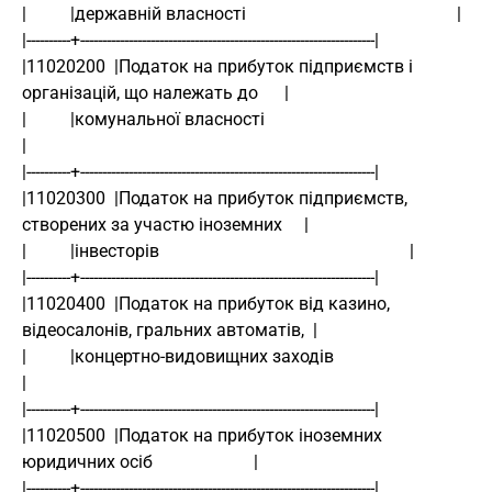
|          |державній власності                                                |
|----------+-------------------------------------------------------------------|
|11020200  |Податок на прибуток підприємств і 
організацій, що належать до      |
|          |комунальної власності                                              
|
|----------+-------------------------------------------------------------------|
|11020300  |Податок на прибуток підприємств, 
створених за участю іноземних     |
|          |інвесторів                                                         |
|----------+-------------------------------------------------------------------|
|11020400  |Податок на прибуток від казино, 
відеосалонів, гральних автоматів,  |
|          |концертно-видовищних заходів                                       
|
|----------+-------------------------------------------------------------------|
|11020500  |Податок на прибуток іноземних 
юридичних осіб                       |
|----------+-------------------------------------------------------------------|