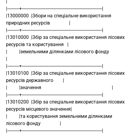
|
|----------+-------------------------------------------------------------------|
|13000000  |Збори на спеціальне використання 
природних ресурсів                |
|----------+-------------------------------------------------------------------|
|13010000  |Збір за спеціальне використання лісових 
ресурсів та користування   |
|          |земельними ділянками лісового фонду                                
|
|----------+-------------------------------------------------------------------|
|13010100  |Збір за спеціальне використання лісових 
ресурсів державного        |
|          |значення                                                           |
|----------+-------------------------------------------------------------------|
|13010200  |Збір за спеціальне використання лісових 
ресурсів місцевого значення|
|          |та користування земельними ділянками 
лісового фонду                |
|----------+-------------------------------------------------------------------|