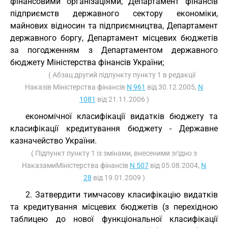
фінансовими організаціями, Департамент фінансів
підприємств державного сектору економіки,
майнових відносин та підприємництва, Департамент
державного боргу, Департамент місцевих бюджетів
за погодженням з Департаментом державного
бюджету Міністерства фінансів України;
( Абзац другий підпункту пункту 1 в редакції
Наказів Міністерства фінансів
N 961
від 30.12.2005,
N
1081
від 21.11.2006 )
економічної класифікації видатків бюджету та
класифікації кредитування бюджету - Державне
казначейство України.
( Підпункт пункту 1 із змінами, внесеними згідно з
НаказамиМіністерства фінансів
N 507
від 05.08.2004,
N
28
від 19.01.2009 )
2. Затвердити тимчасову класифікацію видатків
та кредитування місцевих бюджетів (з перехідною
таблицею до нової функціональної класифікації