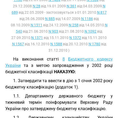
29.12.2008
N 28
від 19.01.2009
N 361
від 04.03.2009
N
689
від 22.05.2009 - застосовується з 01.01.2010
N 817
від 26.06.2009
N 885
від 14.07.2009
N 1186
від
08.10.2009
N 1511
від 24.12.2009
N 258
від 14.05.2010
N
540
від 21.06.2010
N 903
від 21.08.2010
N 1092
від
27.09.2010
N 1371
від 15.11.2010
N 1372
від 15.11.2010
N 1567
від 16.12.2010
N 1588
від 20.12.2010
N 1780
від
31.12.2010 )
На виконання статті
8
Бюджетного кодексу
України
та з метою запровадження у 2002 році
бюджетної класифікації
НАКАЗУЮ:
1. Затвердити та ввести в дію з 1 січня 2002 року
бюджетну класифікацію (додаток 1).
1.1. Департаменту державного бюджету у
тижневий термін поінформувати Верховну Раду
України про затверджену бюджетну класифікацію.
1.2. Державному казначейству України