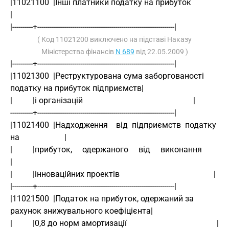
|11021100  |Інші платники податку на прибуток                                  
|
|----------+-------------------------------------------------------------------|
( Код 11021200 виключено на підставі Наказу
Міністерства фінансів
N 689
від 22.05.2009 )
|----------+-------------------------------------------------------------------|
|11021300  |Реструктурована сума заборгованості 
податку на прибуток підприємств|
|          |і організацій                                                      |
-----------+-------------------------------------------------------------------|
|11021400  |Надходження    від  підприємств  податку   
на                      |
|          |прибуток,     одержаного     від     виконання                     
|
|          |інноваційних проектів                                              |
|----------+-------------------------------------------------------------------|
|11021500  |Податок на прибуток, одержаний за 
рахунок знижувального коефіцієнта|
|          |0,8 до норм амортизації                                            |