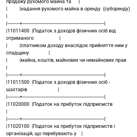
продажу рухомого майна та      |
|          |надання рухомого майна в оренду  (суборенду)                       
|
|----------+-------------------------------------------------------------------|
|11011400  |Податок з доходів фізичних осіб від 
отриманого                     |
|          |платником доходу внаслідок прийняття ним у 
спадщину                |
|          |майна, коштів, майнових чи немайнових прав                         
|
|----------+-------------------------------------------------------------------|
|11011500  |Податок з доходів фізичних осіб - 
шахтарів                         |
|----------+-------------------------------------------------------------------|
|11020000  |Податок на прибуток підприємств                                    
|
|----------+-------------------------------------------------------------------|
|11020100  |Податок на прибуток підприємств і 
організацій, що перебувають у    |