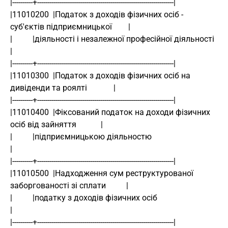
|----------+-------------------------------------------------------------------|
|11010200  |Податок з доходів фізичних осіб - 
суб'єктів підприємницької        |
|          |діяльності і незалежної професійної діяльності                     
|
|----------+-------------------------------------------------------------------|
|11010300  |Податок з доходів фізичних осіб на 
дивіденди та роялті             |
|----------+-------------------------------------------------------------------|
|11010400  |Фіксований податок на доходи фізичних 
осіб від зайняття            |
|          |підприємницькою діяльностю                                         
|
|----------+-------------------------------------------------------------------|
|11010500  |Надходження сум реструктурованої 
заборгованості зі сплати          |
|          |податку з доходів фізичних осіб                                    
|
|----------+-------------------------------------------------------------------|