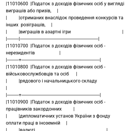
|11010600  |Податок з доходів фізичних осіб у вигляді 
виграшів або призів,     |
|          |отриманих внаслідок проведення конкурсів та 
інших  розіграшів,     |
|          |виграшів в азартні ігри                                            |
|----------|-------------------------------------------------------------------|
|11010700  |Податок з доходів фізичних осіб - 
нерезидентів                     |
|----------+-------------------------------------------------------------------|
|11010800  |Податок з доходів фізичних осіб - 
військовослужбовців та осіб      |
|          |рядового і начальницького складу                                   
|
|----------+-------------------------------------------------------------------|
|11010900  |Податок з доходів фізичних осіб - 
працівників закордонних          |
|          |дипломатичних установ України з фонду 
оплати праці в іноземній     |
|          |валюті                                                             |