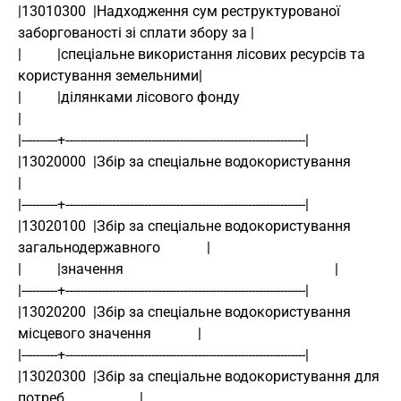
|13010300  |Надходження сум реструктурованої 
заборгованості зі сплати збору за |
|          |спеціальне використання лісових ресурсів та 
користування земельними|
|          |ділянками лісового фонду                                           
|
|----------+-------------------------------------------------------------------|
|13020000  |Збір за спеціальне водокористування                                
|
|----------+-------------------------------------------------------------------|
|13020100  |Збір за спеціальне водокористування 
загальнодержавного             |
|          |значення                                                           |
|----------+-------------------------------------------------------------------|
|13020200  |Збір за спеціальне водокористування 
місцевого значення             |
|----------+-------------------------------------------------------------------|
|13020300  |Збір за спеціальне водокористування для 
потреб                     |