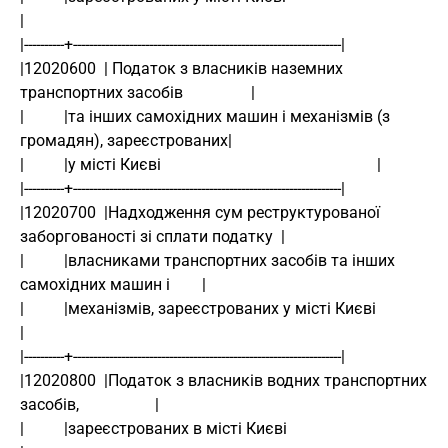
|
|----------+-------------------------------------------------------------------|
|12020600  | Податок з власників наземних 
транспортних засобів                 |
|          |та інших самохідних машин і механізмів (з 
громадян), зареєстрованих|
|          |у місті Києві                                                      |
|----------+-------------------------------------------------------------------|
|12020700  |Надходження сум реструктурованої 
заборгованості зі сплати податку  |
|          |власниками транспортних засобів та інших 
самохідних машин і        |
|          |механізмів, зареєстрованих у місті Києві                           
|
|----------+-------------------------------------------------------------------|
|12020800  |Податок з власників водних транспортних 
засобів,                   |
|          |зареєстрованих в місті Києві                                       