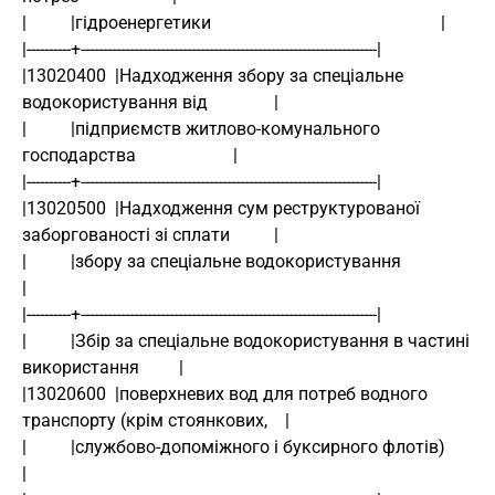
|          |гідроенергетики                                                    |
|----------+-------------------------------------------------------------------|
|13020400  |Надходження збору за спеціальне 
водокористування від               |
|          |підприємств житлово-комунального 
господарства                      |
|----------+-------------------------------------------------------------------|
|13020500  |Надходження сум реструктурованої 
заборгованості зі сплати          |
|          |збору за спеціальне водокористування                               
|
|----------+-------------------------------------------------------------------|
|          |Збір за спеціальне водокористування в частині 
використання         |
|13020600  |поверхневих вод для потреб водного 
транспорту (крім стоянкових,    |
|          |службово-допоміжного і буксирного флотів)                          
|