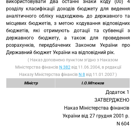
використовувати два останні знаки коду (00) 4
розділу класифікації доходів бюджету для ведення
аналітичного обліку надходжень до державного та
місцевих бюджетів, з метою кодування відповідних
бюджетів, які отримують дотації та субвенції з
державного бюджету, а також для проведення
розрахунків, передбачених Законом України про
Державний бюджет України на відповідний рік.
( Наказ доповнено пунктом згідно з Наказом
Міністерства фінансів
N 382
від 11.06.2004, в редакції
Наказу Міністерства фінансів
N 8
від 11.01.2007 )
Міністр
І.О.Мітюков
Додаток 1
ЗАТВЕРДЖЕНО
Наказ Міністерства фінансів
України від 27 грудня 2001 р.
N 604