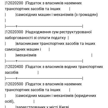
|12020200  |Податок з власників наземних 
транспортних засобів та інших         |
|          |самохідних машин і механізмів (з громадян)                         
|
|----------+-------------------------------------------------------------------|
|12020300  |Надходження сум реструктурованої 
заборгованості зі сплати податку  |
|          |власниками транспортних засобів та інших 
самохідних машин і        |
|          |механізмів                                                         |
|----------+-------------------------------------------------------------------|
|12020400  |Податок з власників водних транспортних 
засобів                    |
|----------+-------------------------------------------------------------------|
|12020500  |Податок з власників наземних 
транспортних засобів та інших         |
|          |самохідних машин і механізмів (юридичних 
осіб),                    |
|          |зареєстрованих у місті Києві                                       