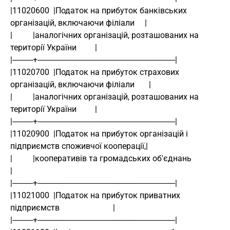
|11020600  |Податок на прибуток банківських 
організацій, включаючи філіали     |
|          |аналогічних організацій, розташованих на 
території України         |
|----------+-------------------------------------------------------------------|
|11020700  |Податок на прибуток страхових 
організацій, включаючи філіали       |
|          |аналогічних організацій, розташованих на 
території України         |
|----------+-------------------------------------------------------------------|
|11020900  |Податок на прибуток організацій і 
підприємств споживчої кооперації,|
|          |кооперативів та громадських об'єднань                              
|
|----------+-------------------------------------------------------------------|
|11021000  |Податок на прибуток приватних 
підприємств                          |
|----------+-------------------------------------------------------------------|