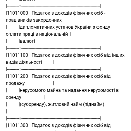
|----------+-------------------------------------------------------------------|
|11011000  |Податок з доходів фізичних осіб - 
працівників закордонних          |
|          |дипломатичних установ України з фонду 
оплати праці в національній  |
|          |валюті                                                             |
|----------+-------------------------------------------------------------------|
|11011100  |Податок з доходів фізичних осіб від інших 
видів діяльності         | 
|----------+-------------------------------------------------------------------|
|11011200  |Податок з доходів фізичних осіб від 
продажу                        |
|          |нерухомого майна та надання нерухомості в 
оренду                   |
|          |(суборенду), житловий найм (піднайм)                               
|
|----------+-------------------------------------------------------------------|
|11011300  |Податок з доходів фізичних осіб від 