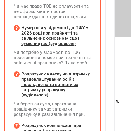
Чи має право ТОВ не оплачувати та
не оформлювати листок
непрацездатності директора, який
перебуває у відпустці без
збереження заробітної плати під час
Нумерація у відомості до ПФУ у
призупинення діяльності
2026 році при прийнятті та
підприємства?
звільненні: основне місце і
сумісництво (аудіоверсія)
Чи потрібно у відомості до ПФУ
проставляти номер при прийнятті та
звільненні працівника? Якщо особа
одночасно працювала за основним
місцем роботи та за сумісництвом,
Розрахунок внеску на підтримку
чи рахується це як два роботодавці?
працевлаштування осіб з
інвалідністю та виплати за
затримку розрахунку
(аудіоверсія)
9.
Чи береться сума, нарахована
працівнику за час затримки
розрахунку в разі звільнення при
обчсиленні середньомісячної
заробітної плати (винагороди), для
Розрахунок компенсації при
розрахунку внеску на підтримку
звільненні, якщо немає