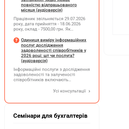
працевлаштування осіб з
повністю відпрацьованого
інвалідністю?
місяця (аудіоверсія)
Працівник звільняється 29.07.2026
року, дата прийняття - 18.06.2026
року, оклад - 7500,00 грн. Як
розрахувати компенсацію трьох
невикористаних днів відпустки при
Одиниця виміру інформаційних
звільненні?
послуг дослідження
задоволеності співробітників у
2026 році: шт чи послуга?
(аудіоверсія)
Інформаційні послуги з дослідження
задоволеності та залученості
співробітників включають
підготовку дослідного
повідомлення, проведення
Усі консультації
опитування через EngageQ та
електронну пошту, підтримку
учасників і передачу результатів. Яку
одиницю виміру коректніше
Семінари для бухгалтерів
застосовувати — «шт» чи «послуга»?