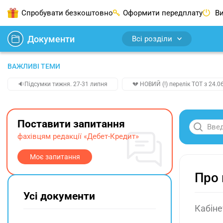
Спробувати безкоштовно
Оформити передплату
Ви
Документи
Всі розділи
ВАЖЛИВІ ТЕМИ
🔉Підсумки тижня. 27-31 липня
💔 НОВИЙ (!) перелік ТОТ з 24.06
Поставити запитання
фахівцям редакції «Дебет-Кредит»
Моє запитання
Про 
Усі документи
Кабіне