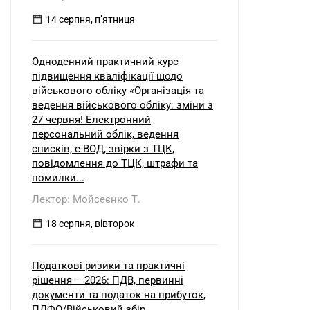
14 серпня, пʼятниця
Одноденний практичний курс
підвищення кваліфікації щодо
військового обліку «Організація та
ведення військового обліку: зміни з
27 червня! Електронний
персональний облік, ведення
списків, е-ВОД, звірки з ТЦК,
повідомлення до ТЦК, штрафи та
помилки...
Лектор: Мойсеєнко Т.
18 серпня, вівторок
Податкові ризики та практичні
рішення – 2026: ПДВ, первинні
документи та податок на прибуток,
ПДФО/Військовий збір