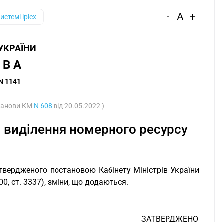
-
A
+
системі iplex
 УКРАЇНИ
 В А 
 N 1141
станови КМ
N 608
від 20.05.2022 )
а виділення номерного ресурсу
атвердженого постановою Кабінету Міністрів України
00, ст. 3337), зміни, що додаються.
ЗАТВЕРДЖЕНО