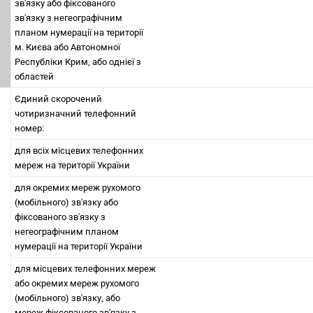
зв'язку або фіксованого
зв'язку з негеографічним
планом нумерації на території
м. Києва або Автономної
Республіки Крим, або однієї з
областей
Єдиний скорочений
чотиризначний телефонний
номер:
для всіх місцевих телефонних
мереж на території України
для окремих мереж рухомого
(мобільного) зв'язку або
фіксованого зв'язку з
негеографічним планом
нумерації на території України
для місцевих телефонних мереж
або окремих мереж рухомого
(мобільного) зв'язку, або
мереж фіксованого зв'язку з