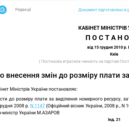
Редакції
Документ підготовлено в
КАБІНЕТ МІНІСТРІВ
П О С Т А Н О
від 15 грудня 2010 р.
Київ
( Постанова втратила чинність на підставі По
о внесення змін до розміру плати з
інет Міністрів України постановляє:
сти до розміру плати за виділення номерного ресурсу, з
грудня 2008 р.
N 1147
(Офіційний вісник України, 2008 р., N 1
р-міністр України М.АЗАРОВ
Інд. 21