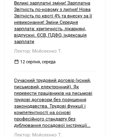
Великі зарплатні зміни! Зарплатна
Звітність по-новому з липня! Нова
Звітність по квоті 4% та внеску за її
невиконання! Зміни Середня
зарплата: критичність, лікарняні,
відпускні. ЄСВ, ПДФО, індексація
зарплати
Лектор: Мойсеєнко Т.
12 серпня, середа
Сучасний трудовий договір (усний,
письмовий, електронний). Як
перевести працівників на письмові
трудові договори без порушення
законодавства. Трудові функції і
компетентності на основі
професійного стандарту без
дублювання посадової інструкції...
Лектор: Мойсеєнко Т.