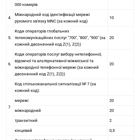
000 номерів
Міжнародний код ідентифікації мережі
4.
10
рухомого зв'язку MNC (за кожний код)
Коди операторів глобальних
5.
телекомунікаційних послуг "700", "800", "900" (за
20
кожний двозначний код Z(1), Z(2))
Коди операторів послуг вибору нетелефонної,
відомчої та альтернативної міжміської та
6.
20
міжнародної телефонної мережі (за кожний
двозначний код Z(1), Z(2))
Код спільноканальної сигналізації № 7 (за
кожний код):
мережі
20
7.
міжнародний
20
транзитний
2
кінцевий
0,5