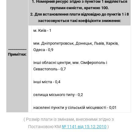
1. Номерний ресурс згідно з пунктом 1 виділяється
групами ємністю, кратною 100.
2. Для встановлення плати відповідно до пунктів 1 і 8
застосовуються такі коефіцієнти зниження:
м. Київ - 1
мм. Дніпропетровськ, Донецьк, Львів, Харків,
__________
Одеса - 0,9
Примітки:
інші обласні центри, мм. Сімферополь і
Севастополь - 0,7
інші міста - 0,4
селища міського типу - 0,2
населені пункти у сільській місцевості - 0,01
( Розмір плати із змінами, внесеними згідно з
Постановою КМ
№ 1141 від 15.12.2010
)