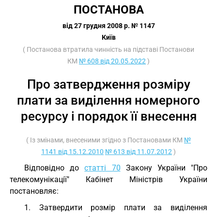
ПОСТАНОВА
від 27 грудня 2008 р. № 1147
Київ
( Постанова втратила чинність на підставі Постанови
КМ
№ 608 від 20.05.2022
)
Про затвердження розміру
плати за виділення номерного
ресурсу і порядок її внесення
( Із змінами, внесеними згідно з Постановами КМ
№
1141 від 15.12.2010
№ 613 від 11.07.2012
)
Відповідно до
статті 70
Закону України "Про
телекомунікації" Кабінет Міністрів України
постановляє:
1. Затвердити розмір плати за виділення