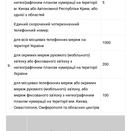
негеографічним планом нумерації на території
5
м. Києва або Автономної Республіки Крим, або
однієї з областей
Єдиний скорочений чотиризначний
телефонний номер:
для всіх місцевих телефонних мереж на
1000
території України
для окремих мереж рухомого (мобільного)
зв'язку або фіксованого зв'язку з
200
9.
негеографічним планом нумерації на території
України
для місцевих телефонних мереж або окремих
мереж рухомого (мобільного) зв'язку, або
мереж фіксованого зв'язку з негеографічним
100
планом нумерації на території мм. Києва,
Севастополя, Сімферополя та обласних центрів