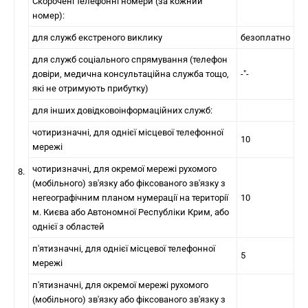
Скорочені телефонні номери (за кожний
номер):
для служб екстреного виклику
безоплатно
для служб соціального спрямування (телефон
довіри, медична консультаційна служба тощо,
-"-
які не отримують прибутку)
для інших довідковоінформаційних служб:
чотиризначні, для однієї місцевої телефонної
10
мережі
чотиризначні, для окремої мережі рухомого
8.
(мобільного) зв'язку або фіксованого зв'язку з
негеографічним планом нумерації на території
10
м. Києва або Автономної Республіки Крим, або
однієї з областей
п'ятизначні, для однієї місцевої телефонної
5
мережі
п'ятизначні, для окремої мережі рухомого
(мобільного) зв'язку або фіксованого зв'язку з