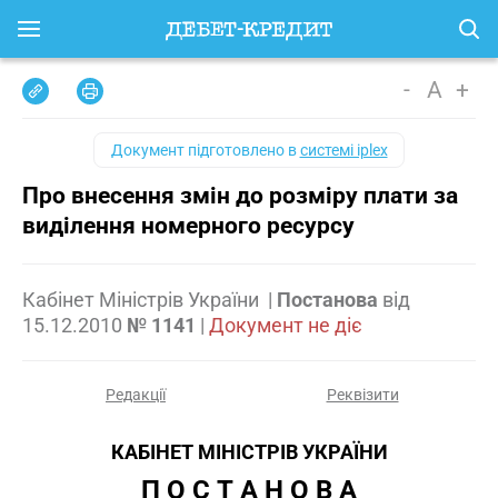
-
A
+
Документ підготовлено в
системі iplex
Про внесення змін до розміру плати за
виділення номерного ресурсу
Кабінет Міністрів України
|
Постанова
від
15.12.2010
№ 1141
|
Документ не діє
Редакції
Реквізити
КАБІНЕТ МІНІСТРІВ УКРАЇНИ
П О С Т А Н О В А