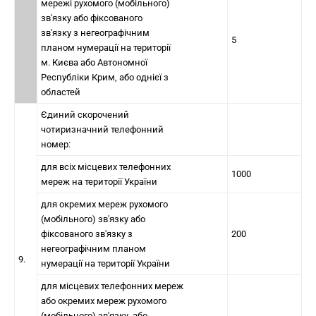
мережі рухомого (мобільного)
зв'язку або фіксованого
зв'язку з негеографічним
5
планом нумерації на території
м. Києва або Автономної
Республіки Крим, або однієї з
областей
Єдиний скорочений
чотиризначний телефонний
номер:
для всіх місцевих телефонних
1000
мереж на території України
для окремих мереж рухомого
(мобільного) зв'язку або
фіксованого зв'язку з
200
негеографічним планом
9.
нумерації на території України
для місцевих телефонних мереж
або окремих мереж рухомого
(мобільного) зв'язку, або