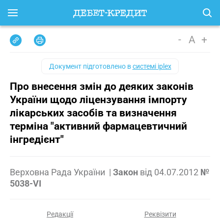
-
A
+
Документ підготовлено в
системі iplex
Про внесення змін до деяких законів
України щодо ліцензування імпорту
лікарських засобів та визначення
терміна "активний фармацевтичний
інгредієнт"
Верховна Рада України
|
Закон
від
04.07.2012
№
5038-VI
Редакції
Реквізити