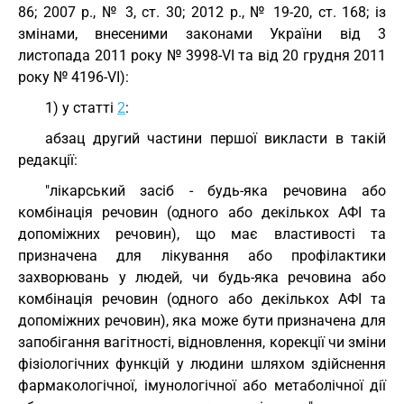
86; 2007 р., № 3, ст. 30; 2012 р., № 19-20, ст. 168; із
змінами, внесеними законами України від 3
листопада 2011 року № 3998-VI та від 20 грудня 2011
року № 4196-VI):
1) у статті
2
:
абзац другий частини першої викласти в такій
редакції:
"лікарський засіб - будь-яка речовина або
комбінація речовин (одного або декількох АФІ та
допоміжних речовин), що має властивості та
призначена для лікування або профілактики
захворювань у людей, чи будь-яка речовина або
комбінація речовин (одного або декількох АФІ та
допоміжних речовин), яка може бути призначена для
запобігання вагітності, відновлення, корекції чи зміни
фізіологічних функцій у людини шляхом здійснення
фармакологічної, імунологічної або метаболічної дії