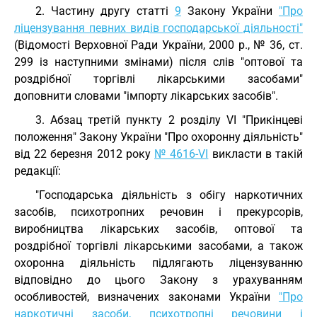
2. Частину другу статті
9
Закону України
"Про
ліцензування певних видів господарської діяльності"
(Відомості Верховної Ради України, 2000 р., № 36, ст.
299 із наступними змінами) після слів "оптової та
роздрібної торгівлі лікарськими засобами"
доповнити словами "імпорту лікарських засобів".
3. Абзац третій пункту 2 розділу VI "Прикінцеві
положення" Закону України "Про охоронну діяльність"
від 22 березня 2012 року
№ 4616-VI
викласти в такій
редакції:
"Господарська діяльність з обігу наркотичних
засобів, психотропних речовин і прекурсорів,
виробництва лікарських засобів, оптової та
роздрібної торгівлі лікарськими засобами, а також
охоронна діяльність підлягають ліцензуванню
відповідно до цього Закону з урахуванням
особливостей, визначених законами України
"Про
наркотичні засоби, психотропні речовини і