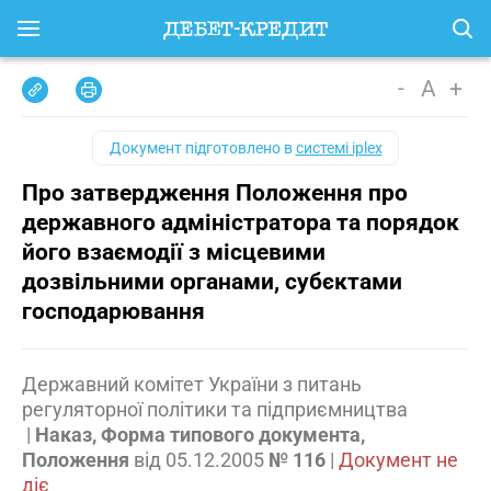
-
A
+
Документ підготовлено в
системі iplex
Про затвердження Положення про
державного адміністратора та порядок
його взаємодії з місцевими
дозвільними органами, субєктами
господарювання
Державний комітет України з питань
регуляторної політики та підприємництва
|
Наказ, Форма типового документа,
Положення
від
05.12.2005
№ 116
|
Документ не
діє