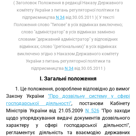
( Заголовок Положення в редакції Наказу Державного
комітету України з питань регуляторної політики та
підприємництва
N 34
від 30.05.2011 )( У тексті
Положення слово "Типове" в усіх відмінках виключено;
слово "адміністратор" в усіх відмінках замінено
словами "державний адміністратор" у відповідних
відмінках; слово "(регіональних)" в усіх відмінках
виключено згідно з Наказом Державного комітету
України з питань регуляторної політики та
підприємництва
N 34
від 30.05.2011 )
I. Загальні положення
1. Це положення, розроблене відповідно до вимог
Закону України
"Про дозвільну систему у сфері
господарської діяльності"
, постанови Кабінету
Міністрів України від 21.05.2009
N 526
"Про заходи
щодо упорядкування видачі документів дозвільного
характеру у сфері господарської діяльності",
регламентує діяльність та взаємодію державних