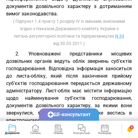
документів дозвільного характеру з дотриманням
вимог законодавства.
( Підпункт 1.4 пункту 1 розділу IV із змінами, внесеними
згідно з Наказом Державного комітету України з
питань регуляторної політики та підприємництва
N 34
від 30.05.2011 )
2. Уповноважені представники місцевих
дозвільних органів ведуть облік звернень суб'єктів
господарювання. Відповідна інформація заноситься
до листа-обліку, який після закінчення прийому
суб'єктів господарювання передається державному
адміністратору. Лист-облік має містити інформацію
щодо найменування суб'єктів господарювання,
документів дозвільного характеру, за якими вони
звернулися, та інше. Лист-облік може вестись в
ШІ-консультант
електронному вигляді.
0
3. У разі відсутності представника місцевого
Документи
Головна
Новини
Консультації
Календар
Сервіси