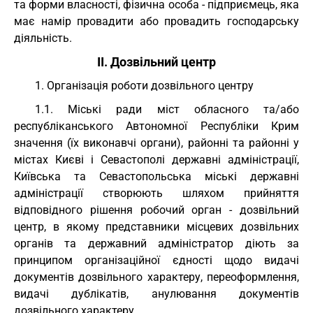
та форми власності, фізична особа - підприємець, яка
має намір провадити або провадить господарську
діяльність.
II. Дозвільний центр
1. Організація роботи дозвільного центру
1.1. Міські ради міст обласного та/або
республіканського Автономної Республіки Крим
значення (їх виконавчі органи), районні та районні у
містах Києві і Севастополі державні адміністрації,
Київська та Севастопольська міські державні
адміністрації створюють шляхом прийняття
відповідного рішення робочий орган - дозвільний
центр, в якому представники місцевих дозвільних
органів та державний адміністратор діють за
принципом організаційної єдності щодо видачі
документів дозвільного характеру, переоформлення,
видачі дублікатів, анулювання документів
дозвільного характеру.