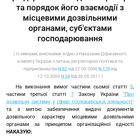
та порядок його взаємодії з
місцевими дозвільними
органами, суб'єктами
господарювання
( Із змінами, внесеними згідно з Наказами Державного
комітету України з питань регуляторної політики та
підприємництва
N 82
від 22.09.2006
N 176
від
12.10.2009
N 34
від 30.05.2011 )
На виконання вимог частини сьомої статті
5
,
частини третьої статті
7
Закону України
"Про
дозвільну систему у сфері господарської діяльності"
та з метою забезпечення видачі документів
дозвільного характеру місцевими дозвільними
органами за принципом організаційної єдності
НАКАЗУЮ: