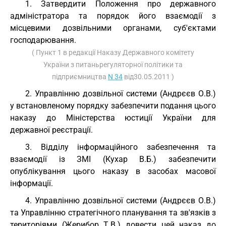
1. Затвердити Положення про державного
адміністратора та порядок його взаємодії з
місцевими дозвільними органами, суб'єктами
господарювання.
( Пункт 1 в редакції Наказу Державного комітету
України з питаньрегуляторної політики та
підприємництва
N 34
від30.05.2011 )
2. Управлінню дозвільної системи (Андрєєв О.В.)
у встановленому порядку забезпечити подання цього
наказу до Міністерства юстиції України для
державної реєстрації.
3. Відділу інформаційного забезпечення та
взаємодії із ЗМІ (Кухар В.Б.) забезпечити
опублікування цього наказу в засобах масової
інформації.
4. Управлінню дозвільної системи (Андрєєв О.В.)
та Управлінню стратегічного планування та зв'язків з
територіями (Жерибор Т.В.) довести цей наказ до