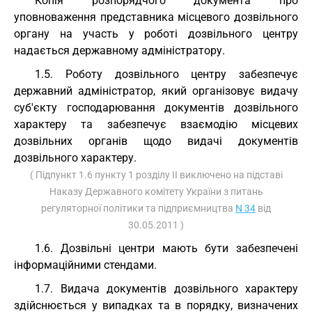
Копія розпорядчого документа про
уповноваження представника місцевого дозвільного
органу на участь у роботі дозвільного центру
надається державному адміністратору.
1.5. Роботу дозвільного центру забезпечує
державний адміністратор, який організовує видачу
суб'єкту господарювання документів дозвільного
характеру та забезпечує взаємодію місцевих
дозвільних органів щодо видачі документів
дозвільного характеру.
( Підпункт 1.6 пункту 1 розділу II виключено на підставі
Наказу Державного комітету України з питань
регуляторної політики та підприємництва
N 34
від
30.05.2011 )
1.6. Дозвільні центри мають бути забезпечені
інформаційними стендами.
1.7. Видача документів дозвільного характеру
здійснюється у випадках та в порядку, визначених