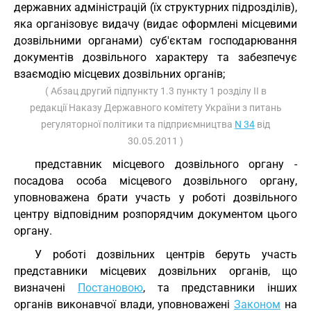
державних адміністрацій (їх структурних підрозділів),
яка організовує видачу (видає оформлені місцевими
дозвільними органами) суб'єктам господарювання
документів дозвільного характеру та забезпечує
взаємодію місцевих дозвільних органів;
( Абзац другий підпункту 1.3 пункту 1 розділу II в
редакції Наказу Державного комітету України з питань
регуляторної політики та підприємництва
N 34
від
30.05.2011 )
представник місцевого дозвільного органу -
посадова особа місцевого дозвільного органу,
уповноважена брати участь у роботі дозвільного
центру відповідним розпорядчим документом цього
органу.
У роботі дозвільних центрів беруть участь
представники місцевих дозвільних органів, що
визначені
Постановою
, та представники інших
органів виконавчої влади, уповноважені
Законом
на