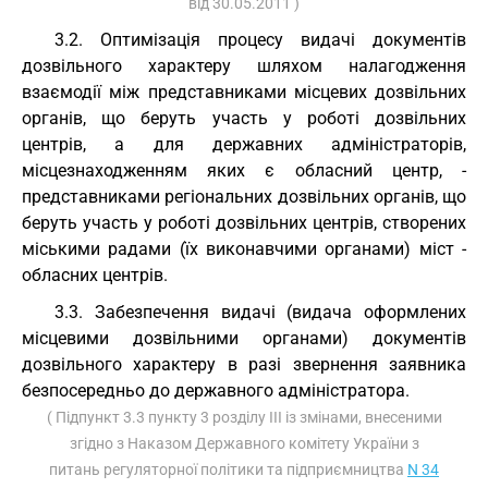
від 30.05.2011 )
3.2. Оптимізація процесу видачі документів
дозвільного характеру шляхом налагодження
взаємодії між представниками місцевих дозвільних
органів, що беруть участь у роботі дозвільних
центрів, а для державних адміністраторів,
місцезнаходженням яких є обласний центр, -
представниками регіональних дозвільних органів, що
беруть участь у роботі дозвільних центрів, створених
міськими радами (їх виконавчими органами) міст -
обласних центрів.
3.3. Забезпечення видачі (видача оформлених
місцевими дозвільними органами) документів
дозвільного характеру в разі звернення заявника
безпосередньо до державного адміністратора.
( Підпункт 3.3 пункту 3 розділу III із змінами, внесеними
згідно з Наказом Державного комітету України з
питань регуляторної політики та підприємництва
N 34