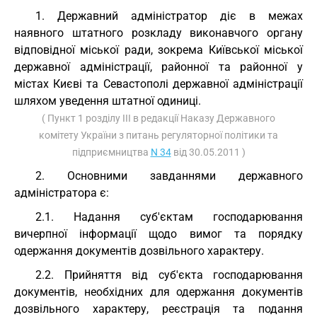
1. Державний адміністратор діє в межах
наявного штатного розкладу виконавчого органу
відповідної міської ради, зокрема Київської міської
державної адміністрації, районної та районної у
містах Києві та Севастополі державної адміністрації
шляхом уведення штатної одиниці.
( Пункт 1 розділу III в редакції Наказу Державного
комітету України з питань регуляторної політики та
підприємництва
N 34
від 30.05.2011 )
2. Основними завданнями державного
адміністратора є:
2.1. Надання суб'єктам господарювання
вичерпної інформації щодо вимог та порядку
одержання документів дозвільного характеру.
2.2. Прийняття від суб'єкта господарювання
документів, необхідних для одержання документів
дозвільного характеру, реєстрація та подання