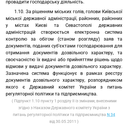
провадити господарську діяльність.
1.10. За рішенням міських голів, голови Київської
міської державної адміністрації, районних, районних
у містах Києві та Севастополі державних
адміністрацій створюється електронна система
контролю за обігом (станом розгляду) заяв та
документів, поданих суб'єктами господарювання для
отримання документів дозвільного характеру, та
своєчасністю їх видачі або прийняттям рішень щодо
відмови у видачі документів дозвільного характеру.
Зазначена система функціонує в рамках реєстру
документів дозвільного характеру, розпорядником
якого є Державний комітет України з питань
регуляторної політики та підприємництва.
( Підпункт 1.10 пункту 1 розділу II із змінами, внесеними
згідно з Наказом Державного комітету України з
питань регуляторної політики та підприємництва
N 34
від 30.05.2011 )