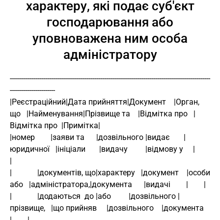
характеру, які подає суб'єкт
господарювання або
уповноважена ним особа
адміністратору
------------------------------------------------------------------------------------------------------
-----------------------
|Реєстраційний|Дата прийняття|Документ    |Орган, 
що   |Найменування|Прізвище та    |Відмітка про   |
Відмітка про  |Примітка|
|номер        |заяви та      |дозвільного |видає       |
юридичної   |ініціали       |видачу         |відмову у     |        
|
|             |документів, що|характеру   |документ    |особи 
або   |адміністратора,|документа      |видачі        |        |
|             |додаються  до |або         |дозвільного |
прізвище,   |що прийняв     |дозвільного    |документа     
|        |