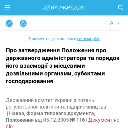
-
A
+
Документ підготовлено в
системі iplex
Про затвердження Положення про
державного адміністратора та порядок
його взаємодії з місцевими
дозвільними органами, субєктами
господарювання
Державний комітет України з питань
регуляторної політики та підприємництва
|
Наказ, Форма типового документа,
Положення
від
05.12.2005
№ 116
|
Документ не
діє