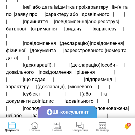
|             |неї, або дата |відмітка про|характеру   |ім'я та 
по  |заяву про      |характеру або  |дозвільного   |        |
|             |прийняття     |повідомлення|або реєструє|
батькові    |отримання      |видачу         |характеру     |        
|
|             |повідомлення  |(декларацію)|повідомлення|
фізичної    |документа      |зареєстрованого|(номер та 
дата|        |
|             |(декларації), |            |(декларацію)|особи -     |
дозвільного    |повідомлення   |рішення       |        |
|             |що подає      |            |            |підприємця  |
характеру      |(декларації),  |місцевого     |        |
|             |суб'єкт       |            |            |(або        |та 
документи до|підпис         |дозвільного   |        |
|             |господарювання|            |            |уповноважена|
ШІ-консультант
неї або        |заявника та    |органу про    |        |
|             |про           |            |            |ним особа), |
0
повідомлення   |дата отримання |відмову у     |        |
Документи
Головна
Новини
Консультації
Календар
Сервіси