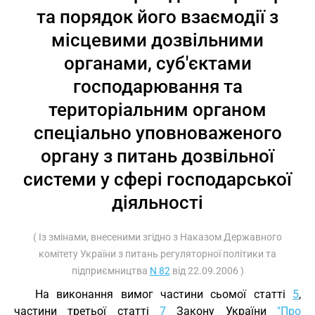
та порядок його взаємодії з
місцевими дозвільними
органами, суб'єктами
господарювання та
територіальним органом
спеціально уповноваженого
органу з питань дозвільної
системи у сфері господарської
діяльності
( Із змінами, внесеними згідно з Наказом Державного
комітету України з питань регуляторної політики та
підприємництва
N 82
від 22.09.2006 )
На виконання вимог частини сьомої статті
5
,
частини третьої статті
7
Закону України
"Про