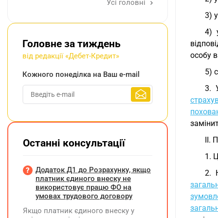
Усі головні
3) 
4) 
Головне за тиждень
відпов
особу в
від редакції «Дебет-Кредит»
5) 
Кожного понеділка на Ваш e-mail
3. 
страху
похова
замінит
II.
Останні консультації
1. 
Додаток Д1 до Розрахунку, якщо
2. 
платник єдиного внеску не
загаль
використовує працю ФО на
умовах трудового договору
зумовл
загаль
Якщо платник єдиного внеску у