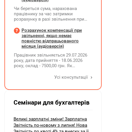
Чи береться сума, нарахована
працівнику за час затримки
розрахунку в разі звільнення при
обчсиленні середньомісячної
заробітної плати (винагороди), для
Розрахунок компенсації при
розрахунку внеску на підтримку
звільненні, якщо немає
працевлаштування осіб з
повністю відпрацьованого
інвалідністю?
місяця (аудіоверсія)
Працівник звільняється 29.07.2026
року, дата прийняття - 18.06.2026
року, оклад - 7500,00 грн. Як
розрахувати компенсацію трьох
невикористаних днів відпустки при
Усі консультації
звільненні?
Семінари для бухгалтерів
Великі зарплатні зміни! Зарплатна
Звітність по-новому з липня! Нова
Звітність по квоті 4% та внеску за її