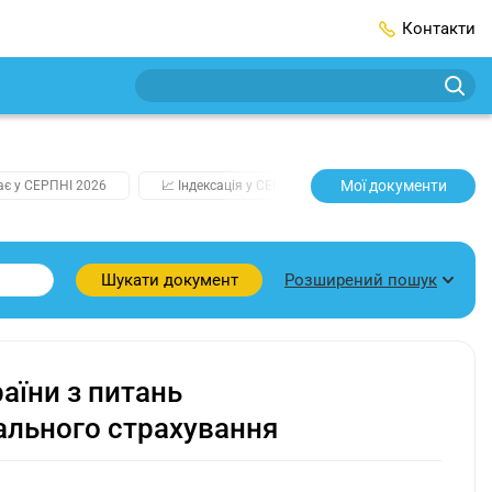
Контакти
Мої документи
ає у СЕРПНІ 2026
📈 Індексація у СЕРПНІ
2️⃣0️⃣2️⃣7️⃣ Усі ключо
Розширений пошук
Шукати документ
аїни з питань
ального страхування