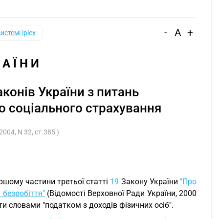
-
A
+
системі iplex
 А Ї Н И
аконів України з питань
о соціального страхування
004, N 32, ст.385 )
ершому частини третьої статті
19
Закону України
"Про
 безробіття"
(Відомості Верховної Ради України, 2000
ти словами "податком з доходів фізичних осіб".