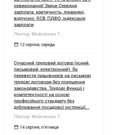
невиконання! Зміни Середня
зарплата: критичність, лікарняні,
відпускні. ЄСВ, ПДФО, індексація
зарплати
Лектор: Мойсеєнко Т.
12 серпня, середа
Сучасний трудовий договір (усний,
письмовий, електронний). Як
перевести працівників на письмові
трудові договори без порушення
законодавства. Трудові функції і
компетентності на основі
професійного стандарту без
дублювання посадової інструкції...
Лектор: Мойсеєнко Т.
14 серпня, пʼятниця