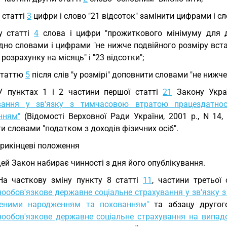
у статті
3
цифри і слово "21 відсоток" замінити цифрами і сл
у статті
4
слова і цифри "прожиткового мінімуму для ді
ідно словами і цифрами "не нижче подвійного розміру вс
 розрахунку на місяць" і "23 відсотки";
статтю
5
після слів "у розмірі" доповнити словами "не нижче
У пунктах 1 і 2 частини першої статті
21
Закону Укр
вання у зв'язку з тимчасовою втратою працездатно
нням"
(Відомості Верховної Ради України, 2001 р., N 14
и словами "податком з доходів фізичних осіб".
 Прикінцеві положення
Цей Закон набирає чинності з дня його опублікування.
На часткову зміну пункту 8 статті
11
, частини третьої
нообов'язкове державне соціальне страхування у зв'язку 
еними народженням та похованням"
та абзацу другого
нообов'язкове державне соціальне страхування на випадо