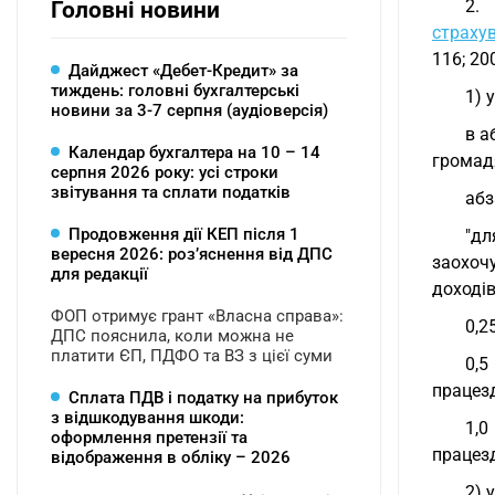
2.
Головні новини
страху
116; 200
Дайджест «Дебет-Кредит» за
тиждень: головні бухгалтерські
1) 
новини за 3-7 серпня (аудіоверсія)
в а
Календар бухгалтера на 10 – 14
громадя
серпня 2026 року: усі строки
звітування та сплати податків
абз
Продовження дії КЕП після 1
"дл
вересня 2026: розʼяснення від ДПС
заохоч
для редакції
доходів
ФОП отримує грант «Власна справа»:
0,2
ДПС пояснила, коли можна не
платити ЄП, ПДФО та ВЗ з цієї суми
0,5
працезд
Сплата ПДВ і податку на прибуток
з відшкодування шкоди:
1,0
оформлення претензії та
працезд
відображення в обліку – 2026
2) 