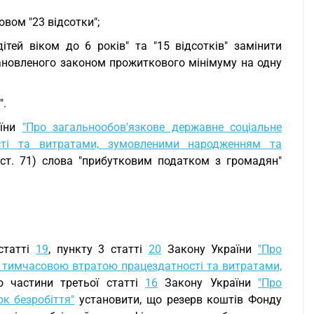
овом "23 відсотки";
тей віком до 6 років" та "15 відсотків" замінити
тановленого законом прожиткового мінімуму на одну
".
аїни
"Про загальнообов'язкове державне соціальне
сті та витратами, зумовленими народженням та
, ст. 71) слова "прибутковим податком з громадян"
 статті
19
, пункту 3 статті
20
Закону України
"Про
з тимчасовою втратою працездатності та витратами,
 частини третьої статті
16
Закону України
"Про
к безробіття"
установити, що резерв коштів Фонду