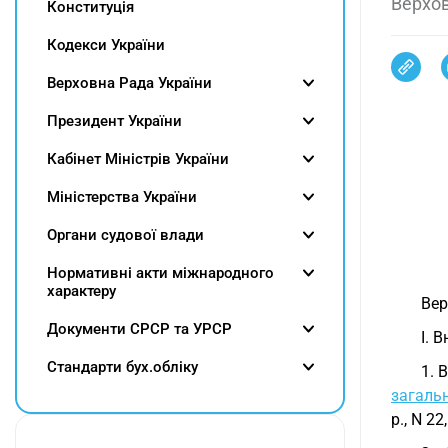
Верхов
Конституція
Кодекси України
Верховна Рада України
Президент України
Кабінет Міністрів України
Міністерства України
Органи судової влади
Нормативні акти міжнародного
характеру
Вер
Документи СРСР та УРСР
I. 
Cтандарти бух.обліку
1. 
загаль
р., N 2