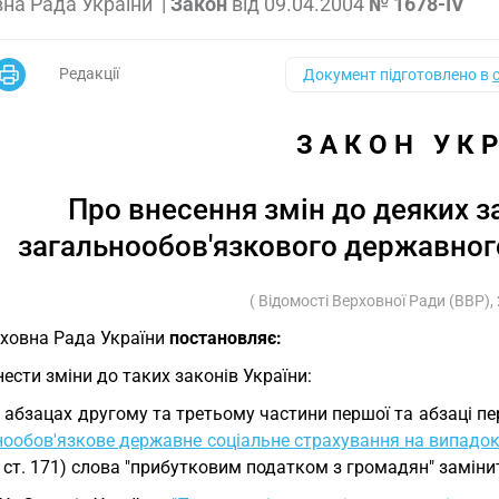
на Рада України
|
Закон
від
09.04.2004
№ 1678-IV
Редакції
Документ підготовлено в
З А К О Н   У К Р
Про внесення змін до деяких з
загальнообов'язкового державног
( Відомості Верховної Ради (ВВР), 2
ховна Рада України
постановляє:
Внести зміни до таких законів України:
В абзацах другому та третьому частини першої та абзаці п
нообов'язкове державне соціальне страхування на випадок
2, ст. 171) слова "прибутковим податком з громадян" заміни