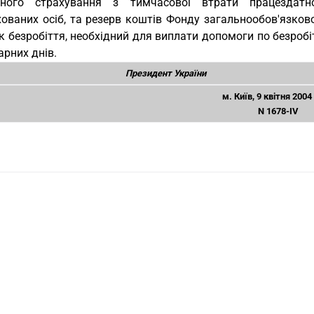
ьного страхування з тимчасової втрати працездатно
хованих осіб, та резерв коштів Фонду загальнообов'язков
 безробіття, необхідний для виплати допомоги по безробі
рних днів.
Президент України
м. Київ, 9 квітня 2004
N 1678-IV