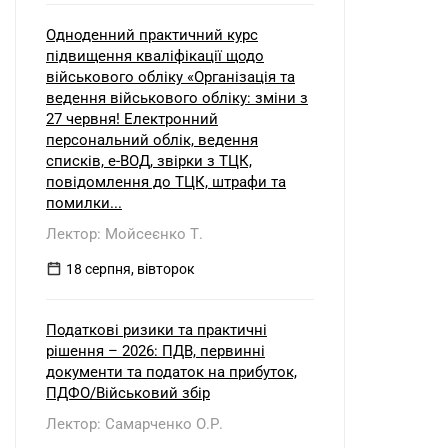
Одноденний практичний курс
підвищення кваліфікації щодо
військового обліку «Організація та
ведення військового обліку: зміни з
27 червня! Електронний
персональний облік, ведення
списків, е-ВОД, звірки з ТЦК,
повідомлення до ТЦК, штрафи та
помилки...
Лектор: Мойсеєнко Т.
18 серпня, вівторок
Податкові ризики та практичні
рішення – 2026: ПДВ, первинні
документи та податок на прибуток,
ПДФО/Військовий збір
Лектор: Самарченко О.Р.