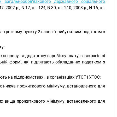
и загальнообов'язкового державного соціального
 2002 р., N 17, ст. 124, N 30, ст. 210; 2003 р., N 16, ст.
та третьому пункту 2 слова "прибутковим податком з
ту:
є основну та додаткову заробітну плату, а також інші
льній формі, які підлягають обкладанню податком з
юють на підприємствах і в організаціях УТОГ і УТОС;
ких нижча прожиткового мінімуму, встановленого для
яких вища прожиткового мінімуму, встановленого для