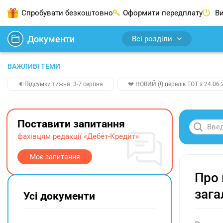
Спробувати безкоштовно
Оформити передплату
Ви
Документи
Всі розділи
ВАЖЛИВІ ТЕМИ
🔉Підсумки тижня. 3-7 серпня
💔 НОВИЙ (!) перелік ТОТ з 24.06.
Поставити запитання
фахівцям редакції «Дебет-Кредит»
Моє запитання
Про 
зага
Усі документи