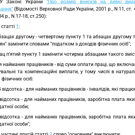
 У Законі України
"Про розмір внесків на деякі вид
вання"
(Відомості Верховної Ради України, 2001 р., N 11, ст. 47;
4 р., N 17-18, ст.250):
у статті
1
:
бзацах другому - четвертому пункту 1 та абзацах другому 
н" замінити словами "податком з доходів фізичних осіб";
ац п'ятий пункту 1 замінити чотирма абзацами такого зміс
я найманих працівників - від суми оплати праці, що включа
увальні та компенсаційні виплати, у тому числі в натура
 фізичних осіб:
5 відсотка - для найманих працівників - інвалідів, які прац
 відсотка - для найманих працівників, заробітна плата я
атної особи;
 відсотка - для найманих працівників, заробітна плата 
атної особи";
у частині другій статті
2
слово "основним" виключити;