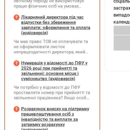
звітному періоді не використовує
соціал
працю фізичних осіб на умовах
застра
трудового договору (контракту) або
випадок
на інших умовах, передбачених
Лікарняний директора під час
законодавством, Додаток Д1/
календа
відпустки без збереження
Додаток ФІЗ-Д1 за відповідний
зарплати: оформлення та оплата
період не подається
(аудіоверсія)
Чи має право ТОВ не оплачувати та
не оформлювати листок
непрацездатності директора, який
перебуває у відпустці без
збереження заробітної плати під час
Нумерація у відомості до ПФУ у
призупинення діяльності
2026 році при прийнятті та
підприємства?
звільненні: основне місце і
сумісництво (аудіоверсія)
Чи потрібно у відомості до ПФУ
проставляти номер при прийнятті та
звільненні працівника? Якщо особа
одночасно працювала за основним
місцем роботи та за сумісництвом,
Розрахунок внеску на підтримку
чи рахується це як два роботодавці?
працевлаштування осіб з
інвалідністю та виплати за
затримку розрахунку
(аудіоверсія)