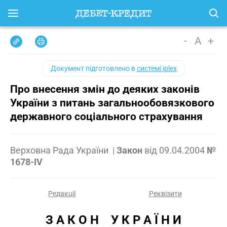
-
A
+
Документ підготовлено в
системі iplex
Про внесення змін до деяких законів
України з питань загальнообовязкового
державного соціального страхування
Верховна Рада України
|
Закон
від
09.04.2004
№
1678-IV
Редакції
Реквізити
З А К О Н    У К Р А Ї Н И