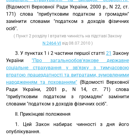
(Відомості Верховної Ради України, 2000 р., N 22, ст.
171) слова "прибутковим податком з громадян"
замінити словами "податком з доходів фізичних
осіб".
( Пункт 2 розділу I втратив чинність на підставі Закону
N 2464-VI
від 08.07.2010 )
3. У пунктах 1 і 2 частини першої статті
21
Закону
України
"Про загальнообов'язкове державне
соціальне страхування у зв'язку з тимчасовою
втратою працездатності та витратами, зумовленими
народженням та похованням"
(Відомості Верховної
Ради України, 2001 р., N 14, ст. 71) слова
"прибутковим податком з громадян" замінити
словами "податком з доходів фізичних осіб".
II. Прикінцеві положення
1. Цей Закон набирає чинності з дня його
опублікування.