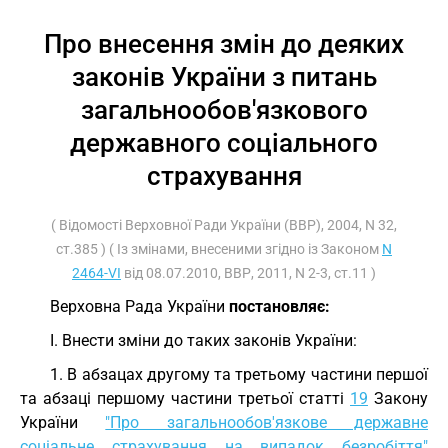
Про внесення змін до деяких
законів України з питань
загальнообов'язкового
державного соціального
страхування
( Відомості Верховної Ради України (ВВР), 2004, N 32,
ст.385 ) ( Із змінами, внесеними згідно із Законом
N
2464-VI
від 08.07.2010, ВВР, 2011, N 2-3, ст.11 )
Верховна Рада України
постановляє:
I. Внести зміни до таких законів України:
1. В абзацах другому та третьому частини першої
та абзаці першому частини третьої статті
19
Закону
України
"Про загальнообов'язкове державне
соціальне страхування на випадок безробіття"