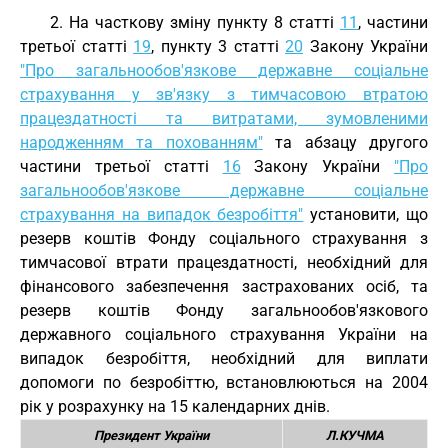
2. На часткову зміну пункту 8 статті
11
, частини
третьої статті
19
, пункту 3 статті
20
Закону України
"Про загальнообов'язкове державне соціальне
страхування у зв'язку з тимчасовою втратою
працездатності та витратами, зумовленими
народженням та похованням"
та абзацу другого
частини третьої статті
16
Закону України
"Про
загальнообов'язкове державне соціальне
страхування на випадок безробіття"
установити, що
резерв коштів Фонду соціального страхування з
тимчасової втрати працездатності, необхідний для
фінансового забезпечення застрахованих осіб, та
резерв коштів Фонду загальнообов'язкового
державного соціального страхування України на
випадок безробіття, необхідний для виплати
допомоги по безробіттю, встановлюються на 2004
рік у розрахунку на 15 календарних днів.
Президент України
Л.КУЧМА