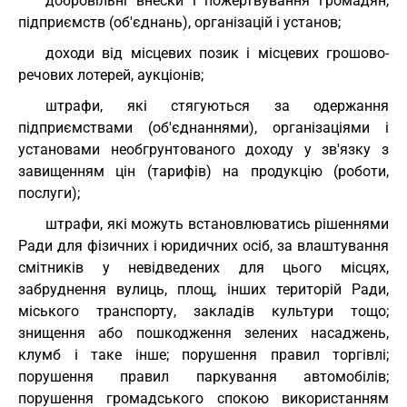
добровільні внески і пожертвування громадян,
підприємств (об'єднань), організацій і установ;
доходи від місцевих позик і місцевих грошово-
речових лотерей, аукціонів;
штрафи, які стягуються за одержання
підприємствами (об'єднаннями), організаціями і
установами необгрунтованого доходу у зв'язку з
завищенням цін (тарифів) на продукцію (роботи,
послуги);
штрафи, які можуть встановлюватись рішеннями
Ради для фізичних і юридичних осіб, за влаштування
смітників у невідведених для цього місцях,
забруднення вулиць, площ, інших територій Ради,
міського транспорту, закладів культури тощо;
знищення або пошкодження зелених насаджень,
клумб і таке інше; порушення правил торгівлі;
порушення правил паркування автомобілів;
порушення громадського спокою використанням