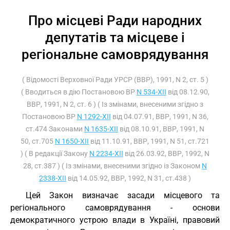
Про місцеві Ради народних
депутатів та місцеве і
регіональне самоврядування
( Відомості Верховної Ради УРСР (ВВР), 1991, N 2, ст. 5 )
( Вводиться в дію Постановою ВР
N 534-XII
від 08.12.90,
ВВР, 1991, N 2, ст. 6 ) ( Із змінами, внесеними згідно з
Постановою ВР
N 1292-XII
від 04.07.91, ВВР, 1991, N 36,
ст.474 Законами
N 1635-XII
від 08.10.91, ВВР, 1991, N
50, ст.705
N 1650-XII
від 11.10.91, ВВР, 1991, N 51, ст.721
) ( В редакції Закону
N 2234-XII
від 26.03.92, ВВР, 1992, N
28, ст.387 ) ( Із змінами, внесеними згідно із Законом
N
2338-XII
від 14.05.92, ВВР, 1992, N 31, ст.438 )
Цей Закон визначає засади місцевого та
регіонального самоврядування - основи
демократичного устрою влади в Україні, правовий