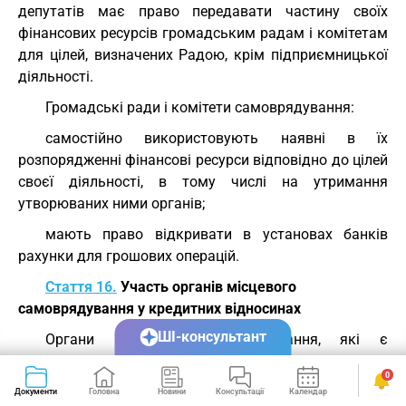
депутатів має право передавати частину своїх
фінансових ресурсів громадським радам і комітетам
для цілей, визначених Радою, крім підприємницької
діяльності.
Громадські ради і комітети самоврядування:
самостійно використовують наявні в їх
розпорядженні фінансові ресурси відповідно до цілей
своєї діяльності, в тому числі на утримання
утворюваних ними органів;
мають право відкривати в установах банків
рахунки для грошових операцій.
Стаття 16.
Участь органів місцевого
самоврядування у кредитних відносинах
ШІ-консультант
Органи місцевого самоврядування, які є
юридичними особами, мають право:
0
користуватися на договірних засадах кредитами
Документи
Головна
Новини
Консультації
Календар
Сервіси