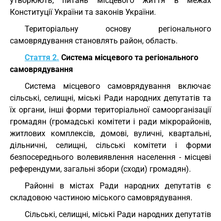
утворюють, питань місцевого життя в межах
Конституції України та законів України.
Територіальну основу регіонального
самоврядування становлять район, область.
Стаття 2.
Система місцевого та регіонального
самоврядування
Система місцевого самоврядування включає
сільські, селищні, міські Ради народних депутатів та
їх органи, інші форми територіальної самоорганізації
громадян (громадські комітети і ради мікрорайонів,
житлових комплексів, домові, вуличні, квартальні,
дільничні, селищні, сільські комітети і форми
безпосереднього волевиявлення населення - місцеві
референдуми, загальні збори (сходи) громадян).
Районні в містах Ради народних депутатів є
складовою частиною міського самоврядування.
Сільські, селищні, міські Ради народних депутатів