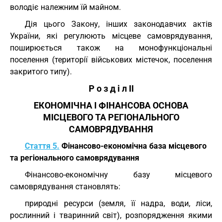
володіє належним їй майном.
Дія цього Закону, інших законодавчих актів
України, які регулюють місцеве самоврядування,
поширюється також на монофункціональні
поселення (території військових містечок, поселення
закритого типу).
Р о з д і л II
ЕКОНОМІЧНА І ФІНАНСОВА ОСНОВА
МІСЦЕВОГО ТА РЕГІОНАЛЬНОГО
САМОВРЯДУВАННЯ
Стаття 5.
Фінансово-економічна база місцевого
та регіонального самоврядування
Фінансово-економічну базу місцевого
самоврядування становлять:
природні ресурси (земля, її надра, води, ліси,
рослинний і тваринний світ), розпорядження якими