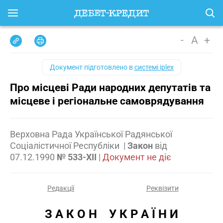
-
A
+
Документ підготовлено в
системі iplex
Про місцеві Ради народних депутатів та
місцеве і регіональне самоврядування
Верховна Рада Української Радянської
Соціалістичної Республіки
|
Закон
від
07.12.1990
№ 533-XII
|
Документ не діє
Редакції
Реквізити
З А К О Н    У К Р А Ї Н И