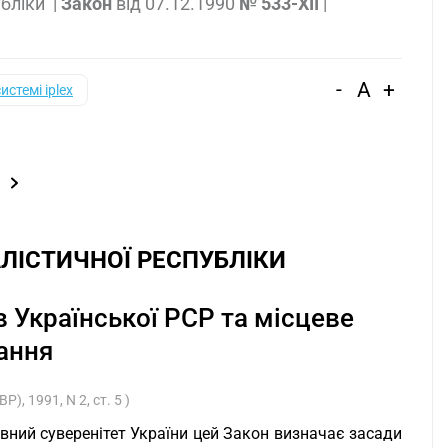
убліки
|
Закон
від
07.12.1990
№ 533-XII
|
-
A
+
системі iplex
Н
АЛІСТИЧНОЇ РЕСПУБЛІКИ
в Української РСР та місцеве
ання
), 1991, N 2, ст. 5 )
авний суверенітет України цей Закон визначає засади