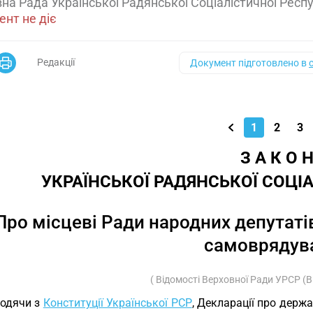
на Рада Української Радянської Соціалістичної Респ
нт не діє
Редакції
Документ підготовлено в
1
2
3
З А К О 
УКРАЇНСЬКОЇ РАДЯНСЬКОЇ СОЦІ
Про місцеві Ради народних депутаті
самоврядув
( Відомості Верховної Ради УРСР (ВВР
одячи з
Конституції Української РСР
, Декларації про держ