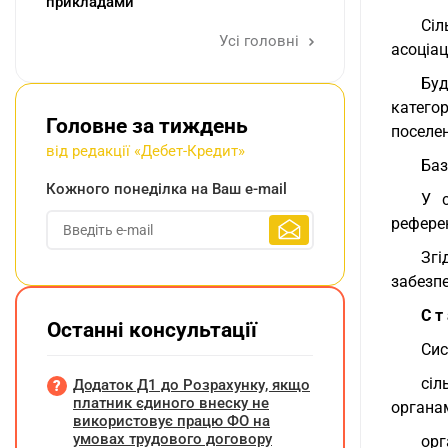
прикладами
Сіл
Усі головні
асоціац
Буд
катего
Головне за тиждень
поселен
від редакції «Дебет-Кредит»
Баз
Кожного понеділка на Ваш e-mail
У 
рефере
Згі
забезпе
С т
Останні консультації
Сис
сіл
Додаток Д1 до Розрахунку, якщо
платник єдиного внеску не
органа
використовує працю ФО на
умовах трудового договору
орг