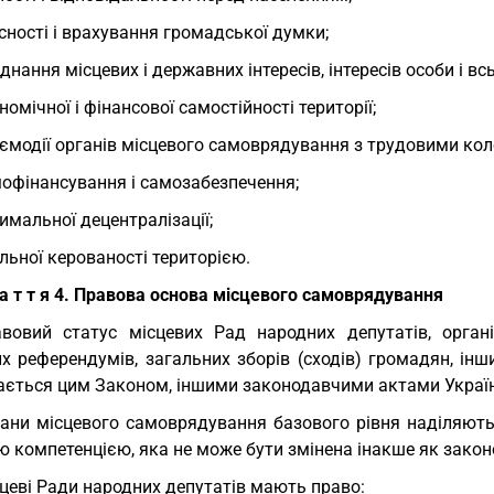
сності і врахування громадської думки;
днання місцевих і державних інтересів, інтересів особи і вс
номічної і фінансової самостійності території;
ємодії органів місцевого самоврядування з трудовими кол
офінансування і самозабезпечення;
имальної децентралізації;
льної керованості територією.
 а т т я 4. Правова основа місцевого самоврядування
вовий статус місцевих Рад народних депутатів, орган
их референдумів, загальних зборів (сходів) громадян, і
ається цим Законом, іншими законодавчими актами Україн
ани місцевого самоврядування базового рівня наділяют
ю компетенцією, яка не може бути змінена інакше як зако
цеві Ради народних депутатів мають право: