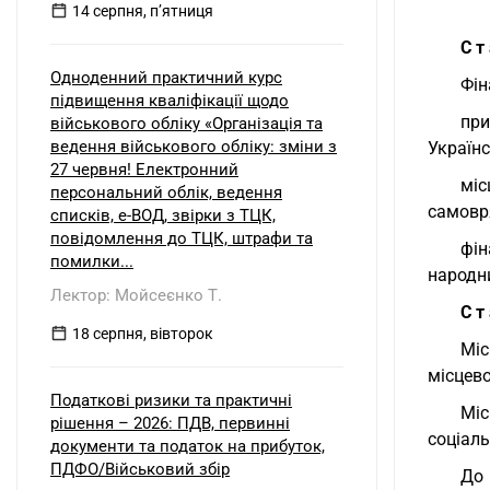
14 серпня, пʼятниця
С т
Одноденний практичний курс
Фін
підвищення кваліфікації щодо
при
військового обліку «Організація та
ведення військового обліку: зміни з
Українс
27 червня! Електронний
міс
персональний облік, ведення
самовря
списків, е-ВОД, звірки з ТЦК,
повідомлення до ТЦК, штрафи та
фін
помилки...
народни
Лектор: Мойсеєнко Т.
С т
18 серпня, вівторок
Міс
місцев
Податкові ризики та практичні
Міс
рішення – 2026: ПДВ, первинні
соціаль
документи та податок на прибуток,
ПДФО/Військовий збір
До 