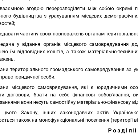
взаємною згодою перерозподіляти між собою окремі по
рного будівництва з урахуванням місцевих демографічних
востей;
едавати частину своїх повноважень органам територіаль
едача у відання органів місцевого самоврядування д
чею їм відповідних коштів, а також матеріально-технічни
ажень.
ани територіального громадського самоврядування за ум
право юридичної особи.
ани місцевого самоврядування, які є юридичними осо
ти договори, брати на себе фінансові зобов'язання, ви
заннями вони несуть самостійну матеріально-фінансову ві
я цього Закону, інших законодавчих актів Українськ
ться також на монофункціональні поселення (території ві
Р о з д і л ІІ