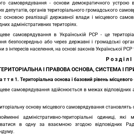
ого самоврядування - основи демократичного устрою в
х депутатів, органів територіального громадського самов
є основою реалізації державної влади і місцевого само
дних адміністративних територіях.
цеве самоврядування в Українській РСР - це територі
ння безпосередньо або через державні і громадські орган
и з інтересів населення, на основі законів Української РСР
Р о з д і л I
ТЕРИТОРІАЛЬНА І ПРАВОВА ОСНОВА, СИСТЕМА І 
 а т т я 1. Територіальна основа і базовий рівень місцево
цеве самоврядування здійснюється в межах відповідних а
иторіальну основу місцевого самоврядування становлять сіл
ойменні адміністративно-територіальні одиниці, які
уватися в одну за взаємною згодою відповідних Рад
ндуму.