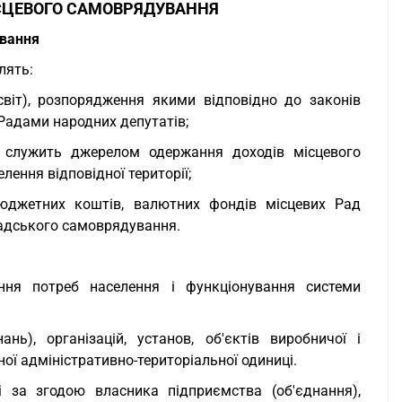
ІСЦЕВОГО САМОВРЯДУВАННЯ
ування
лять:
 світ), розпорядження якими відповідно до законів
Радами народних депутатів;
а служить джерелом одержання доходів місцевого
ення відповідної території;
юджетних коштів, валютних фондів місцевих Рад
мадського самоврядування.
ння потреб населення і функціонування системи
нь), організацій, установ, об'єктів виробничої і
ої адміністративно-територіальної одиниці.
 за згодою власника підприємства (об'єднання),