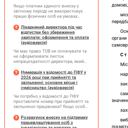
домові,
Якщо платник єдиного внеску у
звітному періоді не використовує
міс
працю фізичних осіб на умовах
трудового договору (контракту) або
передб
на інших умовах, передбачених
Лікарняний директора під час
Осн
законодавством, Додаток Д1/
відпустки без збереження
Додаток ФІЗ-Д1 за відповідний
зарплати: оформлення та оплата
органи
період не подається
(аудіоверсія)
самовр
Чи має право ТОВ не оплачувати та
С т
не оформлювати листок
непрацездатності директора, який
Міс
перебуває у відпустці без
збереження заробітної плати під час
Нумерація у відомості до ПФУ у
нар
призупинення діяльності
2026 році при прийнятті та
підприємства?
звільненні: основне місце і
зак
сумісництво (аудіоверсія)
сам
Чи потрібно у відомості до ПФУ
значенн
проставляти номер при прийнятті та
звільненні працівника? Якщо особа
зах
одночасно працювала за основним
місцем роботи та за сумісництвом,
Розрахунок внеску на підтримку
виб
чи рахується це як два роботодавці?
працевлаштування осіб з
підзвіт
інвалідністю та виплати за