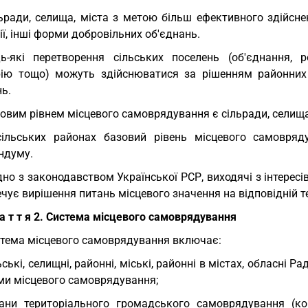
ьради, селища, міста з метою більш ефективного здійсне
ії, інші форми добровільних об'єднань.
ь-які перетворення сільських поселень (об'єднання, 
рію тощо) можуть здійснюватися за рішенням районних
ь.
овим рівнем місцевого самоврядування є сільради, селища 
сільських районах базовий рівень місцевого самовря
ндуму.
дно з законодавством Української РСР, виходячі з інтерес
чує вирішення питань місцевого значення на відповідній те
 а т т я 2. Система місцевого самоврядування
тема місцевого самоврядування включає:
ьські, селищні, районні, міські, районні в містах, обласні 
ми місцевого самоврядування;
ани територіального громадського самоврядування (ком