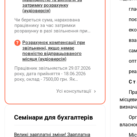
затримку розрахунку
гла
(аудіоверсія)
поє
Чи береться сума, нарахована
працівнику за час затримки
еко
розрахунку в разі звільнення при
обчсиленні середньомісячної
вза
заробітної плати (винагороди), для
Розрахунок компенсації при
розрахунку внеску на підтримку
звільненні, якщо немає
сам
працевлаштування осіб з
повністю відпрацьованого
інвалідністю?
місяця (аудіоверсія)
опт
Працівник звільняється 29.07.2026
реа
року, дата прийняття - 18.06.2026
року, оклад - 7500,00 грн. Як
С т
розрахувати компенсацію трьох
невикористаних днів відпустки при
Усі консультації
Пра
звільненні?
місцев
визнач
Семінари для бухгалтерів
Орг
власно
Великі зарплатні зміни! Зарплатна
Міс