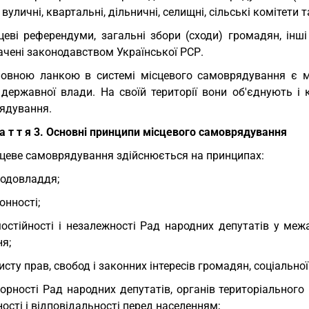
 вуличні, квартальні, дільничні, селищні, сільські комітети т
цеві референдуми, загальні збори (сходи) громадян, ін
ачені законодавством Української РСР.
овною ланкою в системі місцевого самоврядування є мі
 державної влади. На своїй території вони об'єднують і 
ядування.
 а т т я 3. Основні принципи місцевого самоврядування
цеве самоврядування здійснюється на принципах:
одовладдя;
онності;
остійності і незалежності Рад народних депутатів у меж
я;
исту прав, свобод і законних інтересів громадян, соціально
орності Рад народних депутатів, органів територіального
ності і відповідальності перед населенням;