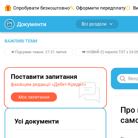
Спробувати безкоштовно
Оформити передплату
Ви
Документи
Всі розділи
ВАЖЛИВІ ТЕМИ
🔉Підсумки тижня. 27-31 липня
💔 НОВИЙ (!) перелік ТОТ з 24.06
Поставити запитання
фахівцям редакції «Дебет-Кредит»
Моє запитання
Про 
сам
Усі документи