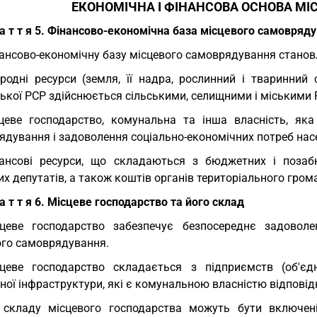
ЕКОНОМІЧНА І ФІНАНСОВА ОСНОВА М
 а т т я 5. Фінансово-економічна база місцевого самовряд
ансово-економічну базу місцевого самоврядування станов
родні ресурси (земля, її надра, рослинний і тваринний
ької РСР здійснюється сільськими, селищними і міськими 
цеве господарство, комунальна та інша власність, як
дування і задоволення соціально-економічних потреб насел
ансові ресурси, що складаються з бюджетних і позаб
х депутатів, а також коштів органів територіального гро
 а т т я 6. Місцеве господарство та його склад
цеве господарство забезпечує безпосереднє задоволе
ого самоврядування.
цеве господарство складається з підприємств (об'єдна
ної інфраструктури, які є комунальною власністю відповідн
складу місцевого господарства можуть бути включені