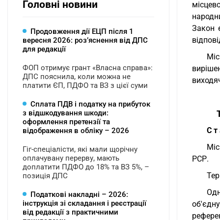
Головні новини
місцев
народни
Закон 
Продовження дії ЕЦП після 1
відпові
вересня 2026: розʼяснення від ДПС
для редакції
Міс
ФОП отримує грант «Власна справа»:
виріше
ДПС пояснила, коли можна не
виходяч
платити ЄП, ПДФО та ВЗ з цієї суми
Сплата ПДВ і податку на прибуток
з відшкодування шкоди:
оформлення претензії та
С т
відображення в обліку – 2026
Міс
Гіг-спеціалісти, які мали щорічну
оплачувану перерву, мають
РСР.
доплатити ПДФО до 18% та ВЗ 5%, –
Тер
позиція ДПС
Одн
Податкові накладні – 2026:
інструкція зі складання і реєстрації
об'єдн
від редакції з практичними
рефере