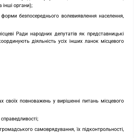
а інші органи);
ші форми безпосереднього волевиявлення населення,
сцеві Ради народних депутатів як представницькі
координують діяльність усіх інших ланок місцевого
ах своїх повноважень у вирішенні питань місцевого
ї справедливості;
 громадського самоврядування, їх підконтрольності,