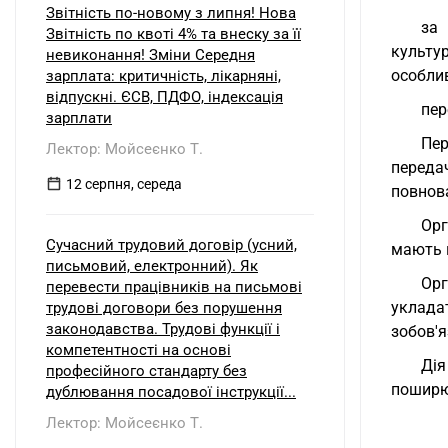
Звітність по-новому з липня! Нова
за 
Звітність по квоті 4% та внеску за її
культу
невиконання! Зміни Середня
особли
зарплата: критичність, лікарняні,
відпускні. ЄСВ, ПДФО, індексація
пер
зарплати
Пер
Лектор: Мойсеєнко Т.
переда
12 серпня, середа
повнов
Орг
Сучасний трудовий договір (усний,
мають 
письмовий, електронний). Як
Орг
перевести працівників на письмові
уклада
трудові договори без порушення
законодавства. Трудові функції і
зобов'я
компетентності на основі
Ді
професійного стандарту без
поширює
дублювання посадової інструкції...
Лектор: Мойсеєнко Т.