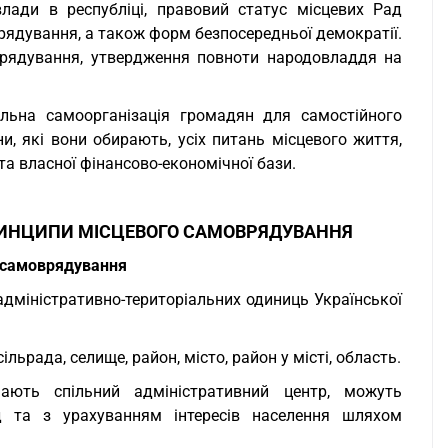
лади в республіці, правовий статус місцевих Рад
рядування, а також форм безпосередньої демократії.
врядування, утвердження повноти народовладдя на
альна самоорганізація громадян для самостійного
и, які вони обирають, усіх питань місцевого життя,
 та власної фінансово-економічної бази.
ПРИНЦИПИ МІСЦЕВОГО САМОВРЯДУВАННЯ
го самоврядування
дміністративно-територіальних одиниць Української
ьрада, селище, район, місто, район у місті, область.
 мають спільний адміністративний центр, можуть
 та з урахуванням інтересів населення шляхом