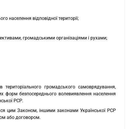
ього населення відповідної території;
ективами, громадськими організаціями і рухами;
ів територіального громадського самоврядування,
нших форм безпосереднього волевиявлення населення
ської РСР.
ься цим Законом, іншими законами Української РСР
ном або договором.